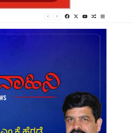
Facebook
X
YouTube
Random Article
Sidebar