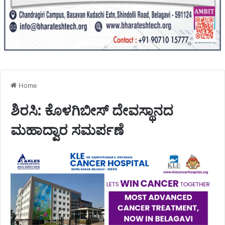
Home
ಶಿರಸಿ: ಕೊಳಗಿಬೀಸ್ ದೇವಸ್ಥಾನದ
ಮಹಾದ್ವಾರ ಸಮರ್ಪಣೆ