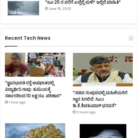
*ಜೂ 25 ರ ವರೆಗೆ ಎಲ್ಲೆಲ್ಲಿ ಮಳೆ? ಇಲ್ಲಿದೆ ಮಾಹಿತಿ*
June 19, 2025
Recent Tech News
*ಜ್ಞಾನಭಾರತಿ ರಸ್ತೆ ಅಪಘಾತದಲ್ಲಿ
ವಿದ್ಯಾರ್ಥಿನಿ ಸಾವು: ಕುಟುಂಬಕ್ಕೆ
*ಸಚಿವ ಸಂಪುಟದಲ್ಲಿ ಮಹಿಳೆಯರಿಗೆ
ಸರ್ಕಾರದಿಂದ 10 ಲಕ್ಷ ರೂ. ಪರಿಹಾರ*
ಸ್ಥಾನ ಸಿಗಲಿದೆ: ಸಿಎಂ
1 hour ago
ಡಿ.ಕೆ.ಶಿವಕುಮಾರ್ ಭರವಸೆ*
2 hours ago