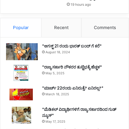
19 hours ago
Popular
Recent
Comments
*ಆಗಸ್ಟ್ 21 ರಂದು ಭಾರತ್‌ ಬಂದ್‌ ಗೆ ಕರೆ*
August 18, 2024
*ರಾಜ್ಯ ಸರ್ಕಾರಿ ನೌಕರರ ತುಟ್ಟಿಭತ್ಯೆ ಹೆಚ್ಚಳ*
May 5, 2025
*ಮಾರ್ಚ್ 22ರಂದು ಏನಿರುತ್ತೆ? ಏನಿರಲ್ಲ?*
March 18, 2025
*ಮೆಡಿಕಲ್ ವಿದ್ಯಾರ್ಥಿಗಳಿಗೆ ರಾಜ್ಯ ಸರ್ಕಾರದಿಂದ ಗುಡ್
ನ್ಯೂಸ್*
May 17, 2025