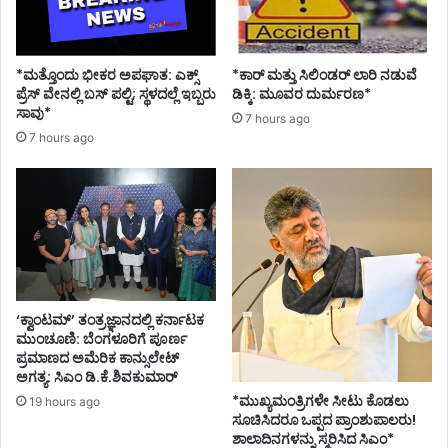
ಕು
ರ್
;
ಜಿ
ಶಾ
ಆ
ಸ
ಹ್
*ಮತ್ತೊಂದು ಭೀಕರ ಅಪಘಾತ: ಎಕ್ಸ್
*ಕಾರ್ ಮತ್ತು ಸಿಲಿಂಡ‌ರ್ ಲಾರಿ ನಡುವೆ
ಕ
ವಾ
ಪ್ರೆಸ್ ವೇನಲ್ಲಿ ಬಸ್ ಪಲ್ಟಿ; ಸ್ಥಳದಲ್ಲೆ ಇಬ್ಬರು
ಡಿಕ್ಕಿ: ಮೂವರ ದುರ್ಮರಣ*
ಶ್
ನ
ಸಾವು*
7 hours ago
ರೀ
7 hours ago
ಮಂ
ತ
ಪಾ
ಟೀ
ಲ
‘ಕ್ವಾಂಟಮ್’ ತಂತ್ರಜ್ಞಾನದಲ್ಲಿ ಕರ್ನಾಟಕ
ಮುಂಚೂಣಿ: ಬೆಂಗಳೂರಿಗೆ ಪೂರ್ಣ
ಪ್ರಮಾಣದ ಅಮೆರಿಕ ಕಾನ್ಸುಲೇಟ್
ಅಗತ್ಯ: ಸಿಎಂ ಡಿ.ಕೆ.ಶಿವಕುಮಾರ್
*ಮುಖ್ಯಮಂತ್ರಿಗಳೇ ಸೀಟು ಕೊಡಲು
19 hours ago
ಸೂಚಿಸಿದರೂ ಒಪ್ಪದ ಪ್ರಾಂಶುಪಾಲರು!
ಶಾಲಾದಿನಗಳನ್ನು ಸ್ಮರಿಸಿದ ಸಿಎಂ*