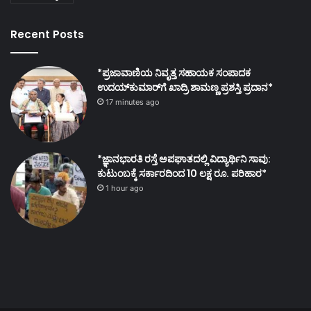
Recent Posts
*ಪ್ರಜಾವಾಣಿಯ ನಿವೃತ್ತ ಸಹಾಯಕ ಸಂಪಾದಕ
ಉದಯ್‌ಕುಮಾರ್‌ಗೆ ಖಾದ್ರಿ ಶಾಮಣ್ಣ ಪ್ರಶಸ್ತಿ ಪ್ರದಾನ*
17 minutes ago
*ಜ್ಞಾನಭಾರತಿ ರಸ್ತೆ ಅಪಘಾತದಲ್ಲಿ ವಿದ್ಯಾರ್ಥಿನಿ ಸಾವು:
ಕುಟುಂಬಕ್ಕೆ ಸರ್ಕಾರದಿಂದ 10 ಲಕ್ಷ ರೂ. ಪರಿಹಾರ*
1 hour ago