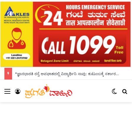
*ಜ್ಞಾನಭಾರತಿ ರಸ್ತೆ ಅಪಘಾತದಲ್ಲಿ ವಿದ್ಯಾರ್ಥಿನಿ ಸಾವು: ಕುಟುಂಬಕ್ಕೆ ಸರ್ಕಾರದಿಂದ 10 ಲಕ್ಷ ರೂ. ಪರಿಹಾರ*
Menu
Log In
Switch
S