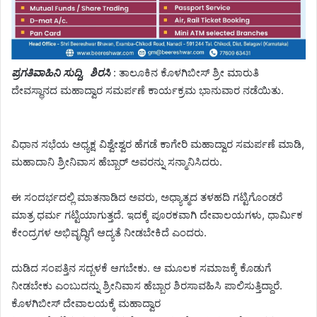
ಪ್ರಗತಿವಾಹಿನಿ ಸುದ್ದಿ, ಶಿರಸಿ
: ತಾಲೂಕಿನ ಕೊಳಗಿಬೀಸ್ ಶ್ರೀ ಮಾರುತಿ
ದೇವಸ್ಥಾನದ ಮಹಾದ್ವಾರ ಸಮರ್ಪಣೆ ಕಾರ್ಯಕ್ರಮ ಭಾನುವಾರ ನಡೆಯಿತು.
ವಿಧಾನ ಸಭೆಯ ಅಧ್ಯಕ್ಷ ವಿಶ್ವೇಶ್ವರ ಹೆಗಡೆ ಕಾಗೇರಿ ಮಹಾದ್ವಾರ ಸಮರ್ಪಣೆ ಮಾಡಿ,
ಮಹಾದಾನಿ ಶ್ರೀನಿವಾಸ ಹೆಬ್ಬಾರ್ ಅವರನ್ನು ಸನ್ಮಾನಿಸಿದರು.
ಈ ಸಂದರ್ಭದಲ್ಲಿ ಮಾತನಾಡಿದ ಅವರು,
ಅಧ್ಯಾತ್ಮದ ತಳಹದಿ ಗಟ್ಟಿಗೊಂಡರೆ
ಮಾತ್ರ ಧರ್ಮ ಗಟ್ಟಿಯಾಗುತ್ತದೆ. ಇದಕ್ಕೆ ಪೂರಕವಾಗಿ ದೇವಾಲಯಗಳು, ಧಾರ್ಮಿಕ
ಕೇಂದ್ರಗಳ ಅಭಿವೃದ್ಧಿಗೆ ಆದ್ಯತೆ ನೀಡಬೇಕಿದೆ ಎಂದರು.
ದುಡಿದ ಸಂಪತ್ತಿನ ಸದ್ಬಳಕೆ ಆಗಬೇಕು. ಆ ಮೂಲಕ ಸಮಾಜಕ್ಕೆ ಕೊಡುಗೆ
ನೀಡಬೇಕು ಎಂಬುದನ್ನು ಶ್ರೀನಿವಾಸ ಹೆಬ್ಬಾರ ಶಿರಸಾವಹಿಸಿ ಪಾಲಿಸುತ್ತಿದ್ದಾರೆ.
ಕೊಳಗಿಬೀಸ್ ದೇವಾಲಯಕ್ಕೆ ಮಹಾದ್ವಾರ