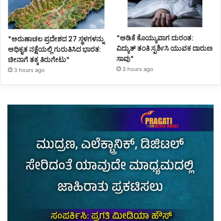
*ಅಡಿಕೆ ಕೊಯ್ಯುವಾಗ ದುರಂತ:
*ಅರುಣಾಚಲ ಪ್ರದೇಶದ 27 ಸ್ಥಳಗಳನ್ನು
ವಿದ್ಯುತ್ ತಂತಿ ಸ್ಪರ್ಶಿಸಿ ಯುವಕ ದಾರುಣ
ಅಧಿಕೃತ ನಕ್ಷೆಯಲ್ಲಿ ಗುರುತಿಸಿದ ಭಾರತ:
ಸಾವು*
ಚೀನಾಗೆ ತಕ್ಕ ತಿರುಗೇಟು*
3 hours ago
3 hours ago