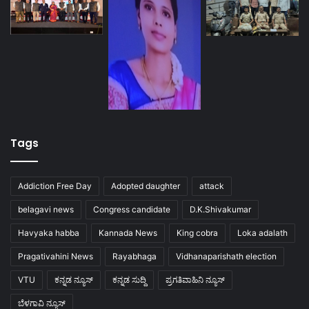
Tags
Addiction Free Day
Adopted daughter
attack
belagavi news
Congress candidate
D.K.Shivakumar
Havyaka habba
Kannada News
King cobra
Loka adalath
Pragativahini News
Rayabhaga
Vidhanaparishath election
VTU
ಕನ್ನಡ ನ್ಯೂಸ್
ಕನ್ನಡ ಸುದ್ದಿ
ಪ್ರಗತಿವಾಹಿನಿ ನ್ಯೂಸ್
ಬೆಳಗಾವಿ ನ್ಯೂಸ್