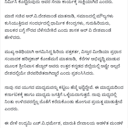
ನಿರ್ಮಿಸಿ ಕೊಟ್ಟಿರುವುದು ಅವರ ಸೇವಾ ಕಾರ್ಯಕ್ಕೆ ಸಾಕ್ಷಿಯಾಗಿದೆ ಎಂದರು.
ಮಾಜಿ ಸಚಿವ ಆರ್.ವಿ.ದೇಶಪಾಂಡೆ ಮಾತನಾಡಿ, ಸಮಾಜದಲ್ಲಿ ಮೌಲ್ಯಗಳು
ಕುಸಿಯುತ್ತಿರುವ ಸಂದರ್ಭದಲ್ಲಿ ಧಾರ್ಮಿಕ ಕೇಂದ್ರಗಳು, ಗುರುಹಿರಿಯರು,
ಪಾಲಕರ ಬಗ್ಗೆ ಗೌರವ ಬೆಳೆಸಬೇಕಿದೆ ಎಂದು ಶಾಸಕ ಆರ್ ವಿ ದೇಶಪಾಂಡೆ
ಹೇಳಿದರು.
ಮುಖ್ಯ ಅತಿಥಿಯಾಗಿ ಆಗಮಿಸಿದ್ದ ಹಿರಿಯ ಪತ್ರಕರ್ತ, ವಿಸ್ತಾರ ಮೀಡಿಯಾ ಪ್ರಧಾನ
ಸಂಪಾದಕ ಹರಿಪ್ರಕಾಶ್ ಕೋಣೆಮನೆ ಮಾತನಾಡಿ, ಕೆರೆಗಳ ಅಭಿವೃದ್ಧಿ ಮಾಡುವ
ಮೂಲಕ ಶ್ರೀನಿವಾಸ ಹೆಬ್ಬಾರ್ ಅವರು ಉತ್ತರ ಕನ್ನಡದ ಜಿಲ್ಲೆಯಲ್ಲಿ ಅಷ್ಟೇ ಅಲ್ಲದೆ
ದೇಶದಲ್ಲಿಯೇ ಚಿರಪರಿಚಿತರಾಗಿದ್ದಾರೆ ಎಂದು ಪ್ರಶಂಸಿಸಿದರು.
ನಾವು ನವ ಯುಗದ ಮಾಧ್ಯಮವನ್ನು ಕಟ್ಟಲು ಹೆಜ್ಜೆ ಇಟ್ಟಿದ್ದೇವೆ. ಈ ಮಾಧ್ಯಮದಿಂದ
ಕರ್ನಾಟಕಕ್ಕೆ ಹಾಗೂ ಮಾಧ್ಯಮ ಜಗತ್ತಿಗೆ ಒಳ್ಳೆಯದಾಗುತ್ತದೆ. ನಾವು ಮಧ್ಯದಲ್ಲಿ
ನಿಂತು ಉಳಿದವರನ್ನೆಲ್ಲ ಜೊತೆಗೆ ಕರೆದುಕೊಂಡು ಹೋಗುವ ಪ್ರಯತ್ನ ಮಾಡುತ್ತೇವೆ
ಎಂದರು.
ಈ ವೇಳೆ ಉದ್ಯಮಿ ಎಚ್.ವಿ.ಧರ್ಮೇಶ, ಮಾರುತಿ ದೇವಾಲಯ ಆಡಳಿತ ಮಂಡಳಿ