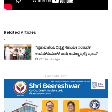
Related Articles
*ಪ್ರಜಾವಾಣಿಯ ನಿವೃತ್ತ ಸಹಾಯಕ ಸಂಪಾದಕ
ಉದಯ್‌ಕುಮಾರ್‌ಗೆ ಖಾದ್ರಿ ಶಾಮಣ್ಣ ಪ್ರಶಸ್ತಿ ಪ್ರದಾನ*
22 minutes ago
Home add -Advt