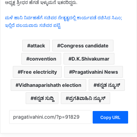
ಅಧ್ಯಕ್ಷ ಶ್ರೀಧರ ಹೆಗಡೆ ಇಳ್ಳುಮನೆ ಇತರರಿದ್ದರು.
ಮಳೆ ಹಾನಿ ನಿರ್ವಹಣೆಗೆ ಸಚಿವರ ನೇತೃತ್ವದಲ್ಲಿ ಕಾರ್ಯಪಡೆ ರಚಿಸಿದ ಸಿಎಂ;
ಇಲ್ಲಿದೆ ವಲಯವಾರು ಸಚಿವರ ಪಟ್ಟಿ
attack
Congress candidate
convention
D.K.Shivakumar
Free electricity
Pragativahini News
Vidhanaparishath election
ಕನ್ನಡ ನ್ಯೂಸ್
ಕನ್ನಡ ಸುದ್ದಿ
ಪ್ರಗತಿವಾಹಿನಿ ನ್ಯೂಸ್
Copy URL