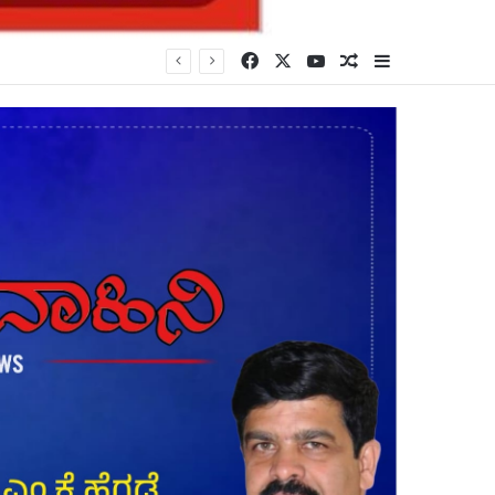
Facebook
X
YouTube
Random Article
Sidebar