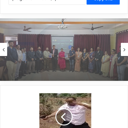
Education
2 hours ago
*ಬೆಳಗಾವಿಯ ಅಂಗಡಿ ಇಂಜಿನಿಯರಿಂಗ್ ಕಾಲೇಜಿನಲ್ಲಿ
‘ಸೈಬರ್ ಸೆಕ್ಯುರಿಟಿ ಸೆಂಟರ್ ಆಫ್ ಎಕ್ಸಲೆನ್ಸ್’ ಉದ್ಘಾಟನೆ*
*ಪ್ರತಿಭಟನೆ
ನಡೆಸುತ್ತಿದ್ದವರ
ಮೇಲೆ
ವ್ಯಕ್ತಿಯಿಂದ
ಏಕಾಏಕಿ
ಗುಂಡಿನ