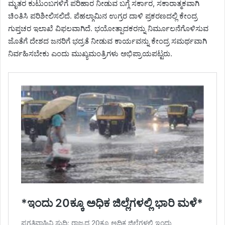
ಮೃತರ ಕುಟುಂಬಗಳಿಗೆ ಪರಿಹಾರ ನೀಡುವ ಬಗ್ಗೆ ಸರ್ಕಾರ, ಸಕಾರಾತ್ಮಕವಾಗಿ
ಚಿಂತಿಸಿ ಪರಿಶೀಲಿಸಲಿದೆ. ಪೆಹಲ್ಗಾಮಿನ ಉಗ್ರರ ದಾಳಿ ಪ್ರಕರಣದಲ್ಲಿ ಕೇಂದ್ರ
ಗುಪ್ತಚರ ಇಲಾಖೆ ವಿಫಲವಾಗಿದೆ. ಭಯೋತ್ಪಾದಕರನ್ನು ನಿರ್ಮೂಲನೆಗೊಳಿಸುವ
ಜೊತೆಗೆ ದೇಶದ ಜನರಿಗೆ ಭದ್ರತೆ ನೀಡುವ ಕಾರ್ಯವನ್ನು ಕೇಂದ್ರ ಸಮರ್ಥವಾಗಿ
ನಿರ್ವಹಿಸಬೇಕು ಎಂದು ಮುಖ್ಯಮಂತ್ರಿಗಳು ಅಭಿಪ್ರಾಯಪಟ್ಟರು.