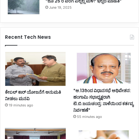
*ಜೂ 25 ರ ವರೆಗೆ ಎಲ್ಲೆಲ್ಲಿ ಮಳೆ? ಇಲ್ಲಿದೆ ಮಾಹಿತಿ*
June 19, 2025
Recent Tech News
*ಆ.13ರಿಂದ ವಿಧಾನಸಭೆ ಅಧಿವೇಶನ:
ಕೇಬಲ್ ಕಾರ್ ಯೋಜನೆಗೆ ಅನುಮತಿ
ಹಂಗಾಮಿ ಸಭಾಧ್ಯಕ್ಷರಾಗಿ
ನೀಡಲು ಮನವಿ
ಟಿ.ಬಿ.ಜಯಚಂದ್ರ: ನಾಳೆಯಿಂದ ಕರ್ತವ್ಯ
19 minutes ago
ನಿರ್ವಹಣೆ*
55 minutes ago