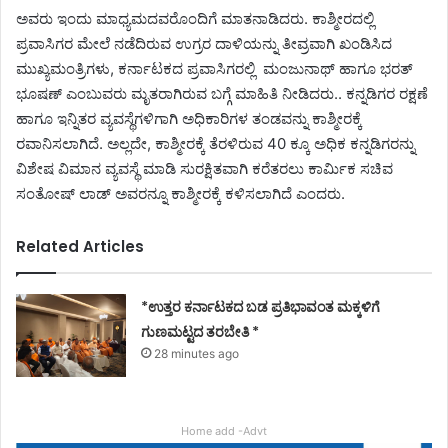
ಅವರು ಇಂದು ಮಾಧ್ಯಮದವರೊಂದಿಗೆ ಮಾತನಾಡಿದರು. ಕಾಶ್ಮೀರದಲ್ಲಿ
ಪ್ರವಾಸಿಗರ ಮೇಲೆ ನಡೆದಿರುವ ಉಗ್ರರ ದಾಳಿಯನ್ನು ತೀವ್ರವಾಗಿ ಖಂಡಿಸಿದ
ಮುಖ್ಯಮಂತ್ರಿಗಳು, ಕರ್ನಾಟಕದ ಪ್ರವಾಸಿಗರಲ್ಲಿ ಮಂಜುನಾಥ್ ಹಾಗೂ ಭರತ್
ಭೂಷಣ್ ಎಂಬುವರು ಮೃತರಾಗಿರುವ ಬಗ್ಗೆ ಮಾಹಿತಿ ನೀಡಿದರು.. ಕನ್ನಡಿಗರ ರಕ್ಷಣೆ
ಹಾಗೂ ಇನ್ನಿತರ ವ್ಯವಸ್ಥೆಗಳಿಗಾಗಿ ಅಧಿಕಾರಿಗಳ ತಂಡವನ್ನು ಕಾಶ್ಮೀರಕ್ಕೆ
ರವಾನಿಸಲಾಗಿದೆ. ಅಲ್ಲದೇ, ಕಾಶ್ಮೀರಕ್ಕೆ ತೆರಳಿರುವ 40 ಕ್ಕೂ ಅಧಿಕ ಕನ್ನಡಿಗರನ್ನು
ವಿಶೇಷ ವಿಮಾನ ವ್ಯವಸ್ಥೆ ಮಾಡಿ ಸುರಕ್ಷಿತವಾಗಿ ಕರೆತರಲು ಕಾರ್ಮಿಕ ಸಚಿವ
ಸಂತೋಷ್ ಲಾಡ್ ಅವರನ್ನೂ ಕಾಶ್ಮೀರಕ್ಕೆ ಕಳಿಸಲಾಗಿದೆ ಎಂದರು.
Related Articles
*ಉತ್ತರ ಕರ್ನಾಟಕದ ಬಡ ಪ್ರತಿಭಾವಂತ ಮಕ್ಕಳಿಗೆ
ಗುಣಮಟ್ಟದ ತರಬೇತಿ *
28 minutes ago
Home add -Advt