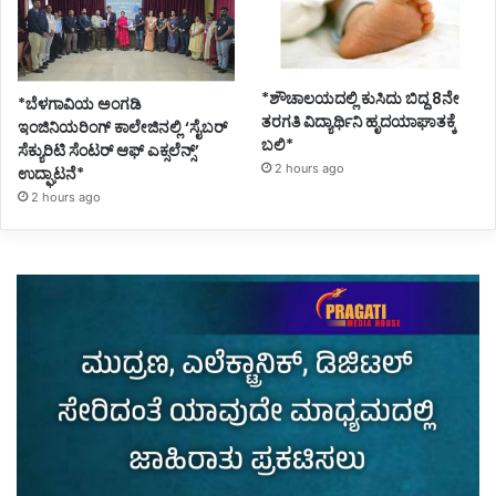
*ಶೌಚಾಲಯದಲ್ಲಿ ಕುಸಿದು ಬಿದ್ದ 8ನೇ
*ಬೆಳಗಾವಿಯ ಅಂಗಡಿ
ತರಗತಿ ವಿದ್ಯಾರ್ಥಿನಿ ಹೃದಯಾಘಾತಕ್ಕೆ
ಇಂಜಿನಿಯರಿಂಗ್ ಕಾಲೇಜಿನಲ್ಲಿ ‘ಸೈಬರ್
ಬಲಿ*
ಸೆಕ್ಯುರಿಟಿ ಸೆಂಟರ್ ಆಫ್ ಎಕ್ಸಲೆನ್ಸ್’
2 hours ago
ಉದ್ಘಾಟನೆ*
2 hours ago