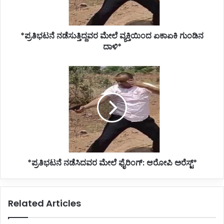
ದಾಳಿ*
*ಪ್ರತಿಭಟನೆ ನಡೆಸುತ್ತಿದ್ದವರ ಮೇಲೆ ವ್ಯಕ್ತಿಯಿಂದ ಏಕಾಏಕಿ ಗುಂಡಿನ
ದಾಳಿ*
*ಪ್ರತಿಭಟನೆ
ನಡೆಸಿದವರ
ಮೇಲೆ
ಫೈರಿಂಗ್:
ಆರೋಪಿ
ಅರೆಸ್ಟ್*
*ಪ್ರತಿಭಟನೆ ನಡೆಸಿದವರ ಮೇಲೆ ಫೈರಿಂಗ್: ಆರೋಪಿ ಅರೆಸ್ಟ್*
Related Articles