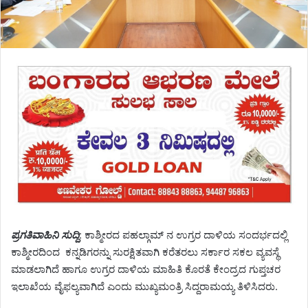
ಪ್ರಗತಿವಾಹಿನಿ ಸುದ್ದಿ
: ಕಾಶ್ಮೀರದ ಪಹಲ್ಗಾಮ್ ನ ಉಗ್ರರ ದಾಳಿಯ ಸಂದರ್ಭದಲ್ಲಿ
ಕಾಶ್ಮೀರದಿಂದ ಕನ್ನಡಿಗರನ್ನು ಸುರಕ್ಷಿತವಾಗಿ ಕರೆತರಲು ಸರ್ಕಾರ ಸಕಲ ವ್ಯವಸ್ಥೆ
ಮಾಡಲಾಗಿದೆ ಹಾಗೂ ಉಗ್ರರ ದಾಳಿಯ ಮಾಹಿತಿ ಕೊರತೆ ಕೇಂದ್ರದ ಗುಪ್ತಚರ
ಇಲಾಖೆಯ ವೈಫಲ್ಯವಾಗಿದೆ ಎಂದು ಮುಖ್ಯಮಂತ್ರಿ ಸಿದ್ದರಾಮಯ್ಯ ತಿಳಿಸಿದರು.