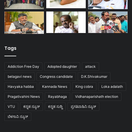
Tags
Addiction Free Day
Adopted daughter
attack
belagavi news
Congress candidate
D.K.Shivakumar
Havyaka habba
Kannada News
King cobra
Loka adalath
Pragativahini News
Rayabhaga
Vidhanaparishath election
VTU
ಕನ್ನಡ ನ್ಯೂಸ್
ಕನ್ನಡ ಸುದ್ದಿ
ಪ್ರಗತಿವಾಹಿನಿ ನ್ಯೂಸ್
ಬೆಳಗಾವಿ ನ್ಯೂಸ್