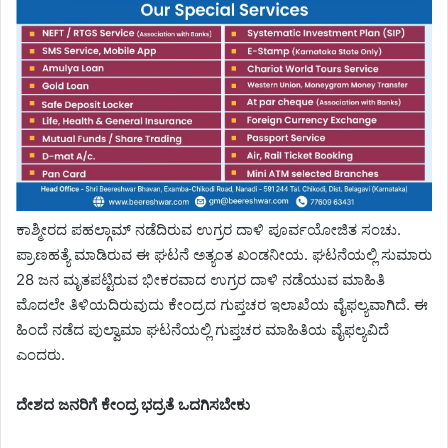
ಕಾಶ್ಮೀರದ ಪಹಲ್ಗಾಮ್ ನಡೆದಿರುವ ಉಗ್ರರ ದಾಳಿ ಪೂರ್ವಯೋಜಿತ ಸಂಚು.
ಪ್ರಾಣಹತ್ಯೆ ಮಾಡಿರುವ ಈ ಘಟನೆ ಅತ್ಯಂತ ಖಂಡನೀಯ. ಘಟನೆಯಲ್ಲಿ ಸುಮಾರು
28 ಜನ ಮೃತಪಟ್ಟಿರುವ ಭೀಕರವಾದ ಉಗ್ರರ ದಾಳಿ ನಡೆಯುವ ಮಾಹಿತಿ
ಮೊದಲೇ ತಿಳಿಯದಿರುವುದು ಕೇಂದ್ರದ ಗುಪ್ತಚರ ಇಲಾಖೆಯ ವೈಫಲ್ಯವಾಗಿದೆ. ಈ
ಹಿಂದೆ ನಡೆದ ಪುಲ್ವಾಮಾ ಘಟನೆಯಲ್ಲಿ ಗುಪ್ತಚರ ಮಾಹಿತಿಯ ವೈಫಲ್ಯವಿದೆ
ಎಂದರು.
ದೇಶದ ಜನರಿಗೆ ಕೇಂದ್ರ ಭದ್ರತೆ ಒದಗಿಸಬೇಕು