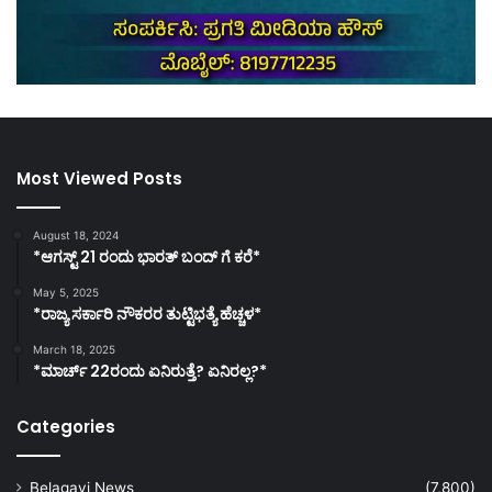
Most Viewed Posts
August 18, 2024
*ಆಗಸ್ಟ್ 21 ರಂದು ಭಾರತ್‌ ಬಂದ್‌ ಗೆ ಕರೆ*
May 5, 2025
*ರಾಜ್ಯ ಸರ್ಕಾರಿ ನೌಕರರ ತುಟ್ಟಿಭತ್ಯೆ ಹೆಚ್ಚಳ*
March 18, 2025
*ಮಾರ್ಚ್ 22ರಂದು ಏನಿರುತ್ತೆ? ಏನಿರಲ್ಲ?*
Categories
Belagavi News
(7,800)