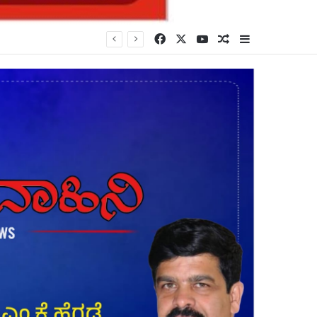
Facebook
X
YouTube
Random Article
Sidebar