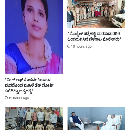
*ಮೊಬೈಲ್ ಪತ್ತೆಹಚ್ಚಿ ವಾರಸುದಾರರಿಗೆ
ಹಿಂದಿರುಗಿಸಿದ ಬೆಳಗಾವಿ ಪೊಲೀಸರು*
16 hours ago
*ವೀಕ್ ಆಫ್ ಕೊಡದೇ ಕಿರುಕುಳ:
ಮನನೊಂದ ಮಹಿಳೆ ಡೆತ್ ನೋಟ್
ಬರೆದಿಟ್ಟು ಆತ್ಮಹತ್ಯೆ*
15 hours ago