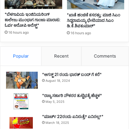
*ಬೆಳಗಾವಿಯ ಇಂಜಿನಿಯರಿಂಗ್‌
*ಖಾತೆ ಹಂಚಿಕೆ ಕಸರತ್ತು: ಮಾಜಿ ಸಿಎಂ
ಕಾಲೇಜು ಮುಂಭಾಗ ಗಾಂಜಾ ಮಾರಾಟ:
ಸಿದ್ದರಾಮಯ್ಯ ಭೇಟಿಯಾದ ಸಿಎಂ
ಓರ್ವ ಆರೋಪಿ ಅರೆಸ್ಟ್*
ಡಿ.ಕೆ.ಶಿವಕುಮಾರ್*
16 hours ago
16 hours ago
Popular
Recent
Comments
*ಆಗಸ್ಟ್ 21 ರಂದು ಭಾರತ್‌ ಬಂದ್‌ ಗೆ ಕರೆ*
August 18, 2024
*ರಾಜ್ಯ ಸರ್ಕಾರಿ ನೌಕರರ ತುಟ್ಟಿಭತ್ಯೆ ಹೆಚ್ಚಳ*
May 5, 2025
*ಮಾರ್ಚ್ 22ರಂದು ಏನಿರುತ್ತೆ? ಏನಿರಲ್ಲ?*
March 18, 2025