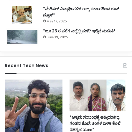
*ಮೆಡಿಕಲ್ ವಿದ್ಯಾರ್ಥಿಗಳಿಗೆ ರಾಜ್ಯ ಸರ್ಕಾರದಿಂದ ಗುಡ್
ನ್ಯೂಸ್*
May 17, 2025
*ಜೂ 25 ರ ವರೆಗೆ ಎಲ್ಲೆಲ್ಲಿ ಮಳೆ? ಇಲ್ಲಿದೆ ಮಾಹಿತಿ*
June 19, 2025
Recent Tech News
*ಅಕ್ರಮ ಸಂಬಂಧಕ್ಕೆ ಅಡ್ಡಿಯಾಗಿದ್ದ
ಗಂಡನ ಕೊಲೆ: ತಿಂಗಳ ಬಳಿಕ ಕೊಲೆ
ರಹಸ್ಯ ಬಯಲು*