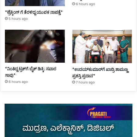
6 hours ago
*ಟ್ರೆಕ್ಕಿಂಗ್ ಗೆ ತೆರಳಿದ್ದ ಯುವಕ ನಾಪತ್ತೆ*
5 hours ago
*ನಿಂತಿದ್ದ ಟ್ರಕ್‌ಗೆ ಬೈಕ್ ಡಿಕ್ಕಿ; ಸವಾರ
*ಉದಯ್‌ಕುಮಾರ್‌ಗೆ ಖಾದ್ರಿ ಶಾಮಣ್ಣ
ಸಾವು*
ಪ್ರಶಸ್ತಿ ಪ್ರದಾನ*
6 hours ago
7 hours ago