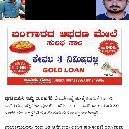
ಪ್ರಗತಿವಾಹಿನಿ ಸುದ್ದಿ, ದಾವಣಗೆರೆ:
ಠೇವಣಿ ಇಟ್ಟ ಹಣಕ್ಕೆ ತಿಂಗಳಿಗೆ 15- 20
ಸಾವಿರ ರೂ. ಬಡ್ಡಿ ನೀಡುವುದಾಗಿ ನಂಬಿಸಿ ನೂರಾರು ಜನರಿಂದ ಸುಮಾರು 30
ಕೋಟಿ ಹಣ ಸಂಗ್ರಹಿಸಿದ ಖದೀಮರು ಈಗ ನಾಪತ್ತೆಯಾಗಿದ್ದಾರೆ.
ಚಾಲಾಕಿದ್ವಯರನ್ನು ನಂಬಿ ಬಡ್ಡಿ ಆಸೆಗೆ ಬಿದ್ದು ಲಕ್ಷಲಕ್ಷ ಹಣ ಠೇವಣಿ ಇರಿಸಿ ನಾಮ