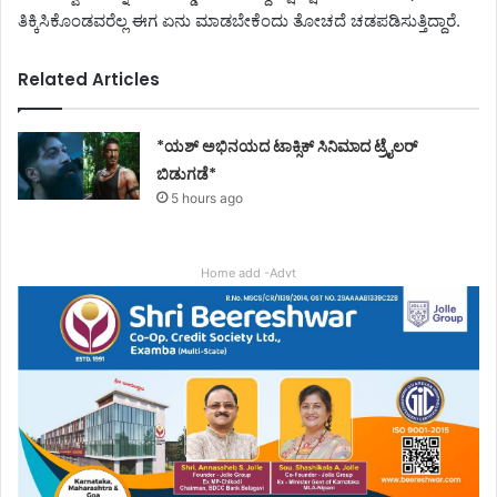
ತಿಕ್ಕಿಸಿಕೊಂಡವರೆಲ್ಲ ಈಗ ಏನು ಮಾಡಬೇಕೆಂದು ತೋಚದೆ ಚಡಪಡಿಸುತ್ತಿದ್ದಾರೆ.
Related Articles
*ಯಶ್ ಅಭಿನಯದ ಟಾಕ್ಸಿಕ್ ಸಿನಿಮಾದ ಟ್ರೈಲರ್
ಬಿಡುಗಡೆ*
5 hours ago
Home add -Advt