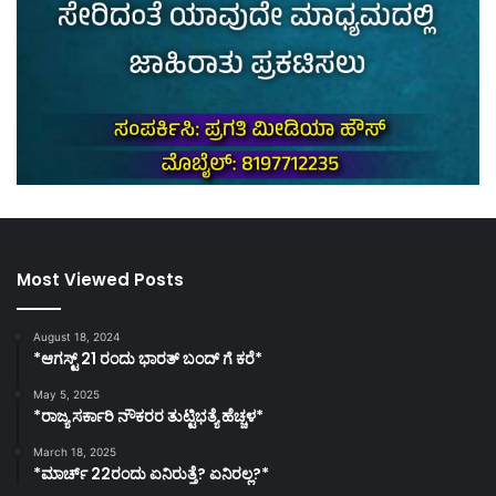
Most Viewed Posts
August 18, 2024
*ಆಗಸ್ಟ್ 21 ರಂದು ಭಾರತ್‌ ಬಂದ್‌ ಗೆ ಕರೆ*
May 5, 2025
*ರಾಜ್ಯ ಸರ್ಕಾರಿ ನೌಕರರ ತುಟ್ಟಿಭತ್ಯೆ ಹೆಚ್ಚಳ*
March 18, 2025
*ಮಾರ್ಚ್ 22ರಂದು ಏನಿರುತ್ತೆ? ಏನಿರಲ್ಲ?*