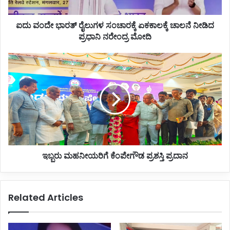
ನೀಡಿದ
ಪ್ರಧಾನಿ
ಐದು ವಂದೇ ಭಾರತ್ ರೈಲುಗಳ ಸಂಚಾರಕ್ಕೆ ಏಕಕಾಲಕ್ಕೆ ಚಾಲನೆ ನೀಡಿದ
ನರೇಂದ್ರ
ಮೋದಿ
ಪ್ರಧಾನಿ ನರೇಂದ್ರ ಮೋದಿ
ಇಬ್ಬರು
ಮಹನೀಯರಿಗೆ
ಕೆಂಪೇಗೌಡ
ಪ್ರಶಸ್ತಿ
ಪ್ರದಾನ
ಇಬ್ಬರು ಮಹನೀಯರಿಗೆ ಕೆಂಪೇಗೌಡ ಪ್ರಶಸ್ತಿ ಪ್ರದಾನ
Related Articles