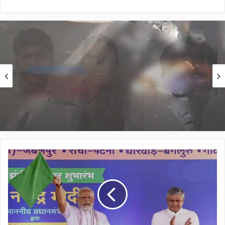
Belagavi News
10 hours ago
*ನಿಂತಿದ್ದ ಟ್ರಕ್‌ಗೆ ಬೈಕ್ ಡಿಕ್ಕಿ; ಸವಾರ ಸಾವು*
ಐದು
ವಂದೇ
ಭಾರತ್
ರೈಲುಗಳ
ಸಂಚಾರಕ್ಕೆ
ಏಕಕಾಲಕ್ಕೆ
ಚಾಲನೆ