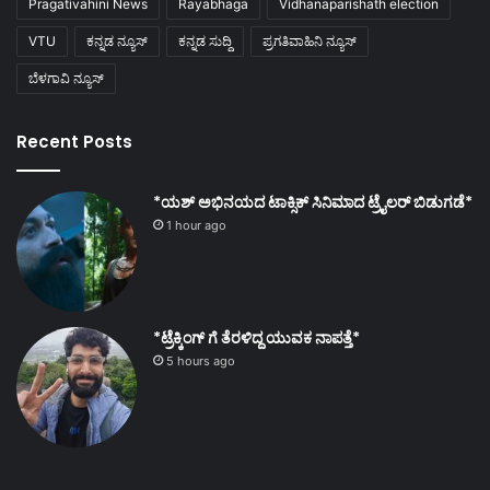
Pragativahini News
Rayabhaga
Vidhanaparishath election
VTU
ಕನ್ನಡ ನ್ಯೂಸ್
ಕನ್ನಡ ಸುದ್ದಿ
ಪ್ರಗತಿವಾಹಿನಿ ನ್ಯೂಸ್
ಬೆಳಗಾವಿ ನ್ಯೂಸ್
Recent Posts
*ಯಶ್ ಅಭಿನಯದ ಟಾಕ್ಸಿಕ್ ಸಿನಿಮಾದ ಟ್ರೈಲರ್ ಬಿಡುಗಡೆ*
1 hour ago
*ಟ್ರೆಕ್ಕಿಂಗ್ ಗೆ ತೆರಳಿದ್ದ ಯುವಕ ನಾಪತ್ತೆ*
5 hours ago