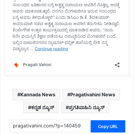
Kannada News
Pragativahini News
ಕನ್ನಡ ನ್ಯೂಸ್
ಪ್ರಗತಿವಾಹಿನಿ ನ್ಯೂಸ್
Copy URL