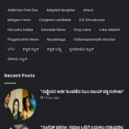
Addiction Free Day
Adopted daughter
attack
belagavi news
Congress candidate
D.K.Shivakumar
Havyaka habba
Kannada News
King cobra
Loka adalath
Pragativahini News
Rayabhaga
Vidhanaparishath election
VTU
ಕನ್ನಡ ನ್ಯೂಸ್
ಕನ್ನಡ ಸುದ್ದಿ
ಪ್ರಗತಿವಾಹಿನಿ ನ್ಯೂಸ್
ಬೆಳಗಾವಿ ನ್ಯೂಸ್
Recent Posts
*ವಿಚ್ಛೇದನ ಅರ್ಜಿ ಹಿಂಪಡೆದ ಸಿಎಂ ವಿಜಯ್ ಪತ್ನಿ ಸಂಗೀತಾ*
1 hour ago
*ಸೂಸೈಡ್ ಪ್ರಕರಣ: ಸಮಾಜ ಒಟ್ಟಿಗೆ ಬದುಕಲು ಬಿಡುವುದಿಲ್ಲ