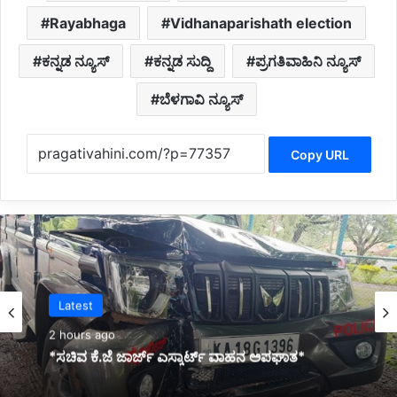
Rayabhaga
Vidhanaparishath election
ಕನ್ನಡ ನ್ಯೂಸ್
ಕನ್ನಡ ಸುದ್ದಿ
ಪ್ರಗತಿವಾಹಿನಿ ನ್ಯೂಸ್
ಬೆಳಗಾವಿ ನ್ಯೂಸ್
Copy URL
Belagavi News
3 hours ago
*ಲಕ್ಷ್ಮೀ ಹೆಬ್ಬಾಳ್ಕರ್ ಅವರಿಗೆ ಮತ್ತೆ ಸಚಿವ ಸ್ಥಾನ ನೀಡಬೇಕು:
ಸೋನಿಯಾ ಗಾಂಧಿಗೆ ಮನವಿ*