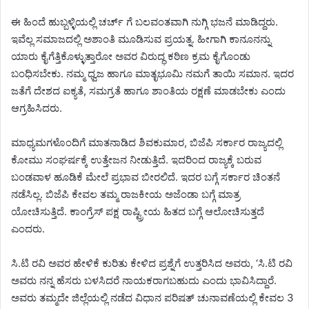
ಈ ಹಿಂದೆ ಹುಬ್ಬಳ್ಳಿಯಲ್ಲಿ ಚರ್ಚ್ ಗೆ ಬಲವಂತವಾಗಿ ನುಗ್ಗಿ ಭಜನೆ ಮಾಡಿದ್ದರು.
ಇವೆಲ್ಲ ಸಮಾಜದಲ್ಲಿ ಅಶಾಂತಿ ಮೂಡಿಸುವ ಪ್ರಯತ್ನ. ಹೀಗಾಗಿ ಕಾನೂನನ್ನು
ಯಾರು ಕೈಗೆತ್ತಿಕೊಳ್ಳುತ್ತಾರೋ ಅವರ ವಿರುದ್ಧ ಕಠಿಣ ಕ್ರಮ ಕೈಗೊಂಡು
ಬಂಧಿಸಬೇಕು. ನಮ್ಮ ಧ್ವಜ ಹಾಗೂ ಮಾತೃಭೂಮಿ ನಮಗೆ ತಾಯಿ ಸಮಾನ. ಇದರ
ಜತೆಗೆ ದೇಶದ ಐಕ್ಯತೆ, ಸಮಗ್ರತೆ ಹಾಗೂ ಶಾಂತಿಯ ರಕ್ಷಣೆ ಮಾಡಬೇಕು ಎಂದು
ಆಗ್ರಹಿಸಿದರು.
ಮಾಧ್ಯಮಗಳೊಂದಿಗೆ ಮಾತನಾಡಿದ ಶಿವಕುಮಾರ, ಬಿಜೆಪಿ ಸರ್ಕಾರ ರಾಜ್ಯದಲ್ಲಿ
ಕೋಮು ಸಂಘರ್ಷಕ್ಕೆ ಉತ್ತೇಜನ ನೀಡುತ್ತಿದೆ. ಇದರಿಂದ ರಾಜ್ಯಕ್ಕೆ ಬರುವ
ಬಂಡವಾಳ ಹೂಡಿಕೆ ಮೇಲೆ ಪ್ರಭಾವ ಬೀರಲಿದೆ. ಇದರ ಬಗ್ಗೆ ಸರ್ಕಾರ ಚಿಂತನೆ
ನಡೆಸಿಲ್ಲ. ಬಿಜೆಪಿ ಕೇವಲ ತಮ್ಮ ರಾಜಕೀಯ ಅಜೆಂಡಾ ಬಗ್ಗೆ ಮಾತ್ರ
ಯೋಚಿಸುತ್ತಿದೆ. ಕಾಂಗ್ರೆಸ್ ಪಕ್ಷ ರಾಷ್ಟ್ರೀಯ ಹಿತದ ಬಗ್ಗೆ ಆಲೋಚಿಸುತ್ತದೆ
ಎಂದರು.
ಸಿ.ಟಿ ರವಿ ಅವರ ಹೇಳಿಕೆ ಕುರಿತು ಕೇಳಿದ ಪ್ರಶ್ನೆಗೆ ಉತ್ತರಿಸಿದ ಅವರು, ‘ಸಿ.ಟಿ ರವಿ
ಅವರು ನನ್ನ ಹೆಸರು ಬಳಸಿದರೆ ನಾಯಕರಾಗಬಹುದು ಎಂದು ಭಾವಿಸಿದ್ದಾರೆ.
ಅವರು ತಮ್ಮದೇ ಜಿಲ್ಲೆಯಲ್ಲಿ ನಡೆದ ವಿಧಾನ ಪರಿಷತ್ ಚುನಾವಣೆಯಲ್ಲಿ ಕೇವಲ 3