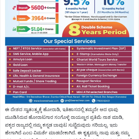
ಈ ದೇಶದ ಸ್ವಾತಂತ್ರ್ಯಕ್ಕೆ ಹೋರಾಡಿ, ಇತಿಹಾಸದಲ್ಲಿ ತಮ್ಮದೇ ಆದ ಛಾಪು
ಮೂಡಿಸಿರುವ ಹೋರಾಟಗಾರ ಸಂಗೊಳ್ಳಿ ರಾಯಣ್ಣನ ಪ್ರತಿಮೆ ನಾಶ ಮಾಡಿ,
ಪಕ್ಕದ ರಾಜ್ಯದಲ್ಲಿ ನಮ್ಮ ಕನ್ನಡ ಬಾವುಟ ಸುಟ್ಟಿರುವುದು ಸರಿಯಲ್ಲ. ಇದು
ಹೇಗಾಗಿದೆ ಎಂಬ ವಿಮರ್ಶೆ ಮಾಡಬೇಕಾಗಿದೆ. ಈ ಕೃತ್ಯವನ್ನು ನಾವು ಮತ್ತು ನಮ್ಮ