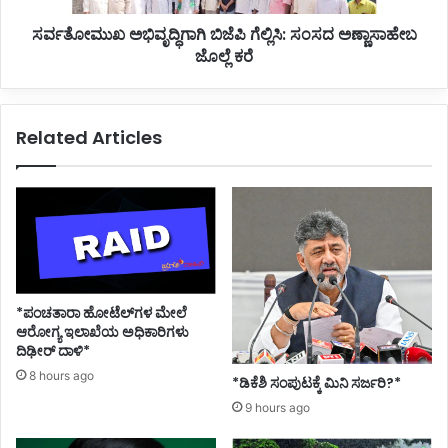
ಪ
ವೃ
ಸರ್ವತೋಮುಖ ಅಭಿವೃದ್ಧಿಗಾಗಿ ಬಿಜೆಪಿ ಗೆಲ್ಲಿಸಿ: ಸಂಸದ ಅಣ್ಣಾಸಾಹೇಬ
ಷ್
ದ್
ಟ
ಜೊಲ್ಲೆ ಕರೆ
ಧಿ
ನೆ
ಗಾ
ಗಿ
ಬಿ
Related Articles
ಜೆ
ಪಿ
ಗೆ
ಲ್
ಲಿ
ಸಿ
:
ಸಂ
ಸ
*ಪಂಚತಾರಾ ಹೋಟೆಲ್‌ಗಳ ಮೇಲೆ
ದ
ಆರೋಗ್ಯ ಇಲಾಖೆಯ ಅಧಿಕಾರಿಗಳು
ಅ
ದಿಢೀರ್ ದಾಳಿ*
ಣ್
8 hours ago
*ಡಿಕೆಶಿ ಸಂಪುಟಕ್ಕೆ ಮಿನಿ ಸರ್ಜರಿ?*
ಣಾ
9 hours ago
ಸಾ
ಹೇ