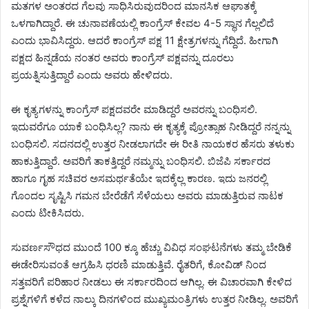
ಮತಗಳ ಅಂತರದ ಗೆಲವು ಸಾಧಿಸಿರುವುದರಿಂದ ಮಾನಸಿಕ ಆಘಾತಕ್ಕೆ
ಒಳಗಾಗಿದ್ದಾರೆ. ಈ ಚುನಾವಣೆಯಲ್ಲಿ ಕಾಂಗ್ರೆಸ್ ಕೇವಲ 4-5 ಸ್ಥಾನ ಗೆಲ್ಲಲಿದೆ
ಎಂದು ಭಾವಿಸಿದ್ದರು. ಆದರೆ ಕಾಂಗ್ರೆಸ್ ಪಕ್ಷ 11 ಕ್ಷೇತ್ರಗಳನ್ನು ಗೆದ್ದಿದೆ. ಹೀಗಾಗಿ
ಪಕ್ಷದ ಹಿನ್ನಡೆಯ ನಂತರ ಅವರು ಕಾಂಗ್ರೆಸ್ ಪಕ್ಷವನ್ನು ದೂರಲು
ಪ್ರಯತ್ನಿಸುತ್ತಿದ್ದಾರೆ ಎಂದು ಅವರು ಹೇಳಿದರು.
ಈ ಕೃತ್ಯಗಳನ್ನು ಕಾಂಗ್ರೆಸ್ ಪಕ್ಷದವರೇ ಮಾಡಿದ್ದರೆ ಅವರನ್ನು ಬಂಧಿಸಲಿ.
ಇದುವರೆಗೂ ಯಾಕೆ ಬಂಧಿಸಿಲ್ಲ? ನಾನು ಈ ಕೃತ್ಯಕ್ಕೆ ಪ್ರೋತ್ಸಾಹ ನೀಡಿದ್ದರೆ ನನ್ನನ್ನು
ಬಂಧಿಸಲಿ. ಸದನದಲ್ಲಿ ಉತ್ತರ ನೀಡಲಾಗದೇ ಈ ರೀತಿ ನಾಯಕರ ಹೆಸರು ತಳುಕು
ಹಾಕುತ್ತಿದ್ದಾರೆ. ಅವರಿಗೆ ತಾಕತ್ತಿದ್ದರೆ ನಮ್ಮನ್ನು ಬಂಧಿಸಲಿ. ಬಿಜೆಪಿ ಸರ್ಕಾರದ
ಹಾಗೂ ಗೃಹ ಸಚಿವರ ಅಸಮರ್ಥತೆಯೇ ಇದಕ್ಕೆಲ್ಲ ಕಾರಣ. ಇದು ಜನರಲ್ಲಿ
ಗೊಂದಲ ಸೃಷ್ಟಿಸಿ ಗಮನ ಬೇರೆಡೆಗೆ ಸೆಳೆಯಲು ಅವರು ಮಾಡುತ್ತಿರುವ ನಾಟಕ
ಎಂದು ಟೀಕಿಸಿದರು.
ಸುವರ್ಣಸೌಧದ ಮುಂದೆ 100 ಕ್ಕೂ ಹೆಚ್ಚು ವಿವಿಧ ಸಂಘಟನೆಗಳು ತಮ್ಮ ಬೇಡಿಕೆ
ಈಡೇರಿಸುವಂತೆ ಆಗ್ರಹಿಸಿ ಧರಣಿ ಮಾಡುತ್ತಿವೆ. ರೈತರಿಗೆ, ಕೋವಿಡ್ ನಿಂದ
ಸತ್ತವರಿಗೆ ಪರಿಹಾರ ನೀಡಲು ಈ ಸರ್ಕಾರದಿಂದ ಆಗಿಲ್ಲ. ಈ ವಿಚಾರವಾಗಿ ಕೇಳಿದ
ಪ್ರಶ್ನೆಗಳಿಗೆ ಕಳೆದ ನಾಲ್ಕು ದಿನಗಳಿಂದ ಮುಖ್ಯಮಂತ್ರಿಗಳು ಉತ್ತರ ನೀಡಿಲ್ಲ. ಅವರಿಗೆ