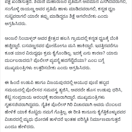
ಪಕ್ಷ ಖಂಡಿಸುತ್ತದೆ. ಶಿವಾಜಿ ಮಹಾರಾಜರ ಪ್ರತಿಮೆಗೆ ಅಪಮಾನ ಎಸಗಿದವರಾಗಲಿ,
ಸಂಗೊಳ್ಳಿ ರಾಯಣ್ಣ ಅವರ ಪ್ರತಿಮೆ ಹಾಳು ಮಾಡಿದವರಾಗಲಿ, ಕನ್ನಡ ಧ್ವಜ
ಸುಟ್ಟವರಾಗಲಿ ಯಾರೇ ತಪ್ಪು ಮಾಡಿದ್ದರೂ ಶಿಕ್ಷೆ ಆಗಲೇಬೇಕು ಎಂದು
ಆಗ್ರಹಿಸಿದರು.
ಅಂಜಲಿ ನಿಂಬಾಳ್ಕರ್ ಅವರ ಕ್ಷೇತ್ರದ ಹಲಸಿ ಗ್ರಾಮದಲ್ಲಿ ಕನ್ನಡ ಧ್ವಜಕ್ಕೆ ಬೆಂಕಿ
ಹಚ್ಚಿದ್ದಾರೆ. ಬಸವಣ್ಣನವರ ಫೋಟೋಗೂ ಮಸಿ ಹಾಕಿದ್ದಾರೆ. ಇವತ್ತಿನವರೆಗೂ
ಕೂಡ ಯಾರ ವಿರುದ್ಧವೂ ಕ್ರಮ ಕೈಗೊಂಡಿಲ್ಲ. ಇದಕ್ಕೆ ಏನು ಕಾರಣ? ಯಾರು
ದುರ್ಬಲರಾದರು? ಪೊಲೀಸ್ ವ್ಯವಸ್ಥೆ ಹದಗೆಟ್ಟಿದೆಯಾ? ಎಂಬ ಬಗ್ಗೆ
ಮುಖ್ಯಮಂತ್ರಿಗಳು ಉತ್ತರಿಸಬೇಕು ಎಂದು ಆಗ್ರಹಿಸಿದರು.
ಈ ಹಿಂದೆ ಉಡುಪಿ ಹಾಗೂ ವಿಜಯಪುರದಲ್ಲಿ ಆಯುಧ ಪೂಜೆ ಹಬ್ಬದ
ಸಮಯದಲ್ಲಿ ಪೊಲೀಸರ ಸಮವಸ್ತ್ರ ತ್ಯಜಿಸಿ, ಅವರದೇ ಹೊಸ ಉಡುಪು ಧರಿಸಿ,
ಕೆಟ್ಟ ಸಂಪ್ರದಾಯ ಆರಂಭಕ್ಕೆ ಕಾರಣರಾಗಿದ್ದಾರೆ. ಮುಖ್ಯಮಂತ್ರಿಗಳು
ಗೃಹಸಚಿವರಾಗಿದ್ದವರು. ನೈತಿಕ ಪೊಲೀಸ್ ಗಿರಿ ವಿಚಾರವಾಗಿ ಅವರು ಬೆಂಬಲದ
ಹೇಳಿಕೆ ಯಾಕೆ ಕೊಟ್ಟರು ನಮಗೆ ಗೊತ್ತಿಲ್ಲ. ಈ ರೀತಿ ಕಾನೂನು ಕೈಗೆತ್ತಿಕೊಳ್ಳುವವರ
ವಿಚಾರದಲ್ಲಿ ಮೃಧು ಧೋರಣೆ ತಾಳಿದರೆ ಇಂತಹ ಪರಿಸ್ಥಿತಿ ನಿರ್ಮಾಣವಾಗುತ್ತದೆ
ಎಂದೂ ಹೇಳಿದರು.