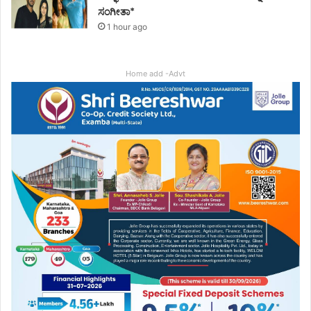
ಸಂಗೀತಾ*
1 hour ago
Home add -Advt