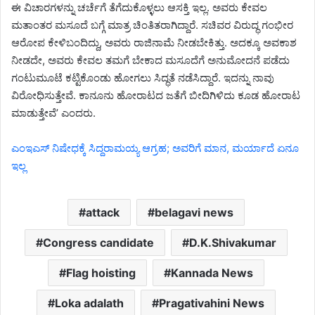
ಈ ವಿಚಾರಗಳನ್ನು ಚರ್ಚೆಗೆ ತೆಗೆದುಕೊಳ್ಳಲು ಆಸಕ್ತಿ ಇಲ್ಲ. ಅವರು ಕೇವಲ
ಮತಾಂತರ ಮಸೂದೆ ಬಗ್ಗೆ ಮಾತ್ರ ಚಿಂತಿತರಾಗಿದ್ದಾರೆ. ಸಚಿವರ ವಿರುದ್ಧ ಗಂಭೀರ
ಆರೋಪ ಕೇಳಿಬಂದಿದ್ದು, ಅವರು ರಾಜಿನಾಮೆ ನೀಡಬೇಕಿತ್ತು. ಅದಕ್ಕೂ ಅವಕಾಶ
ನೀಡದೇ, ಅವರು ಕೇವಲ ತಮಗೆ ಬೇಕಾದ ಮಸೂದೆಗೆ ಅನುಮೋದನೆ ಪಡೆದು
ಗಂಟುಮೂಟೆ ಕಟ್ಟಿಕೊಂಡು ಹೋಗಲು ಸಿದ್ಧತೆ ನಡೆಸಿದ್ದಾರೆ. ಇದನ್ನು ನಾವು
ವಿರೋಧಿಸುತ್ತೇವೆ. ಕಾನೂನು ಹೋರಾಟದ ಜತೆಗೆ ಬೀದಿಗಿಳಿದು ಕೂಡ ಹೋರಾಟ
ಮಾಡುತ್ತೇವೆ’ ಎಂದರು.
ಎಂಇಎಸ್ ನಿಷೇಧಕ್ಕೆ ಸಿದ್ದರಾಮಯ್ಯ ಆಗ್ರಹ; ಅವರಿಗೆ ಮಾನ, ಮರ್ಯಾದೆ ಏನೂ
ಇಲ್ಲ
attack
belagavi news
Congress candidate
D.K.Shivakumar
Flag hoisting
Kannada News
Loka adalath
Pragativahini News