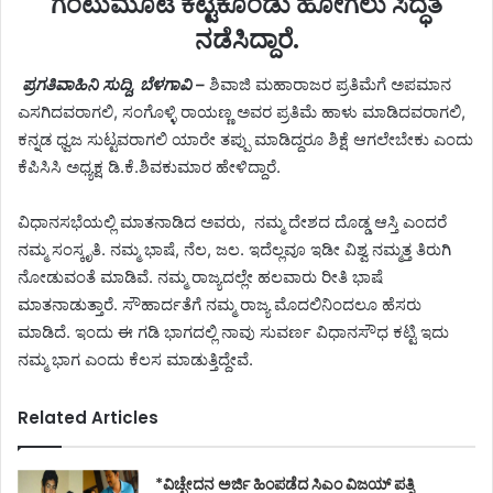
ಗಂಟುಮೂಟೆ ಕಟ್ಟಿಕೊಂಡು ಹೋಗಲು ಸಿದ್ಧತೆ
ನಡೆಸಿದ್ದಾರೆ.
ಪ್ರಗತಿವಾಹಿನಿ ಸುದ್ದಿ, ಬೆಳಗಾವಿ –
ಶಿವಾಜಿ ಮಹಾರಾಜರ ಪ್ರತಿಮೆಗೆ ಅಪಮಾನ
ಎಸಗಿದವರಾಗಲಿ, ಸಂಗೊಳ್ಳಿ ರಾಯಣ್ಣ ಅವರ ಪ್ರತಿಮೆ ಹಾಳು ಮಾಡಿದವರಾಗಲಿ,
ಕನ್ನಡ ಧ್ವಜ ಸುಟ್ಟವರಾಗಲಿ ಯಾರೇ ತಪ್ಪು ಮಾಡಿದ್ದರೂ ಶಿಕ್ಷೆ ಆಗಲೇಬೇಕು ಎಂದು
ಕೆಪಿಸಿಸಿ ಅಧ್ಯಕ್ಷ ಡಿ.ಕೆ.ಶಿವಕುಮಾರ ಹೇಳಿದ್ದಾರೆ.
ವಿಧಾನಸಭೆಯಲ್ಲಿ ಮಾತನಾಡಿದ ಅವರು, ನಮ್ಮ ದೇಶದ ದೊಡ್ಡ ಆಸ್ತಿ ಎಂದರೆ
ನಮ್ಮ ಸಂಸ್ಕೃತಿ. ನಮ್ಮ ಭಾಷೆ, ನೆಲ, ಜಲ. ಇದೆಲ್ಲವೂ ಇಡೀ ವಿಶ್ವ ನಮ್ಮತ್ತ ತಿರುಗಿ
ನೋಡುವಂತೆ ಮಾಡಿವೆ. ನಮ್ಮ ರಾಜ್ಯದಲ್ಲೇ ಹಲವಾರು ರೀತಿ ಭಾಷೆ
ಮಾತನಾಡುತ್ತಾರೆ. ಸೌಹಾರ್ದತೆಗೆ ನಮ್ಮ ರಾಜ್ಯ ಮೊದಲಿನಿಂದಲೂ ಹೆಸರು
ಮಾಡಿದೆ. ಇಂದು ಈ ಗಡಿ ಭಾಗದಲ್ಲಿ ನಾವು ಸುವರ್ಣ ವಿಧಾನಸೌಧ ಕಟ್ಟಿ ಇದು
ನಮ್ಮ ಭಾಗ ಎಂದು ಕೆಲಸ ಮಾಡುತ್ತಿದ್ದೇವೆ.
Related Articles
*ವಿಚ್ಛೇದನ ಅರ್ಜಿ ಹಿಂಪಡೆದ ಸಿಎಂ ವಿಜಯ್ ಪತ್ನಿ