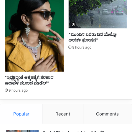
ಬ
ಜೊ
ಲ್
ಲೆ
ಕ
ರೆ
*ಮುಂದಿನ ಎರಡು ದಿನ ಯೆಲ್ಲೋ
ಅಲರ್ಟ್ ಘೋಷಣೆ*
9 hours ago
*ಇದ್ದಕ್ಕಿದ್ದಂತೆ ಆತ್ಮಹತ್ಯೆಗೆ ಶರಣಾದ
ಕಾರಾವಳಿ ಮೂಲದ ಮಾಡೆಲ್*
9 hours ago
Popular
Recent
Comments