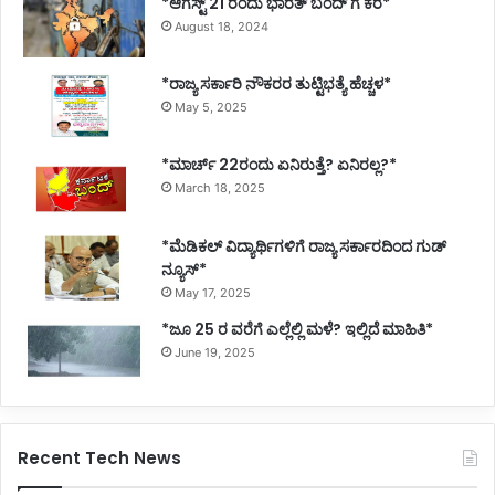
*ಆಗಸ್ಟ್ 21 ರಂದು ಭಾರತ್‌ ಬಂದ್‌ ಗೆ ಕರೆ*
August 18, 2024
*ರಾಜ್ಯ ಸರ್ಕಾರಿ ನೌಕರರ ತುಟ್ಟಿಭತ್ಯೆ ಹೆಚ್ಚಳ*
May 5, 2025
*ಮಾರ್ಚ್ 22ರಂದು ಏನಿರುತ್ತೆ? ಏನಿರಲ್ಲ?*
March 18, 2025
*ಮೆಡಿಕಲ್ ವಿದ್ಯಾರ್ಥಿಗಳಿಗೆ ರಾಜ್ಯ ಸರ್ಕಾರದಿಂದ ಗುಡ್
ನ್ಯೂಸ್*
May 17, 2025
*ಜೂ 25 ರ ವರೆಗೆ ಎಲ್ಲೆಲ್ಲಿ ಮಳೆ? ಇಲ್ಲಿದೆ ಮಾಹಿತಿ*
June 19, 2025
Recent Tech News