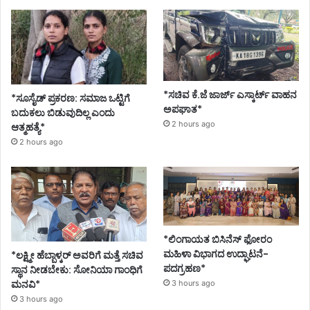
*ಸಚಿವ ಕೆ.ಜೆ ಜಾರ್ಜ್ ಎಸ್ಕಾರ್ಟ್ ವಾಹನ
*ಸೂಸೈಡ್ ಪ್ರಕರಣ: ಸಮಾಜ ಒಟ್ಟಿಗೆ
ಅಪಘಾತ*
ಬದುಕಲು ಬಿಡುವುದಿಲ್ಲ ಎಂದು
2 hours ago
ಆತ್ಮಹತ್ಯೆ*
2 hours ago
*ಲಿಂಗಾಯತ ಬಿಸಿನೆಸ್ ಫೋರಂ
ಮಹಿಳಾ ವಿಭಾಗದ ಉದ್ಘಾಟನೆ-
*ಲಕ್ಷ್ಮೀ ಹೆಬ್ಬಾಳ್ಕರ್ ಅವರಿಗೆ ಮತ್ತೆ ಸಚಿವ
ಪದಗ್ರಹಣ*
ಸ್ಥಾನ ನೀಡಬೇಕು: ಸೋನಿಯಾ ಗಾಂಧಿಗೆ
ಮನವಿ*
3 hours ago
3 hours ago