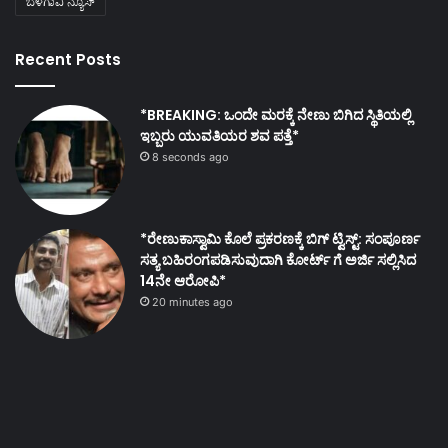
ಬೆಳಗಾವಿ ನ್ಯೂಸ್
Recent Posts
*BREAKING: ಒಂದೇ ಮರಕ್ಕೆ ನೇಣು ಬಿಗಿದ ಸ್ಥಿತಿಯಲ್ಲಿ
ಇಬ್ಬರು ಯುವತಿಯರ ಶವ ಪತ್ತೆ*
8 seconds ago
*ರೇಣುಕಾಸ್ವಾಮಿ ಕೊಲೆ ಪ್ರಕರಣಕ್ಕೆ ಬಿಗ್ ಟ್ವಿಸ್ಟ್: ಸಂಪೂರ್ಣ
ಸತ್ಯ ಬಹಿರಂಗಪಡಿಸುವುದಾಗಿ ಕೋರ್ಟ್ ಗೆ ಅರ್ಜಿ ಸಲ್ಲಿಸಿದ
14ನೇ ಆರೋಪಿ*
20 minutes ago