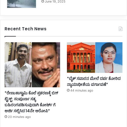
June 19, 2025
Recent Tech News
*ಬೈಕ್ ಸವಾರನ ಮೇಲೆ ದರ್ಪ ತೋರಿದ
ನ್ಯಾಯಾಧೀಶೆಯ ವರ್ಗಾವಣೆ*
44 minutes ago
*ರೇಣುಕಾಸ್ವಾಮಿ ಕೊಲೆ ಪ್ರಕರಣಕ್ಕೆ ಬಿಗ್
ಟ್ವಿಸ್ಟ್: ಸಂಪೂರ್ಣ ಸತ್ಯ
ಬಹಿರಂಗಪಡಿಸುವುದಾಗಿ ಕೋರ್ಟ್ ಗೆ
ಅರ್ಜಿ ಸಲ್ಲಿಸಿದ 14ನೇ ಆರೋಪಿ*
20 minutes ago