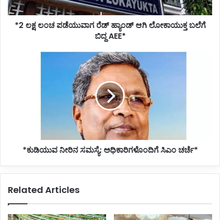
ಪ
ಡೆ
*2 ಲಕ್ಷ ಲಂಚ ಪಡೆಯುವಾಗ ರೆಡ್ ಹ್ಯಾಂಡ್ ಆಗಿ ಲೋಕಾಯುಕ್ತ ಬಲೆಗೆ
ಯು
ಬಿದ್ದ AEE*
ವಾ
ಗ
ರೆ
*
ಡ್
ಕು
ಹ್
ಡಿ
ಯಾಂ
ಯು
ಡ್
ವ
ಆ
ನೀ
ಗಿ
ರಿ
ಲೋ
ನ
ಕಾ
ಸ
ಯು
*ಕುಡಿಯುವ ನೀರಿನ ಸಮಸ್ಯೆ: ಅಧಿಕಾರಿಗಳೊಂದಿಗೆ ಸಿಎಂ ಚರ್ಚೆ*
ಮ
ಕ್
ಸ್
ತ
ಯೆ
ಬ
:
Related Articles
ಲೆ
ಅ
ಗೆ
ಧಿ
ಬಿ
ಕಾ