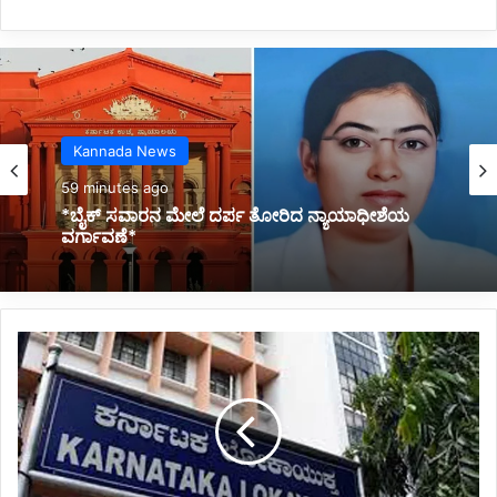
Belagavi News
Kannada News
1 hour ago
*ಇಂದು ರಾಜ್ಯದ ಈ ಭಾಗದಲ್ಲಿ ಭಾರಿ ಮಳೆ*
59 minutes ago
*
*ಬೈಕ್ ಸವಾರನ ಮೇಲೆ ದರ್ಪ ತೋರಿದ ನ್ಯಾಯಾಧೀಶೆಯ
2
ವರ್ಗಾವಣೆ*
ಲ
ಕ್
ಷ
ಲಂ
ಚ