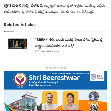
ಪ್ರಗತಿವಾಹಿನಿ ಸುದ್ದಿ; ಬೆಳಗಾವಿ:
ಟ್ರ್ಯಾಕ್ಟರ್ ಹಾಗೂ ಬೈಕ್ ಕಳ್ಳತನ ಮಾಡಿದ್ದ ಇಬ್ಬರು
ಆರೋಪಿಗಳನ್ನು ಬೆಳಗಾವಿ ಜಿಲ್ಲೆ ರಾಯಭಾಗ ಪೊಲೀಸರು ಬಂಧಿಸಿದ್ದಾರೆ.
Related Articles
*BREAKING: ಒಂದೇ ಮರಕ್ಕೆ ನೇಣು ಬಿಗಿದ ಸ್ಥಿತಿಯಲ್ಲಿ
ಇಬ್ಬರು ಯುವತಿಯರ ಶವ ಪತ್ತೆ*
16 minutes ago
Home add -Advt