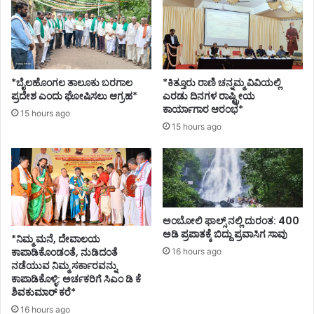
ದ್
ರಿ
ದ
ಗ
A
ಳೊಂ
E
ದಿ
E
ಗೆ
*
ಸಿ
*ಬೈಲಹೊಂಗಲ ತಾಲೂಕು ಬರಗಾಲ
*ಕಿತ್ತೂರು ರಾಣಿ ಚನ್ನಮ್ಮ ವಿವಿಯಲ್ಲಿ
ಎಂ
ಪ್ರದೇಶ ಎಂದು ಘೋಷಿಸಲು ಆಗ್ರಹ*
ಎರಡು ದಿನಗಳ ರಾಷ್ಟ್ರೀಯ
ಚ
ಕಾರ್ಯಾಗಾರ ಆರಂಭ*
15 hours ago
ರ್
15 hours ago
ಚೆ
*
ಅಂಬೋಲಿ ಫಾಲ್ಸ್ ನಲ್ಲಿ ದುರಂತ: 400
ಅಡಿ ಪ್ರಪಾತಕ್ಕೆ ಬಿದ್ದು ಪ್ರವಾಸಿಗ ಸಾವು
*ನಿಮ್ಮ ಮನೆ, ದೇವಾಲಯ
ಕಾಪಾಡಿಕೊಂಡಂತೆ, ನುಡಿದಂತೆ
16 hours ago
ನಡೆಯುವ ನಿಮ್ಮ ಸರ್ಕಾರವನ್ನು
ಕಾಪಾಡಿಕೊಳ್ಳಿ: ಅರ್ಚಕರಿಗೆ ಸಿಎಂ ಡಿ ಕೆ
ಶಿವಕುಮಾರ್ ಕರೆ*
16 hours ago