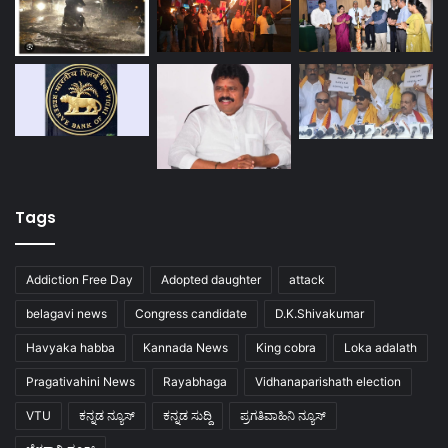
Tags
Addiction Free Day
Adopted daughter
attack
belagavi news
Congress candidate
D.K.Shivakumar
Havyaka habba
Kannada News
King cobra
Loka adalath
Pragativahini News
Rayabhaga
Vidhanaparishath election
VTU
ಕನ್ನಡ ನ್ಯೂಸ್
ಕನ್ನಡ ಸುದ್ದಿ
ಪ್ರಗತಿವಾಹಿನಿ ನ್ಯೂಸ್