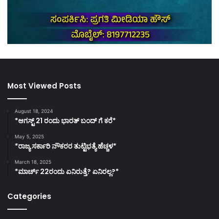
Most Viewed Posts
August 18, 2024
*ಆಗಸ್ಟ್ 21 ರಂದು ಭಾರತ್‌ ಬಂದ್‌ ಗೆ ಕರೆ*
May 5, 2025
*ರಾಜ್ಯ ಸರ್ಕಾರಿ ನೌಕರರ ತುಟ್ಟಿಭತ್ಯೆ ಹೆಚ್ಚಳ*
March 18, 2025
*ಮಾರ್ಚ್ 22ರಂದು ಏನಿರುತ್ತೆ? ಏನಿರಲ್ಲ?*
Categories