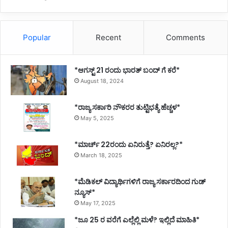
Popular
Recent
Comments
*ಆಗಸ್ಟ್ 21 ರಂದು ಭಾರತ್‌ ಬಂದ್‌ ಗೆ ಕರೆ*
August 18, 2024
*ರಾಜ್ಯ ಸರ್ಕಾರಿ ನೌಕರರ ತುಟ್ಟಿಭತ್ಯೆ ಹೆಚ್ಚಳ*
May 5, 2025
*ಮಾರ್ಚ್ 22ರಂದು ಏನಿರುತ್ತೆ? ಏನಿರಲ್ಲ?*
March 18, 2025
*ಮೆಡಿಕಲ್ ವಿದ್ಯಾರ್ಥಿಗಳಿಗೆ ರಾಜ್ಯ ಸರ್ಕಾರದಿಂದ ಗುಡ್
ನ್ಯೂಸ್*
May 17, 2025
*ಜೂ 25 ರ ವರೆಗೆ ಎಲ್ಲೆಲ್ಲಿ ಮಳೆ? ಇಲ್ಲಿದೆ ಮಾಹಿತಿ*