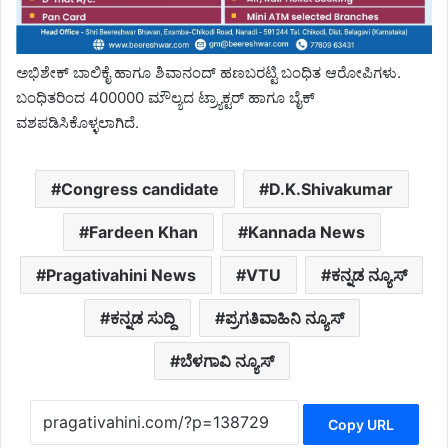
ಅಭಿಶೇಕ್ ಬಾಲಿಕೈ ಹಾಗೂ ಶಿವಾನಂದ್ ಹಣಬರಟ್ಟಿ ಬಂಧಿತ ಆರೋಪಿಗಳು.
ಬಂಧಿತರಿಂದ 400000 ಮೌಲ್ಯದ ಟ್ರ್ಯಾಕ್ಟರ್ ಹಾಗೂ ಬೈಕ್
ವಶಪಡಿಸಿಕೊಳ್ಳಲಾಗಿದೆ.
Congress candidate
D.K.Shivakumar
Fardeen Khan
Kannada News
Pragativahini News
VTU
ಕನ್ನಡ ನ್ಯೂಸ್
ಕನ್ನಡ ಸುದ್ದಿ
ಪ್ರಗತಿವಾಹಿನಿ ನ್ಯೂಸ್
ಬೆಳಗಾವಿ ನ್ಯೂಸ್
Copy URL