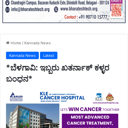
Home
/
Kannada News
Kannada News
Latest
*ಬೆಳಗಾವಿ: ಇಬ್ಬರು ಖತರ್ನಾಕ್ ಕಳ್ಳರ
ಬಂಧನ*