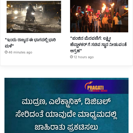
*ಪಂಜಿನ ಮೆರವಣಿಗೆ: ಲಕ್ಷ್ಮೀ
*ಇಂದು ರಾಜ್ಯದ ಈ ಭಾಗದಲ್ಲಿ ಭಾರಿ
ಹೆಬ್ಬಾಳಕರ್ ಗೆ ಸಚಿವ ಸ್ಥಾನ ನೀಡುವಂತೆ
ಮಳೆ*
ಆಗ್ರಹ*
46 minutes ago
12 hours ago