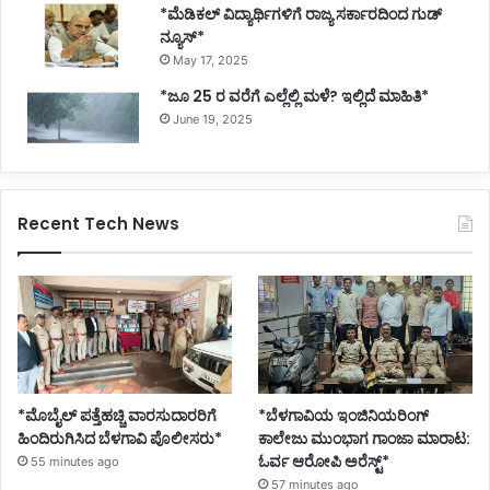
*ಮೆಡಿಕಲ್ ವಿದ್ಯಾರ್ಥಿಗಳಿಗೆ ರಾಜ್ಯ ಸರ್ಕಾರದಿಂದ ಗುಡ್
ನ್ಯೂಸ್*
May 17, 2025
*ಜೂ 25 ರ ವರೆಗೆ ಎಲ್ಲೆಲ್ಲಿ ಮಳೆ? ಇಲ್ಲಿದೆ ಮಾಹಿತಿ*
June 19, 2025
Recent Tech News
*ಮೊಬೈಲ್ ಪತ್ತೆಹಚ್ಚಿ ವಾರಸುದಾರರಿಗೆ
*ಬೆಳಗಾವಿಯ ಇಂಜಿನಿಯರಿಂಗ್‌
ಹಿಂದಿರುಗಿಸಿದ ಬೆಳಗಾವಿ ಪೊಲೀಸರು*
ಕಾಲೇಜು ಮುಂಭಾಗ ಗಾಂಜಾ ಮಾರಾಟ:
ಓರ್ವ ಆರೋಪಿ ಅರೆಸ್ಟ್*
55 minutes ago
57 minutes ago