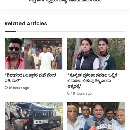
Related Articles
*ಶಿವಾನಂದ ನಿಲಣ್ಣವರ ಮನೆ ಮೇಲೆ
*ಸೂಸೈಡ್ ಪ್ರಕರಣ: ಸಮಾಜ ಒಟ್ಟಿಗೆ
ಇಡಿ ದಾಳಿ*
ಬದುಕಲು ಬಿಡುವುದಿಲ್ಲ ಎಂದು
ಆತ್ಮಹತ್ಯೆ*
16 hours ago
18 hours ago