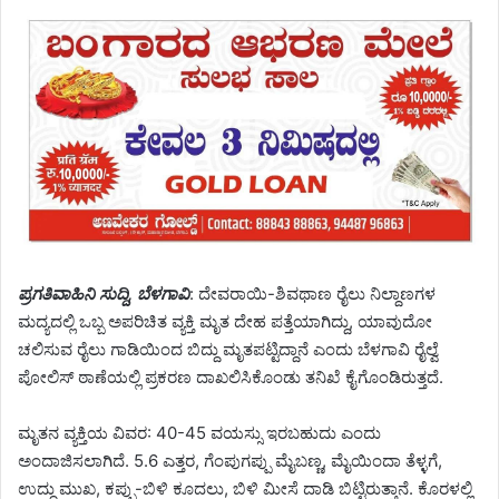
ಪ್ರಗತಿವಾಹಿನಿ ಸುದ್ದಿ, ಬೆಳಗಾವಿ
: ದೇವರಾಯಿ-ಶಿವಥಾಣ ರೈಲು ನಿಲ್ದಾಣಗಳ
ಮದ್ಯದಲ್ಲಿ ಒಬ್ಬ ಅಪರಿಚಿತ ವ್ಯಕ್ತಿ ಮೃತ ದೇಹ ಪತ್ತೆಯಾಗಿದ್ದು, ಯಾವುದೋ
ಚಲಿಸುವ ರೈಲು ಗಾಡಿಯಿಂದ ಬಿದ್ದು ಮೃತಪಟ್ಟಿದ್ದಾನೆ ಎಂದು ಬೆಳಗಾವಿ ರೈಲ್ವೆ
ಪೋಲಿಸ್ ಠಾಣೆಯಲ್ಲಿ ಪ್ರಕರಣ ದಾಖಲಿಸಿಕೊಂಡು ತನಿಖೆ ಕೈಗೊಂಡಿರುತ್ತದೆ.
ಮೃತನ ವ್ಯಕ್ತಿಯ ವಿವರ: 40-45 ವಯಸ್ಸು ಇರಬಹುದು ಎಂದು
ಅಂದಾಜಿಸಲಾಗಿದೆ. 5.6 ಎತ್ತರ, ಗೆಂಪುಗಪ್ಪು ಮೈಬಣ್ಣ, ಮೈಯಿಂದಾ ತೆಳ್ಳಗೆ,
ಉದ್ದು ಮುಖ, ಕಪ್ಪು-ಬಿಳಿ ಕೂದಲು, ಬಿಳಿ ಮೀಸೆ ದಾಡಿ ಬಿಟ್ಟಿರುತ್ತಾನೆ. ಕೊರಳಲ್ಲಿ