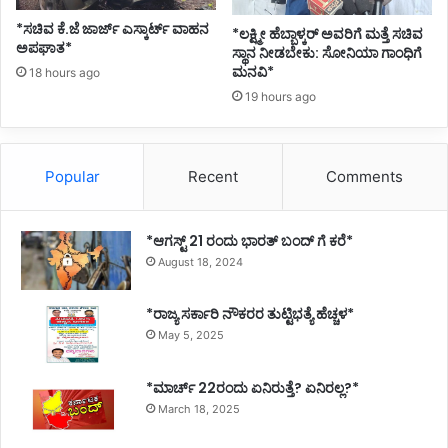
*ಸಚಿವ ಕೆ.ಜೆ ಜಾರ್ಜ್ ಎಸ್ಕಾರ್ಟ್ ವಾಹನ
*ಲಕ್ಷ್ಮೀ ಹೆಬ್ಬಾಳ್ಕರ್ ಅವರಿಗೆ ಮತ್ತೆ ಸಚಿವ
ಅಪಘಾತ*
ಸ್ಥಾನ ನೀಡಬೇಕು: ಸೋನಿಯಾ ಗಾಂಧಿಗೆ
ಮನವಿ*
18 hours ago
19 hours ago
Popular
Recent
Comments
*ಆಗಸ್ಟ್ 21 ರಂದು ಭಾರತ್‌ ಬಂದ್‌ ಗೆ ಕರೆ*
August 18, 2024
*ರಾಜ್ಯ ಸರ್ಕಾರಿ ನೌಕರರ ತುಟ್ಟಿಭತ್ಯೆ ಹೆಚ್ಚಳ*
May 5, 2025
*ಮಾರ್ಚ್ 22ರಂದು ಏನಿರುತ್ತೆ? ಏನಿರಲ್ಲ?*
March 18, 2025