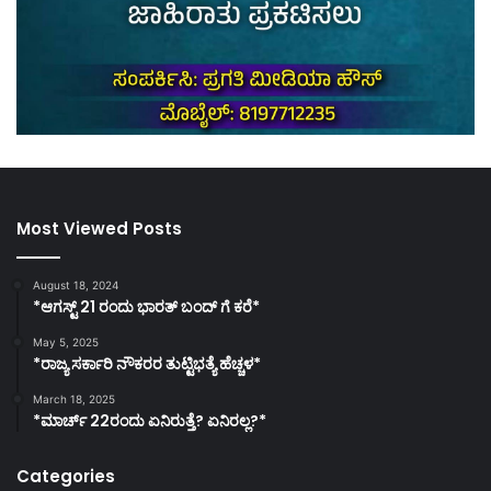
Most Viewed Posts
August 18, 2024
*ಆಗಸ್ಟ್ 21 ರಂದು ಭಾರತ್‌ ಬಂದ್‌ ಗೆ ಕರೆ*
May 5, 2025
*ರಾಜ್ಯ ಸರ್ಕಾರಿ ನೌಕರರ ತುಟ್ಟಿಭತ್ಯೆ ಹೆಚ್ಚಳ*
March 18, 2025
*ಮಾರ್ಚ್ 22ರಂದು ಏನಿರುತ್ತೆ? ಏನಿರಲ್ಲ?*
Categories