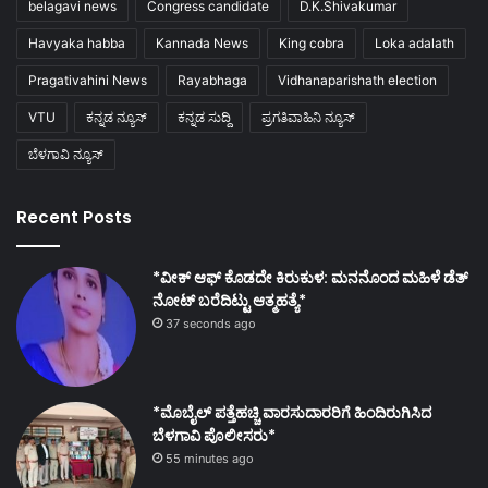
belagavi news
Congress candidate
D.K.Shivakumar
Havyaka habba
Kannada News
King cobra
Loka adalath
Pragativahini News
Rayabhaga
Vidhanaparishath election
VTU
ಕನ್ನಡ ನ್ಯೂಸ್
ಕನ್ನಡ ಸುದ್ದಿ
ಪ್ರಗತಿವಾಹಿನಿ ನ್ಯೂಸ್
ಬೆಳಗಾವಿ ನ್ಯೂಸ್
Recent Posts
*ವೀಕ್ ಆಫ್ ಕೊಡದೇ ಕಿರುಕುಳ: ಮನನೊಂದ ಮಹಿಳೆ ಡೆತ್
ನೋಟ್ ಬರೆದಿಟ್ಟು ಆತ್ಮಹತ್ಯೆ*
37 seconds ago
*ಮೊಬೈಲ್ ಪತ್ತೆಹಚ್ಚಿ ವಾರಸುದಾರರಿಗೆ ಹಿಂದಿರುಗಿಸಿದ
ಬೆಳಗಾವಿ ಪೊಲೀಸರು*
55 minutes ago