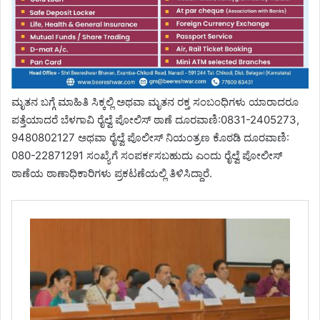
ಮೃತನ ಬಗ್ಗೆ ಮಾಹಿತಿ ಸಿಕ್ಕಲ್ಲಿ ಅಥವಾ ಮೃತನ ರಕ್ತ ಸಂಬಂಧಿಗಳು ಯಾರಾದರೂ
ಪತ್ತೆಯಾದರೆ ಬೆಳಗಾವಿ ರೈಲ್ವೆ ಪೋಲಿಸ್ ಠಾಣೆ ದೂರವಾಣಿ:0831-2405273,
9480802127 ಅಥವಾ ರೈಲ್ವೆ ಪೊಲೀಸ್ ನಿಯಂತ್ರಣ ಕೊಠಡಿ ದೂರವಾಣಿ:
080-22871291 ಸಂಖ್ಯೆಗೆ ಸಂಪರ್ಕಸಬಹುದು ಎಂದು ರೈಲ್ವೆ ಪೋಲೀಸ್
ಠಾಣೆಯ ಠಾಣಾಧಿಕಾರಿಗಳು ಪ್ರಕಟಣೆಯಲ್ಲಿ ತಿಳಿಸಿದ್ದಾರೆ.