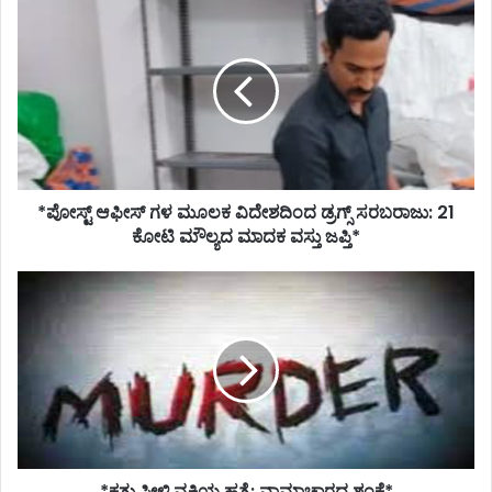
*ಪೋಸ್ಟ್
ಆಫೀಸ್
ಗಳ
ಮೂಲಕ
ವಿದೇಶದಿಂದ
ಡ್ರಗ್ಸ್
ಸರಬರಾಜು:
21
ಕೋಟಿ
*ಪೋಸ್ಟ್ ಆಫೀಸ್ ಗಳ ಮೂಲಕ ವಿದೇಶದಿಂದ ಡ್ರಗ್ಸ್ ಸರಬರಾಜು: 21
ಮೌಲ್ಯದ
ಮಾದಕ
ಕೋಟಿ ಮೌಲ್ಯದ ಮಾದಕ ವಸ್ತು ಜಪ್ತಿ*
ವಸ್ತು
ಜಪ್ತಿ*
*ಕತ್ತು
ಸೀಳಿ
ವ್ಯಕ್ತಿಯ
ಹತ್ಯೆ:
ವಾಮಾಚಾರದ
ಶಂಕೆ*
*ಕತ್ತು ಸೀಳಿ ವ್ಯಕ್ತಿಯ ಹತ್ಯೆ: ವಾಮಾಚಾರದ ಶಂಕೆ*