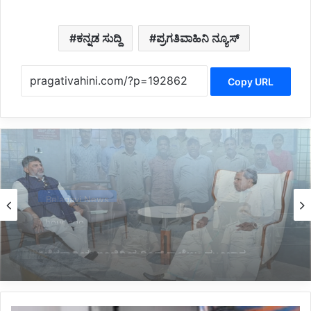
ಕನ್ನಡ ಸುದ್ದಿ
ಪ್ರಗತಿವಾಹಿನಿ ನ್ಯೂಸ್
Copy URL
Politics
1 hour ago
*ಖಾತೆ ಹಂಚಿಕೆ ಕಸರತ್ತು: ಮಾಜಿ ಸಿಎಂ ಸಿದ್ದರಾಮಯ್ಯ
ಭೇಟಿಯಾದ ಸಿಎಂ ಡಿ.ಕೆ.ಶಿವಕುಮಾರ್*