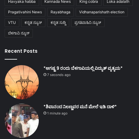
Havyaka habba
Kannada News
King cobra
Loka adalath
Pragativahini News
Rayabhaga
Vidhanaparishath election
VTU
ಕನ್ನಡ ನ್ಯೂಸ್
ಕನ್ನಡ ಸುದ್ದಿ
ಪ್ರಗತಿವಾಹಿನಿ ನ್ಯೂಸ್
ಬೆಳಗಾವಿ ನ್ಯೂಸ್
Recent Posts
*ಆಗಷ್ಟ 9 ರಂದು ಬೆಳಗಾವಿಯಲ್ಲಿ ವಿದ್ಯುತ್ ವ್ಯತ್ಯಯ*
7 seconds ago
*ಶಿವಾನಂದ ನಿಲಣ್ಣವರ ಮನೆ ಮೇಲೆ ಇಡಿ ದಾಳಿ*
1 minute ago