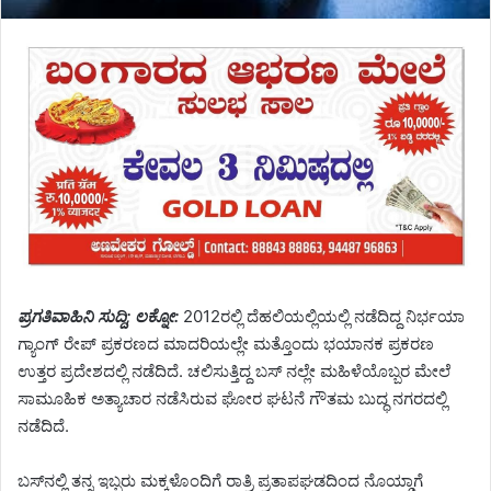
ಪ್ರಗತಿವಾಹಿನಿ ಸುದ್ದಿ; ಲಕ್ನೋ:
2012ರಲ್ಲಿ ದೆಹಲಿಯಲ್ಲಿಯಲ್ಲಿ ನಡೆದಿದ್ದ ನಿರ್ಭಯಾ
ಗ್ಯಾಂಗ್ ರೇಪ್ ಪ್ರಕರಣದ ಮಾದರಿಯಲ್ಲೇ ಮತ್ತೊಂದು ಭಯಾನಕ ಪ್ರಕರಣ
ಉತ್ತರ ಪ್ರದೇಶದಲ್ಲಿ ನಡೆದಿದೆ. ಚಲಿಸುತ್ತಿದ್ದ ಬಸ್ ನಲ್ಲೇ ಮಹಿಳೆಯೊಬ್ಬರ ಮೇಲೆ
ಸಾಮೂಹಿಕ ಅತ್ಯಾಚಾರ ನಡೆಸಿರುವ ಘೋರ ಘಟನೆ ಗೌತಮ ಬುದ್ಧ ನಗರದಲ್ಲಿ
ನಡೆದಿದೆ.
ಬಸ್​ನಲ್ಲಿ ತನ್ನ ಇಬ್ಬರು ಮಕ್ಕಳೊಂದಿಗೆ ರಾತ್ರಿ ಪ್ರತಾಪಘಡದಿಂದ ನೊಯ್ಡಾಗೆ