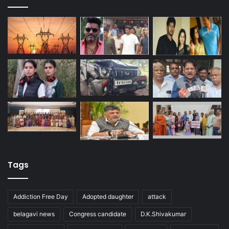
Tags
Addiction Free Day
Adopted daughter
attack
belagavi news
Congress candidate
D.K.Shivakumar