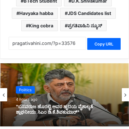
BTech Student
D.K.Shivakumar
Havyaka habba
JDS Candidates list
King cobra
ಪ್ರಗತಿವಾಹಿನಿ ನ್ಯೂಸ್
Copy URL
Belagavi News
4 hours ago
*ಜಾನಕಿ ಗೀತೆಗಳ ಗಾಯನದಲ್ಲಿ ಮಿಂದೆದ್ದ ಸಂಗೀತ ಸಂಜೆ*
*‘ಸ್ಪಂದನಾ ಮೆಲೋಡೀಸ್’ ಸ್ವರ ಶ್ರದ್ಧಾಂಜಲಿ
ಕಾರ್ಯಕ್ರಮದಲ್ಲಿ ಸಂಗೀತಾಸಕ್ತರ ಮನಸೂರೆಗೊಂಡ
ಗಾಯಕರು*