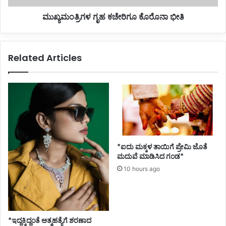
श
ಗೃ
शि
ಮುಖ್ಯಮಂತ್ರಿಗಳ ಗೃಹ ಕಚೇರಿಗೂ ಕೊರೊನಾ ಭೀತಿ
ಹ
क
ಕ
ला
ಚೇ
जो
ರಿ
Related Articles
ल्ले
ಗೂ
ಕೊ
ರೊ
ನಾ
ಭೀ
ತಿ
*ಐದು ಮಕ್ಕಳ ತಾಯಿಗೆ ಪ್ರೇಮಿ ಜೊತೆ
ಮದುವೆ ಮಾಡಿಸಿದ ಗಂಡ*
10 hours ago
*ಇದ್ದಕ್ಕಿದ್ದಂತೆ ಆತ್ಮಹತ್ಯೆಗೆ ಶರಣಾದ