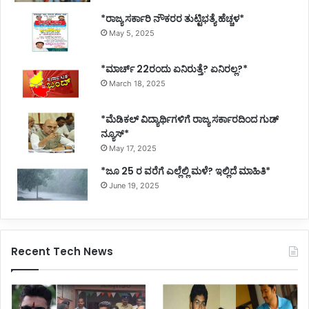
*ರಾಜ್ಯ ಸರ್ಕಾರಿ ನೌಕರರ ತುಟ್ಟಿಭತ್ಯೆ ಹೆಚ್ಚಳ*
May 5, 2025
*ಮಾರ್ಚ್ 22ರಂದು ಏನಿರುತ್ತೆ? ಏನಿರಲ್ಲ?*
March 18, 2025
*ಮೆಡಿಕಲ್ ವಿದ್ಯಾರ್ಥಿಗಳಿಗೆ ರಾಜ್ಯ ಸರ್ಕಾರದಿಂದ ಗುಡ್
ನ್ಯೂಸ್*
May 17, 2025
*ಜೂ 25 ರ ವರೆಗೆ ಎಲ್ಲೆಲ್ಲಿ ಮಳೆ? ಇಲ್ಲಿದೆ ಮಾಹಿತಿ*
June 19, 2025
Recent Tech News