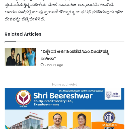
ಪ್ರಯಾಣಿಸುತ್ತಿದ್ದ ಮಹಿಳೆಯ ಮೇಲೆ ಸಾಮೂಹಿಕ ಅತ್ಯಾಚಾರವೆಸಗಲಾಗಿದೆ.
ಅದರೂ ಬಸ್​ನಲ್ಲಿ ಹಲವು ಪ್ರಯಾಣಿಕರಿದ್ದಾಗ್ಯೂ ಈ ಘಟನೆ ನಡೆದಿರುವುದು ಇಡೀ
ದೇಶವನ್ನೇ ಬೆಚ್ಚಿ ಬೀಳಿಸಿದೆ.
Related Articles
*ವಿಚ್ಛೇದನ ಅರ್ಜಿ ಹಿಂಪಡೆದ ಸಿಎಂ ವಿಜಯ್ ಪತ್ನಿ
ಸಂಗೀತಾ*
2 hours ago
Home add -Advt