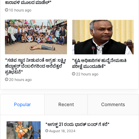
ಕಾರಾವಳಿ ಮೂಲದ ಮಾಡೆಲ್*
10 hours ago
*ಸಚಿವ ಸ್ಥಾನ ನೀಡುವಂತೆ ಆಗ್ರಹ :ಲಕ್ಷ್ಮೀ
*ಕೃಷಿ ಅಧಿಕಾರಿಗಳ ಹುದ್ದೆ ನೇಮಕಾತಿ
ಹೆಬ್ಬಾಳ್ಕರ್ ಬೆಂಬಲಿಗರಿಂದ ಅರೆಬೆತ್ತಲೆ
ಪರೀಕ್ಷೆ ಮುಂದೂಡಿಕೆ*
ಪ್ರತಿಭಟನೆ*
22 hours ago
20 hours ago
Popular
Recent
Comments
*ಆಗಸ್ಟ್ 21 ರಂದು ಭಾರತ್‌ ಬಂದ್‌ ಗೆ ಕರೆ*
August 18, 2024