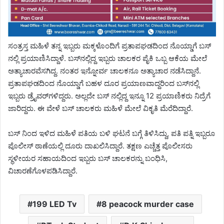
ಸಂತ್ರಸ್ತ ಮಹಿಳೆ ತನ್ನ ಇಬ್ಬರು ಮಕ್ಕಳೊಂದಿಗೆ ಪ್ರತಾಪಘಡದಿಂದ ನೊಯ್ಡಾಗೆ ಬಸ್
ನಲ್ಲಿ ಪ್ರಯಾಣಿಸಿದ್ದಾಳೆ. ಬಸ್​ನಲ್ಲಿದ್ದ ಇಬ್ಬರು ಚಾಲಕರ ಪೈಕಿ ಒಬ್ಬ ಆಕೆಯ ಮೇಲೆ
ಅತ್ಯಾಚಾರವೆಸಗಿದ್ದ. ನಂತರ ಇನ್ನೋರ್ವ ಚಾಲಕನೂ ಅತ್ಯಾಚಾರ ನಡೆಸಿದ್ದಾನೆ.
ಪ್ರತಾಪಘಡದಿಂದ ನೊಯ್ಡಾಗೆ ಬಹಳ ದೂರ ಪ್ರಯಾಣವಾದ್ದರಿಂದ ಬಸ್​ನಲ್ಲಿ
ಇಬ್ಬರು ಡ್ರೈವರ್​ಗಳಿದ್ದರು. ಅಲ್ಲದೇ ಬಸ್ ನಲ್ಲಿದ್ದ ಇನ್ನೂ 12 ಪ್ರಯಾಣಿಕರು ನಿದ್ರೆಗೆ
ಜಾರಿದ್ದರು. ಈ ವೇಳೆ ಬಸ್ ಚಾಲಕರು ಮಹಿಳೆ ಮೇಲೆ ವಿಕೃತಿ ಮೆರೆದಿದ್ದಾರೆ.
ಬಸ್ ನಿಂದ ಇಳಿದ ಮಹಿಳೆ ಪತಿಯ ಬಳಿ ಘಟನೆ ಬಗ್ಗೆ ತಿಳಿಸಿದ್ದು, ಪತಿ ಪತ್ನಿ ಇಬ್ಬರೂ
ಪೊಲೀಸ್ ಠಾಣೆಯಲ್ಲಿ ದೂರು ದಾಖಲಿಸಿದ್ದಾರೆ. ತಕ್ಷಣ ಎಚ್ಚೆತ್ತ ಪೊಲೀಸರು
ಸ್ಥಳೀಯರ ಸಹಾಯದಿಂದ ಇಬ್ಬರು ಬಸ್ ಚಾಲಕರನ್ನು ಬಂಧಿಸಿ,
ವಿಚಾರಣೆಗೊಳಪಡಿಸಿದ್ದಾರೆ.
199 LED Tv
8 peacock murder case