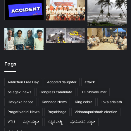
Tags
Addiction Free Day
Adopted daughter
attack
belagavi news
Congress candidate
D.K.Shivakumar
Havyaka habba
Kannada News
King cobra
Loka adalath
Pragativahini News
Rayabhaga
Vidhanaparishath election
VTU
ಕನ್ನಡ ನ್ಯೂಸ್
ಕನ್ನಡ ಸುದ್ದಿ
ಪ್ರಗತಿವಾಹಿನಿ ನ್ಯೂಸ್