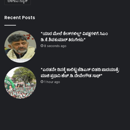
ಬೆಳಗಾವಿ ನ್ಯೂಸ್
Recent Posts
*ಯಾರ ಮೇಲೆ ಕೇಸ್‌ಗಳಿಲ್ಲ? ವಿಪಕ್ಷಗಳಿಗೆ ಸಿಎಂ
ಡಿ.ಕೆ.ಶಿವಕುಮಾರ್ ತಿರುಗೇಟು*
8 seconds ago
*ಎರಡನೇ ದಿನಕ್ಕೆ ಕಾಲಿಟ್ಟ ಜೆಡಿಎಸ್ ಬಿಡದಿ ಪಾದಯಾತ್ರೆ:
ಮಾಜಿ ಪ್ರಧಾನಿ ಹೆಚ್.ಡಿ.ದೇವೇಗೌಡ ಸಾಥ್*
1 hour ago