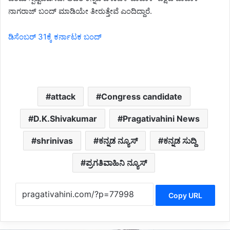
ನಾಗರಾಜ್ ಬಂದ್ ಮಾಡಿಯೇ ತೀರುತ್ತೇವೆ ಎಂದಿದ್ದಾರೆ.
ಡಿಸೆಂಬರ್ 31ಕ್ಕೆ ಕರ್ನಾಟಕ ಬಂದ್
attack
Congress candidate
D.K.Shivakumar
Pragativahini News
shrinivas
ಕನ್ನಡ ನ್ಯೂಸ್
ಕನ್ನಡ ಸುದ್ದಿ
ಪ್ರಗತಿವಾಹಿನಿ ನ್ಯೂಸ್
Copy URL