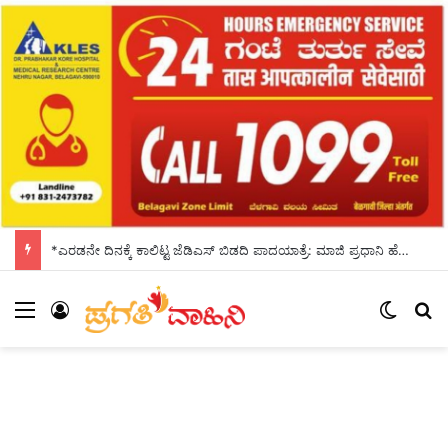
*ಎರಡನೇ ದಿನಕ್ಕೆ ಕಾಲಿಟ್ಟ ಜೆಡಿಎಸ್ ಬಿಡದಿ ಪಾದಯಾತ್ರೆ: ಮಾಜಿ ಪ್ರಧಾನಿ ಹೆಚ್.ಡಿ.ದೇವೇಗೌಡ ಸಾಥ್*
Menu
Log In
Switch
S