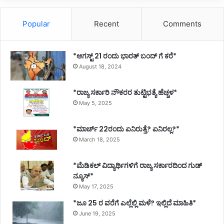
ಮಾ
ರ್
Popular
Recent
Comments
ಲೋ
ಕಾ
ರ್
*ಆಗಸ್ಟ್ 21 ರಂದು ಭಾರತ್‌ ಬಂದ್‌ ಗೆ ಕರೆ*
ಪ
August 18, 2024
ಣೆ
*ರಾಜ್ಯ ಸರ್ಕಾರಿ ನೌಕರರ ತುಟ್ಟಿಭತ್ಯೆ ಹೆಚ್ಚಳ*
May 5, 2025
*ಮಾರ್ಚ್ 22ರಂದು ಏನಿರುತ್ತೆ? ಏನಿರಲ್ಲ?*
March 18, 2025
*ಮೆಡಿಕಲ್ ವಿದ್ಯಾರ್ಥಿಗಳಿಗೆ ರಾಜ್ಯ ಸರ್ಕಾರದಿಂದ ಗುಡ್
ನ್ಯೂಸ್*
May 17, 2025
*ಜೂ 25 ರ ವರೆಗೆ ಎಲ್ಲೆಲ್ಲಿ ಮಳೆ? ಇಲ್ಲಿದೆ ಮಾಹಿತಿ*
June 19, 2025