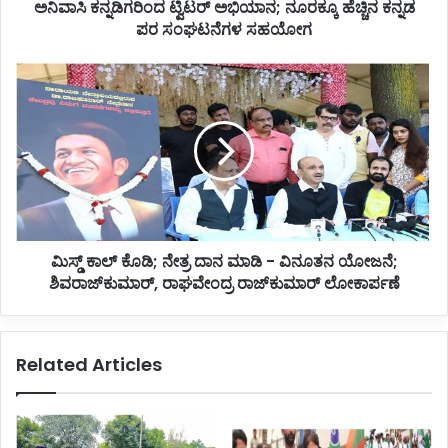
ಅನಿವಾಸಿ ಕನ್ನಡಿಗರಿಂದ ಟ್ವಿಟರ್ ಅಭಿಯಾನ; ನೂರಕ್ಕೂ ಹೆಚ್ಚಿನ ಕನ್ನಡ
ರಿಂ
ಪರ ಸಂಘಟನೆಗಳ ಸಹಯೋಗ
ದ
ಟ್
ವಿ
ಮಿ
ಟ
ಸ್
ರ್
ಡ್
ಅ
ಕಾ
ಭಿ
ಲ್
ಯಾ
ಕೊ
ನ
ಡಿ
;
;
ನೂ
ನೇ
ರ
ಮಿಸ್ಡ್ ಕಾಲ್ ಕೊಡಿ; ನೇತ್ರ ದಾನ ಮಾಡಿ - ವಿನೂತನ ಯೋಜನೆ;
ತ್
ಕ್
ಶಿವರಾಜ್‌ಕುಮಾರ್, ರಾಘವೇಂದ್ರ ರಾಜ್‌ಕುಮಾರ್ ಲೋಕಾರ್ಪಣೆ
ರ
ಕೂ
ದಾ
ಹೆ
ನ
ಚ್
ಮಾ
Related Articles
ಚಿ
ಡಿ
ನ
-
ಕ
ವಿ
ನ್
ನೂ
ನ