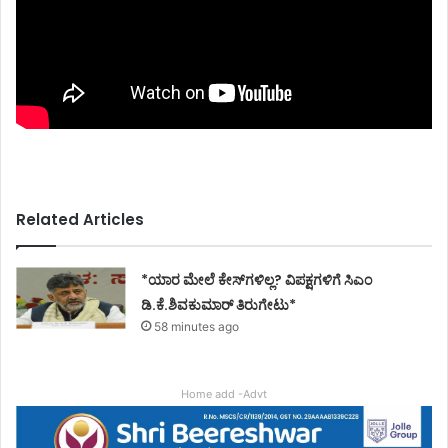
Related Articles
*ಯಾರ ಮೇಲೆ ಕೇಸ್‌ಗಳಿಲ್ಲ? ವಿಪಕ್ಷಗಳಿಗೆ ಸಿಎಂ
ಡಿ.ಕೆ.ಶಿವಕುಮಾರ್ ತಿರುಗೇಟು*
58 minutes ago
Home add -Advt