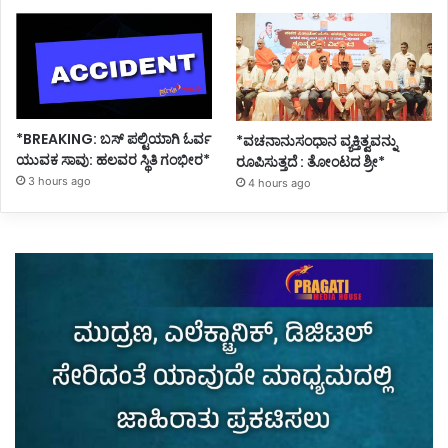
*BREAKING: ಬಸ್ ಪಲ್ಟಿಯಾಗಿ ಓರ್ವ
*ವಚನಾನುಸಂಧಾನ ವ್ಯಕ್ತಿತ್ವವನ್ನು
ಯುವಕ ಸಾವು: ಹಲವರ ಸ್ಥಿತಿ ಗಂಭೀರ*
ರೂಪಿಸುತ್ತದೆ : ತೋಂಟದ ಶ್ರೀ*
3 hours ago
4 hours ago