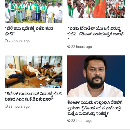
ತ
ಡ
ನ
ಪ
ಯೋ
ರ
ಜ
ಸಂ
ನೆ
*ಬೆಳೆ ಹಾನಿ ಪ್ರದೇಶಕ್ಕೆ ಬಿಜೆಪಿ ತಂಡ
*ಬಿಡದಿ ಟೌನ್‌ಶಿಪ್ ಯೋಜನೆ ವಿರುದ್ಧ
ಘ
;
ಭೇಟಿ*
ಬಿಜೆಪಿ-ಜೆಡಿಎಸ್ ಪಾದಯಾತ್ರೆಗೆ ಚಾಲನೆ
ಟ
ಶಿ
*
20 hours ago
ನೆ
ವ
22 hours ago
ಗ
ರಾ
ಳ
ಜ್‌
ಸ
ಕು
ಹ
ಮಾ
ಯೋ
ರ್
ಗ
,
ರಾ
ಘ
*ದಿನೇಶ್ ಗುಂಡೂರಾವ್ ನಿವಾಸಕ್ಕೆ ಭೇಟಿ
ವೇಂ
ನೀಡಿದ ಸಿಎಂ ಡಿ.ಕೆ.ಶಿವಕುಮಾರ್*
ಕೋರ್ಟ್ ನಿಯಮ ಉಲ್ಲಂಘಿಸಿ ದೆಹಲಿಗೆ
ದ್
23 hours ago
ಪ್ರಯಾಣ ಕೈಗೊಂಡ ಸಚಿವ ನಾಗೇಂದ್ರ;
ರ
ಮತ್ತೆ ಎದುರಾಗುತ್ತಾ ಸಂಕಷ್ಟ?
ರಾ
23 hours ago
ಜ್‌
ಕು