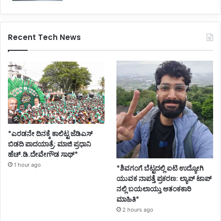
Recent Tech News
*ಎರಡನೇ ದಿನಕ್ಕೆ ಕಾಲಿಟ್ಟ ಜೆಡಿಎಸ್
ಬಿಡದಿ ಪಾದಯಾತ್ರೆ: ಮಾಜಿ ಪ್ರಧಾನಿ
ಹೆಚ್.ಡಿ.ದೇವೇಗೌಡ ಸಾಥ್*
1 hour ago
*ಶಿವಗಂಗೆ ಬೆಟ್ಟದಲ್ಲಿ ಐಟಿ ಉದ್ಯೋಗಿ
ಯುವಕ ನಾಪತ್ತೆ ಪ್ರಕರಣ: ಲ್ಯಾಪ್ ಟಾಪ್
ನಲ್ಲಿ ಬಯಲಾಯ್ತು ಆತಂಕಕಾರಿ
ಮಾಹಿತಿ*
2 hours ago