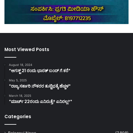
Most Viewed Posts
August 18, 2024
*ಆಗಸ್ಟ್ 21 ರಂದು ಭಾರತ್‌ ಬಂದ್‌ ಗೆ ಕರೆ*
May 5, 2025
*ರಾಜ್ಯ ಸರ್ಕಾರಿ ನೌಕರರ ತುಟ್ಟಿಭತ್ಯೆ ಹೆಚ್ಚಳ*
March 18, 2025
*ಮಾರ್ಚ್ 22ರಂದು ಏನಿರುತ್ತೆ? ಏನಿರಲ್ಲ?*
Categories