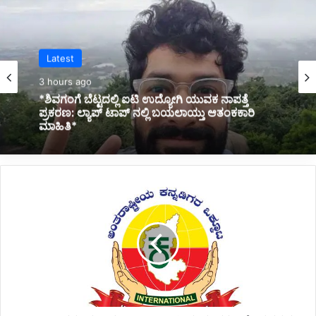
Karnataka News
4 hours ago
*BREAKING: ಬಸ್ ಪಲ್ಟಿಯಾಗಿ ಓರ್ವ ಯುವಕ ಸಾವು:
ಹಲವರ ಸ್ಥಿತಿ ಗಂಭೀರ*
ಅ
ನಿ
ವಾ
ಸಿ
ಕ
ನ್
ನ
ಡಿ
ಗ