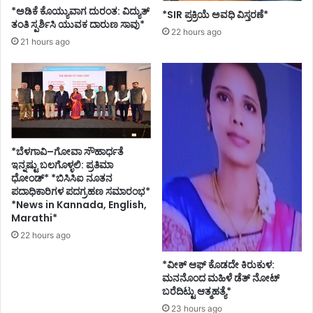
ಶಾ
*ಅಡಿಕೆ ಕೊಯ್ಯುವಾಗ ದುರಂತ: ವಿದ್ಯುತ್
*SIR ಪ್ರಕ್ರಿಯೆ ಅವಧಿ ವಿಸ್ತರಣೆ*
ಸ
ಕಾಂ
ತಂತಿ ಸ್ಪರ್ಶಿಸಿ ಯುವಕ ದಾರುಣ ಸಾವು*
22 hours ago
ಕ
ಗ್
21 hours ago
ಹ್
ರೆ
ಯಾ
ಸ್
ರಿ
ಅ
ಶ್
ಭ್
ಪ್
ಯ
ರ
ರ್
ಶ್
ಥಿ
*ಬೆಳಗಾವಿ–ಗೋವಾ ಸೌಹಾರ್ಧತೆ
ನೆ
ಚ
ಇನ್ನಷ್ಟು ಬಲಗೊಳ್ಳಲಿ: ಪ್ರತಿಮಾ
ನ್
ಧೋಂಡ್* *ಬಿಸಿಸಿಐ ನೂತನ
ನ
ಪದಾಧಿಕಾರಿಗಳ ಪದಗ್ರಹಣ ಸಮಾರಂಭ*
ರಾ
*News in Kannada, English,
ಜ
Marathi*
ಹ
22 hours ago
ಟ್
ಟಿ
*ವೀಕ್ ಆಫ್ ಕೊಡದೇ ಕಿರುಕುಳ:
ಹೊ
ಮನನೊಂದ ಮಹಿಳೆ ಡೆತ್ ನೋಟ್
ಳಿ
ಬರೆದಿಟ್ಟು ಆತ್ಮಹತ್ಯೆ*
23 hours ago