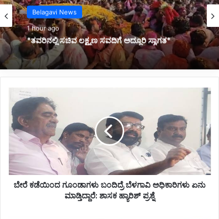
Film & Entertainment
12 hours ago
*ಯಶ್ ಅಭಿನಯದ ಟಾಕ್ಸಿಕ್ ಸಿನಿಮಾದ ಟ್ರೈಲರ್ ಬಿಡುಗಡೆ*
ಬೇ
ರೆ
ಕ
ಡೆ
ಯಿಂ
ದ
ಗೂಂ
ಡಾ
ಗ
ಬೇರೆ ಕಡೆಯಿಂದ ಗೂಂಡಾಗಳು ಬಂದಿದ್ರೆ ಬೆಳಗಾವಿ ‌ಅಧಿಕಾರಿಗಳು ಏನು
ಳು
ಮಾಡ್ತಿದ್ದಾರೆ: ಶಾಸಕ ಹ್ಯಾರಿಶ್ ಪ್ರಶ್ನೆ
ಬಂ
ದಿ
ದ್
ಬಿ