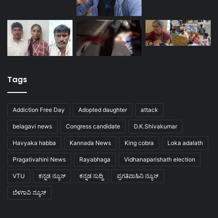
Tags
Addiction Free Day
Adopted daughter
attack
belagavi news
Congress candidate
D.K.Shivakumar
Havyaka habba
Kannada News
King cobra
Loka adalath
Pragativahini News
Rayabhaga
Vidhanaparishath election
VTU
ಕನ್ನಡ ನ್ಯೂಸ್
ಕನ್ನಡ ಸುದ್ದಿ
ಪ್ರಗತಿವಾಹಿನಿ ನ್ಯೂಸ್
ಬೆಳಗಾವಿ ನ್ಯೂಸ್