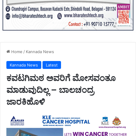
Home
/
Kannada News
Kannada News
Latest
ಕವಟಗಿಮಠ ಅವರಿಗೆ ಮೋಸವಂತೂ
ಮಾಡುವುದಿಲ್ಲ – ಬಾಲಚಂದ್ರ
ಜಾರಕಿಹೊಳಿ