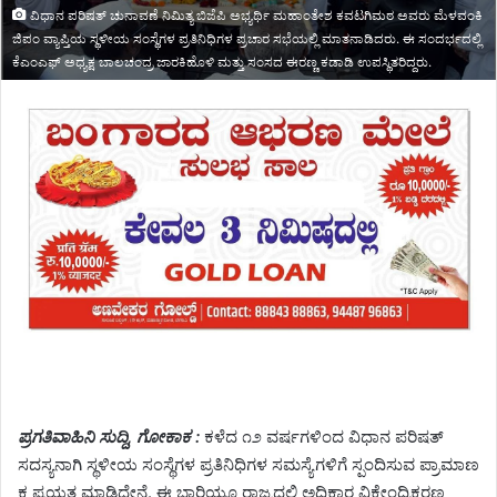
ವಿಧಾನ ಪರಿಷತ್ ಚುನಾವಣೆ ನಿಮಿತ್ಯ ಬಿಜೆಪಿ ಅಭ್ಯರ್ಥಿ ಮಹಾಂತೇಶ ಕವಟಗಿಮಠ ಅವರು ಮೆಳವಂಕಿ
ಜಿಪಂ ವ್ಯಾಪ್ತಿಯ ಸ್ಥಳೀಯ ಸಂಸ್ಥೆಗಳ ಪ್ರತಿನಿಧಿಗಳ ಪ್ರಚಾರ ಸಭೆಯಲ್ಲಿ ಮಾತನಾಡಿದರು. ಈ ಸಂದರ್ಭದಲ್ಲಿ
ಕೆಎಂಎಫ್ ಅಧ್ಯಕ್ಷ ಬಾಲಚಂದ್ರ ಜಾರಕಿಹೊಳಿ ಮತ್ತು ಸಂಸದ ಈರಣ್ಣ ಕಡಾಡಿ ಉಪಸ್ಥಿತರಿದ್ದರು.
ಪ್ರಗತಿವಾಹಿನಿ ಸುದ್ದಿ, ಗೋಕಾಕ :
ಕಳೆದ ೧೨ ವರ್ಷಗಳಿಂದ ವಿಧಾನ ಪರಿಷತ್
ಸದಸ್ಯನಾಗಿ ಸ್ಥಳೀಯ ಸಂಸ್ಥೆಗಳ ಪ್ರತಿನಿಧಿಗಳ ಸಮಸ್ಯೆಗಳಿಗೆ ಸ್ಪಂದಿಸುವ ಪ್ರಾಮಾಣ
ಕ ಪ್ರಯತ್ನ ಮಾಡಿದ್ದೇನೆ. ಈ ಬಾರಿಯೂ ರಾಜ್ಯದಲ್ಲಿ ಅಧಿಕಾರ ವಿಕೇಂದ್ರಿಕರಣ