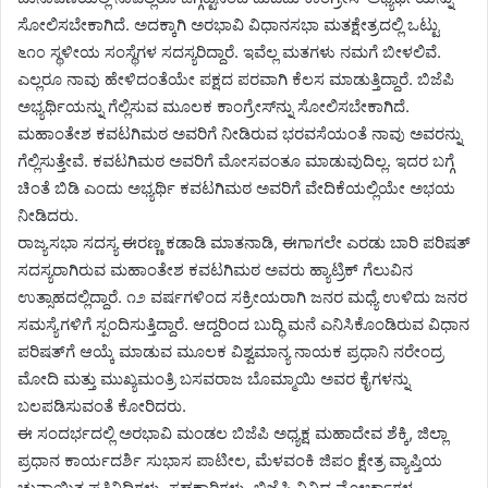
ಸೋಲಿಸಬೇಕಾಗಿದೆ. ಅದಕ್ಕಾಗಿ ಅರಭಾವಿ ವಿಧಾನಸಭಾ ಮತಕ್ಷೇತ್ರದಲ್ಲಿ ಒಟ್ಟು
೬೧೦ ಸ್ಥಳೀಯ ಸಂಸ್ಥೆಗಳ ಸದಸ್ಯರಿದ್ದಾರೆ. ಇವೆಲ್ಲ ಮತಗಳು ನಮಗೆ ಬೀಳಲಿವೆ.
ಎಲ್ಲರೂ ನಾವು ಹೇಳಿದಂತೆಯೇ ಪಕ್ಷದ ಪರವಾಗಿ ಕೆಲಸ ಮಾಡುತ್ತಿದ್ದಾರೆ. ಬಿಜೆಪಿ
ಅಭ್ಯರ್ಥಿಯನ್ನು ಗೆಲ್ಲಿಸುವ ಮೂಲಕ ಕಾಂಗ್ರೇಸ್‌ನ್ನು ಸೋಲಿಸಬೇಕಾಗಿದೆ.
ಮಹಾಂತೇಶ ಕವಟಗಿಮಠ ಅವರಿಗೆ ನೀಡಿರುವ ಭರವಸೆಯಂತೆ ನಾವು ಅವರನ್ನು
ಗೆಲ್ಲಿಸುತ್ತೇವೆ. ಕವಟಗಿಮಠ ಅವರಿಗೆ ಮೋಸವಂತೂ ಮಾಡುವುದಿಲ್ಲ. ಇದರ ಬಗ್ಗೆ
ಚಿಂತೆ ಬಿಡಿ ಎಂದು ಅಭ್ಯರ್ಥಿ ಕವಟಗಿಮಠ ಅವರಿಗೆ ವೇದಿಕೆಯಲ್ಲಿಯೇ ಅಭಯ
ನೀಡಿದರು.
ರಾಜ್ಯಸಭಾ ಸದಸ್ಯ ಈರಣ್ಣ ಕಡಾಡಿ ಮಾತನಾಡಿ, ಈಗಾಗಲೇ ಎರಡು ಬಾರಿ ಪರಿಷತ್
ಸದಸ್ಯರಾಗಿರುವ ಮಹಾಂತೇಶ ಕವಟಗಿಮಠ ಅವರು ಹ್ಯಾಟ್ರಿಕ್ ಗೆಲುವಿನ
ಉತ್ಸಾಹದಲ್ಲಿದ್ದಾರೆ. ೧೨ ವರ್ಷಗಳಿಂದ ಸಕ್ರೀಯರಾಗಿ ಜನರ ಮಧ್ಯೆ ಉಳಿದು ಜನರ
ಸಮಸ್ಯೆಗಳಿಗೆ ಸ್ಪಂದಿಸುತ್ತಿದ್ದಾರೆ. ಆದ್ದರಿಂದ ಬುದ್ಧಿ ಮನೆ ಎನಿಸಿಕೊಂಡಿರುವ ವಿಧಾನ
ಪರಿಷತ್‌ಗೆ ಆಯ್ಕೆ ಮಾಡುವ ಮೂಲಕ ವಿಶ್ವಮಾನ್ಯ ನಾಯಕ ಪ್ರಧಾನಿ ನರೇಂದ್ರ
ಮೋದಿ ಮತ್ತು ಮುಖ್ಯಮಂತ್ರಿ ಬಸವರಾಜ ಬೊಮ್ಮಾಯಿ ಅವರ ಕೈಗಳನ್ನು
ಬಲಪಡಿಸುವಂತೆ ಕೋರಿದರು.
ಈ ಸಂದರ್ಭದಲ್ಲಿ ಅರಭಾವಿ ಮಂಡಲ ಬಿಜೆಪಿ ಅಧ್ಯಕ್ಷ ಮಹಾದೇವ ಶೆಕ್ಕಿ, ಜಿಲ್ಲಾ
ಪ್ರಧಾನ ಕಾರ್ಯದರ್ಶಿ ಸುಭಾಸ ಪಾಟೀಲ, ಮೆಳವಂಕಿ ಜಿಪಂ ಕ್ಷೇತ್ರ ವ್ಯಾಪ್ತಿಯ
ಚುನಾಯಿತ ಪ್ರತಿನಿಧಿಗಳು, ಸಹಕಾರಿಗಳು, ಬಿಜೆಪಿ ವಿವಿಧ ಮೋರ್ಚಾಗಳ