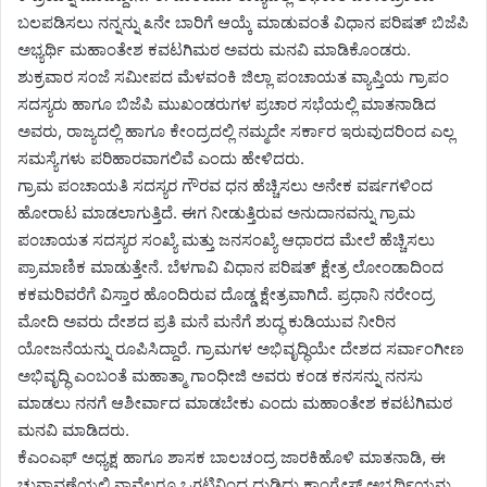
ಬಲಪಡಿಸಲು ನನ್ನನ್ನು ೩ನೇ ಬಾರಿಗೆ ಆಯ್ಕೆ ಮಾಡುವಂತೆ ವಿಧಾನ ಪರಿಷತ್ ಬಿಜೆಪಿ
ಅಭ್ಯರ್ಥಿ ಮಹಾಂತೇಶ ಕವಟಗಿಮಠ ಅವರು ಮನವಿ ಮಾಡಿಕೊಂಡರು.
ಶುಕ್ರವಾರ ಸಂಜೆ ಸಮೀಪದ ಮೆಳವಂಕಿ ಜಿಲ್ಲಾ ಪಂಚಾಯತ ವ್ಯಾಪ್ತಿಯ ಗ್ರಾಪಂ
ಸದಸ್ಯರು ಹಾಗೂ ಬಿಜೆಪಿ ಮುಖಂಡರುಗಳ ಪ್ರಚಾರ ಸಭೆಯಲ್ಲಿ ಮಾತನಾಡಿದ
ಅವರು, ರಾಜ್ಯದಲ್ಲಿ ಹಾಗೂ ಕೇಂದ್ರದಲ್ಲಿ ನಮ್ಮದೇ ಸರ್ಕಾರ ಇರುವುದರಿಂದ ಎಲ್ಲ
ಸಮಸ್ಯೆಗಳು ಪರಿಹಾರವಾಗಲಿವೆ ಎಂದು ಹೇಳಿದರು.
ಗ್ರಾಮ ಪಂಚಾಯತಿ ಸದಸ್ಯರ ಗೌರವ ಧನ ಹೆಚ್ಚಿಸಲು ಅನೇಕ ವರ್ಷಗಳಿಂದ
ಹೋರಾಟ ಮಾಡಲಾಗುತ್ತಿದೆ. ಈಗ ನೀಡುತ್ತಿರುವ ಅನುದಾನವನ್ನು ಗ್ರಾಮ
ಪಂಚಾಯತ ಸದಸ್ಯರ ಸಂಖ್ಯೆ ಮತ್ತು ಜನಸಂಖ್ಯೆ ಆಧಾರದ ಮೇಲೆ ಹೆಚ್ಚಿಸಲು
ಪ್ರಾಮಾಣಿಕ ಮಾಡುತ್ತೇನೆ. ಬೆಳಗಾವಿ ವಿಧಾನ ಪರಿಷತ್ ಕ್ಷೇತ್ರ ಲೋಂಡಾದಿಂದ
ಕಕಮರಿವರೆಗೆ ವಿಸ್ತಾರ ಹೊಂದಿರುವ ದೊಡ್ಡ ಕ್ಷೇತ್ರವಾಗಿದೆ. ಪ್ರಧಾನಿ ನರೇಂದ್ರ
ಮೋದಿ ಅವರು ದೇಶದ ಪ್ರತಿ ಮನೆ ಮನೆಗೆ ಶುದ್ಧ ಕುಡಿಯುವ ನೀರಿನ
ಯೋಜನೆಯನ್ನು ರೂಪಿಸಿದ್ದಾರೆ. ಗ್ರಾಮಗಳ ಅಭಿವೃದ್ಧಿಯೇ ದೇಶದ ಸರ್ವಾಂಗೀಣ
ಅಭಿವೃದ್ಧಿ ಎಂಬಂತೆ ಮಹಾತ್ಮಾ ಗಾಂಧೀಜಿ ಅವರು ಕಂಡ ಕನಸನ್ನು ನನಸು
ಮಾಡಲು ನನಗೆ ಆಶೀರ್ವಾದ ಮಾಡಬೇಕು ಎಂದು ಮಹಾಂತೇಶ ಕವಟಗಿಮಠ
ಮನವಿ ಮಾಡಿದರು.
ಕೆಎಂಎಫ್ ಅಧ್ಯಕ್ಷ ಹಾಗೂ ಶಾಸಕ ಬಾಲಚಂದ್ರ ಜಾರಕಿಹೊಳಿ ಮಾತನಾಡಿ, ಈ
ಚುನಾವಣೆಯಲ್ಲಿ ನಾವೆಲ್ಲರೂ ಒಗ್ಗಟ್ಟಿನಿಂದ ದುಡಿದು ಕಾಂಗ್ರೇಸ್ ಅಭ್ಯರ್ಥಿಯನ್ನು