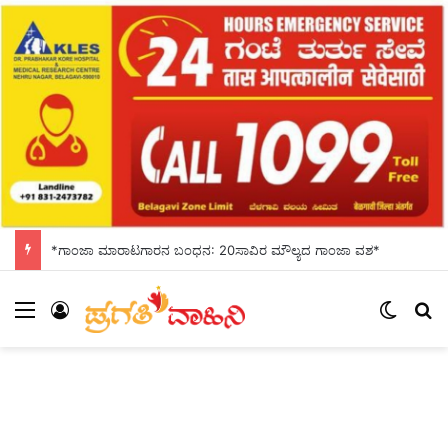
*ಗಾಂಜಾ ಮಾರಾಟಗಾರನ ಬಂಧನ: 20ಸಾವಿರ ಮೌಲ್ಯದ ಗಾಂಜಾ ವಶ*
Menu
Log In
Switch
S