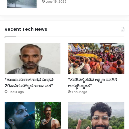
June 19, 2025
Recent Tech News
*ಗಾಂಜಾ ಮಾರಾಟಗಾರನ ಬಂಧನ:
*ತವರಿನಲ್ಲಿ ಸಚಿವ ಲಕ್ಷ್ಮಣ ಸವದಿಗೆ
20ಸಾವಿರ ಮೌಲ್ಯದ ಗಾಂಜಾ ವಶ*
ಅದ್ಧೂರಿ ಸ್ವಾಗತ*
1 hour ago
1 hour ago