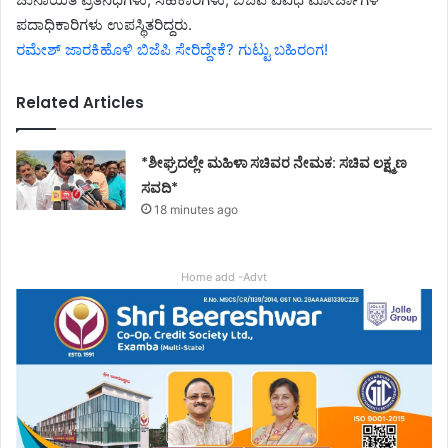
ಪದಾಧಿಕಾರಿಗಳು ಉಪಸ್ಥಿತರಿದ್ದರು.
ರಮೇಶ್ ಜಾರಕಿಹೊಳಿ ಬಿಜೆಪಿ ಸೇರಿದ್ದೇಕೆ? ಗುಟ್ಟು ಬಹಿರಂಗ!
Related Articles
*ಶೀಘ್ರದಲ್ಲೇ ಮಹಿಳಾ ಸಚಿವರ ನೇಮಕ: ಸಚಿವ ಲಕ್ಷ್ಮಣ
ಸವದಿ*
18 minutes ago
Home add -Advt