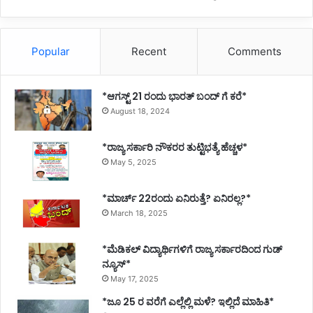
Popular
Recent
Comments
*ಆಗಸ್ಟ್ 21 ರಂದು ಭಾರತ್‌ ಬಂದ್‌ ಗೆ ಕರೆ*
August 18, 2024
*ರಾಜ್ಯ ಸರ್ಕಾರಿ ನೌಕರರ ತುಟ್ಟಿಭತ್ಯೆ ಹೆಚ್ಚಳ*
May 5, 2025
*ಮಾರ್ಚ್ 22ರಂದು ಏನಿರುತ್ತೆ? ಏನಿರಲ್ಲ?*
March 18, 2025
*ಮೆಡಿಕಲ್ ವಿದ್ಯಾರ್ಥಿಗಳಿಗೆ ರಾಜ್ಯ ಸರ್ಕಾರದಿಂದ ಗುಡ್
ನ್ಯೂಸ್*
May 17, 2025
*ಜೂ 25 ರ ವರೆಗೆ ಎಲ್ಲೆಲ್ಲಿ ಮಳೆ? ಇಲ್ಲಿದೆ ಮಾಹಿತಿ*