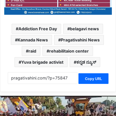
Addiction Free Day
belagavi news
Kannada News
Pragativahini News
raid
rehabilitaion center
Yuva brigade activist
ಕನ್ನಡ ನ್ಯೂಸ್
Copy URL