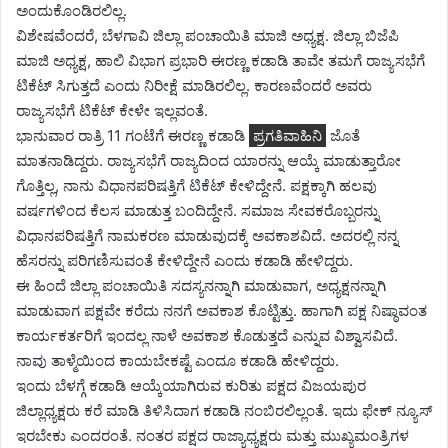
ಅಂದುಕೊಂಡಿರಲಿಲ್ಲ.
ವಿಶೇಷವೆಂದರೆ, ಬೆಳಗಾವಿ ಜಿಲ್ಲಾ ಪಂಚಾಯಿತಿ ಮಾಜಿ ಅಧ್ಯಕ್ಷ. ಜಿಲ್ಲಾ ಬಿಜೆಪಿ
ಮಾಜಿ ಅಧ್ಯಕ್ಷ, ಹಾಲಿ ವಿಭಾಗ ಪ್ರಭಾರಿ ಈರಣ್ಣ ಕಡಾಡಿ ತಾವೇ ತಮಗೆ ರಾಜ್ಯಸಭೆಗೆ
ಟಿಕೆಟ್ ಸಿಗುತ್ತದೆ ಎಂದು ನಿರೀಕ್ಷೆ ಮಾಡಿರಲಿಲ್ಲ. ಕಾರಣವೆಂದರೆ ಅವರು
ರಾಜ್ಯಸಭೆಗೆ ಟಿಕೆಟ್ ಕೇಳೇ ಇಲ್ಲವಂತೆ.
ಭಾನುವಾರ ರಾತ್ರಿ 11 ಗಂಟೆಗೆ ಈರಣ್ಣ ಕಡಾಡಿ
ಪ್ರಗತಿವಾಹಿನಿ
ಜೊತೆ
ಮಾತನಾಡಿದ್ದರು. ರಾಜ್ಯಸಭೆಗೆ ರಾಜ್ಯದಿಂದ ಯಾರನ್ನು ಆಯ್ಕೆ ಮಾಡುತ್ತಾರೋ
ಗೊತ್ತಿಲ್ಲ, ನಾನು ವಿಧಾನಪರಿಷತ್ತಿಗೆ ಟಿಕೆಟ್ ಕೇಳಿದ್ದೇನೆ. ಪಕ್ಷಕ್ಕಾಗಿ ಹಲವು
ವರ್ಷಗಳಿಂದ ಕೆಲಸ ಮಾಡುತ್ತ ಬಂದಿದ್ದೇನೆ. ಸಮಾಜ ಸೇವಕರೊಬ್ಬರನ್ನು
ವಿಧಾನಪರಿಷತ್ತಿಗೆ ನಾಮಕರಣ ಮಾಡುವುದಕ್ಕೆ ಅವಕಾಶವಿದೆ. ಅದರಲ್ಲಿ ನನ್ನ
ಹೆಸರನ್ನು ಪರಿಗಣಿಸುವಂತೆ ಕೇಳಿದ್ದೇನೆ ಎಂದು ಕಡಾಡಿ ಹೇಳಿದ್ದರು.
ಈ ಹಿಂದೆ ಜಿಲ್ಲಾ ಪಂಚಾಯಿತಿ ಸದಸ್ಯನನ್ನಾಗಿ ಮಾಡುವಾಗ, ಅಧ್ಯಕ್ಷನನ್ನಾಗಿ
ಮಾಡುವಾಗ ಪಕ್ಷವೇ ಕರೆದು ನನಗೆ ಅವಕಾಶ ಕೊಟ್ಟಿತ್ತು. ಹಾಗಾಗಿ ಪಕ್ಷ ನಿಷ್ಠಾವಂತ
ಕಾರ್ಯಕರ್ತರಿಗೆ ಇಂದಲ್ಲ ನಾಳೆ ಅವಕಾಶ ಕೊಡುತ್ತದೆ ಎನ್ನುವ ವಿಶ್ವಾಸವಿದೆ.
ನಾವು ತಾಳ್ಮೆಯಿಂದ ಕಾಯಬೇಕಷ್ಟೆ ಎಂದೂ ಕಡಾಡಿ ಹೇಳಿದ್ದರು.
ಇಂದು ಬೆಳಗ್ಗೆ ಕಡಾಡಿ ಆಯ್ಕೆಯಾಗಿರುವ ಕುರಿತು ಪಕ್ಷದ ವಿಜಯಪುರ
ಜಿಲ್ಲಾಧ್ಯಕ್ಷರು ಕರೆ ಮಾಡಿ ತಿಳಿಸಿದಾಗ ಕಡಾಡಿ ನಂಬಿರಲಿಲ್ಲಂತೆ. ಇದು ಫೇಕ್ ನ್ಯೂಸ್
ಇರಬೇಕು ಎಂದರಂತೆ. ನಂತರ ಪಕ್ಷದ ರಾಜ್ಯಾಧ್ಯಕ್ಷರು ಮತ್ತು ಮುಖ್ಯಮಂತ್ರಿಗಳ