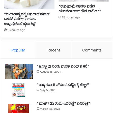
e
*ರಾಜೀನಾಮೆ ವಾಪಸ್ ಪಡೆದ
n
ಯಶವಂತರಾಯಗೌಡ ಪಾಟೀಲ್*
*ಮಹಾರಾಷ್ಟ್ರದಲ್ಲಿ ಅನಲಾಗ್ ಪನೀರ್
c
18 hours ago
ಬಳಕೆಗೆ ನಿಷೇಧ: ನಿಯಮ
e
ಉಲ್ಲಂಘಿಸಿದರೆ ಜೈಲು ಶಿಕ್ಷೆ*
s
f
16 hours ago
r
o
m
Popular
Recent
Comments
t
h
i
*ಆಗಸ್ಟ್ 21 ರಂದು ಭಾರತ್‌ ಬಂದ್‌ ಗೆ ಕರೆ*
s
August 18, 2024
W
e
e
*ರಾಜ್ಯ ಸರ್ಕಾರಿ ನೌಕರರ ತುಟ್ಟಿಭತ್ಯೆ ಹೆಚ್ಚಳ*
k
May 5, 2025
*ಮಾರ್ಚ್ 22ರಂದು ಏನಿರುತ್ತೆ? ಏನಿರಲ್ಲ?*
March 18, 2025