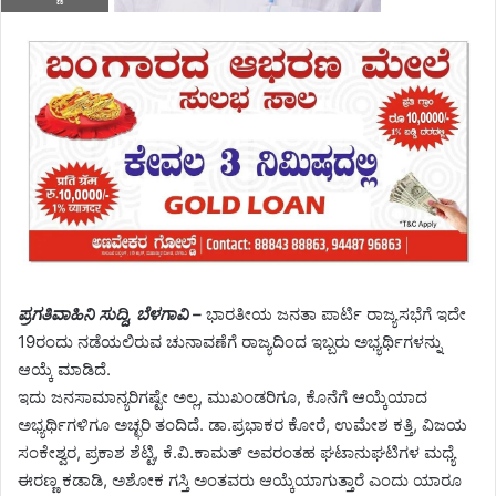
ಪ್ರಗತಿವಾಹಿನಿ ಸುದ್ದಿ, ಬೆಳಗಾವಿ –
ಭಾರತೀಯ ಜನತಾ ಪಾರ್ಟಿ ರಾಜ್ಯಸಭೆಗೆ ಇದೇ
19ರಂದು ನಡೆಯಲಿರುವ ಚುನಾವಣೆಗೆ ರಾಜ್ಯದಿಂದ ಇಬ್ಬರು ಅಭ್ಯರ್ಥಿಗಳನ್ನು
ಆಯ್ಕೆ ಮಾಡಿದೆ.
ಇದು ಜನಸಾಮಾನ್ಯರಿಗಷ್ಟೇ ಅಲ್ಲ, ಮುಖಂಡರಿಗೂ, ಕೊನೆಗೆ ಆಯ್ಕೆಯಾದ
ಅಭ್ಯರ್ಥಿಗಳಿಗೂ ಅಚ್ಛರಿ ತಂದಿದೆ. ಡಾ.ಪ್ರಭಾಕರ ಕೋರೆ, ಉಮೇಶ ಕತ್ತಿ, ವಿಜಯ
ಸಂಕೇಶ್ವರ, ಪ್ರಕಾಶ ಶೆಟ್ಟಿ, ಕೆ.ವಿ.ಕಾಮತ್ ಅವರಂತಹ ಘಟಾನುಘಟಿಗಳ ಮಧ್ಯೆ
ಈರಣ್ಣ ಕಡಾಡಿ, ಅಶೋಕ ಗಸ್ತಿ ಅಂತವರು ಆಯ್ಕೆಯಾಗುತ್ತಾರೆ ಎಂದು ಯಾರೂ