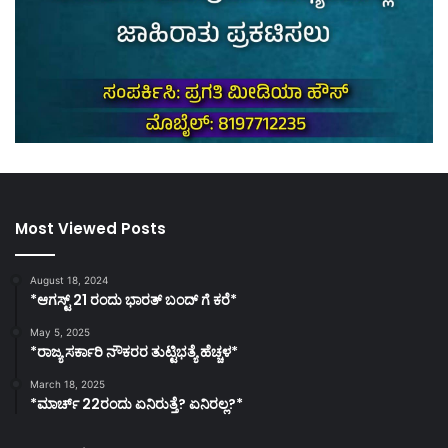
Most Viewed Posts
August 18, 2024
*ಆಗಸ್ಟ್ 21 ರಂದು ಭಾರತ್‌ ಬಂದ್‌ ಗೆ ಕರೆ*
May 5, 2025
*ರಾಜ್ಯ ಸರ್ಕಾರಿ ನೌಕರರ ತುಟ್ಟಿಭತ್ಯೆ ಹೆಚ್ಚಳ*
March 18, 2025
*ಮಾರ್ಚ್ 22ರಂದು ಏನಿರುತ್ತೆ? ಏನಿರಲ್ಲ?*