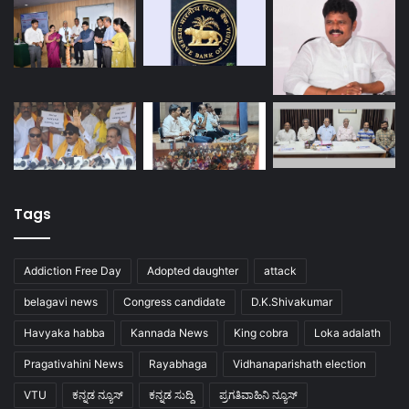
Tags
Addiction Free Day
Adopted daughter
attack
belagavi news
Congress candidate
D.K.Shivakumar
Havyaka habba
Kannada News
King cobra
Loka adalath
Pragativahini News
Rayabhaga
Vidhanaparishath election
VTU
ಕನ್ನಡ ನ್ಯೂಸ್
ಕನ್ನಡ ಸುದ್ದಿ
ಪ್ರಗತಿವಾಹಿನಿ ನ್ಯೂಸ್