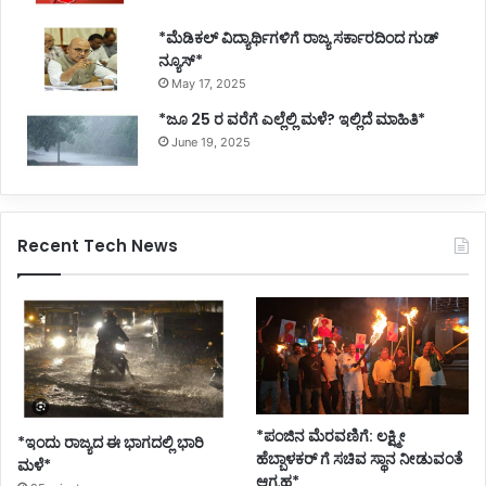
*ಮೆಡಿಕಲ್ ವಿದ್ಯಾರ್ಥಿಗಳಿಗೆ ರಾಜ್ಯ ಸರ್ಕಾರದಿಂದ ಗುಡ್
ನ್ಯೂಸ್*
May 17, 2025
*ಜೂ 25 ರ ವರೆಗೆ ಎಲ್ಲೆಲ್ಲಿ ಮಳೆ? ಇಲ್ಲಿದೆ ಮಾಹಿತಿ*
June 19, 2025
Recent Tech News
*ಪಂಜಿನ ಮೆರವಣಿಗೆ: ಲಕ್ಷ್ಮೀ
*ಇಂದು ರಾಜ್ಯದ ಈ ಭಾಗದಲ್ಲಿ ಭಾರಿ
ಹೆಬ್ಬಾಳಕರ್ ಗೆ ಸಚಿವ ಸ್ಥಾನ ನೀಡುವಂತೆ
ಮಳೆ*
ಆಗ್ರಹ*