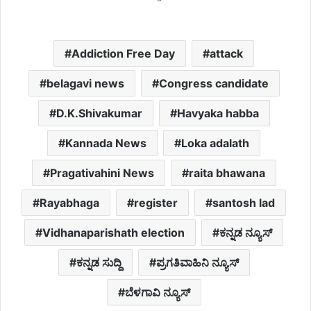
Addiction Free Day
attack
belagavi news
Congress candidate
D.K.Shivakumar
Havyaka habba
Kannada News
Loka adalath
Pragativahini News
raita bhawana
Rayabhaga
register
santosh lad
Vidhanaparishath election
ಕನ್ನಡ ನ್ಯೂಸ್
ಕನ್ನಡ ಸುದ್ದಿ
ಪ್ರಗತಿವಾಹಿನಿ ನ್ಯೂಸ್
ಬೆಳಗಾವಿ ನ್ಯೂಸ್