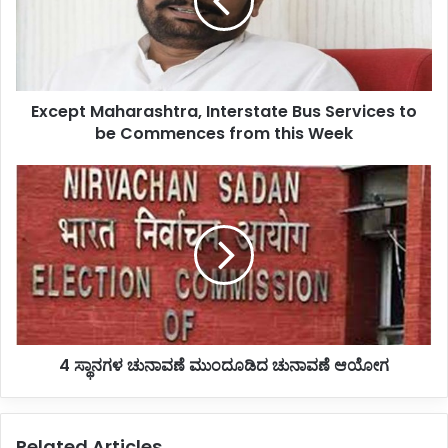
p
t
M
a
h
Except Maharashtra, Interstate Bus Services to
a
be Commences from this Week
r
a
s
4
h
ಸ್
t
ಥಾ
r
ನ
a
ಗ
,
ಳ
I
ಚು
n
ನಾ
t
ವ
e
4 ಸ್ಥಾನಗಳ ಚುನಾವಣೆ ಮುಂದೂಡಿದ ಚುನಾವಣೆ ಆಯೋಗ
ಣೆ
r
ಮುಂ
s
ದೂ
t
ಡಿ
Related Articles
a