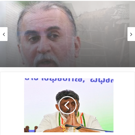
National
3 hours ago
*ಪತ್ರಕರ್ತೆ ಮೇಲೆ ಲೈಂಗಿಕ ದೌರ್ಜನ್ಯ ಪ್ರಕರಣ: ತರುಣ್ ತೇಜ್
ಪಾಲ್ ದೋಷಿ*
*
ಡಿ.ಕೆ.ಶಿವಕುಮಾರ್
ರಾಜಿನಾಮೆ
*