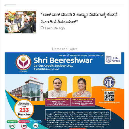
*ಲಾಲ್ ಬಾಗ್ ಮಾದರಿ 3 ಉದ್ಯಾನ ನಿರ್ಮಾಣಕ್ಕೆ ಚಿಂತನೆ:
ಸಿಎಂ ಡಿ.ಕೆ.ಶಿವಕುಮಾರ್*
1 minute ago
Home add -Advt