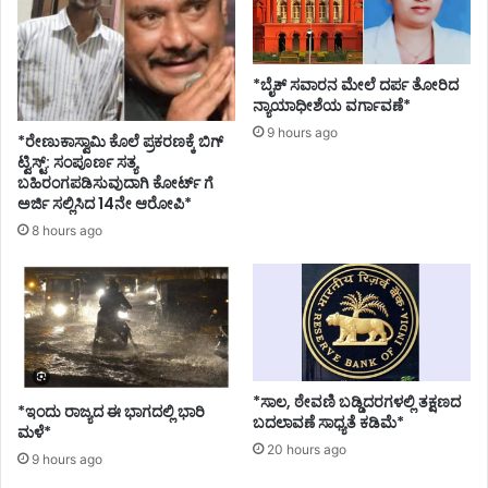
*ಬೈಕ್ ಸವಾರನ ಮೇಲೆ ದರ್ಪ ತೋರಿದ
ನ್ಯಾಯಾಧೀಶೆಯ ವರ್ಗಾವಣೆ*
9 hours ago
*ರೇಣುಕಾಸ್ವಾಮಿ ಕೊಲೆ ಪ್ರಕರಣಕ್ಕೆ ಬಿಗ್
ಟ್ವಿಸ್ಟ್: ಸಂಪೂರ್ಣ ಸತ್ಯ
ಬಹಿರಂಗಪಡಿಸುವುದಾಗಿ ಕೋರ್ಟ್ ಗೆ
ಅರ್ಜಿ ಸಲ್ಲಿಸಿದ 14ನೇ ಆರೋಪಿ*
8 hours ago
*ಸಾಲ, ಠೇವಣಿ ಬಡ್ಡಿದರಗಳಲ್ಲಿ ತಕ್ಷಣದ
*ಇಂದು ರಾಜ್ಯದ ಈ ಭಾಗದಲ್ಲಿ ಭಾರಿ
ಬದಲಾವಣೆ ಸಾಧ್ಯತೆ ಕಡಿಮೆ*
ಮಳೆ*
20 hours ago
9 hours ago