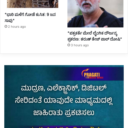
*ಭಾರಿ ಮಳೆಗೆ ಗೋಡೆ ಕುಸಿತ: 9 ಜನ
ಸಾವು*
2 hours ago
*ಪತ್ರಕರ್ತೆ ಮೇಲೆ ಲೈಂಗಿಕ ದೌರ್ಜನ್ಯ
ಪ್ರಕರಣ: ತರುಣ್ ತೇಜ್ ಪಾಲ್ ದೋಷಿ*
3 hours ago