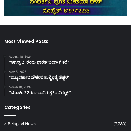
Most Viewed Posts
August 18, 2024
*ಆಗಸ್ಟ್ 21 ರಂದು ಭಾರತ್‌ ಬಂದ್‌ ಗೆ ಕರೆ*
May 5, 2025
*ರಾಜ್ಯ ಸರ್ಕಾರಿ ನೌಕರರ ತುಟ್ಟಿಭತ್ಯೆ ಹೆಚ್ಚಳ*
March 18, 2025
*ಮಾರ್ಚ್ 22ರಂದು ಏನಿರುತ್ತೆ? ಏನಿರಲ್ಲ?*
Categories
Belagavi News
(7,780)