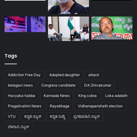
Tags
Addiction Free Day
Adopted daughter
attack
belagavi news
Congress candidate
D.K.Shivakumar
Havyaka habba
Kannada News
King cobra
Loka adalath
Pragativahini News
Rayabhaga
Vidhanaparishath election
VTU
ಕನ್ನಡ ನ್ಯೂಸ್
ಕನ್ನಡ ಸುದ್ದಿ
ಪ್ರಗತಿವಾಹಿನಿ ನ್ಯೂಸ್
ಬೆಳಗಾವಿ ನ್ಯೂಸ್