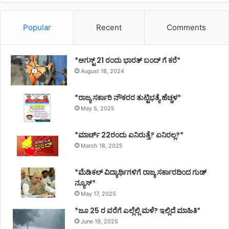
Popular
Recent
Comments
*ಆಗಸ್ಟ್ 21 ರಂದು ಭಾರತ್‌ ಬಂದ್‌ ಗೆ ಕರೆ*
August 18, 2024
*ರಾಜ್ಯ ಸರ್ಕಾರಿ ನೌಕರರ ತುಟ್ಟಿಭತ್ಯೆ ಹೆಚ್ಚಳ*
May 5, 2025
*ಮಾರ್ಚ್ 22ರಂದು ಏನಿರುತ್ತೆ? ಏನಿರಲ್ಲ?*
March 18, 2025
*ಮೆಡಿಕಲ್ ವಿದ್ಯಾರ್ಥಿಗಳಿಗೆ ರಾಜ್ಯ ಸರ್ಕಾರದಿಂದ ಗುಡ್
ನ್ಯೂಸ್*
May 17, 2025
*ಜೂ 25 ರ ವರೆಗೆ ಎಲ್ಲೆಲ್ಲಿ ಮಳೆ? ಇಲ್ಲಿದೆ ಮಾಹಿತಿ*
June 19, 2025