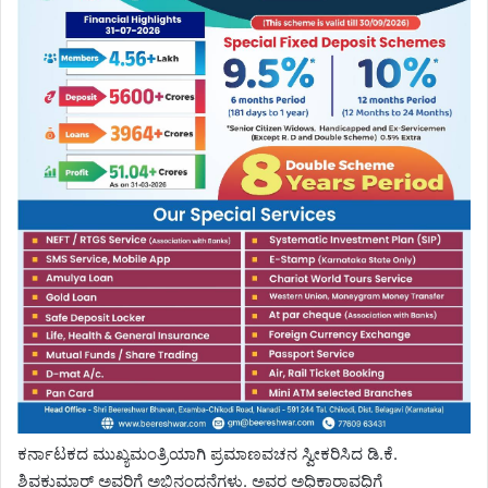
ಕರ್ನಾಟಕದ ಮುಖ್ಯಮಂತ್ರಿಯಾಗಿ ಪ್ರಮಾಣವಚನ ಸ್ವೀಕರಿಸಿದ ಡಿ.ಕೆ.
ಶಿವಕುಮಾರ್ ಅವರಿಗೆ ಅಭಿನಂದನೆಗಳು. ಅವರ ಅಧಿಕಾರಾವಧಿಗೆ