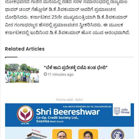
ಲೋಕಭವನದ ಗಾಜಿನ ಮನೆಯಲ್ಲಿ ನಡೆದ ಸರಳ ಸಮಾರಂಭದಲ್ಲಿ ರಾಜ್ಯಪಾಲ
ಥಾವರ್ ಚಂದ್ ಗೆಹ್ಲೋಟ್ ಡಿ.ಕೆ.ಶಿವಕುಮಾರ್ ಅವರಿಗೆ ಪ್ರಮಾಣಚನ
ಬೋಧಿಸಿದರು. ಕರ್ನಾಟಕದ 25ನೇ ಮುಖ್ಯಮಂತ್ರಿಯಾಗಿ ಡಿ.ಕೆ.ಶಿವಕುಮಾರ್
ವೀರ ಗಂಗಾಧರಜ್ಜನ ಹೆಸರಲ್ಲಿ ಪ್ರಮಾಣವಚನ ಸ್ವೀಕರಿಸಿದರು. ಈ ಮೂಲಕ
ಕರ್ನಾಟಕದಲ್ಲಿ ಇಂದಿನಿಂದ ಡಿ.ಕೆ.ಶಿವಕುಮಾರ್ ಹೊಸ ಯುವ ಆರಂಭವಾಗಿದೆ.
Related Articles
*ಬೆಳೆ ಹಾನಿ ಪ್ರದೇಶಕ್ಕೆ ಬಿಜೆಪಿ ತಂಡ ಭೇಟಿ*
11 minutes ago
Home add -Advt