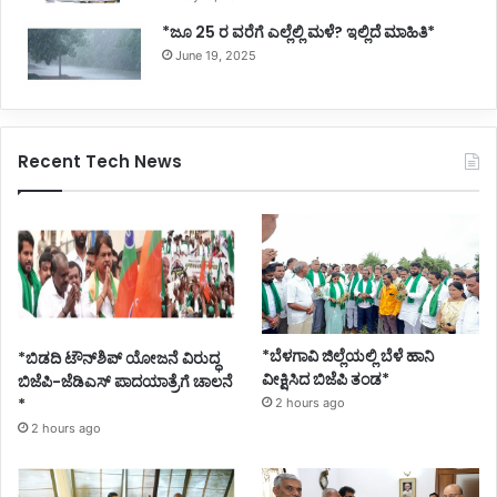
*ಜೂ 25 ರ ವರೆಗೆ ಎಲ್ಲೆಲ್ಲಿ ಮಳೆ? ಇಲ್ಲಿದೆ ಮಾಹಿತಿ*
June 19, 2025
Recent Tech News
*ಬೆಳಗಾವಿ ಜಿಲ್ಲೆಯಲ್ಲಿ ಬೆಳೆ ಹಾನಿ
*ಬಿಡದಿ ಟೌನ್‌ಶಿಪ್ ಯೋಜನೆ ವಿರುದ್ಧ
ವೀಕ್ಷಿಸಿದ ಬಿಜೆಪಿ ತಂಡ*
ಬಿಜೆಪಿ-ಜೆಡಿಎಸ್ ಪಾದಯಾತ್ರೆಗೆ ಚಾಲನೆ
*
2 hours ago
2 hours ago