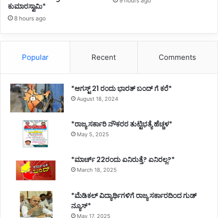
9 hours ago
ಕುಮಾರಸ್ವಾಮಿ*
8 hours ago
Popular
Recent
Comments
*ಆಗಸ್ಟ್ 21 ರಂದು ಭಾರತ್‌ ಬಂದ್‌ ಗೆ ಕರೆ*
August 18, 2024
*ರಾಜ್ಯ ಸರ್ಕಾರಿ ನೌಕರರ ತುಟ್ಟಿಭತ್ಯೆ ಹೆಚ್ಚಳ*
May 5, 2025
*ಮಾರ್ಚ್ 22ರಂದು ಏನಿರುತ್ತೆ? ಏನಿರಲ್ಲ?*
March 18, 2025
*ಮೆಡಿಕಲ್ ವಿದ್ಯಾರ್ಥಿಗಳಿಗೆ ರಾಜ್ಯ ಸರ್ಕಾರದಿಂದ ಗುಡ್
ನ್ಯೂಸ್*
May 17, 2025