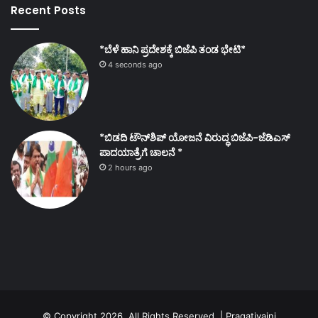
Recent Posts
*ಬೆಳೆ ಹಾನಿ ಪ್ರದೇಶಕ್ಕೆ ಬಿಜೆಪಿ ತಂಡ ಭೇಟಿ*
4 seconds ago
*ಬಿಡದಿ ಟೌನ್‌ಶಿಪ್ ಯೋಜನೆ ವಿರುದ್ಧ ಬಿಜೆಪಿ-ಜೆಡಿಎಸ್
ಪಾದಯಾತ್ರೆಗೆ ಚಾಲನೆ *
2 hours ago
© Copyright 2026, All Rights Reserved | Pragativaini