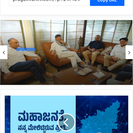
Politics
3 hours ago
*ದಿನೇಶ್ ಗುಂಡೂರಾವ್ ನಿವಾಸಕ್ಕೆ ಭೇಟಿ ನೀಡಿದ ಸಿಎಂ
ಡಿ.ಕೆ.ಶಿವಕುಮಾರ್*
*ಸಿದ್ಧಾಂತ
ನಿಷ್ಠರಿಗೆ
ಹಾದಿ
ಕಠಿಣ:
ನೋವು
ಹೊರಹಾಕಿದ