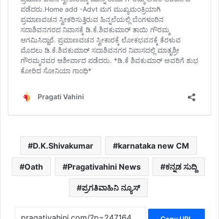
D.K.Shivakumar
karnataka new CM
Oath
Pragativahini News
ಕನ್ನಡ ಸುದ್ದಿ
ಪ್ರಗತಿವಾಹಿನಿ ನ್ಯೂಸ್
Copy URL