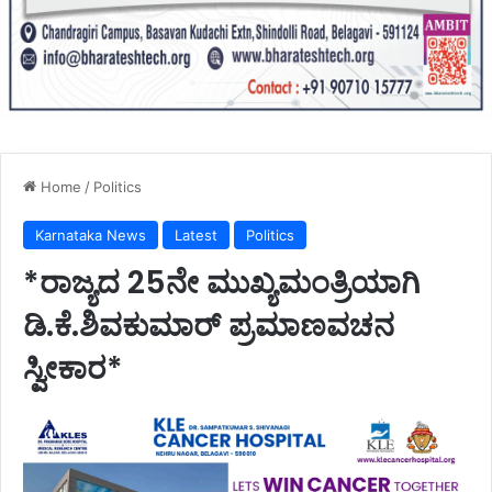
Home
/
Politics
Karnataka News
Latest
Politics
*ರಾಜ್ಯದ 25ನೇ ಮುಖ್ಯಮಂತ್ರಿಯಾಗಿ
ಡಿ.ಕೆ.ಶಿವಕುಮಾರ್ ಪ್ರಮಾಣವಚನ
ಸ್ವೀಕಾರ*