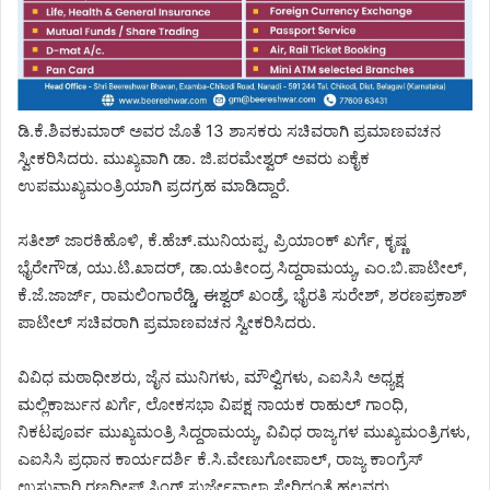
ಡಿ.ಕೆ.ಶಿವಕುಮಾರ್ ಅವರ ಜೊತೆ 13 ಶಾಸಕರು ಸಚಿವರಾಗಿ ಪ್ರಮಾಣವಚನ
ಸ್ವೀಕರಿಸಿದರು. ಮುಖ್ಯವಾಗಿ ಡಾ. ಜಿ.ಪರಮೇಶ್ವರ್ ಅವರು ಏಕೈಕ
ಉಪಮುಖ್ಯಮಂತ್ರಿಯಾಗಿ ಪ್ರದಗ್ರಹ ಮಾಡಿದ್ದಾರೆ.
ಸತೀಶ್​​ ಜಾರಕಿಹೊಳಿ, ಕೆ.ಹೆಚ್.ಮುನಿಯಪ್ಪ, ಪ್ರಿಯಾಂಕ್​​ ಖರ್ಗೆ, ಕೃಷ್ಣ
ಭೈರೇಗೌಡ, ಯು.ಟಿ.ಖಾದರ್​, ಡಾ.ಯತೀಂದ್ರ ಸಿದ್ದರಾಮಯ್ಯ, ಎಂ.ಬಿ.ಪಾಟೀಲ್,
ಕೆ.ಜೆ.ಜಾರ್ಜ್, ರಾಮಲಿಂಗಾರೆಡ್ಡಿ, ಈಶ್ವರ್ ಖಂಡ್ರೆ, ಭೈರತಿ ಸುರೇಶ್​, ಶರಣಪ್ರಕಾಶ್
ಪಾಟೀಲ್ ಸಚಿವರಾಗಿ ಪ್ರಮಾಣವಚನ ಸ್ವೀಕರಿಸಿದರು.
ವಿವಿಧ ಮಠಾಧೀಶರು, ಜೈನ ಮುನಿಗಳು, ಮೌಲ್ವಿಗಳು, ಎಐಸಿಸಿ ಅಧ್ಯಕ್ಷ
ಮಲ್ಲಿಕಾರ್ಜುನ ಖರ್ಗೆ, ಲೋಕಸಭಾ ವಿಪಕ್ಷ ನಾಯಕ ರಾಹುಲ್ ಗಾಂಧಿ,
ನಿಕಟಪೂರ್ವ ಮುಖ್ಯಮಂತ್ರಿ ಸಿದ್ದರಾಮಯ್ಯ, ವಿವಿಧ ರಾಜ್ಯಗಳ ಮುಖ್ಯಮಂತ್ರಿಗಳು,
ಎಐಸಿಸಿ ಪ್ರಧಾನ ಕಾರ್ಯದರ್ಶಿ ಕೆ.ಸಿ.ವೇಣುಗೋಪಾಲ್, ರಾಜ್ಯ ಕಾಂಗ್ರೆಸ್
ಉಸ್ತುವಾರಿ ರಣದೀಪ್ ಸಿಂಗ್ ಸುರ್ಜೇವಾಲಾ ಸೇರಿದಂತೆ ಹಲವರು