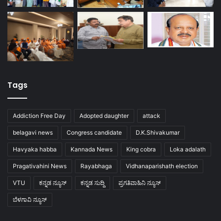
Tags
Addiction Free Day
Adopted daughter
attack
belagavi news
Congress candidate
D.K.Shivakumar
Havyaka habba
Kannada News
King cobra
Loka adalath
Pragativahini News
Rayabhaga
Vidhanaparishath election
VTU
ಕನ್ನಡ ನ್ಯೂಸ್
ಕನ್ನಡ ಸುದ್ದಿ
ಪ್ರಗತಿವಾಹಿನಿ ನ್ಯೂಸ್
ಬೆಳಗಾವಿ ನ್ಯೂಸ್