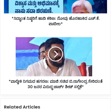
ಎಚ್.ಕೆ.
ಪಾಟೀಲ*
*ಸಿದ್ಧಾಂತ ನಿಷ್ಠರಿಗೆ ಹಾದಿ ಕಠಿಣ: ನೋವು ಹೊರಹಾಕಿದ ಎಚ್.ಕೆ.
ಪಾಟೀಲ*
*ವಾಲ್ಮೀಕಿ
ನಿಗಮದ
ಹಗರಣ:
ಮಾಜಿ
ಸಚಿವ
ಬಿ.ನಾಗೇಂದ್ರ
ಸೇರಿದಂತೆ
30
ಜನರ
*ವಾಲ್ಮೀಕಿ ನಿಗಮದ ಹಗರಣ: ಮಾಜಿ ಸಚಿವ ಬಿ.ನಾಗೇಂದ್ರ ಸೇರಿದಂತೆ
ವಿರುದ್ಧ
ಚಾರ್ಜ್
30 ಜನರ ವಿರುದ್ಧ ಚಾರ್ಜ್ ಶೀಟ್ ಸಲ್ಲಿಕೆ*
ಶೀಟ್
ಸಲ್ಲಿಕೆ*
Related Articles