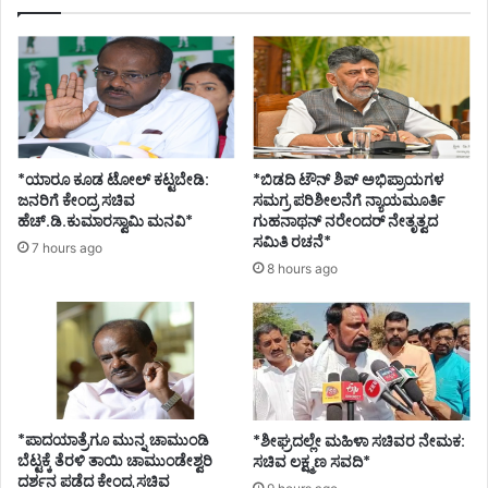
*ಯಾರೂ ಕೂಡ ಟೋಲ್ ಕಟ್ಟಬೇಡಿ:
*ಬಿಡದಿ ಟೌನ್ ಶಿಪ್ ಅಭಿಪ್ರಾಯಗಳ
ಜನರಿಗೆ ಕೇಂದ್ರ ಸಚಿವ
ಸಮಗ್ರ ಪರಿಶೀಲನೆಗೆ ನ್ಯಾಯಮೂರ್ತಿ
ಹೆಚ್.ಡಿ.ಕುಮಾರಸ್ವಾಮಿ ಮನವಿ*
ಗುಹನಾಥನ್ ನರೇಂದರ್ ನೇತೃತ್ವದ
ಸಮಿತಿ ರಚನೆ*
7 hours ago
8 hours ago
*ಪಾದಯಾತ್ರೆಗೂ ಮುನ್ನ ಚಾಮುಂಡಿ
*ಶೀಘ್ರದಲ್ಲೇ ಮಹಿಳಾ ಸಚಿವರ ನೇಮಕ:
ಬೆಟ್ಟಕ್ಕೆ ತೆರಳಿ ತಾಯಿ ಚಾಮುಂಡೇಶ್ವರಿ
ಸಚಿವ ಲಕ್ಷ್ಮಣ ಸವದಿ*
ದರ್ಶನ ಪಡೆದ ಕೇಂದ್ರ ಸಚಿವ