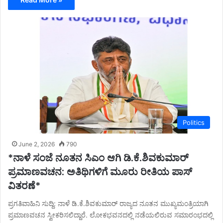
Politics
June 2, 2026
790
*ನಾಳೆ ಸಂಜೆ ನೂತನ ಸಿಎಂ ಆಗಿ ಡಿ.ಕೆ.ಶಿವಕುಮಾರ್
ಪ್ರಮಾಣವಚನ: ಅತಿಥಿಗಳಿಗೆ ಮೂರು ರೀತಿಯ ಪಾಸ್
ವಿತರಣೆ*
ಪ್ರಗತಿವಾಹಿನಿ ಸುದ್ದಿ: ನಾಳೆ ಡಿ.ಕೆ.ಶಿವಕುಮಾರ್ ರಾಜ್ಯದ ನೂತನ ಮುಖ್ಯಮಂತ್ರಿಯಾಗಿ
ಪ್ರಮಾಣವಚನ ಸ್ವೀಕರಿಸಲಿದ್ದಾರೆ. ಲೋಕಭವನದಲ್ಲಿ ನಡೆಯಲಿರುವ ಸಮಾರಂಭದಲ್ಲಿ