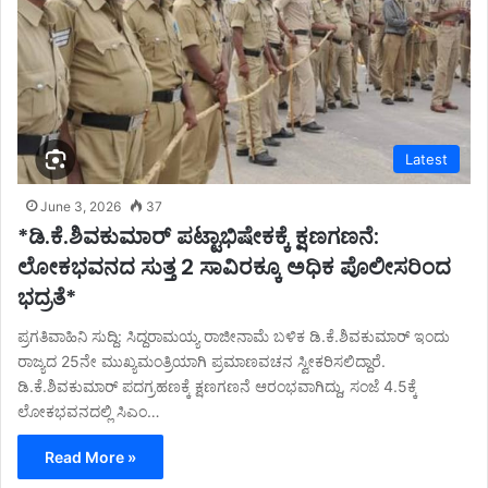
Latest
June 3, 2026
37
*ಡಿ.ಕೆ.ಶಿವಕುಮಾರ್ ಪಟ್ಟಾಭಿಷೇಕಕ್ಕೆ ಕ್ಷಣಗಣನೆ:
ಲೋಕಭವನದ ಸುತ್ತ 2 ಸಾವಿರಕ್ಕೂ ಅಧಿಕ ಪೊಲೀಸರಿಂದ
ಭದ್ರತೆ*
ಪ್ರಗತಿವಾಹಿನಿ ಸುದ್ದಿ: ಸಿದ್ದರಾಮಯ್ಯ ರಾಜೀನಾಮೆ ಬಳಿಕ ಡಿ.ಕೆ.ಶಿವಕುಮಾರ್ ಇಂದು
ರಾಜ್ಯದ 25ನೇ ಮುಖ್ಯಮಂತ್ರಿಯಾಗಿ ಪ್ರಮಾಣವಚನ ಸ್ವೀಕರಿಸಲಿದ್ದಾರೆ.
ಡಿ.ಕೆ.ಶಿವಕುಮಾರ್ ಪದಗ್ರಹಣಕ್ಕೆ ಕ್ಷಣಗಣನೆ ಆರಂಭವಾಗಿದ್ದು, ಸಂಜೆ 4.5ಕ್ಕೆ
ಲೋಕಭವನದಲ್ಲಿ ಸಿಎಂ…
Read More »