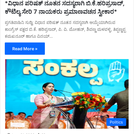
*ವಿಧಾನ ಪರಿಷತ್ ನೂತನ ಸದಸ್ಯರಾಗಿ ಬಿ.ಕೆ.ಹರಿಪ್ರಸಾದ್,
ಕೌಟಿಲ್ಯ ಸೇರಿ 7 ನಾಯಕರು ಪ್ರಮಾಣವಚನ ಸ್ವೀಕಾರ*
ಪ್ರಗತಿವಾಹಿನಿ ಸುದ್ದಿ: ವಿಧಾನ ಪರಿಷತ್ ನೂತನ ಸದಸ್ಯರಾಗಿ ಆಯ್ಕೆಯಾಗಿರುವ
ಕಾಂಗ್ರೆಸ್ ಪಕ್ಷದ ಬಿ.ಕೆ. ಹರಿಪ್ರಸಾದ್, ಪಿ. ವಿ. ಮೋಹನ್, ಶಿವಣ್ಣ ಮಳವಳ್ಳಿ, ತಿಪ್ಪಣ್ಣಪ್ಪ
ಕಮಖನೂರ್ ಹಾಗೂ ವಿನಯ್…
Read More »
Politics