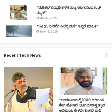
*ಮೆಡಿಕಲ್ ವಿದ್ಯಾರ್ಥಿಗಳಿಗೆ ರಾಜ್ಯ ಸರ್ಕಾರದಿಂದ ಗುಡ್
ನ್ಯೂಸ್*
May 17, 2025
*ಜೂ 25 ರ ವರೆಗೆ ಎಲ್ಲೆಲ್ಲಿ ಮಳೆ? ಇಲ್ಲಿದೆ ಮಾಹಿತಿ*
June 19, 2025
Recent Tech News
*ಅಂತರ್ಜಲಮಟ್ಟ 1000 ಅಡಿಗಿಂತ
ಕೆಳಗೆ ಹೋಗಿದೆ; ಭೂಗರ್ಭಶಾಸ್ತ್ರ ತಜ್ಞರ
ಅಭಿಪ್ರಾಯ ಕೇಳದೇ ಕೊಳವೆ ಬಾವಿ