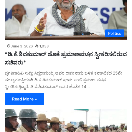
Politics
June 3, 2026
1,038
*ಡಿ.ಕೆ.ಶಿವಕುಮಾರ್ ಜೊತೆ ಪ್ರಮಾಣವಚನ ಸ್ವೀಕರಿಸಲಿರುವ
ಸಚಿವರು*
ಪ್ರಗತಿವಾಹಿನಿ ಸುದ್ದಿ: ಸಿದ್ದರಾಮಯ್ಯ ಅವರ ರಾಜೀನಾಮೆ ಬಳಿಕ ಕರ್ನಾಟಕದ 25ನೇ
ಮುಖ್ಯಮಂತ್ರಿಯಾಗಿ ಡಿ.ಕೆ ಶಿವಕುಮಾರ್ ಇಂದು ಸಂಜೆ ಪ್ರಮಾಣ ವಚನ
ಸ್ವೀಕರಿಸುತ್ತಿದ್ದಾರೆ. ಡಿ.ಕೆ.ಶಿವಕುಮಾರ್ ಅವರ ಜೊತೆಗೆ 14…
Read More »