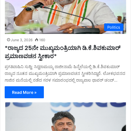
Politics
June 3, 2026
160
*ರಾಜ್ಯದ 25ನೇ ಮುಖ್ಯಮಂತ್ರಿಯಾಗಿ ಡಿ.ಕೆ.ಶಿವಕುಮಾರ್
ಪ್ರಮಾಣವಚನ ಸ್ವೀಕಾರ*
ಪ್ರಗತಿವಾಹಿನಿ ಸುದ್ದಿ: ಸಿದ್ದರಾಮಯ್ಯ ರಾಜೀನಾಮೆ ಹಿನ್ನೆಲೆಯಲ್ಲಿ ಡಿ.ಕೆ.ಶಿವಕುಮಾರ್
ರಾಜ್ಯದ ನೂತನ ಮುಖ್ಯಮಂತ್ರಿಯಾಗಿ ಪ್ರಮಾಣವಚನ ಸ್ವೀಕರಿಸಿದ್ದಾರೆ. ಲೋಕಭವನದ
ಗಾಜಿನ ಮನೆಯಲ್ಲಿ ನಡೆದ ಸರಳ ಸಮಾರಂಭದಲ್ಲಿ ರಾಜ್ಯಪಾಲ ಥಾವರ್ ಚಂದ್…
Read More »