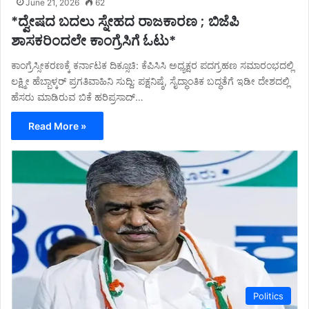
June 21, 2026
62
*ದ್ವೇಷದ ಬದಲು ಸ್ನೇಹದ ರಾಜಕಾರಣ ; ಬಿಜೆಪಿ
ಶಾಸಕರಿಂದಲೇ ಕಾಂಗ್ರೆಸಿಗೆ ಓಟು*
ಕಾಂಗ್ರೆಸ್ಸೀಕರಣಕ್ಕೆ ಕರ್ನಾಟಕ ದಿಕ್ಸೂಚಿ: ಕೆಪಿಸಿಸಿ ಅಧ್ಯಕ್ಷರ ಪದಗ್ರಹಣ ಸಮಾರಂಭದಲ್ಲಿ
ಲಕ್ಷ್ಮೀ ಹೆಬ್ಬಾಳ್ಕರ್ ಪ್ರಗತಿವಾಹಿನಿ ಸುದ್ದಿ: ಪಕ್ಷನಿಷ್ಠೆ, ಸೈದ್ಧಾಂತಿಕ ಬದ್ಧತೆಗೆ ಇಡೀ ದೇಶದಲ್ಲಿ
ಹೆಸರು ಮಾಡಿರುವ ಬಿಕೆ ಹರಿಪ್ರಸಾದ್…
Read More »
Politics