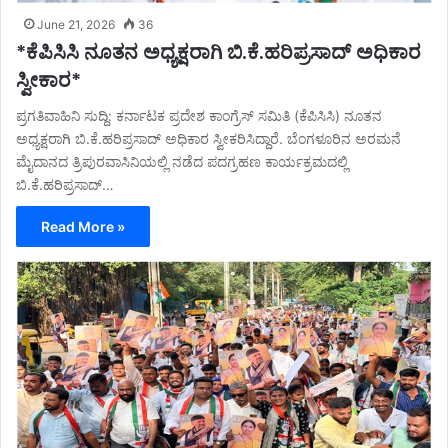
June 21, 2026
36
*ಕೆಪಿಸಿಸಿ ನೂತನ ಅಧ್ಯಕ್ಷರಾಗಿ ಬಿ.ಕೆ.ಹರಿಪ್ರಸಾದ್ ಅಧಿಕಾರ
ಸ್ವೀಕಾರ*
ಪ್ರಗತಿವಾಹಿನಿ ಸುದ್ದಿ: ಕರ್ನಾಟಕ ಪ್ರದೇಶ ಕಾಂಗ್ರೆಸ್ ಸಮಿತಿ (ಕೆಪಿಸಿಸಿ) ನೂತನ
ಅಧ್ಯಕ್ಷರಾಗಿ ಬಿ.ಕೆ.ಹರಿಪ್ರಸಾದ್ ಅಧಿಕಾರ ಸ್ವೀಕರಿಸಿದ್ದಾರೆ. ಬೆಂಗಳೂರಿನ ಅರಮನೆ
ಮೈದಾನದ ತ್ರಿಪುರವಾಸಿನಿಯಲ್ಲಿ ನಡೆದ ಪದಗ್ರಹಣ ಕಾರ್ಯಕ್ರಮದಲ್ಲಿ
ಬಿ.ಕೆ.ಹರಿಪ್ರಸಾದ್…
Read More »