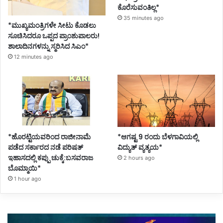
ಕೊರೆಸುವಂತಿಲ್ಲ*
35 minutes ago
*ಮುಖ್ಯಮಂತ್ರಿಗಳೇ ಸೀಟು ಕೊಡಲು
ಸೂಚಿಸಿದರೂ ಒಪ್ಪದ ಪ್ರಾಂಶುಪಾಲರು!
ಶಾಲಾದಿನಗಳನ್ನು ಸ್ಮರಿಸಿದ ಸಿಎಂ*
12 minutes ago
*ಹೊರಟ್ಟಿಯವರಿಂದ ರಾಜೀನಾಮೆ
*ಆಗಷ್ಟ 9 ರಂದು ಬೆಳಗಾವಿಯಲ್ಲಿ
ಪಡೆದ ಸರ್ಕಾರದ ನಡೆ ಪರಿಷತ್
ವಿದ್ಯುತ್ ವ್ಯತ್ಯಯ*
ಇಹಾಸದಲ್ಲಿ ಕಪ್ಪು ಚುಕ್ಕೆ:ಬಸವರಾಜ
2 hours ago
ಬೊಮ್ಮಾಯಿ*
1 hour ago