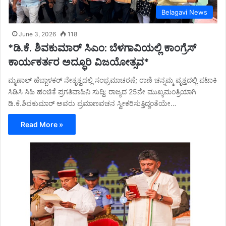
Belagavi News
June 3, 2026
118
*ಡಿ.ಕೆ. ಶಿವಕುಮಾರ್ ಸಿಎಂ: ಬೆಳಗಾವಿಯಲ್ಲಿ ಕಾಂಗ್ರೆಸ್
ಕಾರ್ಯಕರ್ತರ ಅದ್ಧೂರಿ ವಿಜಯೋತ್ಸವ*
ಮೃಣಾಲ್ ಹೆಬ್ಬಾಳಕರ್ ನೇತೃತ್ವದಲ್ಲಿ ಸಂಭ್ರಮಾಚರಣೆ; ರಾಣಿ ಚನ್ನಮ್ಮ ವೃತ್ತದಲ್ಲಿ ಪಟಾಕಿ
ಸಿಡಿಸಿ ಸಿಹಿ ಹಂಚಿಕೆ ಪ್ರಗತಿವಾಹಿನಿ ಸುದ್ದಿ: ರಾಜ್ಯದ 25ನೇ ಮುಖ್ಯಮಂತ್ರಿಯಾಗಿ
ಡಿ.ಕೆ.ಶಿವಕುಮಾರ್ ಅವರು ಪ್ರಮಾಣವಚನ ಸ್ವೀಕರಿಸುತ್ತಿದ್ದಂತೆಯೇ…
Read More »