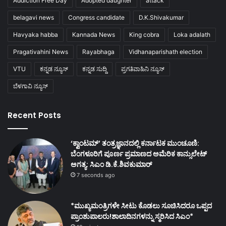
Addiction Free Day
Adopted daughter
attack
belagavi news
Congress candidate
D.K.Shivakumar
Havyaka habba
Kannada News
King cobra
Loka adalath
Pragativahini News
Rayabhaga
Vidhanaparishath election
VTU
ಕನ್ನಡ ನ್ಯೂಸ್
ಕನ್ನಡ ಸುದ್ದಿ
ಪ್ರಗತಿವಾಹಿನಿ ನ್ಯೂಸ್
ಬೆಳಗಾವಿ ನ್ಯೂಸ್
Recent Posts
‘ಕ್ವಾಂಟಮ್’ ತಂತ್ರಜ್ಞಾನದಲ್ಲಿ ಕರ್ನಾಟಕ ಮುಂಚೂಣಿ:
ಬೆಂಗಳೂರಿಗೆ ಪೂರ್ಣ ಪ್ರಮಾಣದ ಅಮೆರಿಕ ಕಾನ್ಸುಲೇಟ್
ಅಗತ್ಯ: ಸಿಎಂ ಡಿ.ಕೆ.ಶಿವಕುಮಾರ್
7 seconds ago
*ಮುಖ್ಯಮಂತ್ರಿಗಳೇ ಸೀಟು ಕೊಡಲು ಸೂಚಿಸಿದರೂ ಒಪ್ಪದ
ಪ್ರಾಂಶುಪಾಲರು!ಶಾಲಾದಿನಗಳನ್ನು ಸ್ಮರಿಸಿದ ಸಿಎಂ*