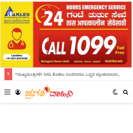
*ಮುಖ್ಯಮಂತ್ರಿಗಳೇ ಸೀಟು ಕೊಡಲು ಸೂಚಿಸಿದರೂ ಒಪ್ಪದ ಪ್ರಾಂಶುಪಾಲರು!ಶಾಲಾದಿನಗಳನ್ನು ಸ್ಮರಿಸಿದ ಸಿಎಂ*
Menu
Log In
Switch
S