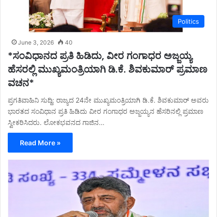
Politics
June 3, 2026
40
*ಸಂವಿಧಾನದ ಪ್ರತಿ ಹಿಡಿದು, ವೀರ ಗಂಗಾಧರ ಅಜ್ಜಯ್ಯ
ಹೆಸರಲ್ಲಿ ಮುಖ್ಯಮಂತ್ರಿಯಾಗಿ ಡಿ.ಕೆ. ಶಿವಕುಮಾರ್ ಪ್ರಮಾಣ
ವಚನ*
ಪ್ರಗತಿವಾಹಿನಿ ಸುದ್ದಿ: ರಾಜ್ಯದ 24ನೇ ಮುಖ್ಯಮಂತ್ರಿಯಾಗಿ ಡಿ.ಕೆ. ಶಿವಕುಮಾರ್ ಅವರು
ಭಾರತದ ಸಂವಿಧಾನ ಪ್ರತಿ ಹಿಡಿದು ವೀರ ಗಂಗಾಧರ ಅಜ್ಜಯ್ಯನ ಹೆಸರಿನಲ್ಲಿ ಪ್ರಮಾಣ
ಸ್ವೀಕರಿಸಿದರು. ಲೋಕಭವನದ ಗಾಜಿನ…
Read More »