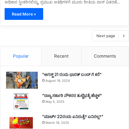
ಅಧಿಕಾರ ಸ್ವೀಕರಿಸಲಿದ್ದು, ಪ್ರಮುಖ ಅತಿಥಿಗಳಿಗೆ ಮೂರು ರೀತಿಯ ಪಾಸ್ ವಿತರಣೆ…
Read More »
Next page
Popular
Recent
Comments
*ಆಗಸ್ಟ್ 21 ರಂದು ಭಾರತ್‌ ಬಂದ್‌ ಗೆ ಕರೆ*
August 18, 2024
*ರಾಜ್ಯ ಸರ್ಕಾರಿ ನೌಕರರ ತುಟ್ಟಿಭತ್ಯೆ ಹೆಚ್ಚಳ*
May 5, 2025
*ಮಾರ್ಚ್ 22ರಂದು ಏನಿರುತ್ತೆ? ಏನಿರಲ್ಲ?*
March 18, 2025