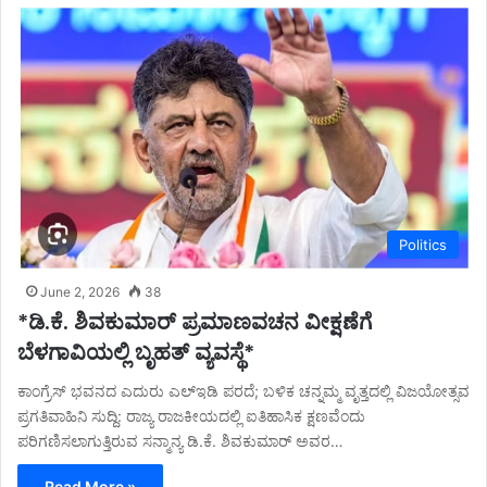
Politics
June 2, 2026
38
*ಡಿ.ಕೆ. ಶಿವಕುಮಾರ್ ಪ್ರಮಾಣವಚನ ವೀಕ್ಷಣೆಗೆ
ಬೆಳಗಾವಿಯಲ್ಲಿ ಬೃಹತ್ ವ್ಯವಸ್ಥೆ*
ಕಾಂಗ್ರೆಸ್ ಭವನದ ಎದುರು ಎಲ್ಇಡಿ ಪರದೆ; ಬಳಿಕ ಚನ್ನಮ್ಮ ವೃತ್ತದಲ್ಲಿ ವಿಜಯೋತ್ಸವ
ಪ್ರಗತಿವಾಹಿನಿ ಸುದ್ದಿ: ರಾಜ್ಯ ರಾಜಕೀಯದಲ್ಲಿ ಐತಿಹಾಸಿಕ ಕ್ಷಣವೆಂದು
ಪರಿಗಣಿಸಲಾಗುತ್ತಿರುವ ಸನ್ಮಾನ್ಯ ಡಿ.ಕೆ. ಶಿವಕುಮಾರ್ ಅವರ…
Read More »