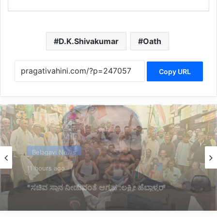
D.K.Shivakumar
Oath
Copy URL
Latest
12 hours ago
*ಕೃಷಿ ಅಧಿಕಾರಿಗಳ ಹುದ್ದೆ ನೇಮಕಾತಿ ಪರೀಕ್ಷೆ ಮುಂದೂಡಿಕೆ*