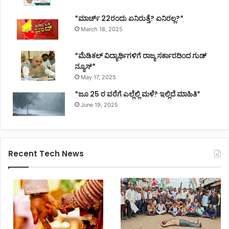
*ಮಾರ್ಚ್ 22ರಂದು ಏನಿರುತ್ತೆ? ಏನಿರಲ್ಲ?*
March 18, 2025
*ಮೆಡಿಕಲ್ ವಿದ್ಯಾರ್ಥಿಗಳಿಗೆ ರಾಜ್ಯ ಸರ್ಕಾರದಿಂದ ಗುಡ್
ನ್ಯೂಸ್*
May 17, 2025
*ಜೂ 25 ರ ವರೆಗೆ ಎಲ್ಲೆಲ್ಲಿ ಮಳೆ? ಇಲ್ಲಿದೆ ಮಾಹಿತಿ*
June 19, 2025
Recent Tech News