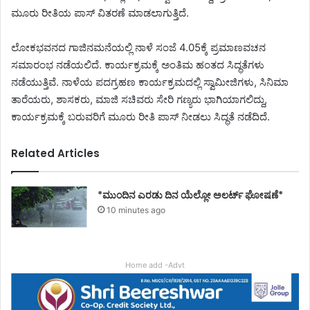
ಮೂರು ರೀತಿಯ ಪಾಸ್ ವಿತರಣೆ ಮಾಡಲಾಗುತ್ತಿದೆ.
ಲೋಕಭವನದ ಗಾಜಿನಮನೆಯಲ್ಲಿ ನಾಳೆ ಸಂಜೆ 4.05ಕ್ಕೆ ಪ್ರಮಾಣವಚನ
ಸಮಾರಂಭ ನಡೆಯಲಿದೆ. ಕಾರ್ಯಕ್ರಮಕ್ಕೆ ಅಂತಿಮ ಹಂತದ ಸಿದ್ಧತೆಗಳು
ನಡೆಯುತ್ತಿವೆ. ನಾಳೆಯ ಪದಗ್ರಹಣ ಕಾರ್ಯಕ್ರಮದಲ್ಲಿ ಸ್ವಾಮೀಜಿಗಳು, ಸಿನಿಮಾ
ತಾರೆಯರು, ಶಾಸಕರು, ಮಾಜಿ ಸಚಿವರು ಸೇರಿ ಗಣ್ಯರು ಭಾಗಿಯಾಗಲಿದ್ದು,
ಕಾರ್ಯಕ್ರಮಕ್ಕೆ ಬರುವರಿಗೆ ಮೂರು ರೀತಿ ಪಾಸ್ ನೀಡಲು ಸಿದ್ಧತೆ ನಡೆದಿದೆ.
Related Articles
*ಮುಂದಿನ ಎರಡು ದಿನ ಯೆಲ್ಲೋ ಅಲರ್ಟ್ ಘೋಷಣೆ*
10 minutes ago
Home add -Advt