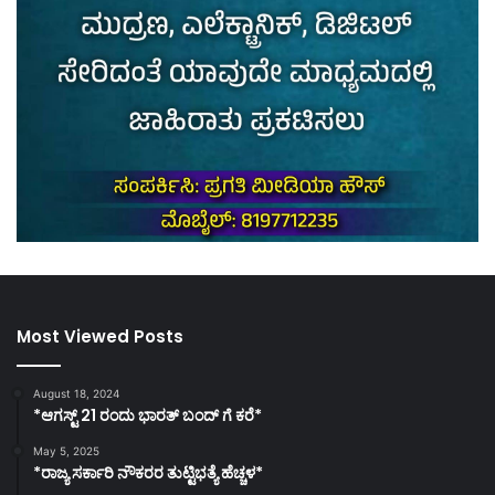
Most Viewed Posts
August 18, 2024
*ಆಗಸ್ಟ್ 21 ರಂದು ಭಾರತ್‌ ಬಂದ್‌ ಗೆ ಕರೆ*
May 5, 2025
*ರಾಜ್ಯ ಸರ್ಕಾರಿ ನೌಕರರ ತುಟ್ಟಿಭತ್ಯೆ ಹೆಚ್ಚಳ*