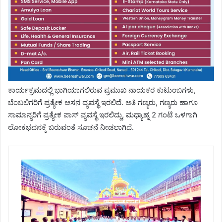
ಕಾರ್ಯಕ್ರಮದಲ್ಲಿ ಭಾಗಿಯಾಗಲಿರುವ ಪ್ರಮುಖ ನಾಯಕರ ಕುಟುಂಬಗಳು,
ಬೆಂಬಲಿಗರಿಗೆ ಪ್ರತ್ಯೇಕ ಆಸನ ವ್ಯವಸ್ಥೆ ಇರಲಿದೆ. ಅತಿ ಗಣ್ಯರು, ಗಣ್ಯರು ಹಾಗೂ
ಸಾಮಾನ್ಯರಿಗೆ ಪ್ರತ್ಯೇಕ ಪಾಸ್ ವ್ಯವಸ್ಥೆ ಇರಲಿದ್ದು, ಮಧ್ಯಾಹ್ನ 2 ಗಂಟೆ ಒಳಗಾಗಿ
ಲೋಕಭವನಕ್ಕೆ ಬರುವಂತೆ ಸೂಚನೆ ನೀಡಲಾಗಿದೆ.