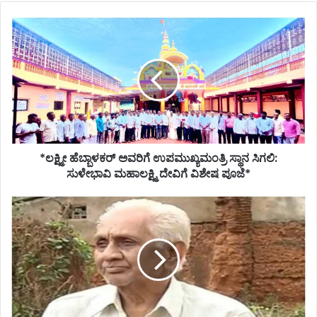
*ಲಕ್ಷ್ಮೀ
ಹೆಬ್ಬಾಳಕರ್
ಅವರಿಗೆ
ಉಪಮುಖ್ಯಮಂತ್ರಿ
ಸ್ಥಾನ
ಸಿಗಲಿ:
ಸುಳೇಭಾವಿ
ಮಹಾಲಕ್ಷ್ಮಿ
ದೇವಿಗೆ
*ಲಕ್ಷ್ಮೀ ಹೆಬ್ಬಾಳಕರ್ ಅವರಿಗೆ ಉಪಮುಖ್ಯಮಂತ್ರಿ ಸ್ಥಾನ ಸಿಗಲಿ:
ವಿಶೇಷ
ಪೂಜೆ*
ಸುಳೇಭಾವಿ ಮಹಾಲಕ್ಷ್ಮಿ ದೇವಿಗೆ ವಿಶೇಷ ಪೂಜೆ*
*ತಮಿಳುನಾಡು
ಮಾಜಿ
ಸಿಎಂ
ಜಯಲಲಿತಾ
ಸಹೋದರ
ಬನ್ನೂರಿನಲ್ಲಿ
ವಿಧಿವಶ*