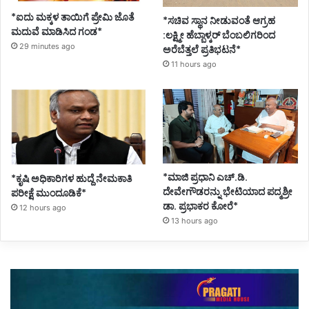
*ಐದು ಮಕ್ಕಳ ತಾಯಿಗೆ ಪ್ರೇಮಿ ಜೊತೆ
*ಸಚಿವ ಸ್ಥಾನ ನೀಡುವಂತೆ ಆಗ್ರಹ
ಮದುವೆ ಮಾಡಿಸಿದ ಗಂಡ*
:ಲಕ್ಷ್ಮೀ ಹೆಬ್ಬಾಳ್ಕರ್ ಬೆಂಬಲಿಗರಿಂದ
29 minutes ago
ಅರೆಬೆತ್ತಲೆ ಪ್ರತಿಭಟನೆ*
11 hours ago
*ಮಾಜಿ ಪ್ರಧಾನಿ ಎಚ್.ಡಿ.
*ಕೃಷಿ ಅಧಿಕಾರಿಗಳ ಹುದ್ದೆ ನೇಮಕಾತಿ
ದೇವೇಗೌಡರನ್ನು ಭೇಟಿಯಾದ ಪದ್ಮಶ್ರೀ
ಪರೀಕ್ಷೆ ಮುಂದೂಡಿಕೆ*
ಡಾ. ಪ್ರಭಾಕರ ಕೋರೆ*
12 hours ago
13 hours ago