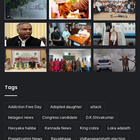
Tags
Addiction Free Day
Adopted daughter
attack
belagavi news
Congress candidate
D.K.Shivakumar
Havyaka habba
Kannada News
King cobra
Loka adalath
Pragativahini News
Rayabhaga
Vidhanaparishath election