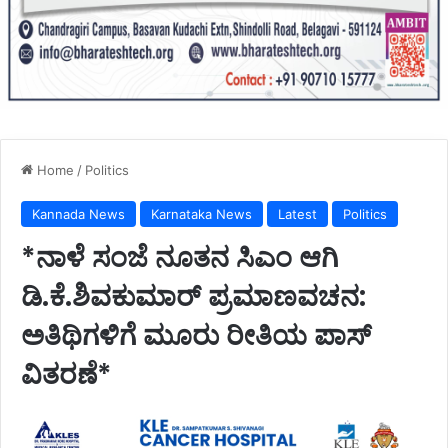
Home
/
Politics
Kannada News
Karnataka News
Latest
Politics
*ನಾಳೆ ಸಂಜೆ ನೂತನ ಸಿಎಂ ಆಗಿ
ಡಿ.ಕೆ.ಶಿವಕುಮಾರ್ ಪ್ರಮಾಣವಚನ:
ಅತಿಥಿಗಳಿಗೆ ಮೂರು ರೀತಿಯ ಪಾಸ್
ವಿತರಣೆ*