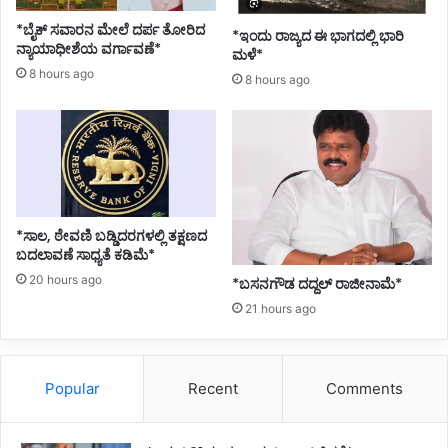
r
ವ
*ಬೈಕ್ ಸವಾರನ ಮೇಲೆ ದರ್ಪ ತೋರಿದ
*ಇಂದು ರಾಜ್ಯದ ಈ ಭಾಗದಲ್ಲಿ ಭಾರಿ
o
ರು
ನ್ಯಾಯಾಧೀಶೆಯ ವರ್ಗಾವಣೆ*
ಮಳೆ*
p
,
8 hours ago
8 hours ago
o
ಶಾ
s
ಸ
e
ಕ
d
ರು
s
p
l
i
*ಸಾಲ, ಠೇವಣಿ ಬಡ್ಡಿದರಗಳಲ್ಲಿ ತಕ್ಷಣದ
t
ಬದಲಾವಣೆ ಸಾಧ್ಯತೆ ಕಡಿಮೆ*
t
20 hours ago
*ಬಸನಗೌಡ ದದ್ದಲ್‌ ರಾಜೀನಾಮೆ*
i
21 hours ago
n
g
o
f
Popular
Recent
Comments
t
h
e