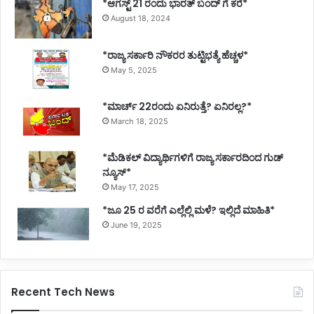
*ಆಗಸ್ಟ್ 21 ರಂದು ಭಾರತ್‌ ಬಂದ್‌ ಗೆ ಕರೆ*
V
August 18, 2024
T
U
*ರಾಜ್ಯ ಸರ್ಕಾರಿ ನೌಕರರ ತುಟ್ಟಿಭತ್ಯೆ ಹೆಚ್ಚಳ*
May 5, 2025
*ಮಾರ್ಚ್ 22ರಂದು ಏನಿರುತ್ತೆ? ಏನಿರಲ್ಲ?*
March 18, 2025
*ಮೆಡಿಕಲ್ ವಿದ್ಯಾರ್ಥಿಗಳಿಗೆ ರಾಜ್ಯ ಸರ್ಕಾರದಿಂದ ಗುಡ್
ನ್ಯೂಸ್*
May 17, 2025
*ಜೂ 25 ರ ವರೆಗೆ ಎಲ್ಲೆಲ್ಲಿ ಮಳೆ? ಇಲ್ಲಿದೆ ಮಾಹಿತಿ*
June 19, 2025
Recent Tech News