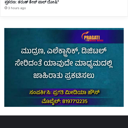
ಪ್ರಕರಣ: ತರುಣ್ ತೇಜ್ ಪಾಲ್ ದೋಷಿ*
3 hours ago