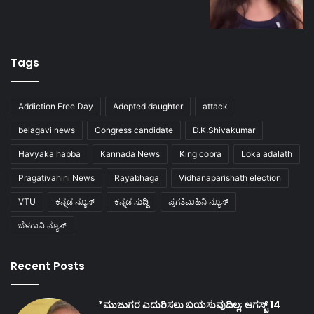
Tags
Addiction Free Day
Adopted daughter
attack
belagavi news
Congress candidate
D.K.Shivakumar
Havyaka habba
Kannada News
King cobra
Loka adalath
Pragativahini News
Rayabhaga
Vidhanaparishath election
VTU
ಕನ್ನಡ ನ್ಯೂಸ್
ಕನ್ನಡ ಸುದ್ದಿ
ಪ್ರಗತಿವಾಹಿನಿ ನ್ಯೂಸ್
ಬೆಳಗಾವಿ ನ್ಯೂಸ್
Recent Posts
*ಮುಜುಗರ ಎದುರಿಸಲು ಬಯಸುವುದಿಲ್ಲ; ಆಗಸ್ಟ್ 14