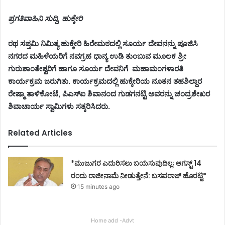
ಪ್ರಗತಿವಾಹಿನಿ ಸುದ್ದಿ, ಹುಕ್ಕೇರಿ
ರಥ ಸಪ್ತಮಿ ನಿಮಿತ್ಯ ಹುಕ್ಕೇರಿ ಹಿರೇಮಠದಲ್ಲಿ ಸೂರ್ಯ ದೇವನನ್ನು ಪೂಜಿಸಿ
ನಗರದ ಮಹಿಳೆಯರಿಗೆ ನವಗ್ರಹ ಧಾನ್ಯ ಉಡಿ ತುಂಬುವ ಮೂಲಕ ಶ್ರೀ
ಗುರುಶಾಂತೇಶ್ವರಿಗೆ ಹಾಗೂ ಸೂರ್ಯ ದೇವನಿಗೆ ಮಹಾಮಂಗಳಾರತಿ
ಕಾರ್ಯಕ್ರಮ ಜರುಗಿತು. ಕಾರ್ಯಕ್ರಮದಲ್ಲಿ ಹುಕ್ಕೇರಿಯ ನೂತನ ತಹಶಿಲ್ದಾರ
ರೇಷ್ಮಾ ತಾಳಿಕೋಟೆ, ಪಿಎಸ್ಐ ಶಿವಾನಂದ ಗುಡಗನಟ್ಟಿ ಅವರನ್ನು ಚಂದ್ರಶೇಖರ
ಶಿವಾಚಾರ್ಯ ಸ್ವಾಮಿಗಳು ಸತ್ಕರಿಸಿದರು.
Related Articles
*ಮುಜುಗರ ಎದುರಿಸಲು ಬಯಸುವುದಿಲ್ಲ; ಆಗಸ್ಟ್ 14
ರಂದು ರಾಜೀನಾಮೆ ನೀಡುತ್ತೇನೆ: ಬಸವರಾಜ್ ಹೊರಟ್ಟಿ*
15 minutes ago
Home add -Advt