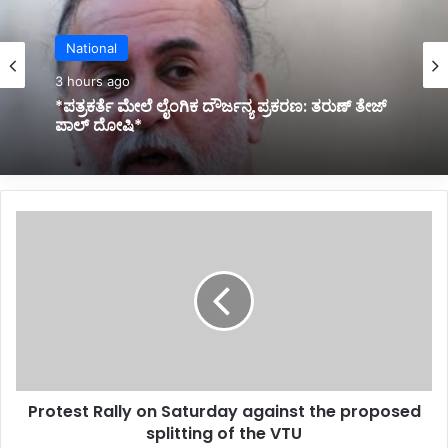
Latest
National
3 hours ago
3 hours ago
*ರಾಜ್ಯ ಸರ್ಕಾರದಿಂದ ಐವರು IAS ಅಧಿಕಾರಿಗಳ ದಿಢೀರ್
ವರ್ಗಾವಣೆ*
*ಪತ್ರಕರ್ತೆ ಮೇಲೆ ಲೈಂಗಿಕ ದೌರ್ಜನ್ಯ ಪ್ರಕರಣ: ತರುಣ್ ತೇಜ್
P
ಪಾಲ್ ದೋಷಿ*
r
o
t
e
s
t
R
a
Protest Rally on Saturday against the proposed
l
splitting of the VTU
l