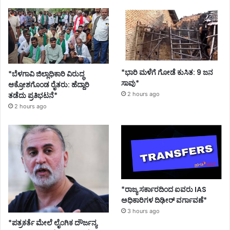
*ಭಾರಿ ಮಳೆಗೆ ಗೋಡೆ ಕುಸಿತ: 9 ಜನ
*ಬೆಳಗಾವಿ ಜಿಲ್ಲಾಧಿಕಾರಿ ವಿರುದ್ಧ
ಸಾವು*
ಆಕ್ರೋಶಗೊಂಡ ರೈತರು: ಹೆದ್ದಾರಿ
ತಡೆದು ಪ್ರತಿಭಟನೆ*
2 hours ago
2 hours ago
*ರಾಜ್ಯ ಸರ್ಕಾರದಿಂದ ಐವರು IAS
ಅಧಿಕಾರಿಗಳ ದಿಢೀರ್ ವರ್ಗಾವಣೆ*
3 hours ago
*ಪತ್ರಕರ್ತೆ ಮೇಲೆ ಲೈಂಗಿಕ ದೌರ್ಜನ್ಯ