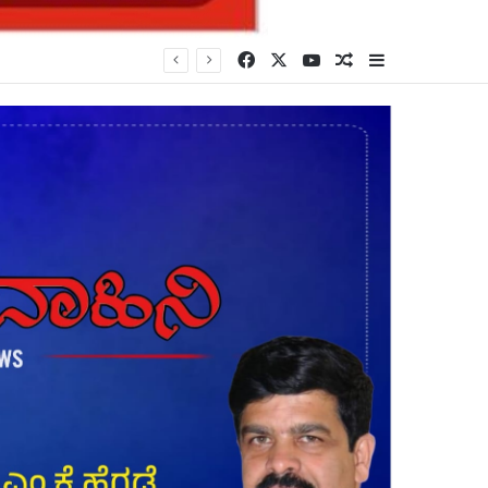
Facebook
X
YouTube
Random Article
Sidebar