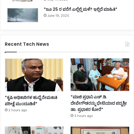
*ಜೂ 25 ರ ವರೆಗೆ ಎಲ್ಲೆಲ್ಲಿ ಮಳೆ? ಇಲ್ಲಿದೆ ಮಾಹಿತಿ*
June 19, 2025
Recent Tech News
*ಮಾಜಿ ಪ್ರಧಾನಿ ಎಚ್.ಡಿ.
*ಕೃಷಿ ಅಧಿಕಾರಿಗಳ ಹುದ್ದೆ ನೇಮಕಾತಿ
ದೇವೇಗೌಡರನ್ನು ಭೇಟಿಯಾದ ಪದ್ಮಶ್ರೀ
ಪರೀಕ್ಷೆ ಮುಂದೂಡಿಕೆ*
ಡಾ. ಪ್ರಭಾಕರ ಕೋರೆ*
2 hours ago
3 hours ago