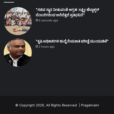
*ಸಚಿವ ಸ್ಥಾನ ನೀಡುವಂತೆ ಆಗ್ರಹ :ಲಕ್ಷ್ಮೀ ಹೆಬ್ಬಾಳ್ಕರ್
ಬೆಂಬಲಿಗರಿಂದ ಅರೆಬೆತ್ತಲೆ ಪ್ರತಿಭಟನೆ*
6 seconds ago
*ಕೃಷಿ ಅಧಿಕಾರಿಗಳ ಹುದ್ದೆ ನೇಮಕಾತಿ ಪರೀಕ್ಷೆ ಮುಂದೂಡಿಕೆ*
2 hours ago
© Copyright 2026, All Rights Reserved | Pragativaini