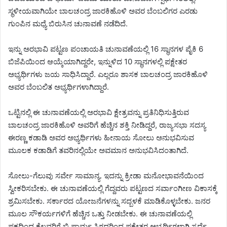
ಸ್ಥಳೀಯವಾಗಿಯೇ ಬಾಲಚಂದ್ರ ಜಾರಕಿಹೊಳಿ ಅವರ ಬೆಂಬಲಿಗರ ಎರಡು
ಗುಂಪಿನ ಮಧ್ಯೆ ಬಿರುಸಿನ ಚುನಾವಣೆ ನಡೆದಿದೆ.
ಇನ್ನು ಅರಭಾವಿ ಪಟ್ಟಣ ಪಂಚಾಯತಿ ಚುನಾವಣೆಯಲ್ಲಿ 16 ಸ್ಥಾನಗಳ ಪೈಕಿ 6
ಬಿಜೆಪಿಯಿಂದ ಆಯ್ಕೆಯಾಗಿದ್ದರೇ, ಇನ್ನುಳಿದ 10 ಸ್ಥಾನಗಳಲ್ಲಿ ಪಕ್ಷೇತರ
ಅಭ್ಯರ್ಥಿಗಳು ಜಯ ಸಾಧಿಸಿದ್ದಾರೆ. ಎಲ್ಲರೂ ಶಾಸಕ ಬಾಲಚಂದ್ರ ಜಾರಕಿಹೊಳಿ
ಅವರ ಬೆಂಬಲಿತ ಅಭ್ಯರ್ಥಿಗಳಾಗಿದ್ದಾರೆ.
ಒಟ್ಟಿನಲ್ಲಿ ಈ ಚುನಾವಣೆಯಲ್ಲಿ ಅರಭಾವಿ ಕ್ಷೇತ್ರವನ್ನು ಪ್ರತಿನಿಧಿಸುತ್ತಿರುವ
ಬಾಲಚಂದ್ರ ಜಾರಕಿಹೊಳಿ ಅವರಿಗೆ ಹೆಚ್ಚಿನ ಶಕ್ತಿ ನೀಡಿದ್ದರೆ, ರಾಜ್ಯಸಭಾ ಸದಸ್ಯ
ಈರಣ್ಣ ಕಡಾಡಿ ಅವರ ಅಭ್ಯರ್ಥಿಗಳು ಹೀನಾಯ ಸೋಲು ಅನುಭವಿಸುವ
ಮೂಲಕ ಕಡಾಡಿಗೆ ತವರಿನಲ್ಲಿಯೇ ಅವಮಾನ ಅನುಭವಿಸಿದಂತಾಗಿದೆ.
ಸೋಲು-ಗೆಲುವು ಸರ್ವೇ ಸಾಮಾನ್ಯ. ಇದನ್ನು ಕ್ರೀಡಾ ಮನೋಭಾವನೆಯಿಂದ
ಸ್ವೀಕರಿಸಬೇಕು. ಈ ಚುನಾವಣೆಯಲ್ಲಿ ಗೆದ್ದವರು ಪಟ್ಟಣದ ಸರ್ವಾಂಗೀಣ ವಿಕಾಸಕ್ಕೆ
ಶ್ರಮಿಸಬೇಕು. ಸರ್ಕಾರದ ಯೋಜನೆಗಳನ್ನು ಸದ್ಬಳಕೆ ಮಾಡಿಕೊಳ್ಳಬೇಕು. ಜನರ
ಮೂಲ ಸೌಕರ್ಯಗಳಿಗೆ ಹೆಚ್ಚಿನ ಒತ್ತು ನೀಡಬೇಕು. ಈ ಚುನಾವಣೆಯಲ್ಲಿ
ಪಕ್ಷದಿಂದ ಕೆಲವರಿಗೆ ಬಿ ಫಾರ್ಮ ಸಿಗದ್ದರಿಂದ ಪಕ್ಷೇತರ ಅಭ್ಯರ್ಥಿಗಳಾಗಿ ಸ್ಪರ್ಧೆ