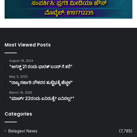
Most Viewed Posts
August 18, 2024
*ಆಗಸ್ಟ್ 21 ರಂದು ಭಾರತ್‌ ಬಂದ್‌ ಗೆ ಕರೆ*
May 5, 2025
*ರಾಜ್ಯ ಸರ್ಕಾರಿ ನೌಕರರ ತುಟ್ಟಿಭತ್ಯೆ ಹೆಚ್ಚಳ*
March 18, 2025
*ಮಾರ್ಚ್ 22ರಂದು ಏನಿರುತ್ತೆ? ಏನಿರಲ್ಲ?*
Categories
Belagavi News
(7,785)