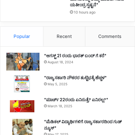
ಯತೀಂದ್ರ ಸ್ಪಷ್ಟನೆ*
10 hours ago
Popular
Recent
Comments
*ಆಗಸ್ಟ್ 21 ರಂದು ಭಾರತ್‌ ಬಂದ್‌ ಗೆ ಕರೆ*
August 18, 2024
*ರಾಜ್ಯ ಸರ್ಕಾರಿ ನೌಕರರ ತುಟ್ಟಿಭತ್ಯೆ ಹೆಚ್ಚಳ*
May 5, 2025
*ಮಾರ್ಚ್ 22ರಂದು ಏನಿರುತ್ತೆ? ಏನಿರಲ್ಲ?*
March 18, 2025
*ಮೆಡಿಕಲ್ ವಿದ್ಯಾರ್ಥಿಗಳಿಗೆ ರಾಜ್ಯ ಸರ್ಕಾರದಿಂದ ಗುಡ್
ನ್ಯೂಸ್*
May 17, 2025