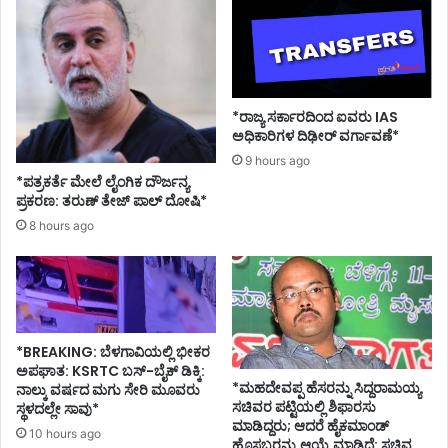
ವ್
ಗ
ಯ
ಳಿ
ಕ್
ಗೆ
ತ
ಮು
ಪ
ಖ್
ಡಿ
ಯ
*ರಾಜ್ಯ ಸರ್ಕಾರದಿಂದ ಐವರು IAS
ಸಿ
ಮಂ
ಅಧಿಕಾರಿಗಳ ದಿಢೀರ್ ವರ್ಗಾವಣೆ*
ದ
ತ್
9 hours ago
ಸ
ರಿ
*ಪತ್ರಕರ್ತೆ ಮೇಲೆ ಲೈಂಗಿಕ ದೌರ್ಜನ್ಯ
ತೀ
ಸ
ಪ್ರಕರಣ: ತರುಣ್ ತೇಜ್ ಪಾಲ್ ದೋಷಿ*
ಶ್
ಲ
8 hours ago
ಜಾ
ಹೆ
ರ
ಕಿ
ಹೊ
ಳಿ
*BREAKING: ಬೆಳಗಾವಿಯಲ್ಲಿ ಭೀಕರ
ಅಪಘಾತ: KSRTC ಬಸ್-ಬೈಕ್ ಡಿಕ್ಕಿ:
*ಮಹದೇವಪ್ಪ ಹೆಸರನ್ನು ಸಿದ್ದರಾಮಯ್ಯ
ನಾಲ್ಕು ವರ್ಷದ ಮಗು ಸೇರಿ ಮೂವರು
ಸಚಿವರ ಪಟ್ಟಿಯಲ್ಲಿ ಶಿಫಾರಸು
ಸ್ಥಳದಲ್ಲೇ ಸಾವು*
ಮಾಡಿದ್ದರು; ಆದರೆ ಹೈಕಮಾಂಡ್
10 hours ago
ಹೊಸಬರನ್ನು ಆಯ್ಕೆ ಮಾಡಿದೆ: ಸಚಿವ