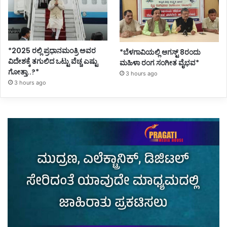
*2025 ರಲ್ಲಿ ಪ್ರಧಾನಮಂತ್ರಿ ಅವರ
*ಬೆಳಗಾವಿಯಲ್ಲಿ ಆಗಸ್ಟ್ 8ರಂದು
ವಿದೇಶಕ್ಕೆ ತಗುಲಿದ ಒಟ್ಟು ವೆಚ್ಚ ಎಷ್ಟು
ಮಹಿಳಾ ರಂಗ ಸಂಗೀತ ವೈಭವ*
ಗೋತ್ತಾ..?*
3 hours ago
3 hours ago