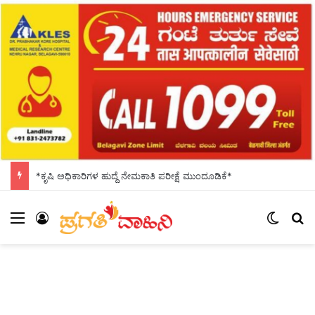
*ಕೃಷಿ ಅಧಿಕಾರಿಗಳ ಹುದ್ದೆ ನೇಮಕಾತಿ ಪರೀಕ್ಷೆ ಮುಂದೂಡಿಕೆ*
Menu
Log In
Switch
S