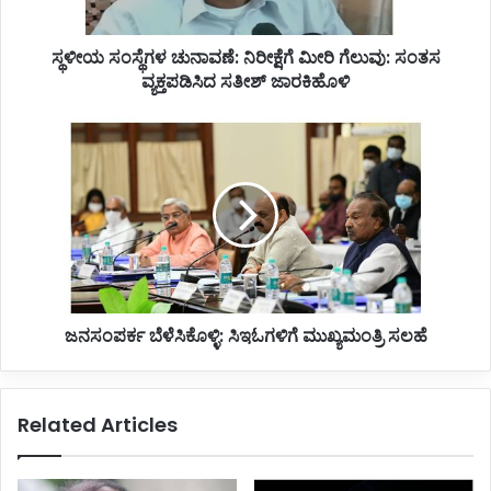
ಗ
ಳ
ಸ್ಥಳೀಯ ಸಂಸ್ಥೆಗಳ ಚುನಾವಣೆ: ನಿರೀಕ್ಷೆಗೆ ಮೀರಿ ಗೆಲುವು: ಸಂತಸ
ಚು
ವ್ಯಕ್ತಪಡಿಸಿದ ಸತೀಶ್ ಜಾರಕಿಹೊಳಿ
ನಾ
ವ
ಣೆ
ಜ
:
ನ
ನಿ
ಸಂ
ರೀ
ಪ
ಕ್
ರ್
ಷೆ
ಕ
ಗೆ
ಬೆ
ಮೀ
ಳೆ
ರಿ
ಸಿ
ಗೆ
ಜನಸಂಪರ್ಕ ಬೆಳೆಸಿಕೊಳ್ಳಿ: ಸಿಇಓಗಳಿಗೆ ಮುಖ್ಯಮಂತ್ರಿ ಸಲಹೆ
ಕೊ
ಲು
ಳ್
ವು
ಳಿ
:
:
Related Articles
ಸಂ
ಸಿ
ತ
ಇ
ಸ
ಓ