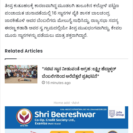
ತೀವ್ರ ಕುತೂಹಲಕ್ಕೆ ಕಾರಣವಾಗಿದ್ದ ಮೂಡಲಗಿ ತಾಲೂಕಿನ ಕಲ್ಲೋಳಿ ಪಟ್ಟಣ
ಪಂಚಾಯತ ಚುನಾವಣೆಯಲ್ಲಿ 16 ಸ್ಥಾನಗಳ ಪೈಕಿ ಶಾಸಕ ಬಾಲಚಂದ್ರ
ಜಾರಕಿಹೊಳಿ ಅವರ ಬೆಂಬಲಿಗರು ಮೇಲುಗೈ ಸಾಧಿಸಿದ್ದು, ರಾಜ್ಯಸಭಾ ಸದಸ್ಯ
ಈರಣ್ಣ ಕಡಾಡಿ ಅವರ ಸ್ವ ಗ್ರಾಮದಲ್ಲಿಯೇ ತೀವ್ರ ಮುಖಭಂಗವಾಗಿದ್ದು, ಕೇವಲ
ಮೂರು ಸ್ಥಾನಗಳನ್ನು ಪಡೆಯಲು ಮಾತ್ರ ಶಕ್ತರಾಗಿದ್ದಾರೆ.
Related Articles
*ಸಚಿವ ಸ್ಥಾನ ನೀಡುವಂತೆ ಆಗ್ರಹ :ಲಕ್ಷ್ಮೀ ಹೆಬ್ಬಾಳ್ಕರ್
ಬೆಂಬಲಿಗರಿಂದ ಅರೆಬೆತ್ತಲೆ ಪ್ರತಿಭಟನೆ*
16 minutes ago
Home add -Advt