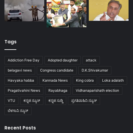
Tags
Addiction Free Day
Adopted daughter
attack
belagavi news
Congress candidate
D.K.Shivakumar
Havyaka habba
Kannada News
King cobra
Loka adalath
Pragativahini News
Rayabhaga
Vidhanaparishath election
VTU
ಕನ್ನಡ ನ್ಯೂಸ್
ಕನ್ನಡ ಸುದ್ದಿ
ಪ್ರಗತಿವಾಹಿನಿ ನ್ಯೂಸ್
ಬೆಳಗಾವಿ ನ್ಯೂಸ್
Recent Posts