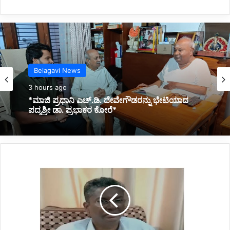
Kannada News
3 hours ago
*2025 ರಲ್ಲಿ ಪ್ರಧಾನಮಂತ್ರಿ ಅವರ ವಿದೇಶಕ್ಕೆ ತಗುಲಿದ
ಒಟ್ಟು ವೆಚ್ಚ ಎಷ್ಟು ಗೋತ್ತಾ..?*
ಸ್
ಥ
ಳೀ
ಯ
ಸಂ
ಸ್
ಥೆ