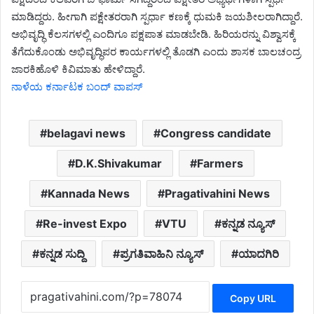
ಮಾಡಿದ್ದರು. ಹೀಗಾಗಿ ಪಕ್ಷೇತರರಾಗಿ ಸ್ಪರ್ಧಾ ಕಣಕ್ಕೆ ಧುಮಕಿ ಜಯಶೀಲರಾಗಿದ್ದಾರೆ.
ಅಭಿವೃದ್ಧಿ ಕೆಲಸಗಳಲ್ಲಿ ಎಂದಿಗೂ ಪಕ್ಷಪಾತ ಮಾಡಬೇಡಿ. ಹಿರಿಯರನ್ನು ವಿಶ್ವಾಸಕ್ಕೆ
ತೆಗೆದುಕೊಂಡು ಅಭಿವೃದ್ಧಿಪರ ಕಾರ್ಯಗಳಲ್ಲಿ ತೊಡಗಿ ಎಂದು ಶಾಸಕ ಬಾಲಚಂದ್ರ
ಜಾರಕಿಹೊಳಿ ಕಿವಿಮಾತು ಹೇಳಿದ್ದಾರೆ.
ನಾಳೆಯ ಕರ್ನಾಟಕ ಬಂದ್ ವಾಪಸ್
belagavi news
Congress candidate
D.K.Shivakumar
Farmers
Kannada News
Pragativahini News
Re-invest Expo
VTU
ಕನ್ನಡ ನ್ಯೂಸ್
ಕನ್ನಡ ಸುದ್ದಿ
ಪ್ರಗತಿವಾಹಿನಿ ನ್ಯೂಸ್
ಯಾದಗಿರಿ
Copy URL