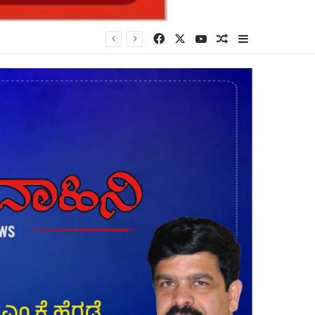
Facebook
X
YouTube
Random Article
Sidebar