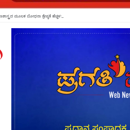
್ಷಣಶಾಸ್ತ್ರದ ಮೂಲಕ ಬೋಧನಾ ಶ್ರೇಷ್ಠತೆ ಹೆಚ್ಚಳ: ಕೆಎಲ್ಇಯಲ್ಲಿ ಕಾರ್ಯಗಾರ*