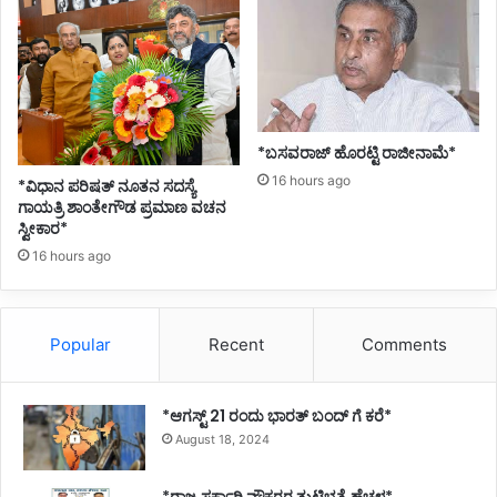
*ಬಸವರಾಜ್ ಹೊರಟ್ಟಿ ರಾಜೀನಾಮೆ*
16 hours ago
*ವಿಧಾನ ಪರಿಷತ್ ನೂತನ ಸದಸ್ಯೆ
ಗಾಯತ್ರಿ ಶಾಂತೇಗೌಡ ಪ್ರಮಾಣ ವಚನ
ಸ್ವೀಕಾರ*
16 hours ago
Popular
Recent
Comments
*ಆಗಸ್ಟ್ 21 ರಂದು ಭಾರತ್‌ ಬಂದ್‌ ಗೆ ಕರೆ*
August 18, 2024