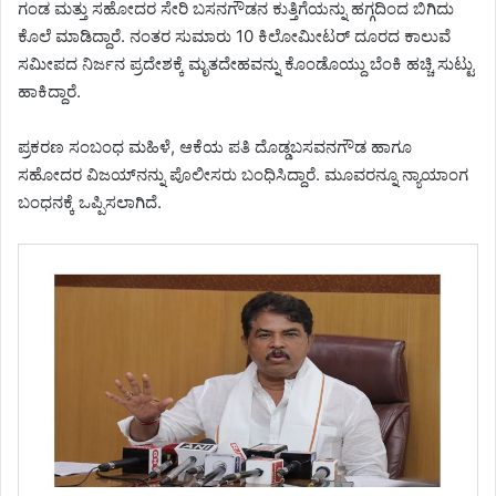
ಗಂಡ ಮತ್ತು ಸಹೋದರ ಸೇರಿ ಬಸನಗೌಡನ ಕುತ್ತಿಗೆಯನ್ನು ಹಗ್ಗದಿಂದ ಬಿಗಿದು
ಕೊಲೆ ಮಾಡಿದ್ದಾರೆ. ನಂತರ ಸುಮಾರು 10 ಕಿಲೋಮೀಟರ್ ದೂರದ ಕಾಲುವೆ
ಸಮೀಪದ ನಿರ್ಜನ ಪ್ರದೇಶಕ್ಕೆ ಮೃತದೇಹವನ್ನು ಕೊಂಡೊಯ್ದು ಬೆಂಕಿ ಹಚ್ಚಿ ಸುಟ್ಟು
ಹಾಕಿದ್ದಾರೆ.
ಪ್ರಕರಣ ಸಂಬಂಧ ಮಹಿಳೆ, ಆಕೆಯ ಪತಿ ದೊಡ್ಡಬಸವನಗೌಡ ಹಾಗೂ
ಸಹೋದರ ವಿಜಯ್‌ನನ್ನು ಪೊಲೀಸರು ಬಂಧಿಸಿದ್ದಾರೆ. ಮೂವರನ್ನೂ ನ್ಯಾಯಾಂಗ
ಬಂಧನಕ್ಕೆ ಒಪ್ಪಿಸಲಾಗಿದೆ.