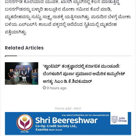
ಬಸನಗೌಡ ಕೊಲೆಯಾದ ಯುವಕ. ಖಾಸಗಿ ಲ್ಯಾಬ್‌ನಲ್ಲಿ ಕೆಲಸ ಮಾಡುತ್ತಿದ್ದ
ಬಸನಗೌಡನನ್ನು ಬಳ್ಳಾರಿ ತಾಲ್ಲೂಕಿನ ಮೋಕಾ ಸಮೀಪ ಕೊಲೆ ಮಾಡಿ,
ಮೃತದೇಹವನ್ನು ಸುಟ್ಟು ಸಾಕ್ಷ್ಯ ನಾಶಕ್ಕೆ ಯತ್ನಿಸಲಾಗಿತ್ತು. ಮರುದಿನ ಬೆಳಗ್ಗೆ ಮೋಕಾ
ಬಳಿಯ ಎಲ್‌ಎಲ್‌ಸಿ ಕಾಲುವೆ ಪಕ್ಕದಲ್ಲಿ ಅರೆಬೆಂದ ಸ್ಥಿತಿಯಲ್ಲಿ ಮೃತದೇಹ
ಪತ್ತೆಯಾಗಿತ್ತು.
Related Articles
‘ಕ್ವಾಂಟಮ್’ ತಂತ್ರಜ್ಞಾನದಲ್ಲಿ ಕರ್ನಾಟಕ ಮುಂಚೂಣಿ:
ಬೆಂಗಳೂರಿಗೆ ಪೂರ್ಣ ಪ್ರಮಾಣದ ಅಮೆರಿಕ ಕಾನ್ಸುಲೇಟ್
ಅಗತ್ಯ: ಸಿಎಂ ಡಿ.ಕೆ.ಶಿವಕುಮಾರ್
9 hours ago
Home add -Advt