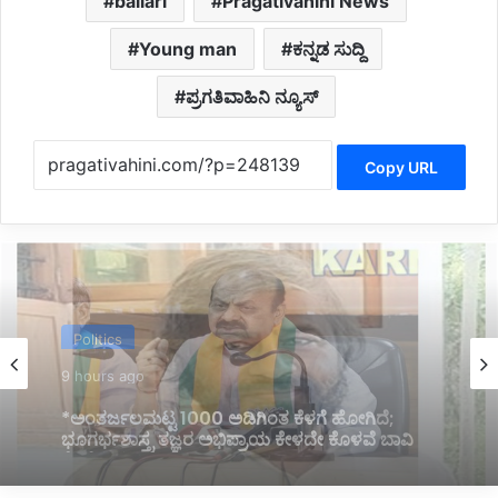
ballari
Pragativahini News
Young man
ಕನ್ನಡ ಸುದ್ದಿ
ಪ್ರಗತಿವಾಹಿನಿ ನ್ಯೂಸ್
Copy URL
Politics
10 hours ago
*ಹೊರಟ್ಟಿಯವರಿಂದ ರಾಜೀನಾಮೆ ಪಡೆದ ಸರ್ಕಾರದ ನಡೆ
ಪರಿಷತ್ ಇಹಾಸದಲ್ಲಿ ಕಪ್ಪು ಚುಕ್ಕೆ:ಬಸವರಾಜ ಬೊಮ್ಮಾಯಿ*