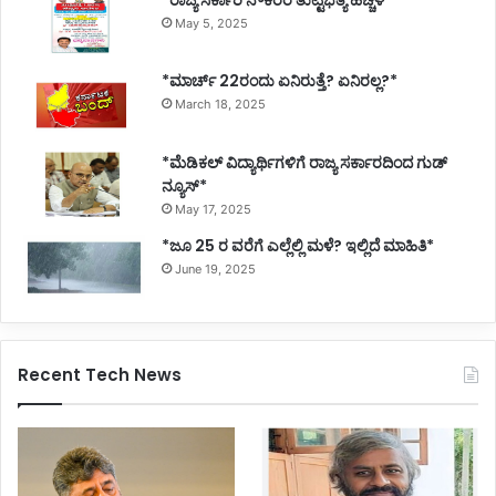
*ರಾಜ್ಯ ಸರ್ಕಾರಿ ನೌಕರರ ತುಟ್ಟಿಭತ್ಯೆ ಹೆಚ್ಚಳ*
May 5, 2025
*ಮಾರ್ಚ್ 22ರಂದು ಏನಿರುತ್ತೆ? ಏನಿರಲ್ಲ?*
March 18, 2025
*ಮೆಡಿಕಲ್ ವಿದ್ಯಾರ್ಥಿಗಳಿಗೆ ರಾಜ್ಯ ಸರ್ಕಾರದಿಂದ ಗುಡ್
ನ್ಯೂಸ್*
May 17, 2025
*ಜೂ 25 ರ ವರೆಗೆ ಎಲ್ಲೆಲ್ಲಿ ಮಳೆ? ಇಲ್ಲಿದೆ ಮಾಹಿತಿ*
June 19, 2025
Recent Tech News