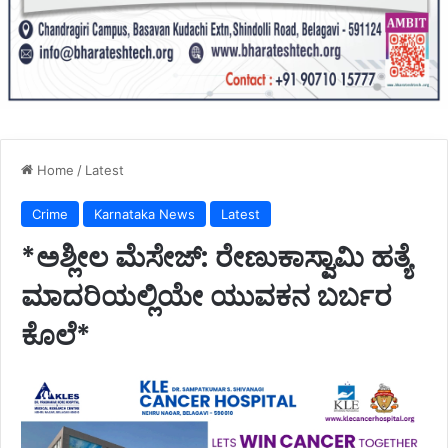
Home
/
Latest
Crime
Karnataka News
Latest
*ಅಶ್ಲೀಲ ಮೆಸೇಜ್: ರೇಣುಕಾಸ್ವಾಮಿ ಹತ್ಯೆ
ಮಾದರಿಯಲ್ಲಿಯೇ ಯುವಕನ ಬರ್ಬರ
ಕೊಲೆ*