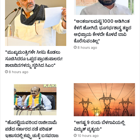
*ಅಂತರ್ಜಲಮಟ್ಟ 1000 ಅಡಿಗಿಂತ
ಕೆಳಗೆ ಹೋಗಿದೆ; ಭೂಗರ್ಭಶಾಸ್ತ್ರ ತಜ್ಞರ
ಅಭಿಪ್ರಾಯ ಕೇಳದೇ ಕೊಳವೆ ಬಾವಿ
ಕೊರೆಸುವಂತಿಲ್ಲ*
8 hours ago
*ಮುಖ್ಯಮಂತ್ರಿಗಳೇ ಸೀಟು ಕೊಡಲು
ಸೂಚಿಸಿದರೂ ಒಪ್ಪದ ಪ್ರಾಂಶುಪಾಲರು!
ಶಾಲಾದಿನಗಳನ್ನು ಸ್ಮರಿಸಿದ ಸಿಎಂ*
8 hours ago
*ಹೊರಟ್ಟಿಯವರಿಂದ ರಾಜೀನಾಮೆ
*ಆಗಷ್ಟ 9 ರಂದು ಬೆಳಗಾವಿಯಲ್ಲಿ
ಪಡೆದ ಸರ್ಕಾರದ ನಡೆ ಪರಿಷತ್
ವಿದ್ಯುತ್ ವ್ಯತ್ಯಯ*
ಇಹಾಸದಲ್ಲಿ ಕಪ್ಪು ಚುಕ್ಕೆ:ಬಸವರಾಜ
10 hours ago