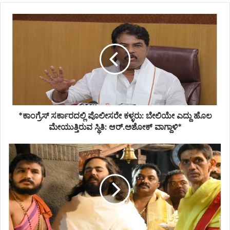
*ಕಾಂಗ್ರೆಸ್
ಸರ್ಕಾರದಲ್ಲಿ
ಪೊಲೀಸರೇ
ಕಳ್ಳರು:
ಬೇಲಿಯೇ
ಎದ್ದು
ಹೊಲ
ಮೇಯುತ್ತಿರುವ
ಸ್ಥಿತಿ:
*ಕಾಂಗ್ರೆಸ್ ಸರ್ಕಾರದಲ್ಲಿ ಪೊಲೀಸರೇ ಕಳ್ಳರು: ಬೇಲಿಯೇ ಎದ್ದು ಹೊಲ
ಆರ್.ಅಶೋಕ್
ವಾಗ್ದಾಳಿ*
ಮೇಯುತ್ತಿರುವ ಸ್ಥಿತಿ: ಆರ್.ಅಶೋಕ್ ವಾಗ್ದಾಳಿ*
*ಕೊಲ್ಲೂರು
ಮೂಕಾಂಬಿಕಾ
ದೇವಸ್ಥಾನಕ್ಕೆ
ಭೇಟಿ
ನೀಡಿ
ವಿಶೇಷ
ಪೂಜೆ
ಸಲ್ಲಿಸಿದ