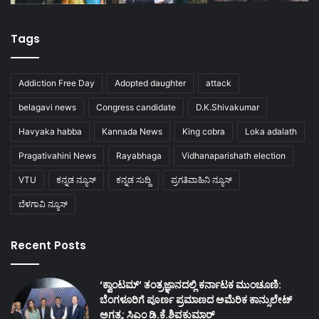
Tags
Addiction Free Day
Adopted daughter
attack
belagavi news
Congress candidate
D.K.Shivakumar
Havyaka habba
Kannada News
King cobra
Loka adalath
Pragativahini News
Rayabhaga
Vidhanaparishath election
VTU
ಕನ್ನಡ ನ್ಯೂಸ್
ಕನ್ನಡ ಸುದ್ದಿ
ಪ್ರಗತಿವಾಹಿನಿ ನ್ಯೂಸ್
ಬೆಳಗಾವಿ ನ್ಯೂಸ್
Recent Posts
‘ಕ್ವಾಂಟಮ್’ ತಂತ್ರಜ್ಞಾನದಲ್ಲಿ ಕರ್ನಾಟಕ ಮುಂಚೂಣಿ:
ಬೆಂಗಳೂರಿಗೆ ಪೂರ್ಣ ಪ್ರಮಾಣದ ಅಮೆರಿಕ ಕಾನ್ಸುಲೇಟ್
ಅಗತ್ಯ: ಸಿಎಂ ಡಿ.ಕೆ.ಶಿವಕುಮಾರ್