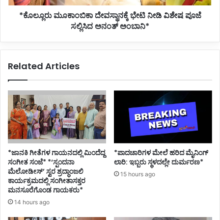
ಅನಂತ್
*ಕೊಲ್ಲೂರು ಮೂಕಾಂಬಿಕಾ ದೇವಸ್ಥಾನಕ್ಕೆ ಭೇಟಿ ನೀಡಿ ವಿಶೇಷ ಪೂಜೆ
ಅಂಬಾನಿ*
ಸಲ್ಲಿಸಿದ ಅನಂತ್ ಅಂಬಾನಿ*
Related Articles
*ಜಾನಕಿ ಗೀತೆಗಳ ಗಾಯನದಲ್ಲಿ ಮಿಂದೆದ್ದ
*ಪಾದಚಾರಿಗಳ ಮೇಲೆ ಹರಿದ ಮೈನಿಂಗ್
ಸಂಗೀತ ಸಂಜೆ* *‘ಸ್ಪಂದನಾ
ಲಾರಿ: ಇಬ್ಬರು ಸ್ಥಳದಲ್ಲೇ ದುರ್ಮರಣ*
ಮೆಲೋಡೀಸ್’ ಸ್ವರ ಶ್ರದ್ಧಾಂಜಲಿ
15 hours ago
ಕಾರ್ಯಕ್ರಮದಲ್ಲಿ ಸಂಗೀತಾಸಕ್ತರ
ಮನಸೂರೆಗೊಂಡ ಗಾಯಕರು*
14 hours ago