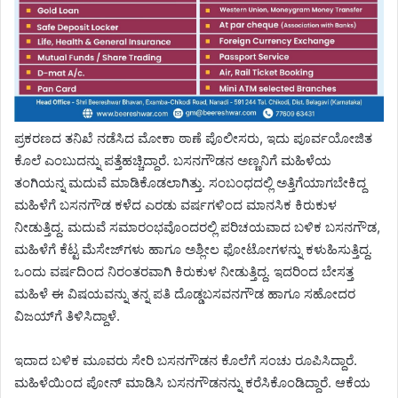
ಪ್ರಕರಣದ ತನಿಖೆ ನಡೆಸಿದ ಮೋಕಾ ಠಾಣೆ ಪೊಲೀಸರು, ಇದು ಪೂರ್ವಯೋಜಿತ
ಕೊಲೆ ಎಂಬುದನ್ನು ಪತ್ತೆಹಚ್ಚಿದ್ದಾರೆ. ಬಸನಗೌಡನ ಅಣ್ಣನಿಗೆ ಮಹಿಳೆಯ
ತಂಗಿಯನ್ನ ಮದುವೆ ಮಾಡಿಕೊಡಲಾಗಿತ್ತು. ಸಂಬಂಧದಲ್ಲಿ ಅತ್ತಿಗೆಯಾಗಬೇಕಿದ್ದ
ಮಹಿಳೆಗೆ ಬಸನಗೌಡ ಕಳೆದ ಎರಡು ವರ್ಷಗಳಿಂದ ಮಾನಸಿಕ ಕಿರುಕುಳ
ನೀಡುತ್ತಿದ್ದ. ಮದುವೆ ಸಮಾರಂಭವೊಂದರಲ್ಲಿ ಪರಿಚಯವಾದ ಬಳಿಕ ಬಸನಗೌಡ,
ಮಹಿಳೆಗೆ ಕೆಟ್ಟ ಮೆಸೇಜ್‌ಗಳು ಹಾಗೂ ಅಶ್ಲೀಲ ಫೋಟೋಗಳನ್ನು ಕಳುಹಿಸುತ್ತಿದ್ದ.
ಒಂದು ವರ್ಷದಿಂದ ನಿರಂತರವಾಗಿ ಕಿರುಕುಳ ನೀಡುತ್ತಿದ್ದ. ಇದರಿಂದ ಬೇಸತ್ತ
ಮಹಿಳೆ ಈ ವಿಷಯವನ್ನು ತನ್ನ ಪತಿ ದೊಡ್ಡಬಸವನಗೌಡ ಹಾಗೂ ಸಹೋದರ
ವಿಜಯ್‌ಗೆ ತಿಳಿಸಿದ್ದಾಳೆ.
ಇದಾದ ಬಳಿಕ ಮೂವರು ಸೇರಿ ಬಸನಗೌಡನ ಕೊಲೆಗೆ ಸಂಚು ರೂಪಿಸಿದ್ದಾರೆ.
ಮಹಿಳೆಯಿಂದ ಪೋನ್ ಮಾಡಿಸಿ ಬಸನಗೌಡನನ್ನು ಕರೆಸಿಕೊಂಡಿದ್ದಾರೆ. ಆಕೆಯ