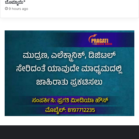
ಬೊಮ್ಮಾಯಿ*
9 hours ago