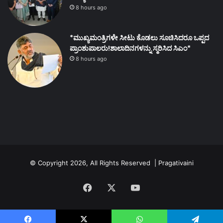
8 hours ago
*ಮುಖ್ಯಮಂತ್ರಿಗಳೇ ಸೀಟು ಕೊಡಲು ಸೂಚಿಸಿದರೂ ಒಪ್ಪದ
ಪ್ರಾಂಶುಪಾಲರು!ಶಾಲಾದಿನಗಳನ್ನು ಸ್ಮರಿಸಿದ ಸಿಎಂ*
8 hours ago
© Copyright 2026, All Rights Reserved | Pragativaini
Facebook
X
YouTube