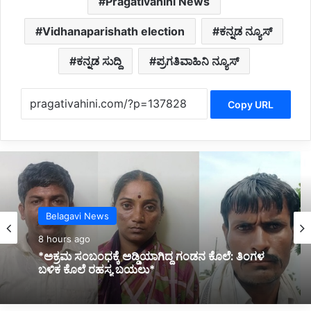
Pragativahini News
Vidhanaparishath election
ಕನ್ನಡ ನ್ಯೂಸ್
ಕನ್ನಡ ಸುದ್ದಿ
ಪ್ರಗತಿವಾಹಿನಿ ನ್ಯೂಸ್
Copy URL
Belagavi News
8 hours ago
*ನಿಂತಿದ್ದ ಟ್ರಕ್‌ಗೆ ಬೈಕ್ ಡಿಕ್ಕಿ; ಸವಾರ ಸಾವು*