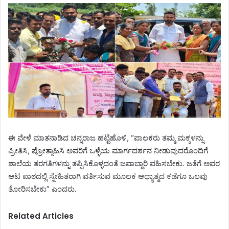
ಈ ವೇಳೆ ಮಾತನಾಡಿದ ಚನ್ನರಾಜ ಹಟ್ಟಿಹೊಳಿ, “ಪಾಲಕರು ತಮ್ಮ ಮಕ್ಕಳನ್ನು
ಪ್ರೀತಿಸಿ, ಪ್ರೋತ್ಸಾಹಿಸಿ ಅವರಿಗೆ ಒಳ್ಳೆಯ ಮಾರ್ಗದರ್ಶನ ನೀಡುವುದರೊಂದಿಗೆ
ಶಾಲೆಯ ತರಗತಿಗಳನ್ನು ತಪ್ಪಿಸಿಕೊಳ್ಳದಂತೆ ಜವಾಬ್ದಾರಿ ವಹಿಸಬೇಕು. ಜತೆಗೆ ಅವರ
ಆಟ ಪಾಠದಲ್ಲಿ ಸ್ನೇಹಿತರಾಗಿ ವರ್ತಿಸುವ ಮೂಲಕ ಆಧ್ಯಾತ್ಮದ ಕಡೆಗೂ ಒಲವು
ತೋರಿಸಬೇಕು” ಎಂದರು.
Related Articles