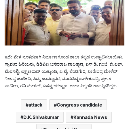
ಇದೇ ವೇಳೆ ನೂತನವಾಗಿ ನಿರ್ಮಾಣಗೊಂಡ ಶಾಲಾ ಕಟ್ಟಡ ಉದ್ಘಾಟಿಸಲಾಯಿತು.
ಗ್ರಾಮದ ಹಿರಿಯರು, ಡಿಡಿಪಿಐ ಬಸವರಾಜ ನಾಲತ್ವಾಡ, ಎಸ್.ಡಿ. ಗಂಜಿ, ಬಿ.ಎಚ್.
ಮೆಲನಟ್ಟಿ, ಲಕ್ಷ್ಮಣರಾವ್ ಯಕ್ಕುಂಡಿ, ಎ.ವೈ. ಬೆಂಡಿಗೇರಿ, ವೀರೇಂದ್ರ ಮೇಳೆದ್,
ನೀಲವ್ವ ಹುಲಿಕವಿ, ಸಿದ್ದು ಹಾವಣ್ಣವರ, ಮುರುಸಿದ್ದ ಬಾಳೇಕುಂದ್ರಿ, ಪ್ರಕಾಶ
ಪಾಟೀಲ, ರವಿ ಮೇಳೆದ್, ಬಸವ್ವ ಚೌಹ್ಹಾಣ, ಶಾಲಾ ಸಿಬ್ಬಂದಿ ಉಪಸ್ಥಿತರಿದ್ದರು.
attack
Congress candidate
D.K.Shivakumar
Kannada News