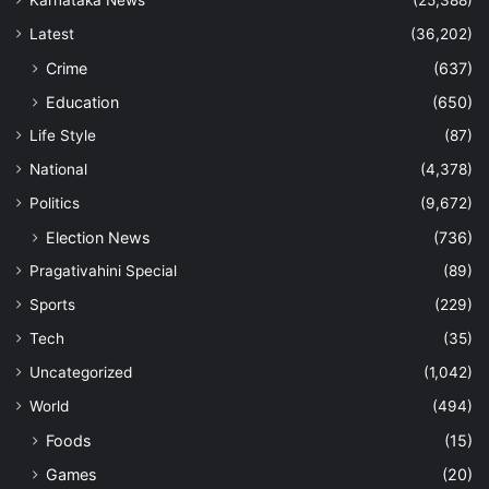
Karnataka News
(25,388)
Latest
(36,202)
Crime
(637)
Education
(650)
Life Style
(87)
National
(4,378)
Politics
(9,672)
Election News
(736)
Pragativahini Special
(89)
Sports
(229)
Tech
(35)
Uncategorized
(1,042)
World
(494)
Foods
(15)
Games
(20)