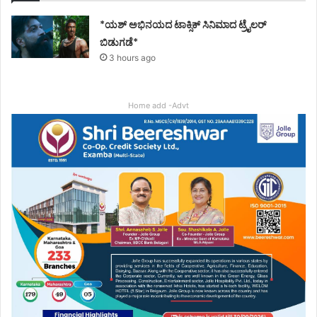
*ಯಶ್ ಅಭಿನಯದ ಟಾಕ್ಸಿಕ್ ಸಿನಿಮಾದ ಟ್ರೈಲರ್
ಬಿಡುಗಡೆ*
3 hours ago
Home add -Advt