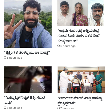
*ಅಕ್ರಮ ಸಂಬಂಧಕ್ಕೆ ಅಡ್ಡಿಯಾಗಿದ್ದ
ಗಂಡನ ಕೊಲೆ: ತಿಂಗಳ ಬಳಿಕ ಕೊಲೆ
ರಹಸ್ಯ ಬಯಲು*
6 hours ago
*ಟ್ರೆಕ್ಕಿಂಗ್ ಗೆ ತೆರಳಿದ್ದ ಯುವಕ ನಾಪತ್ತೆ*
5 hours ago
*ನಿಂತಿದ್ದ ಟ್ರಕ್‌ಗೆ ಬೈಕ್ ಡಿಕ್ಕಿ; ಸವಾರ
*ಉದಯ್‌ಕುಮಾರ್‌ಗೆ ಖಾದ್ರಿ ಶಾಮಣ್ಣ
ಸಾವು*
ಪ್ರಶಸ್ತಿ ಪ್ರದಾನ*
6 hours ago
7 hours ago