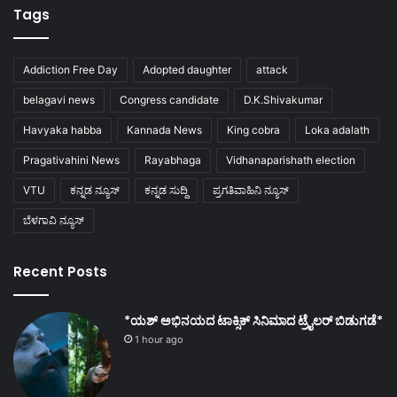
Tags
Addiction Free Day
Adopted daughter
attack
belagavi news
Congress candidate
D.K.Shivakumar
Havyaka habba
Kannada News
King cobra
Loka adalath
Pragativahini News
Rayabhaga
Vidhanaparishath election
VTU
ಕನ್ನಡ ನ್ಯೂಸ್
ಕನ್ನಡ ಸುದ್ದಿ
ಪ್ರಗತಿವಾಹಿನಿ ನ್ಯೂಸ್
ಬೆಳಗಾವಿ ನ್ಯೂಸ್
Recent Posts
*ಯಶ್ ಅಭಿನಯದ ಟಾಕ್ಸಿಕ್ ಸಿನಿಮಾದ ಟ್ರೈಲರ್ ಬಿಡುಗಡೆ*
1 hour ago