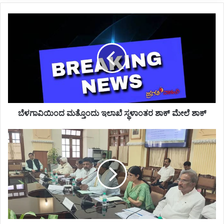
ಬೆಳಗಾವಿಯಿಂದ
ಮತ್ತೊಂದು
ಇಲಾಖೆ
ಸ್ಥಳಾಂತರ
ಶಾಕ್
ಮೇಲೆ
ಶಾಕ್
ಬೆಳಗಾವಿಯಿಂದ ಮತ್ತೊಂದು ಇಲಾಖೆ ಸ್ಥಳಾಂತರ ಶಾಕ್ ಮೇಲೆ ಶಾಕ್
ಎಲ್ಲ
ಐದು
ಗ್ಯಾರಂಟಿ
ಯೋಜನೆಗಳ
ಅನುಷ್ಠಾನ
:
ಮುಖ್ಯಮಂತ್ರಿ
ಸಿದ್ಧರಾಮಯ್ಯ