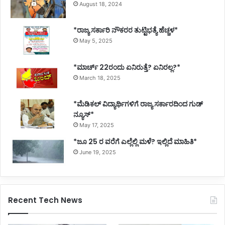
August 18, 2024
*ರಾಜ್ಯ ಸರ್ಕಾರಿ ನೌಕರರ ತುಟ್ಟಿಭತ್ಯೆ ಹೆಚ್ಚಳ*
May 5, 2025
*ಮಾರ್ಚ್ 22ರಂದು ಏನಿರುತ್ತೆ? ಏನಿರಲ್ಲ?*
March 18, 2025
*ಮೆಡಿಕಲ್ ವಿದ್ಯಾರ್ಥಿಗಳಿಗೆ ರಾಜ್ಯ ಸರ್ಕಾರದಿಂದ ಗುಡ್
ನ್ಯೂಸ್*
May 17, 2025
*ಜೂ 25 ರ ವರೆಗೆ ಎಲ್ಲೆಲ್ಲಿ ಮಳೆ? ಇಲ್ಲಿದೆ ಮಾಹಿತಿ*
June 19, 2025
Recent Tech News