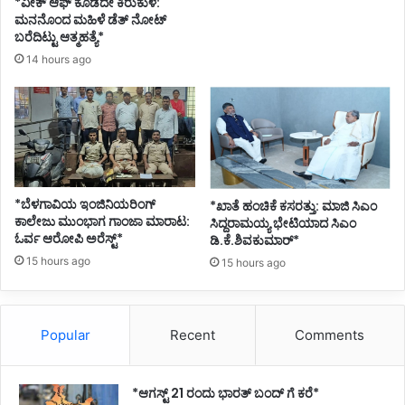
*ವೀಕ್ ಆಫ್ ಕೊಡದೇ ಕಿರುಕುಳ:
ಮನನೊಂದ ಮಹಿಳೆ ಡೆತ್ ನೋಟ್
ಬರೆದಿಟ್ಟು ಆತ್ಮಹತ್ಯೆ*
14 hours ago
*ಬೆಳಗಾವಿಯ ಇಂಜಿನಿಯರಿಂಗ್‌
*ಖಾತೆ ಹಂಚಿಕೆ ಕಸರತ್ತು: ಮಾಜಿ ಸಿಎಂ
ಕಾಲೇಜು ಮುಂಭಾಗ ಗಾಂಜಾ ಮಾರಾಟ:
ಸಿದ್ದರಾಮಯ್ಯ ಭೇಟಿಯಾದ ಸಿಎಂ
ಓರ್ವ ಆರೋಪಿ ಅರೆಸ್ಟ್*
ಡಿ.ಕೆ.ಶಿವಕುಮಾರ್*
15 hours ago
15 hours ago
Popular
Recent
Comments
*ಆಗಸ್ಟ್ 21 ರಂದು ಭಾರತ್‌ ಬಂದ್‌ ಗೆ ಕರೆ*