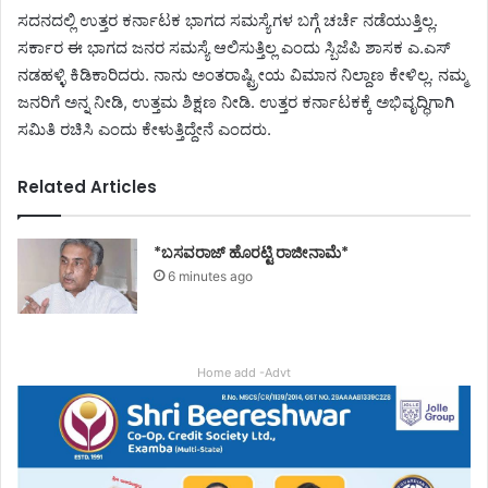
ಸದನದಲ್ಲಿ ಉತ್ತರ ಕರ್ನಾಟಕ ಭಾಗದ ಸಮಸ್ಯೆಗಳ ಬಗ್ಗೆ ಚರ್ಚೆ ನಡೆಯುತ್ತಿಲ್ಲ.
ಸರ್ಕಾರ ಈ ಭಾಗದ ಜನರ ಸಮಸ್ಯೆ ಆಲಿಸುತ್ತಿಲ್ಲ ಎಂದು ಸ್ಬಿಜೆಪಿ ಶಾಸಕ ಎ.ಎಸ್
ನಡಹಳ್ಳಿ ಕಿಡಿಕಾರಿದರು. ನಾನು ಅಂತರಾಷ್ಟ್ರೀಯ ವಿಮಾನ ನಿಲ್ದಾಣ ಕೇಳಿಲ್ಲ. ನಮ್ಮ
ಜನರಿಗೆ ಅನ್ನ ನೀಡಿ, ಉತ್ತಮ ಶಿಕ್ಷಣ ನೀಡಿ. ಉತ್ತರ ಕರ್ನಾಟಕಕ್ಕೆ ಅಭಿವೃದ್ಧಿಗಾಗಿ
ಸಮಿತಿ ರಚಿಸಿ ಎಂದು ಕೇಳುತ್ತಿದ್ದೇನೆ ಎಂದರು.
Related Articles
*ಬಸವರಾಜ್ ಹೊರಟ್ಟಿ ರಾಜೀನಾಮೆ*
6 minutes ago
Home add -Advt