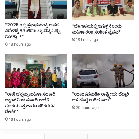
ಮುಂ
ದೂ
ಡಿ
ಕೆ
*2025 ರಲ್ಲಿ ಪ್ರಧಾನಮಂತ್ರಿ ಅವರ
*ಬೆಳಗಾವಿಯಲ್ಲಿ ಆಗಸ್ಟ್ 8ರಂದು
ವಿದೇಶಕ್ಕೆ ತಗುಲಿದ ಒಟ್ಟು ವೆಚ್ಚ ಎಷ್ಟು
ಮಹಿಳಾ ರಂಗ ಸಂಗೀತ ವೈಭವ*
ಗೋತ್ತಾ..?*
18 hours ago
18 hours ago
*ರಾಣಿ ಚನ್ನಮ್ಮ ಮಹಿಳಾ ಸಹಕಾರಿ
*ಯಮಕನಮರ್ಡಿ ರಾಷ್ಟ್ರೀಯ ಹೆದ್ದಾರಿ
ಬ್ಯಾಂಕ್‌ನಿಂದ ಸರ್ಕಾರಿ ಶಾಲೆಗೆ
ಬಳಿ ಹೊತ್ತಿ ಉರಿದ ಕಾರು*
ಗಣಕಯಂತ್ರ ಹಾಗೂ ಪರಿಕರಗಳ
20 hours ago
ದೇಣಿಗೆ*
18 hours ago