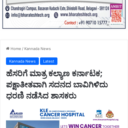
Home
/
Kannada News
Kannada News
Latest
ಹೆಸರಿಗೆ ಮಾತ್ರ ಕಲ್ಯಾಣ ಕರ್ನಾಟಕ;
ಪಕ್ಷಾತೀತವಾಗಿ ಸದನದ ಬಾವಿಗಿಳಿದು
ಧರಣಿ ನಡೆಸಿದ ಶಾಸಕರು