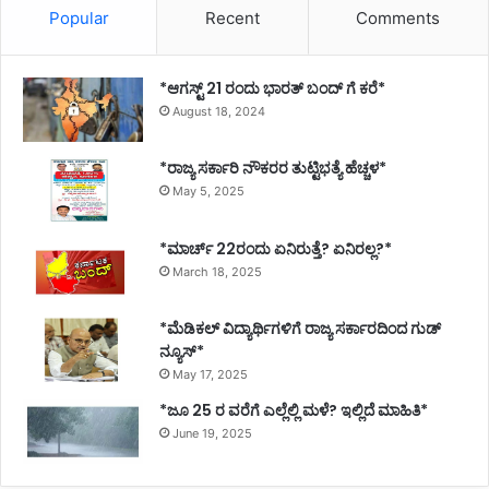
Popular
Recent
Comments
*ಆಗಸ್ಟ್ 21 ರಂದು ಭಾರತ್‌ ಬಂದ್‌ ಗೆ ಕರೆ*
August 18, 2024
*ರಾಜ್ಯ ಸರ್ಕಾರಿ ನೌಕರರ ತುಟ್ಟಿಭತ್ಯೆ ಹೆಚ್ಚಳ*
May 5, 2025
*ಮಾರ್ಚ್ 22ರಂದು ಏನಿರುತ್ತೆ? ಏನಿರಲ್ಲ?*
March 18, 2025
*ಮೆಡಿಕಲ್ ವಿದ್ಯಾರ್ಥಿಗಳಿಗೆ ರಾಜ್ಯ ಸರ್ಕಾರದಿಂದ ಗುಡ್
ನ್ಯೂಸ್*
May 17, 2025
*ಜೂ 25 ರ ವರೆಗೆ ಎಲ್ಲೆಲ್ಲಿ ಮಳೆ? ಇಲ್ಲಿದೆ ಮಾಹಿತಿ*
June 19, 2025