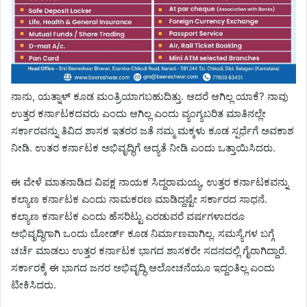
ನಾನು, ಯತ್ನಾಳ್ ಕೂಡ ಮಂತ್ರಿಯಾಗಬಹುದಿತ್ತು. ಆದರೆ ಆಗಿಲ್ಲ ಯಾಕೆ? ನಾವು
ಉತ್ತರ ಕರ್ನಾಟಕದವರು ಎಂದು ಆಗಿಲ್ಲ ಎಂದು ವ್ಯಂಗ್ಯಬರಿತ ಮಾತಿನಲ್ಲೇ
ಸರ್ಕಾರವನ್ನು ತಿವಿದ ಶಾಸಕ ಇತರರ ಜತೆ ನಮ್ಮ ಮಕ್ಕಳು ಕೂಡ ಸ್ಪರ್ಧೆಗೆ ಅವಕಾಶ
ನೀಡಿ. ಉತರ ಕರ್ನಾಟಕ ಅಭಿವೃದ್ಧಿಗೆ ಆದ್ಯತೆ ನೀಡಿ ಎಂದು ಒತ್ತಾಯಿಸಿದರು.
ಈ ವೇಳೆ ಮಾತನಾಡಿದ ವಿಪಕ್ಷ ನಾಯಕ ಸಿದ್ದರಾಮಯ್ಯ, ಉತ್ತರ ಕರ್ನಾಟಕವನ್ನು
ಕಲ್ಯಾಣ ಕರ್ನಾಟಕ ಎಂದು ನಾಮಕರಣ ಮಾಡಿದ್ದಷ್ಟೇ ಸರ್ಕಾರದ ಸಾಧನೆ.
ಕಲ್ಯಾಣ ಕರ್ನಾಟಕ ಎಂದು ಹೆಸರಿಟ್ಟು ಎರಡುವರೆ ವರ್ಷಗಳಾದರೂ
ಅಭಿವೃದ್ಧಿಗಾಗಿ ಒಂದು ಬೋರ್ಡ್ ಕೂಡ ನಿರ್ಮಾಣವಾಗಿಲ್ಲ. ಸಮಸ್ಯೆಗಳ ಬಗ್ಗೆ
ಚರ್ಚೆ ಮಾಡಲು ಉತ್ತರ ಕರ್ನಾಟಕ ಭಾಗದ ಶಾಸಕರೇ ಸದನದಲ್ಲಿ ಗೈರಾಗಿದ್ದಾರೆ.
ಸರ್ಕಾರಕ್ಕೆ ಈ ಭಾಗದ ಜನರ ಅಭಿವೃದ್ಧಿ ಆಲೋಚನೆಯೂ ಇದ್ದಂತಿಲ್ಲ ಎಂದು
ಟೀಕಿಸಿದರು.