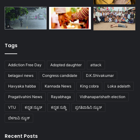
Tags
Addiction Free Day
Adopted daughter
attack
belagavi news
Congress candidate
D.K.Shivakumar
Havyaka habba
Kannada News
King cobra
Loka adalath
Pragativahini News
Rayabhaga
Vidhanaparishath election
VTU
ಕನ್ನಡ ನ್ಯೂಸ್
ಕನ್ನಡ ಸುದ್ದಿ
ಪ್ರಗತಿವಾಹಿನಿ ನ್ಯೂಸ್
ಬೆಳಗಾವಿ ನ್ಯೂಸ್
Recent Posts