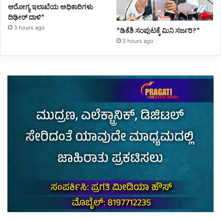
ಆರೋಗ್ಯ ಇಲಾಖೆಯ ಅಧಿಕಾರಿಗಳು
ದಿಢೀರ್ ದಾಳಿ*
3 hours ago
*ಡಿಕೆಶಿ ಸಂಪುಟಕ್ಕೆ ಮಿನಿ ಸರ್ಜರಿ?*
3 hours ago