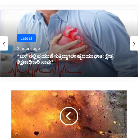
Latest
3 hours ago
*ಪಂಚತಾರಾ ಹೋಟೆಲ್‌ಗಳ ಮೇಲೆ ಆರೋಗ್ಯ ಇಲಾಖೆಯ
ಅಧಿಕಾರಿಗಳು ದಿಢೀರ್ ದಾಳಿ*
ಹ
ಡ
ಗಿ
ನ
ಲ್
ಲಿ
ಬೆಂ
ಕಿ