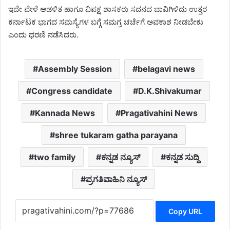
ಇದೇ ವೇಳೆ ಆಡಳಿತ ಹಾಗೂ ವಿಪಕ್ಷ ಶಾಸಕರು ಸದನದ ಬಾವಿಗಿಳಿದು ಉತ್ತರ
ಕರ್ನಾಟಕ ಭಾಗದ ಸಮಸ್ಯೆಗಳ ಬಗ್ಗೆ ಸಮಗ್ರ ಚರ್ಚೆಗೆ ಅವಕಾಶ ನೀಡಬೇಕು
ಎಂದು ಧರಣಿ ನಡೆಸಿದರು.
Assembly Session
belagavi news
Congress candidate
D.K.Shivakumar
Kannada News
Pragativahini News
shree tukaram gatha parayana
two family
ಕನ್ನಡ ನ್ಯೂಸ್
ಕನ್ನಡ ಸುದ್ದಿ
ಪ್ರಗತಿವಾಹಿನಿ ನ್ಯೂಸ್
Copy URL