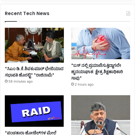
Recent Tech News
*ಬಸ್ ನಲ್ಲಿ ಪ್ರಯಾಣಿಸುತ್ತಿದ್ದಾಗಲೇ
*ಸಿಎಂ ಡಿ.ಕೆ.ಶಿವಕುಮಾರ್ ಭೇಟಿಯಾದ
ಹೃದಯಾಘಾತ: ಕ್ಷೇತ್ರ ಶಿಕ್ಷಣಾಧಿಕಾರಿ
ಸಭಾಪತಿ ಹೊರಟ್ಟಿ* *ರಾಜಿನಾಮೆ*
ಸಾವು*
58 minutes ago
2 hours ago
*ಪಂಚತಾರಾ ಹೋಟೆಲ್‌ಗಳ ಮೇಲೆ