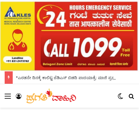
*ಎರಡನೇ ದಿನಕ್ಕೆ ಕಾಲಿಟ್ಟ ಜೆಡಿಎಸ್ ಬಿಡದಿ ಪಾದಯಾತ್ರೆ: ಮಾಜಿ ಪ್ರಧಾನಿ ಹೆಚ್.ಡಿ.ದೇವೇಗೌಡ ಸಾಥ್*
Menu
Log In
Switch
S