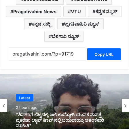
Pragativahini News
VTU
ಕನ್ನಡ ನ್ಯೂಸ್
ಕನ್ನಡ ಸುದ್ದಿ
ಪ್ರಗತಿವಾಹಿನಿ ನ್ಯೂಸ್
ಬೆಳಗಾವಿ ನ್ಯೂಸ್
Copy URL
Karnataka News
Latest
3 hours ago
*BREAKING: ಬಸ್ ಪಲ್ಟಿಯಾಗಿ ಓರ್ವ ಯುವಕ ಸಾವು:
2 hours ago
ಹಲವರ ಸ್ಥಿತಿ ಗಂಭೀರ*