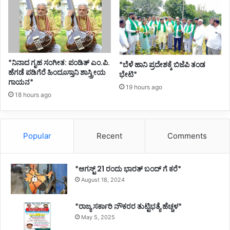
ವ
ರು
*ನಿನಾದ ಗೃಹ ಸಂಗೀತ: ಪಂಡಿತ್ ಎಂ.ಪಿ.
*ಬೆಳೆ ಹಾನಿ ಪ್ರದೇಶಕ್ಕೆ ಬಿಜೆಪಿ ತಂಡ
ಹೆಗಡೆ ಪಡಿಗೆರೆ ಹಿಂದೂಸ್ತಾನಿ ಶಾಸ್ತ್ರೀಯ
ಭೇಟಿ*
ಗಾಯನ*
19 hours ago
18 hours ago
Popular
Recent
Comments
*ಆಗಸ್ಟ್ 21 ರಂದು ಭಾರತ್‌ ಬಂದ್‌ ಗೆ ಕರೆ*
August 18, 2024
*ರಾಜ್ಯ ಸರ್ಕಾರಿ ನೌಕರರ ತುಟ್ಟಿಭತ್ಯೆ ಹೆಚ್ಚಳ*
May 5, 2025