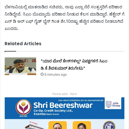
ಬೆಳಗಾವಿಯಲ್ಲಿ ಮಾತನಾಡಿದ ಸಚಿವರು, ನಾವು ಎಲ್ಲಾ ನೆರೆ ಸಂತ್ರಸ್ತರಿಗೆ ಪರಿಹಾರ
ನೀಡಿದ್ದೇವೆ. ಸಿಎಂ ಬೊಮ್ಮಾಯಿ ಪರಿಹಾರ ನೀಡುವ ಕೆಲಸ ಮಾಡಿದ್ದಾರೆ. ಹೆಕ್ಟೇರ್ ಗೆ
ಎನ್ ಡಿ ಆರ್ ಎಫ್ ಗೈಡ್ ಲೈನ್ ಗಿಂತ ಶೇ.10ರಷ್ಟು ಹೆಚ್ಚಿನ ಪರಿಹಾರ ನೀಡಲಾಗಿದೆ
ಎಂದರು.
Related Articles
*ಯಾರ ಮೇಲೆ ಕೇಸ್‌ಗಳಿಲ್ಲ? ವಿಪಕ್ಷಗಳಿಗೆ ಸಿಎಂ
ಡಿ.ಕೆ.ಶಿವಕುಮಾರ್ ತಿರುಗೇಟು*
9 minutes ago
Home add -Advt