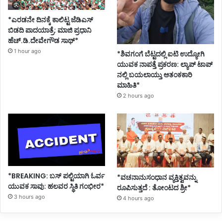
*ಎರಡನೇ ದಿನಕ್ಕೆ ಕಾಲಿಟ್ಟ ಜೆಡಿಎಸ್
ಬಿಡದಿ ಪಾದಯಾತ್ರೆ: ಮಾಜಿ ಪ್ರಧಾನಿ
ಹೆಚ್.ಡಿ.ದೇವೇಗೌಡ ಸಾಥ್*
1 hour ago
*ಶಿವಗಂಗೆ ಬೆಟ್ಟದಲ್ಲಿ ಐಟಿ ಉದ್ಯೋಗಿ
ಯುವಕ ನಾಪತ್ತೆ ಪ್ರಕರಣ: ಲ್ಯಾಪ್ ಟಾಪ್
ನಲ್ಲಿ ಬಯಲಾಯ್ತು ಆತಂಕಕಾರಿ
ಮಾಹಿತಿ*
2 hours ago
*BREAKING: ಬಸ್ ಪಲ್ಟಿಯಾಗಿ ಓರ್ವ
*ವಚನಾನುಸಂಧಾನ ವ್ಯಕ್ತಿತ್ವವನ್ನು
ಯುವಕ ಸಾವು: ಹಲವರ ಸ್ಥಿತಿ ಗಂಭೀರ*
ರೂಪಿಸುತ್ತದೆ : ತೋಂಟದ ಶ್ರೀ*
3 hours ago
4 hours ago