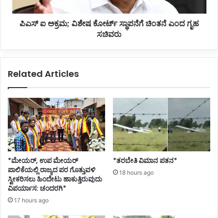
ಕೆ
ಮ
ಯಾ
;
ಪಿಎಸ್ ಐ ಅಕ್ರಮ; ವಿಶೇಷ ಕೋರ್ಟ್ ಸ್ಥಾಪನೆಗೆ ಚಿಂತನೆ ಎಂದ ಗೃಹ
ದ
ವಿ
ಸಾ
ಸಚಿವರು
ಶೇ
ವಿ
ಷ
ನ
ಕೋ
ಸಂ
ರ್
Related Articles
ಖ್
ಟ್
ಯೆ
ಸ್
ಥಾ
ಪ
ನೆ
ಗೆ
ಚಿಂ
ತ
ನೆ
*ಮೇಯರ್, ಉಪ ಮೇಯರ್
*ತರಬೇತಿ ವಿಮಾನ ಪತನ*
ಎಂ
ಪಾಲಿಕೆಯಲ್ಲಿ ರಾಜ್ಯದ ಪರ ಗೊತ್ತುವಳಿ
18 hours ago
ದ
ಸ್ವೀಕರಿಸಲು ಹಿಂದೇಟು ಹಾಕುತ್ತಿರುವುದು
ಗೃ
ವಿಪರ್ಯಾಸ: ಚಂದರಗಿ*
ಹ
17 hours ago
ಸ
ಚಿ