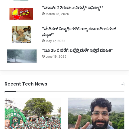
*ಮಾರ್ಚ್ 22ರಂದು ಏನಿರುತ್ತೆ? ಏನಿರಲ್ಲ?*
March 18, 2025
*ಮೆಡಿಕಲ್ ವಿದ್ಯಾರ್ಥಿಗಳಿಗೆ ರಾಜ್ಯ ಸರ್ಕಾರದಿಂದ ಗುಡ್
ನ್ಯೂಸ್*
May 17, 2025
*ಜೂ 25 ರ ವರೆಗೆ ಎಲ್ಲೆಲ್ಲಿ ಮಳೆ? ಇಲ್ಲಿದೆ ಮಾಹಿತಿ*
June 19, 2025
Recent Tech News