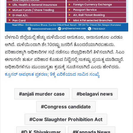
ಬೆಳಗಾವಿ ಜಿಲ್ಲೆಯಲ್ಲಿ ಹೆಚ್ಚು ಮಳೆಯಿಂದ ಅನುಕೂಲ, ಅನಾನೂಕೂಲ ಎರಡೂ
ಆಗಿದೆ. ಮಳೆಯಿಂದಾಗಿ ಶೇ.10ರಷ್ಟು ಜನರಿಗೆ ತೊಂದರೆಯಾಗಿರಬಹುದು.
ಪರಿಹಾರಕ್ಕಾಗಿ ಅಧಿಕಾರಿಗಳ ಸಭೆ ನಡೆಸಲು ಜಿಲ್ಲಾಧಿಕಾರಿಗೆ ತಿಳಿಸಲಾಗಿದೆ. ಸಿಎಂ
ಈಗಾಗಲೇ ತುರ್ತು ಪರಿಹಾರ ಕೊಡುವ ನಿಟ್ಟಿನಲ್ಲಿ ಸಾಕಷ್ಟು ಪ್ರಯತ್ನ ಮಾಡಿದ್ದಾರೆ.
ಅಧಿಕಾರಿಗಳಿಗೂ ಮುಂಜಾಗೃತಾ ಕ್ರಮಕ್ಕೆ ಸೂಚಿಸಲಾಗಿದೆ ಎಂದು ಹೇಳಿದರು.
ಕ್ರೂಸರ್ ಅಪಘಾತ ಪ್ರಕರಣ; 9ಕ್ಕೆ ಏರಿಕೆಯಾದ ಸಾವಿನ ಸಂಖ್ಯೆ
anjali murder case
belagavi news
Congress candidate
Cow Slaughter Prohibition Act
D.K.Shivakumar
Kannada News