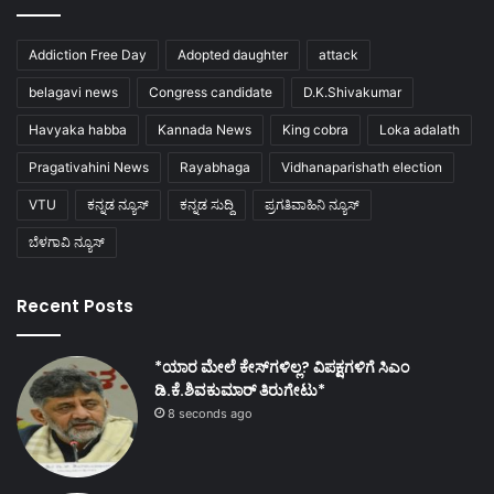
Addiction Free Day
Adopted daughter
attack
belagavi news
Congress candidate
D.K.Shivakumar
Havyaka habba
Kannada News
King cobra
Loka adalath
Pragativahini News
Rayabhaga
Vidhanaparishath election
VTU
ಕನ್ನಡ ನ್ಯೂಸ್
ಕನ್ನಡ ಸುದ್ದಿ
ಪ್ರಗತಿವಾಹಿನಿ ನ್ಯೂಸ್
ಬೆಳಗಾವಿ ನ್ಯೂಸ್
Recent Posts
*ಯಾರ ಮೇಲೆ ಕೇಸ್‌ಗಳಿಲ್ಲ? ವಿಪಕ್ಷಗಳಿಗೆ ಸಿಎಂ
ಡಿ.ಕೆ.ಶಿವಕುಮಾರ್ ತಿರುಗೇಟು*
8 seconds ago