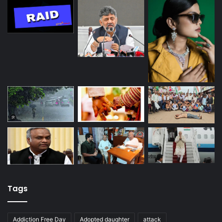
Tags
Addiction Free Day
Adopted daughter
attack