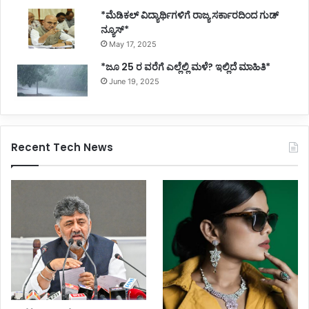
*ಮೆಡಿಕಲ್ ವಿದ್ಯಾರ್ಥಿಗಳಿಗೆ ರಾಜ್ಯ ಸರ್ಕಾರದಿಂದ ಗುಡ್
ನ್ಯೂಸ್*
May 17, 2025
*ಜೂ 25 ರ ವರೆಗೆ ಎಲ್ಲೆಲ್ಲಿ ಮಳೆ? ಇಲ್ಲಿದೆ ಮಾಹಿತಿ*
June 19, 2025
Recent Tech News