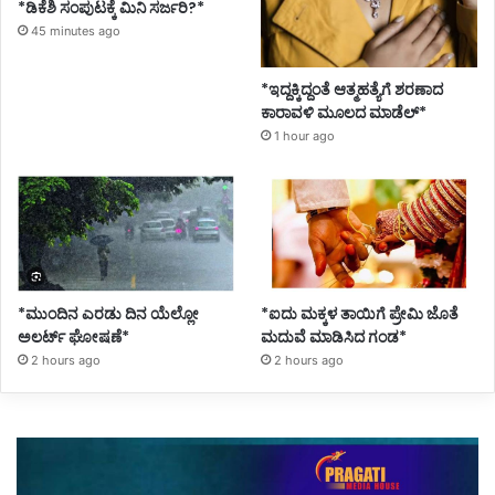
*ಡಿಕೆಶಿ ಸಂಪುಟಕ್ಕೆ ಮಿನಿ ಸರ್ಜರಿ?*
45 minutes ago
*ಇದ್ದಕ್ಕಿದ್ದಂತೆ ಆತ್ಮಹತ್ಯೆಗೆ ಶರಣಾದ
ಕಾರಾವಳಿ ಮೂಲದ ಮಾಡೆಲ್*
1 hour ago
*ಮುಂದಿನ ಎರಡು ದಿನ ಯೆಲ್ಲೋ
*ಐದು ಮಕ್ಕಳ ತಾಯಿಗೆ ಪ್ರೇಮಿ ಜೊತೆ
ಅಲರ್ಟ್ ಘೋಷಣೆ*
ಮದುವೆ ಮಾಡಿಸಿದ ಗಂಡ*
2 hours ago
2 hours ago