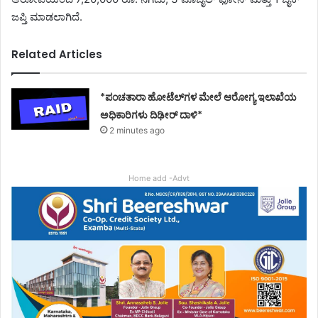
ಜಪ್ತಿ ಮಾಡಲಾಗಿದೆ.
Related Articles
*ಪಂಚತಾರಾ ಹೋಟೆಲ್‌ಗಳ ಮೇಲೆ ಆರೋಗ್ಯ ಇಲಾಖೆಯ
ಅಧಿಕಾರಿಗಳು ದಿಢೀರ್ ದಾಳಿ*
2 minutes ago
Home add -Advt