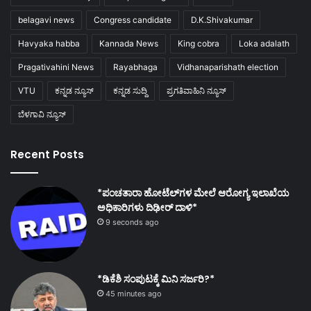
belagavi news
Congress candidate
D.K.Shivakumar
Havyaka habba
Kannada News
King cobra
Loka adalath
Pragativahini News
Rayabhaga
Vidhanaparishath election
VTU
ಕನ್ನಡ ನ್ಯೂಸ್
ಕನ್ನಡ ಸುದ್ದಿ
ಪ್ರಗತಿವಾಹಿನಿ ನ್ಯೂಸ್
ಬೆಳಗಾವಿ ನ್ಯೂಸ್
Recent Posts
*ಪಂಚತಾರಾ ಹೋಟೆಲ್‌ಗಳ ಮೇಲೆ ಆರೋಗ್ಯ ಇಲಾಖೆಯ
ಅಧಿಕಾರಿಗಳು ದಿಢೀರ್ ದಾಳಿ*
9 seconds ago
*ಡಿಕೆಶಿ ಸಂಪುಟಕ್ಕೆ ಮಿನಿ ಸರ್ಜರಿ?*
45 minutes ago