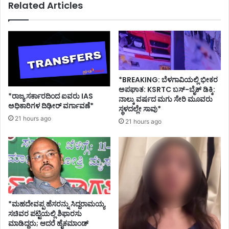
Related Articles
ಬಂ
ಪೊ
ಧ
ಲೀ
ನ
ಸ್
;
ಠಾ
ವ್
ಣೆ
ಯಾ
ಗೆ
ಪ
ಶ
*BREAKING: ಬೆಳಗಾವಿಯಲ್ಲಿ ಭೀಕರ
ಕ
ರ
ಅಪಘಾತ: KSRTC ಬಸ್-ಬೈಕ್ ಡಿಕ್ಕಿ:
ಜ
ಣಾ
*ರಾಜ್ಯ ಸರ್ಕಾರದಿಂದ ಐವರು IAS
ನಾಲ್ಕು ವರ್ಷದ ಮಗು ಸೇರಿ ಮೂವರು
ನಾ
ದ
ಅಧಿಕಾರಿಗಳ ದಿಢೀರ್ ವರ್ಗಾವಣೆ*
ಸ್ಥಳದಲ್ಲೇ ಸಾವು*
ಕ್
ವ್
21 hours ago
21 hours ago
ರೋ
ಯ
ಶ
ಕ್
ತಿ
*ಮಹದೇವಪ್ಪ ಹೆಸರನ್ನು ಸಿದ್ದರಾಮಯ್ಯ
ಸಚಿವರ ಪಟ್ಟಿಯಲ್ಲಿ ಶಿಫಾರಸು
ಮಾಡಿದ್ದರು; ಆದರೆ ಹೈಕಮಾಂಡ್