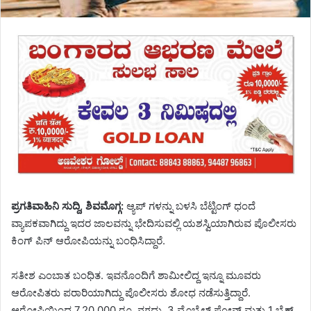
ಪ್ರಗತಿವಾಹಿನಿ ಸುದ್ದಿ, ಶಿವಮೊಗ್ಗ:
ಆ್ಯಪ್ ಗಳನ್ನು ಬಳಸಿ ಬೆಟ್ಟಿಂಗ್ ಧಂದೆ
ವ್ಯಾಪಕವಾಗಿದ್ದು ಇದರ ಜಾಲವನ್ನು ಭೇದಿಸುವಲ್ಲಿ ಯಶಸ್ವಿಯಾಗಿರುವ ಪೊಲೀಸರು
ಕಿಂಗ್ ಪಿನ್ ಆರೋಪಿಯನ್ನು ಬಂಧಿಸಿದ್ದಾರೆ.
ಸತೀಶ ಎಂಬಾತ ಬಂಧಿತ. ಇವನೊಂದಿಗೆ ಶಾಮೀಲಿದ್ದ ಇನ್ನೂ ಮೂವರು
ಆರೋಪಿತರು ಪರಾರಿಯಾಗಿದ್ದು ಪೊಲೀಸರು ಶೋಧ ನಡೆಸುತ್ತಿದ್ದಾರೆ.
ಆರೋಪಿಯಿಂದ 7,20,000 ರೂ. ನಗದು, 3 ಮೊಬೈಲ್ ಫೋನ್ ಮತ್ತು 1 ಬೈಕ್