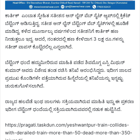
ಕಾರ್ತಿಕ್ ಎಂಬಾತ ಸ್ನೇಹಿತ ಸತೀಶನ ಆನ್ ಲೈನ್ ವೆಬ್ ಸೈಟ್ ಆ್ಯಪ್‌ನಲ್ಲಿ ಕ್ರಿಕೆಟ್
ಬೆಟ್ಟಿಂಗ್ ಆಡಿಸುತ್ತಿದ್ದ. ಸತೀಶ ಆನ್ ಲೈನ್ ಬೆಟ್ಟಿಂಗ್ ವೆಬ್ ಸೈಟ್​ಗಳಲ್ಲಿ ಹೂಡಿಕೆ
ಮಾಡಿದ್ದ. ಕಳೆದ ಮೂರ್ನಾಲ್ಕು ವರ್ಷಗಳಿಂದ ಸತೀಶ​ನಿಗೆ ಕಾರ್ತಿಕ್ ಹಣ
ನೀಡುತ್ತಲೂ ಇದ್ದ. ಆದರೆ, ನಂತರದಲ್ಲಿ ಹಣ ಕೇಳಿದಾಗ 3 ಲಕ್ಷ ರೂ.ಗಳನ್ನು
ಸತೀಶ್ ವಾಪಸ್ ಕೊಟ್ಟಿರಲಿಲ್ಲ ಎನ್ನಲಾಗಿದೆ.
ಬೆಟ್ಟಿಂಗ್ ಧಂದೆ ಹದ್ದುಮೀರಿರುವ ಮಾಹಿತಿ ಪಡೆದ ಶಿವಮೊಗ್ಗ ಎಸ್ಪಿ ಮಿಥುನ್
ಕುಮಾರ್ ಅವರು ವಿಶೇಷ ತಂಡ ರಚಿಸಿ ತನಿಖೆ ಆರಂಭಿಸಿದ್ದರು. ಇದೀಗ ಜಾಲದ
ಪ್ರಮುಖ ಕೊಂಡಿಗಳೇ ಪತ್ತೆಯಾಗಿರುವ ಹಿನ್ನೆಲೆಯಲ್ಲಿ ತನಿಖೆಯನ್ನು ಇನ್ನಷ್ಟು
ಚುರುಕುಗೊಳಿಸಲಾಗಿದೆ.
ರಾಜ್ಯದ ಹಲವೆಡೆ ಇಂಥ ಜಾಲಗಳು ಸಕ್ರಿಯವಾಗಿರುವ ಮಾಹಿತಿ ಇದ್ದು ಈ ಪ್ರಕರಣ
ಇದೀಗ ಬೆಟ್ಟಿಂಗ್ ಧಂದೆಯಲ್ಲಿ ಸಕ್ರಿಯವಾಗಿರುವವರಲ್ಲಿ ನಡುಕ ಹುಟ್ಟಿಸಿದೆ.
https://pragati.taskdun.com/yeshwantpur-train-collides-
with-derailed-train-more-than-50-dead-more-than-350-