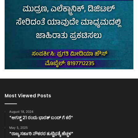
Most Viewed Posts
August 18, 2024
*ಆಗಸ್ಟ್ 21 ರಂದು ಭಾರತ್‌ ಬಂದ್‌ ಗೆ ಕರೆ*
May 5, 2025
*ರಾಜ್ಯ ಸರ್ಕಾರಿ ನೌಕರರ ತುಟ್ಟಿಭತ್ಯೆ ಹೆಚ್ಚಳ*