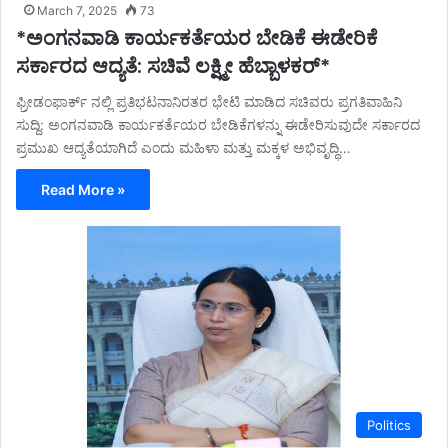
March 7, 2025
73
*ಅಂಗನವಾಡಿ ಕಾರ್ಯಕರ್ತೆಯರ ಬೇಡಿಕೆ ಈಡೇರಿಕೆ
ಸರ್ಕಾರದ ಆದ್ಯತೆ: ಸಚಿವೆ ಲಕ್ಷ್ಮೀ ಹೆಬ್ಬಾಳಕರ್*
ಫ್ರೀಡಂಫಾರ್ಕ್ ನಲ್ಲಿ ಪ್ರತಿಭಟನಾನಿರತರ ಭೇಟಿ ಮಾಡಿದ ಸಚಿವರು ಪ್ರಗತಿವಾಹಿನಿ
ಸುದ್ದಿ: ಅಂಗನವಾಡಿ ಕಾರ್ಯಕರ್ತೆಯರ ಬೇಡಿಕೆಗಳನ್ನು ಈಡೇರಿಸುವುದೇ ಸರ್ಕಾರದ
ಪ್ರಮುಖ ಆದ್ಯತೆಯಾಗಿದೆ ಎಂದು ಮಹಿಳಾ ಮತ್ತು ಮಕ್ಕಳ ಅಭಿವೃದ್ಧಿ…
Read More »
Politics