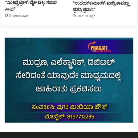
*ನಿಂತಿದ್ದ ಟ್ರಕ್‌ಗೆ ಬೈಕ್ ಡಿಕ್ಕಿ; ಸವಾರ
*ಉದಯ್‌ಕುಮಾರ್‌ಗೆ ಖಾದ್ರಿ ಶಾಮಣ್ಣ
ಸಾವು*
ಪ್ರಶಸ್ತಿ ಪ್ರದಾನ*
6 hours ago
7 hours ago