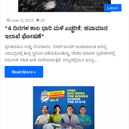
Latest
June 12, 2023
24
*4 ದಿನಗಳ ಕಾಲ ಭಾರಿ ಮಳೆ ಎಚ್ಚರಿಕೆ; ಹವಾಮಾನ
ಇಲಾಖೆ ಘೋಷಣೆ*
ಪ್ರಗತಿವಾಹಿನಿ ಸುದ್ದಿ; ಬೆಂಗಳೂರು: ಬಿಪರ್ ಜಾಯ್ ಚಂಡಮಾರುತ ಅರಬ್ಬಿ
ಸಮುದ್ರದಲ್ಲಿ ತೀವ್ರ ಸ್ವರೂಪ ಪಡೆದುಕೊಂಡಿದ್ದು, ದೇಶದ ಕರಾವಳಿ ಪ್ರದೇಶಗಳಲ್ಲಿ
ಬಿರುಗಾಳಿ ಸಹಿತ ಭಾರಿ ಮಳೆಯಾಗುತ್ತಿದೆ. ರಾಜ್ಯದಲ್ಲಿಯೂ ಇನ್ನೂ…
Read More »