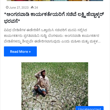
June 27, 2023
24
*ಅಂಗನವಾಡಿ ಕಾರ್ಯಕರ್ತೆಯರಿಗೆ ಸಚಿವೆ ಲಕ್ಷ್ಮಿ ಹೆಬ್ಬಾಳ್ಕರ್
ಭರವಸೆ*
ವಿವಿಧ ಬೇಡಿಕೆಗಳ ಈಡೇರಿಕೆಗೆ ಒತ್ತಾಯಿಸಿ ಸಚಿವರಿಗೆ ಮನವಿ ಸಲ್ಲಿಸಿದ
ಕಾರ್ಯಕರ್ತರು ಪ್ರಗತಿವಾಹಿನಿ ಸುದ್ದಿ; ಬೆಂಗಳೂರು: ಅಂಗನವಾಡಿ ಕಾರ್ಯಕರ್ತರ
ಬೇಡಿಕೆಗಳನ್ನು ಶೀಘ್ರವೇ ಈಡೇರಿಸಲಾಗುವುದು ಎಂದು ಮಹಿಳಾ ಮತ್ತು ಮಕ್ಕಳ…
Read More »
Uncategorized