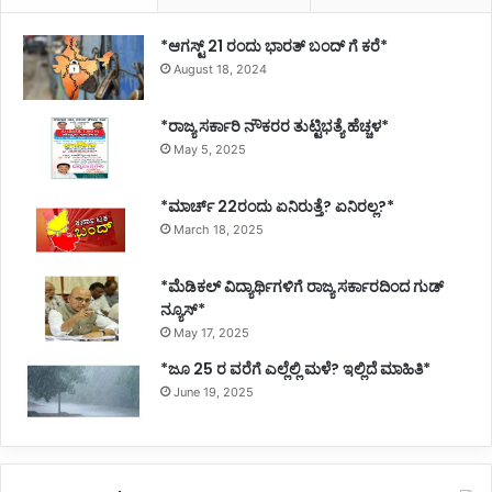
*ಆಗಸ್ಟ್ 21 ರಂದು ಭಾರತ್‌ ಬಂದ್‌ ಗೆ ಕರೆ*
August 18, 2024
*ರಾಜ್ಯ ಸರ್ಕಾರಿ ನೌಕರರ ತುಟ್ಟಿಭತ್ಯೆ ಹೆಚ್ಚಳ*
May 5, 2025
*ಮಾರ್ಚ್ 22ರಂದು ಏನಿರುತ್ತೆ? ಏನಿರಲ್ಲ?*
March 18, 2025
*ಮೆಡಿಕಲ್ ವಿದ್ಯಾರ್ಥಿಗಳಿಗೆ ರಾಜ್ಯ ಸರ್ಕಾರದಿಂದ ಗುಡ್
ನ್ಯೂಸ್*
May 17, 2025
*ಜೂ 25 ರ ವರೆಗೆ ಎಲ್ಲೆಲ್ಲಿ ಮಳೆ? ಇಲ್ಲಿದೆ ಮಾಹಿತಿ*
June 19, 2025