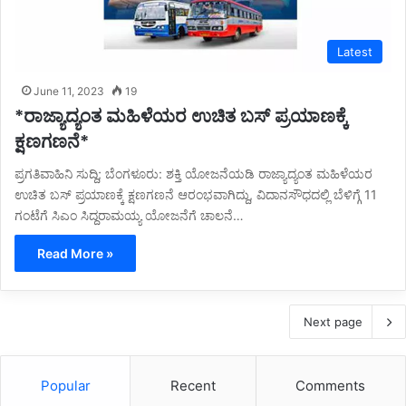
Latest
June 11, 2023
19
*ರಾಜ್ಯಾದ್ಯಂತ ಮಹಿಳೆಯರ ಉಚಿತ ಬಸ್ ಪ್ರಯಾಣಕ್ಕೆ
ಕ್ಷಣಗಣನೆ*
ಪ್ರಗತಿವಾಹಿನಿ ಸುದ್ದಿ; ಬೆಂಗಳೂರು: ಶಕ್ತಿ ಯೋಜನೆಯಡಿ ರಾಜ್ಯಾದ್ಯಂತ ಮಹಿಳೆಯರ
ಉಚಿತ ಬಸ್ ಪ್ರಯಾಣಕ್ಕೆ ಕ್ಷಣಗಣನೆ ಆರಂಭವಾಗಿದ್ದು, ವಿದಾನಸೌಧದಲ್ಲಿ ಬೆಳಿಗ್ಗೆ 11
ಗಂಟೆಗೆ ಸಿಎಂ ಸಿದ್ದರಾಮಯ್ಯ ಯೋಜನೆಗೆ ಚಾಲನೆ…
Read More »
Next page
Popular
Recent
Comments