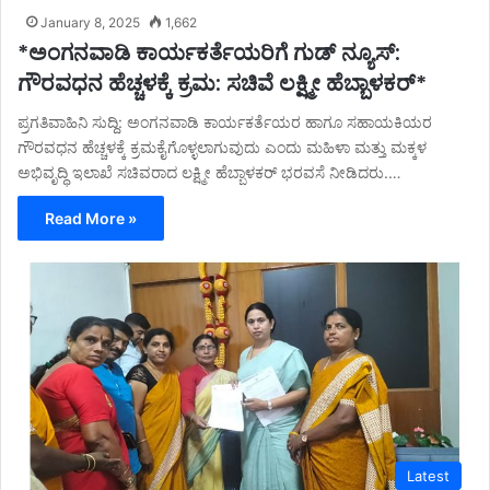
January 8, 2025
1,662
*ಅಂಗನವಾಡಿ ಕಾರ್ಯಕರ್ತೆಯರಿಗೆ ಗುಡ್ ನ್ಯೂಸ್:
ಗೌರವಧನ ಹೆಚ್ಚಳಕ್ಕೆ ಕ್ರಮ: ಸಚಿವೆ ಲಕ್ಷ್ಮೀ ಹೆಬ್ಬಾಳಕರ್*
ಪ್ರಗತಿವಾಹಿನಿ ಸುದ್ದಿ: ಅಂಗನವಾಡಿ ಕಾರ್ಯಕರ್ತೆಯರ ಹಾಗೂ ಸಹಾಯಕಿಯರ
ಗೌರವಧನ ಹೆಚ್ಚಳಕ್ಕೆ ಕ್ರಮಕೈಗೊಳ್ಳಲಾಗುವುದು ಎಂದು ಮಹಿಳಾ ಮತ್ತು ಮಕ್ಕಳ
ಅಭಿವೃದ್ಧಿ ಇಲಾಖೆ ಸಚಿವರಾದ ಲಕ್ಷ್ಮೀ ಹೆಬ್ಬಾಳಕರ್ ಭರವಸೆ ನೀಡಿದರು.…
Read More »
Latest