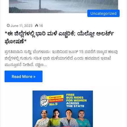
Uncategorized
June 11, 2023
16
*ಈ ಜಿಲ್ಲೆಗಳಲ್ಲಿ ಭಾರಿ ಮಳೆ ಎಚ್ಚರಿಕೆ; ಯೆಲ್ಲೋ ಅಲರ್ಟ್
ಘೋಷಣೆ*
ಪ್ರಗತಿವಾಹಿನಿ ಸುದ್ದಿ; ಬೆಂಗಳೂರು: ಇಂದಿನಿಂದ ಜೂನ್ 15 ರವರೆಗೆ ರಾಜ್ಯದ ಹಲವು
ಜಿಲ್ಲೆಗಳಲ್ಲಿ ಗುಡುಗು ಸಹಿತ ಭಾರಿ ಮಳೆಯಾಗಲಿದೆ ಎಂದು ಹವಮಾನ ಇಲಾಖೆ
ಮುನ್ಸೂಚನೆ ನೀಡಿದೆ. ದಕ್ಷಿಣ…
Read More »