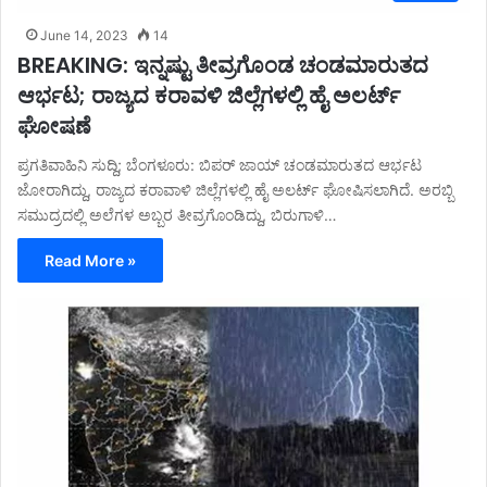
June 14, 2023
14
BREAKING: ಇನ್ನಷ್ಟು ತೀವ್ರಗೊಂಡ ಚಂಡಮಾರುತದ
ಆರ್ಭಟ; ರಾಜ್ಯದ ಕರಾವಳಿ ಜಿಲ್ಲೆಗಳಲ್ಲಿ ಹೈ ಅಲರ್ಟ್
ಘೋಷಣೆ
ಪ್ರಗತಿವಾಹಿನಿ ಸುದ್ದಿ; ಬೆಂಗಳೂರು: ಬಿಪರ್ ಜಾಯ್ ಚಂಡಮಾರುತದ ಆರ್ಭಟ
ಜೋರಾಗಿದ್ದು, ರಾಜ್ಯದ ಕರಾವಾಳಿ ಜಿಲ್ಲೆಗಳಲ್ಲಿ ಹೈ ಅಲರ್ಟ್ ಘೋಷಿಸಲಾಗಿದೆ. ಅರಬ್ಬಿ
ಸಮುದ್ರದಲ್ಲಿ ಅಲೆಗಳ ಅಬ್ಬರ ತೀವ್ರಗೊಂಡಿದ್ದು, ಬಿರುಗಾಳಿ…
Read More »