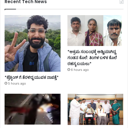
Recent Tech News
*ಅಕ್ರಮ ಸಂಬಂಧಕ್ಕೆ ಅಡ್ಡಿಯಾಗಿದ್ದ
ಗಂಡನ ಕೊಲೆ: ತಿಂಗಳ ಬಳಿಕ ಕೊಲೆ
ರಹಸ್ಯ ಬಯಲು*
6 hours ago
*ಟ್ರೆಕ್ಕಿಂಗ್ ಗೆ ತೆರಳಿದ್ದ ಯುವಕ ನಾಪತ್ತೆ*
5 hours ago