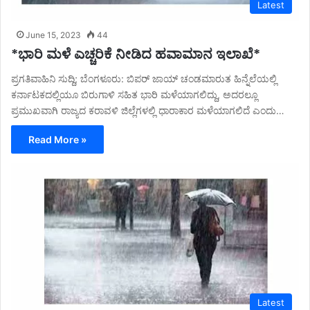
Latest
June 15, 2023
44
*ಭಾರಿ ಮಳೆ ಎಚ್ಚರಿಕೆ ನೀಡಿದ ಹವಾಮಾನ ಇಲಾಖೆ*
ಪ್ರಗತಿವಾಹಿನಿ ಸುದ್ದಿ; ಬೆಂಗಳೂರು: ಬಿಪರ್ ಜಾಯ್ ಚಂಡಮಾರುತ ಹಿನ್ನೆಲೆಯಲ್ಲಿ
ಕರ್ನಾಟಕದಲ್ಲಿಯೂ ಬಿರುಗಾಳಿ ಸಹಿತ ಭಾರಿ ಮಳೆಯಾಗಲಿದ್ದು, ಅದರಲ್ಲೂ
ಪ್ರಮುಖವಾಗಿ ರಾಜ್ಯದ ಕರಾವಳಿ ಜಿಲ್ಲೆಗಳಲ್ಲಿ ಧಾರಾಕಾರ ಮಳೆಯಾಗಲಿದೆ ಎಂದು…
Read More »
Latest