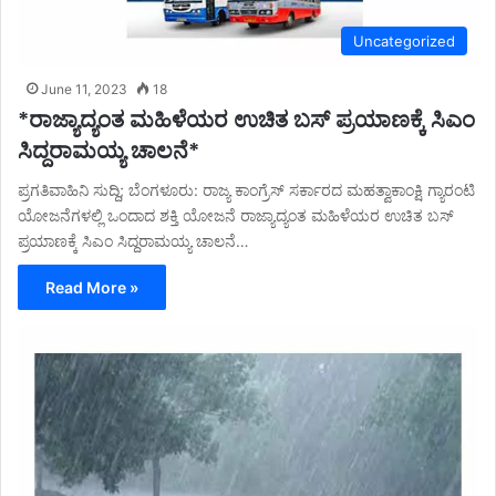
Uncategorized
June 11, 2023
18
*ರಾಜ್ಯಾದ್ಯಂತ ಮಹಿಳೆಯರ ಉಚಿತ ಬಸ್ ಪ್ರಯಾಣಕ್ಕೆ ಸಿಎಂ
ಸಿದ್ದರಾಮಯ್ಯ ಚಾಲನೆ*
ಪ್ರಗತಿವಾಹಿನಿ ಸುದ್ದಿ; ಬೆಂಗಳೂರು: ರಾಜ್ಯ ಕಾಂಗ್ರೆಸ್ ಸರ್ಕಾರದ ಮಹತ್ವಾಕಾಂಕ್ಷಿ ಗ್ಯಾರಂಟಿ
ಯೋಜನೆಗಳಲ್ಲಿ ಒಂದಾದ ಶಕ್ತಿ ಯೋಜನೆ ರಾಜ್ಯಾದ್ಯಂತ ಮಹಿಳೆಯರ ಉಚಿತ ಬಸ್
ಪ್ರಯಾಣಕ್ಕೆ ಸಿಎಂ ಸಿದ್ದರಾಮಯ್ಯ ಚಾಲನೆ…
Read More »