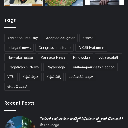
Tags
Addiction Free Day
Adopted daughter
attack
belagavi news
Congress candidate
D.K.Shivakumar
Havyaka habba
Kannada News
King cobra
Loka adalath
Pragativahini News
Rayabhaga
Vidhanaparishath election
VTU
ಕನ್ನಡ ನ್ಯೂಸ್
ಕನ್ನಡ ಸುದ್ದಿ
ಪ್ರಗತಿವಾಹಿನಿ ನ್ಯೂಸ್
ಬೆಳಗಾವಿ ನ್ಯೂಸ್
Recent Posts
*ಯಶ್ ಅಭಿನಯದ ಟಾಕ್ಸಿಕ್ ಸಿನಿಮಾದ ಟ್ರೈಲರ್ ಬಿಡುಗಡೆ*
1 hour ago