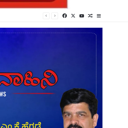
Facebook
X
YouTube
Random Article
Sidebar