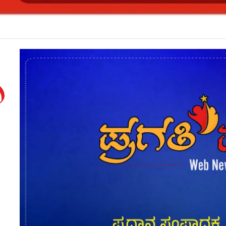
ಗಳೇ ಸೀಟು ಕೊಡಲು ಸೂಚಿಸಿದರೂ ಒಪ್ಪದ ಪ್ರಾಂಶುಪಾಲರು!ಶಾಲಾದಿನಗಳನ್ನು ಸ್ಮರಿಸಿದ ಸಿಎಂ*