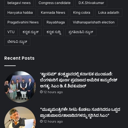
belagavi news
Congress candidate
D.K.Shivakumar
Havyaka habba
Kannada News
King cobra
Loka adalath
Pragativahini News
Rayabhaga
Vidhanaparishath election
VTU
ಕನ್ನಡ ನ್ಯೂಸ್
ಕನ್ನಡ ಸುದ್ದಿ
ಪ್ರಗತಿವಾಹಿನಿ ನ್ಯೂಸ್
ಬೆಳಗಾವಿ ನ್ಯೂಸ್
Recent Posts
‘ಕ್ವಾಂಟಮ್’ ತಂತ್ರಜ್ಞಾನದಲ್ಲಿ ಕರ್ನಾಟಕ ಮುಂಚೂಣಿ:
ಬೆಂಗಳೂರಿಗೆ ಪೂರ್ಣ ಪ್ರಮಾಣದ ಅಮೆರಿಕ ಕಾನ್ಸುಲೇಟ್
ಅಗತ್ಯ: ಸಿಎಂ ಡಿ.ಕೆ.ಶಿವಕುಮಾರ್
12 hours ago
*ಮುಖ್ಯಮಂತ್ರಿಗಳೇ ಸೀಟು ಕೊಡಲು ಸೂಚಿಸಿದರೂ ಒಪ್ಪದ
ಪ್ರಾಂಶುಪಾಲರು!ಶಾಲಾದಿನಗಳನ್ನು ಸ್ಮರಿಸಿದ ಸಿಎಂ*
12 hours ago