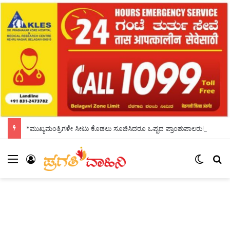
*ಮುಖ್ಯಮಂತ್ರಿಗಳೇ ಸೀಟು ಕೊಡಲು ಸೂಚಿಸಿದರೂ ಒಪ್ಪದ ಪ್ರಾಂಶುಪಾಲರು!ಶಾಲಾದಿನಗಳನ್ನು ಸ್ಮರಿಸಿದ ಸಿಎಂ*
Menu
Log In
Switch
S