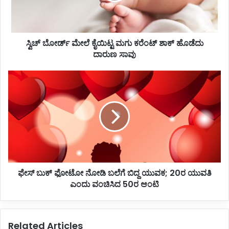
ಮೇ
ಲೆ
ಕೈ
ಸ್ವಿಚ್ ಬೋರ್ಡ್ ಮೇಲೆ ಕೈಯಿಟ್ಟ ಮಗು ಕರೆಂಟ್ ಶಾಕ್ ಹೊಡೆದು
ಯಿ
ದಾರುಣ ಸಾವು
ಟ್
ಟ
ಮ
ಫೇ
ಗು
ಸ್
ಕ
ಬು
ರೆಂ
ಕ್
ಟ್
ಫೋ
ಶಾ
ಟೋ
ಕ್
ನೋ
ಹೊ
ಡಿ
ಡೆ
ಬ
ದು
ಫೇಸ್ ಬುಕ್ ಫೋಟೋ ನೋಡಿ ಬಲೆಗೆ ಬಿದ್ದ ಯುವಕ; 20ರ ಯುವತಿ
ಲೆ
ದಾ
ಎಂದು ವಂಚಿಸಿದ 50ರ ಆಂಟಿ
ಗೆ
ರು
ಬಿ
ಣ
ದ್
ಸಾ
ದ
Related Articles
ವು
ಯು