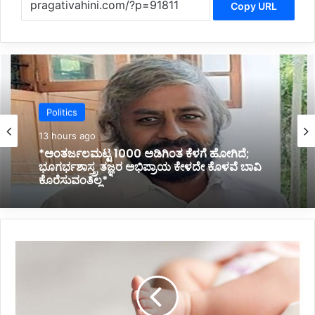
Copy URL
Politics
13 hours ago
*ಹೊರಟ್ಟಿಯವರಿಂದ ರಾಜೀನಾಮೆ ಪಡೆದ ಸರ್ಕಾರದ ನಡೆ
ಪರಿಷತ್ ಇಹಾಸದಲ್ಲಿ ಕಪ್ಪು ಚುಕ್ಕೆ:ಬಸವರಾಜ ಬೊಮ್ಮಾಯಿ*
ಸ್
ವಿ
ಚ್
ಬೋ
ರ್
ಡ್