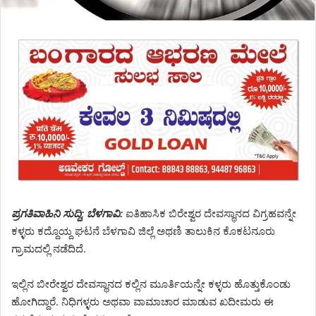
ಪ್ರಗತಿವಾಹಿನಿ ಸುದ್ದಿ; ಬೆಳಗಾವಿ:
ಐತಿಹಾಸಿಕ ಬಿರೇಶ್ವರ ದೇವಸ್ಥಾನದ ವಿಗ್ರಹವನ್ನೇ
ಕಳ್ಳರು ಕದ್ದೊಯ್ದ ಘಟನೆ ಬೆಳಗಾವಿ ಜಿಲ್ಲೆ ಅಥಣಿ ತಾಲುಕಿನ ಕೊಕಟನೂರು
ಗ್ರಾಮದಲ್ಲಿ ನಡೆದಿದೆ.
ಇಲ್ಲಿನ ಬೀರೇಶ್ವರ ದೇವಸ್ಥಾನದ ಕಲ್ಲಿನ ಮೂರ್ತಿಯನ್ನೇ ಕಳ್ಳರು ಹೊತ್ತುಕೊಂಡು
ಹೋಗಿದ್ದಾರೆ. ನಿಧಿಗಳ್ಳರು ಅಥವಾ ವಾಮಾಚಾರ ಮಾಡುವ ಖದೀಮರು ಈ