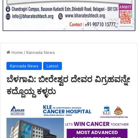
Home
/
Kannada News
Kannada News
Latest
ಬೆಳಗಾವಿ: ಬೀರೇಶ್ವರ ದೇವರ ವಿಗ್ರಹವನ್ನೇ
ಕದ್ದೊಯ್ದ ಕಳ್ಳರು