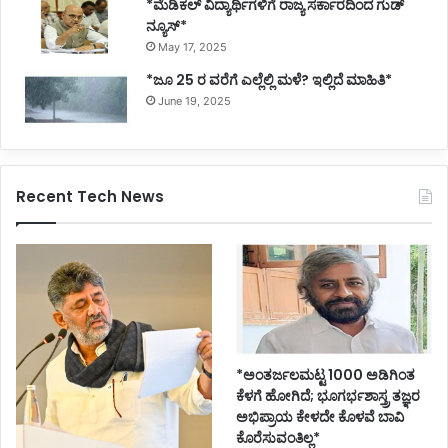
*ಮೆಡಿಕಲ್ ವಿದ್ಯಾರ್ಥಿಗಳಿಗೆ ರಾಜ್ಯ ಸರ್ಕಾರದಿಂದ ಗುಡ್
ನ್ಯೂಸ್*
May 17, 2025
*ಜೂ 25 ರ ವರೆಗೆ ಎಲ್ಲೆಲ್ಲಿ ಮಳೆ? ಇಲ್ಲಿದೆ ಮಾಹಿತಿ*
June 19, 2025
Recent Tech News
*ಅಂತರ್ಜಲಮಟ್ಟ 1000 ಅಡಿಗಿಂತ
ಕೆಳಗೆ ಹೋಗಿದೆ; ಭೂಗರ್ಭಶಾಸ್ತ್ರ ತಜ್ಞರ
ಅಭಿಪ್ರಾಯ ಕೇಳದೇ ಕೊಳವೆ ಬಾವಿ
ಕೊರೆಸುವಂತಿಲ್ಲ*