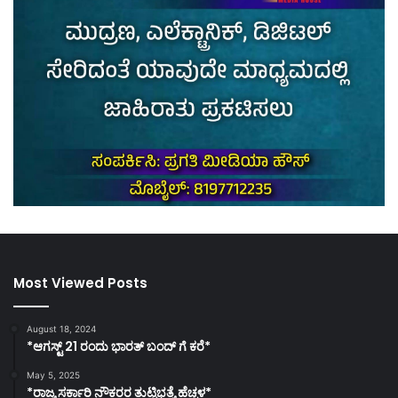
Most Viewed Posts
August 18, 2024
*ಆಗಸ್ಟ್ 21 ರಂದು ಭಾರತ್‌ ಬಂದ್‌ ಗೆ ಕರೆ*
May 5, 2025
*ರಾಜ್ಯ ಸರ್ಕಾರಿ ನೌಕರರ ತುಟ್ಟಿಭತ್ಯೆ ಹೆಚ್ಚಳ*