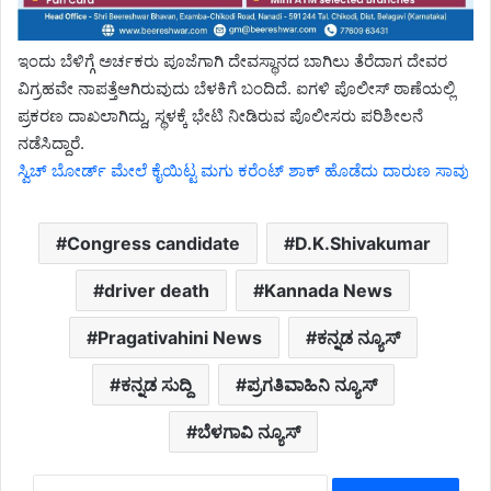
ಇಂದು ಬೆಳಿಗ್ಗೆ ಅರ್ಚಕರು ಪೂಜೆಗಾಗಿ ದೇವಸ್ಥಾನದ ಬಾಗಿಲು ತೆರೆದಾಗ ದೇವರ
ವಿಗ್ರಹವೇ ನಾಪತ್ತೆಆಗಿರುವುದು ಬೆಳಕಿಗೆ ಬಂದಿದೆ. ಐಗಳಿ ಪೊಲೀಸ್ ಠಾಣೆಯಲ್ಲಿ
ಪ್ರಕರಣ ದಾಖಲಾಗಿದ್ದು, ಸ್ಥಳಕ್ಕೆ ಭೇಟಿ ನೀಡಿರುವ ಪೊಲೀಸರು ಪರಿಶೀಲನೆ
ನಡೆಸಿದ್ದಾರೆ.
ಸ್ವಿಚ್ ಬೋರ್ಡ್ ಮೇಲೆ ಕೈಯಿಟ್ಟ ಮಗು ಕರೆಂಟ್ ಶಾಕ್ ಹೊಡೆದು ದಾರುಣ ಸಾವು
Congress candidate
D.K.Shivakumar
driver death
Kannada News
Pragativahini News
ಕನ್ನಡ ನ್ಯೂಸ್
ಕನ್ನಡ ಸುದ್ದಿ
ಪ್ರಗತಿವಾಹಿನಿ ನ್ಯೂಸ್
ಬೆಳಗಾವಿ ನ್ಯೂಸ್