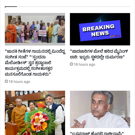
ವ
ಕ
;
2
0
ರ
ಯು
ವ
*ಜಾನಕಿ ಗೀತೆಗಳ ಗಾಯನದಲ್ಲಿ ಮಿಂದೆದ್ದ
*ಪಾದಚಾರಿಗಳ ಮೇಲೆ ಹರಿದ ಮೈನಿಂಗ್
ತಿ
ಸಂಗೀತ ಸಂಜೆ* *‘ಸ್ಪಂದನಾ
ಲಾರಿ: ಇಬ್ಬರು ಸ್ಥಳದಲ್ಲೇ ದುರ್ಮರಣ*
ಎಂ
ಮೆಲೋಡೀಸ್’ ಸ್ವರ ಶ್ರದ್ಧಾಂಜಲಿ
18 hours ago
ಕಾರ್ಯಕ್ರಮದಲ್ಲಿ ಸಂಗೀತಾಸಕ್ತರ
ದು
ಮನಸೂರೆಗೊಂಡ ಗಾಯಕರು*
ವಂ
ಚಿ
18 hours ago
ಸಿ
ದ
5
0
ರ
ಆಂ
ಟಿ
*ಬಸವರಾಜ್ ಹೊರಟ್ಟಿ ರಾಜೀನಾಮೆ*