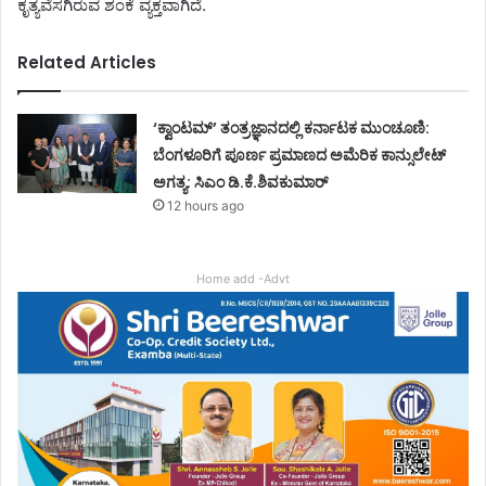
ಕೃತ್ಯವೆಸಗಿರುವ ಶಂಕೆ ವ್ಯಕ್ತವಾಗಿದೆ.
Related Articles
‘ಕ್ವಾಂಟಮ್’ ತಂತ್ರಜ್ಞಾನದಲ್ಲಿ ಕರ್ನಾಟಕ ಮುಂಚೂಣಿ:
ಬೆಂಗಳೂರಿಗೆ ಪೂರ್ಣ ಪ್ರಮಾಣದ ಅಮೆರಿಕ ಕಾನ್ಸುಲೇಟ್
ಅಗತ್ಯ: ಸಿಎಂ ಡಿ.ಕೆ.ಶಿವಕುಮಾರ್
12 hours ago
Home add -Advt