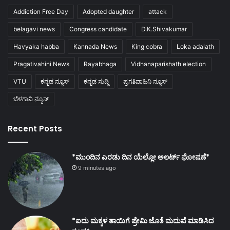
Addiction Free Day
Adopted daughter
attack
belagavi news
Congress candidate
D.K.Shivakumar
Havyaka habba
Kannada News
King cobra
Loka adalath
Pragativahini News
Rayabhaga
Vidhanaparishath election
VTU
ಕನ್ನಡ ನ್ಯೂಸ್
ಕನ್ನಡ ಸುದ್ದಿ
ಪ್ರಗತಿವಾಹಿನಿ ನ್ಯೂಸ್
ಬೆಳಗಾವಿ ನ್ಯೂಸ್
Recent Posts
*ಮುಂದಿನ ಎರಡು ದಿನ ಯೆಲ್ಲೋ ಅಲರ್ಟ್ ಘೋಷಣೆ*
9 minutes ago
*ಐದು ಮಕ್ಕಳ ತಾಯಿಗೆ ಪ್ರೇಮಿ ಜೊತೆ ಮದುವೆ ಮಾಡಿಸಿದ