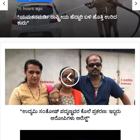
16 hours ago
*ಲಾಲ್ ಬಾಗ್ ಮಾದರಿ 3 ಉದ್ಯಾನ ನಿರ್ಮಾಣಕ್ಕೆ ಚಿಂತನೆ:
ಸಿಎಂ ಡಿ.ಕೆ.ಶಿವಕುಮಾರ್*
*ಉದ್ಯಮಿ
ಸಂತೋಷ್
ಪದ್ಮಣ್ಣವರ
ಕೊಲೆ
ಪ್ರಕರಣ:
ಇಬ್ಬರು
ಆರೋಪಿಗಳು
ಅರೆಸ್ಟ್*
*ಉದ್ಯಮಿ ಸಂತೋಷ್ ಪದ್ಮಣ್ಣವರ ಕೊಲೆ ಪ್ರಕರಣ: ಇಬ್ಬರು
ಆರೋಪಿಗಳು ಅರೆಸ್ಟ್*
*ಬೈಕ್
ಸಮೇತ