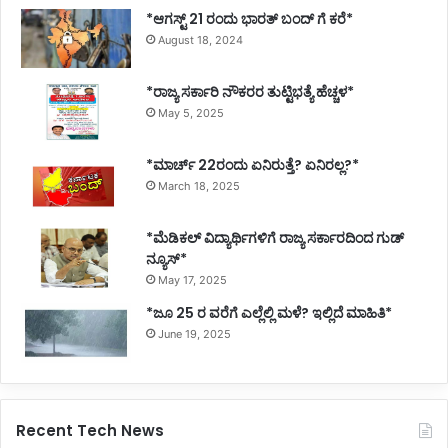
*ಆಗಸ್ಟ್ 21 ರಂದು ಭಾರತ್‌ ಬಂದ್‌ ಗೆ ಕರೆ*
August 18, 2024
*ರಾಜ್ಯ ಸರ್ಕಾರಿ ನೌಕರರ ತುಟ್ಟಿಭತ್ಯೆ ಹೆಚ್ಚಳ*
May 5, 2025
*ಮಾರ್ಚ್ 22ರಂದು ಏನಿರುತ್ತೆ? ಏನಿರಲ್ಲ?*
March 18, 2025
*ಮೆಡಿಕಲ್ ವಿದ್ಯಾರ್ಥಿಗಳಿಗೆ ರಾಜ್ಯ ಸರ್ಕಾರದಿಂದ ಗುಡ್
ನ್ಯೂಸ್*
May 17, 2025
*ಜೂ 25 ರ ವರೆಗೆ ಎಲ್ಲೆಲ್ಲಿ ಮಳೆ? ಇಲ್ಲಿದೆ ಮಾಹಿತಿ*
June 19, 2025
Recent Tech News