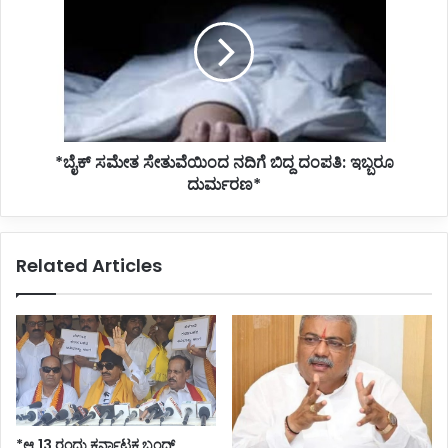
ಸೇತುವೆಯಿಂದ
ನದಿಗೆ
ಬಿದ್ದ
ದಂಪತಿ:
ಇಬ್ಬರೂ
ದುರ್ಮರಣ*
*ಬೈಕ್ ಸಮೇತ ಸೇತುವೆಯಿಂದ ನದಿಗೆ ಬಿದ್ದ ದಂಪತಿ: ಇಬ್ಬರೂ
ದುರ್ಮರಣ*
Related Articles
*ಆ.13 ರಂದು ಕರ್ನಾಟಕ ಬಂದ್