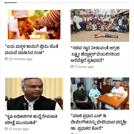
*ಐದು ಮಕ್ಕಳ ತಾಯಿಗೆ ಪ್ರೇಮಿ ಜೊತೆ
*ಸಚಿವ ಸ್ಥಾನ ನೀಡುವಂತೆ ಆಗ್ರಹ
ಮದುವೆ ಮಾಡಿಸಿದ ಗಂಡ*
:ಲಕ್ಷ್ಮೀ ಹೆಬ್ಬಾಳ್ಕರ್ ಬೆಂಬಲಿಗರಿಂದ
29 minutes ago
ಅರೆಬೆತ್ತಲೆ ಪ್ರತಿಭಟನೆ*
11 hours ago
*ಮಾಜಿ ಪ್ರಧಾನಿ ಎಚ್.ಡಿ.
*ಕೃಷಿ ಅಧಿಕಾರಿಗಳ ಹುದ್ದೆ ನೇಮಕಾತಿ
ದೇವೇಗೌಡರನ್ನು ಭೇಟಿಯಾದ ಪದ್ಮಶ್ರೀ
ಪರೀಕ್ಷೆ ಮುಂದೂಡಿಕೆ*
ಡಾ. ಪ್ರಭಾಕರ ಕೋರೆ*
12 hours ago