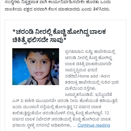
ಸಂಸ್ಥೆಗಳು ನಿಷ್ಪಕ್ಷಪಾತ ವಾಗಿ ಕಾರ್ಯನಿರ್ವಹಿಸಬೇಕೇ ಹೊರತು ಒಂದು
ರಾಜಕೀಯ ಪಕ್ಷದ ಪರವಾಗಿ ಕೆಲಸ ಮಾಡಬಾರದು ಎಂದು ತಿಳಿಸಿದರು.