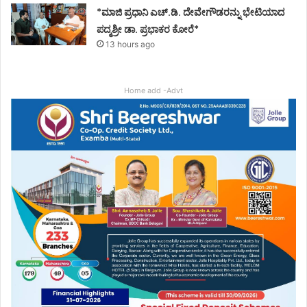
*ಮಾಜಿ ಪ್ರಧಾನಿ ಎಚ್.ಡಿ. ದೇವೇಗೌಡರನ್ನು ಭೇಟಿಯಾದ
ಪದ್ಮಶ್ರೀ ಡಾ. ಪ್ರಭಾಕರ ಕೋರೆ*
13 hours ago
Home add -Advt