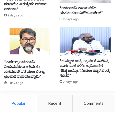
ಮಾಡಿಯೇ ತೀರುತ್ತೇವೆ: ವಾಟಾಳ್
*ರಾಜೀನಾಮೆ ವಾಪಸ್ ಪಡೆದ
ನಾಗರಾಜ*
ಯಶವಂತರಾಯಗೌಡ ಪಾಟೀಲ್*
2 days ago
2 days ago
*ಉದ್ಯೋಗ ಖಾತ್ರಿ: ಗ್ರಾ.ಪಂ.ಗೆ ಎಸ್ಓಪಿ,
*ನಾಗೇಂದ್ರ ರಾಜೀನಾಮೆ
ಮಾರ್ಗಸೂಚಿ ಕಳಿಸಿ: ಗ್ರಾಮೀಣರಿಗೆ
ನೀಡುವವರೆಗೂ ಅಧಿವೇಶನ
ಗರಿಷ್ಠ ಉದ್ಯೋಗ ನೀಡಲು ಈಶ್ವರ ಖಂಡ್ರೆ
ಸುಗಮವಾಗಿ ನಡೆಯಲು ಬಿಡಲ್ಲ:
ಸೂಚನೆ*
ಛಲವಾದಿ ನಾರಾಯಣಸ್ವಾಮಿ*
2 days ago
2 days ago
Popular
Recent
Comments