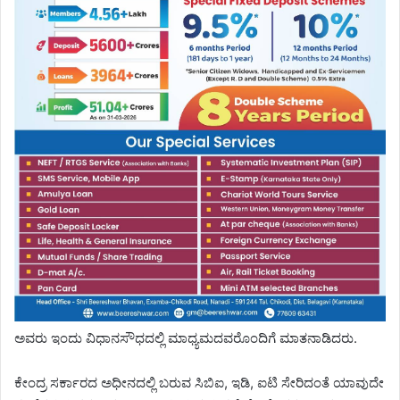
ಅವರು ಇಂದು ವಿಧಾನಸೌಧದಲ್ಲಿ ಮಾಧ್ಯಮದವರೊಂದಿಗೆ ಮಾತನಾಡಿದರು.
ಕೇಂದ್ರ ಸರ್ಕಾರದ ಅಧೀನದಲ್ಲಿ ಬರುವ ಸಿಬಿಐ, ಇಡಿ, ಐಟಿ ಸೇರಿದಂತೆ ಯಾವುದೇ