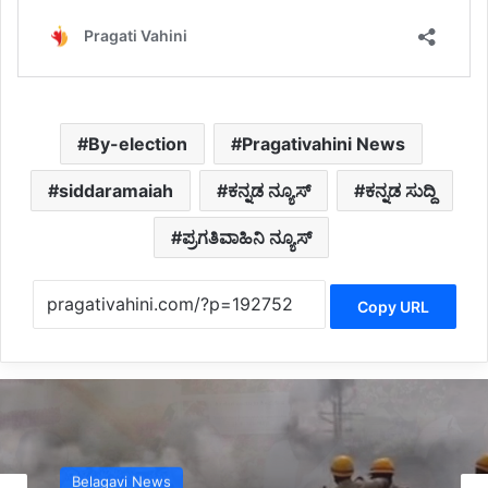
By-election
Pragativahini News
siddaramaiah
ಕನ್ನಡ ನ್ಯೂಸ್
ಕನ್ನಡ ಸುದ್ದಿ
ಪ್ರಗತಿವಾಹಿನಿ ನ್ಯೂಸ್
Copy URL
Karnataka News