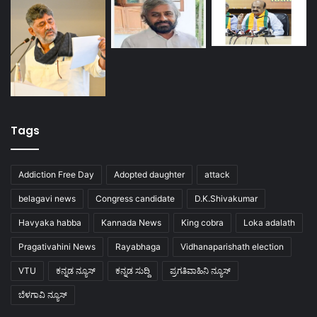
Tags
Addiction Free Day
Adopted daughter
attack
belagavi news
Congress candidate
D.K.Shivakumar
Havyaka habba
Kannada News
King cobra
Loka adalath
Pragativahini News
Rayabhaga
Vidhanaparishath election
VTU
ಕನ್ನಡ ನ್ಯೂಸ್
ಕನ್ನಡ ಸುದ್ದಿ
ಪ್ರಗತಿವಾಹಿನಿ ನ್ಯೂಸ್
ಬೆಳಗಾವಿ ನ್ಯೂಸ್