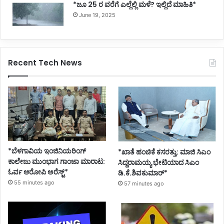
*ಜೂ 25 ರ ವರೆಗೆ ಎಲ್ಲೆಲ್ಲಿ ಮಳೆ? ಇಲ್ಲಿದೆ ಮಾಹಿತಿ*
June 19, 2025
Recent Tech News
*ಬೆಳಗಾವಿಯ ಇಂಜಿನಿಯರಿಂಗ್‌
*ಖಾತೆ ಹಂಚಿಕೆ ಕಸರತ್ತು: ಮಾಜಿ ಸಿಎಂ
ಕಾಲೇಜು ಮುಂಭಾಗ ಗಾಂಜಾ ಮಾರಾಟ:
ಸಿದ್ದರಾಮಯ್ಯ ಭೇಟಿಯಾದ ಸಿಎಂ
ಓರ್ವ ಆರೋಪಿ ಅರೆಸ್ಟ್*
ಡಿ.ಕೆ.ಶಿವಕುಮಾರ್*
55 minutes ago
57 minutes ago