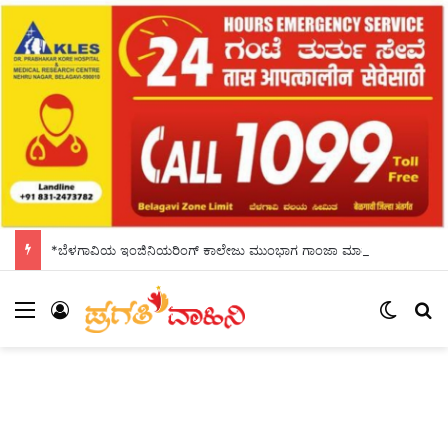
*ಬೆಳಗಾವಿಯ ಇಂಜಿನಿಯರಿಂಗ್‌ ಕಾಲೇಜು ಮುಂಭಾಗ ಗಾಂಜಾ ಮಾರಾಟ: ಓರ್ವ ಆರೋಪಿ ಅರೆಸ್ಟ್*
Menu
Log In
Switch
S