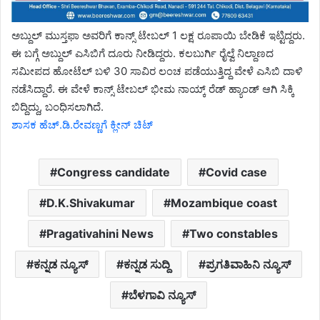
ಅಬ್ದುಲ್ ಮುಸ್ತಫಾ ಅವರಿಗೆ ಕಾನ್ಸ್ ಟೇಬಲ್ 1 ಲಕ್ಷ ರೂಪಾಯಿ ಬೇಡಿಕೆ ಇಟ್ಟಿದ್ದರು.
ಈ ಬಗ್ಗೆ ಅಬ್ದುಲ್ ಎಸಿಬಿಗೆ ದೂರು ನೀಡಿದ್ದರು. ಕಲಬುರ್ಗಿ ರೈಲ್ವೆ ನಿಲ್ದಾಣದ
ಸಮೀಪದ ಹೋಟೆಲ್ ಬಳಿ 30 ಸಾವಿರ ಲಂಚ ಪಡೆಯುತ್ತಿದ್ದ ವೇಳೆ ಎಸಿಬಿ ದಾಳಿ
ನಡೆಸಿದ್ದಾರೆ. ಈ ವೇಳೆ ಕಾನ್ಸ್ ಟೇಬಲ್ ಭೀಮ ನಾಯ್ಕ್ ರೆಡ್ ಹ್ಯಾಂಡ್ ಆಗಿ ಸಿಕ್ಕಿ
ಬಿದ್ದಿದ್ದು, ಬಂಧಿಸಲಾಗಿದೆ.
ಶಾಸಕ ಹೆಚ್.ಡಿ.ರೇವಣ್ಣಗೆ ಕ್ಲೀನ್ ಚಿಟ್
Congress candidate
Covid case
D.K.Shivakumar
Mozambique coast
Pragativahini News
Two constables
ಕನ್ನಡ ನ್ಯೂಸ್
ಕನ್ನಡ ಸುದ್ದಿ
ಪ್ರಗತಿವಾಹಿನಿ ನ್ಯೂಸ್
ಬೆಳಗಾವಿ ನ್ಯೂಸ್