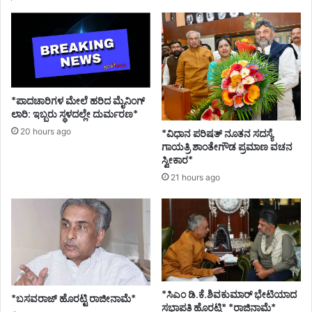
ಭಿ
ಕ
ರ
ಜೆ
ಅ
ವ
ಕಾ
*ಪಾದಚಾರಿಗಳ ಮೇಲೆ ಹರಿದ ಮೈನಿಂಗ್
ಶ
ಲಾರಿ: ಇಬ್ಬರು ಸ್ಥಳದಲ್ಲೇ ದುರ್ಮರಣ*
20 hours ago
*ವಿಧಾನ ಪರಿಷತ್ ನೂತನ ಸದಸ್ಯೆ
ಗಾಯತ್ರಿ ಶಾಂತೇಗೌಡ ಪ್ರಮಾಣ ವಚನ
ಸ್ವೀಕಾರ*
21 hours ago
*ಸಿಎಂ ಡಿ.ಕೆ.ಶಿವಕುಮಾರ್ ಭೇಟಿಯಾದ
*ಬಸವರಾಜ್ ಹೊರಟ್ಟಿ ರಾಜೀನಾಮೆ*
ಸಭಾಪತಿ ಹೊರಟ್ಟಿ* *ರಾಜಿನಾಮೆ*