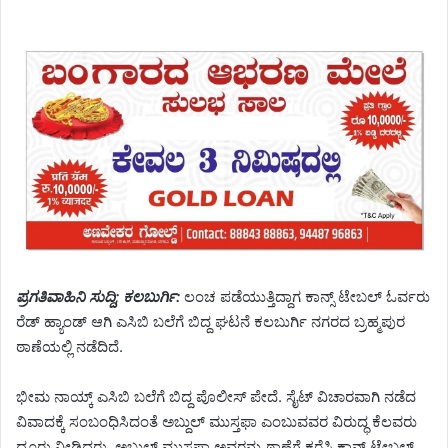
ಪ್ರಗತಿವಾಹಿನಿ ಸುದ್ದಿ; ಕಲಬುರ್ಗಿ:
ಲಂಚ ಪಡೆಯುತ್ತಿದ್ದಾಗ ಕಾನ್ಸ್ ಟೇಬಲ್ ಓರ್ವರು
ರೆಡ್ ಹ್ಯಾಂಡ್ ಆಗಿ ಎಸಿಬಿ ಬಲೆಗೆ ಬಿದ್ದ ಘಟನೆ ಕಲಬುರ್ಗಿ ನಗರದ ಬ್ರಹ್ಮಪುರ
ಠಾಣೆಯಲ್ಲಿ ನಡೆದಿದೆ.
ಭೀಮ ನಾಯ್ಕ್ ಎಸಿಬಿ ಬಲೆಗೆ ಬಿದ್ದ ಪೊಲೀಸ್ ಪೇದೆ. ಸೈಟ್ ವಿಚಾರವಾಗಿ ನಡೆದ
ವಿವಾದಕ್ಕೆ ಸಂಬಂಧಿಸಿದಂತೆ ಅಬ್ದುಲ್ ಮುಸ್ತಫಾ ಎಂಬುವವರ ವಿರುದ್ಧ ಕೆಲವರು
ದೂರು ನೀಡಿದ್ದರು. ಅಬ್ದುಲ್ ಮುಸ್ತಫಾ ಅವರನ್ನು ಠಾಣೆಗೆ ಕರೆಸಿ ಕಾನ್ಸ್ ಟೇಬಲ್