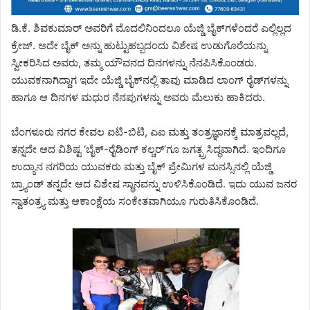
ಡಿ.ಕೆ. ಶಿವಕುಮಾರ್ ಅವರಿಗೆ ಮೊದಲಿನಿಂದಲೂ ಯೆಜ್ಡಿ ಬೈಕ್‌ಗಳೆಂದರೆ ಎಲ್ಲಿಲ್ಲದ
ಕ್ರೇಜ್‌. ಅದೇ ಬೈಕ್‌ ಅನ್ನು ಹುಟ್ಟುಹಬ್ಬದಂದು ವಿಶೇಷ ಉಡುಗೊರೆಯನ್ನು
ಸ್ವೀಕರಿಸಿದ ಅವರು, ತಮ್ಮ ಯೌವನದ ದಿನಗಳನ್ನು ನೆನಪಿಸಿಕೊಂಡರು.
ಯುವಕನಾಗಿದ್ದಾಗ ಇದೇ ಯೆಜ್ಡಿ ಬೈಕ್‌ನಲ್ಲಿ ತಾವು ಮಾಡಿದ ಲಾಂಗ್ ರೈಡ್‌ಗಳನ್ನು
ಹಾಗೂ ಆ ದಿನಗಳ ಮಧುರ ನೆನಪುಗಳನ್ನು ಅವರು ಮೆಲುಕು ಹಾಕಿದರು.
ಬೆಂಗಳೂರು ನಗರ ಕೇವಲ ಐಟಿ-ಬಿಟಿ, ಎಐ ಮತ್ತು ತಂತ್ರಜ್ಞಾನಕ್ಕೆ ಮಾತ್ರವಲ್ಲದೆ,
ತನ್ನದೇ ಆದ ವಿಶಿಷ್ಟ ‘ಬೈಕ್-ರೈಡಿಂಗ್ ಕಲ್ಚರ್’ಗೂ ಜಗತ್ಪ್ರಸಿದ್ಧವಾಗಿದೆ. ಇಂದಿಗೂ
ಉದ್ಯಾನ ನಗರಿಯ ಯುವಕರು ಮತ್ತು ಬೈಕ್ ಪ್ರೇಮಿಗಳ ಮನಸ್ಸಿನಲ್ಲಿ ಯೆಜ್ಡಿ
ಬ್ರ್ಯಾಂಡ್ ತನ್ನದೇ ಆದ ವಿಶೇಷ ಸ್ಥಾನವನ್ನು ಉಳಿಸಿಕೊಂಡಿದೆ. ಇದು ಯುವ ಜನರ
ಸ್ವಾತಂತ್ರ್ಯ ಮತ್ತು ಆಕಾಂಕ್ಷೆಯ ಸಂಕೇತವಾಗಿಯೂ ಗುರುತಿಸಿಕೊಂಡಿದೆ.