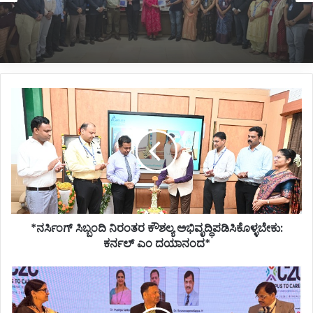
*ಬೆಳಗಾವಿಯ ಅಂಗಡಿ ಇಂಜಿನಿಯರಿಂಗ್ ಕಾಲೇಜಿನಲ್ಲಿ
‘ಸೈಬರ್ ಸೆಕ್ಯುರಿಟಿ ಸೆಂಟರ್ ಆಫ್ ಎಕ್ಸಲೆನ್ಸ್’ ಉದ್ಘಾಟನೆ*
*ನರ್ಸಿಂಗ್
ಸಿಬ್ಬಂದಿ
ನಿರಂತರ
ಕೌಶಲ್ಯ
ಅಭಿವೃದ್ಧಿಪಡಿಸಿಕೊಳ್ಳಬೇಕು:
ಕರ್ನಲ್‌
ಎಂ
ದಯಾನಂದ*
*ನರ್ಸಿಂಗ್ ಸಿಬ್ಬಂದಿ ನಿರಂತರ ಕೌಶಲ್ಯ ಅಭಿವೃದ್ಧಿಪಡಿಸಿಕೊಳ್ಳಬೇಕು:
ಕರ್ನಲ್‌ ಎಂ ದಯಾನಂದ*
*ವೈದ್ಯಕೀಯ
ಶಿಕ್ಷಣ
ಕ್ಷೇತ್ರದಲ್ಲಿ