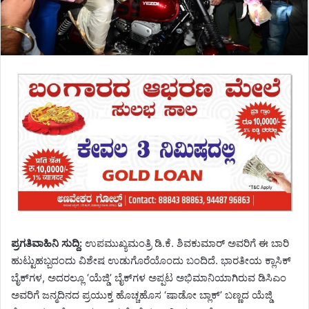
ಪ್ರಗತಿವಾಹಿನಿ ಸುದ್ದಿ:
ಉಪಮುಖ್ಯಮಂತ್ರಿ ಡಿ.ಕೆ. ಶಿವಕುಮಾರ್ ಅವರಿಗೆ ಈ ಬಾರಿ
ಹುಟ್ಟುಹಬ್ಬದಂದು ವಿಶೇಷ ಉಡುಗೊರೆಯೊಂದು ಬಂದಿದೆ. ಭಾರತೀಯ ಕ್ಲಾಸಿಕ್
ಬೈಕ್‌ಗಳ, ಅದರಲ್ಲೂ ‘ಯೆಜ್ಡಿ’ ಬೈಕ್‌ಗಳ ಅಪ್ಪಟ ಅಭಿಮಾನಿಯಾಗಿರುವ ಡಿಸಿಎಂ
ಅವರಿಗೆ ಜನ್ಮದಿನದ ಪ್ರಯುಕ್ತ ಹೊಚ್ಚಹೊಸ ‘ಷಾಡೋ ಬ್ಲಾಕ್’ ಬಣ್ಣದ ಯೆಜ್ಡಿ