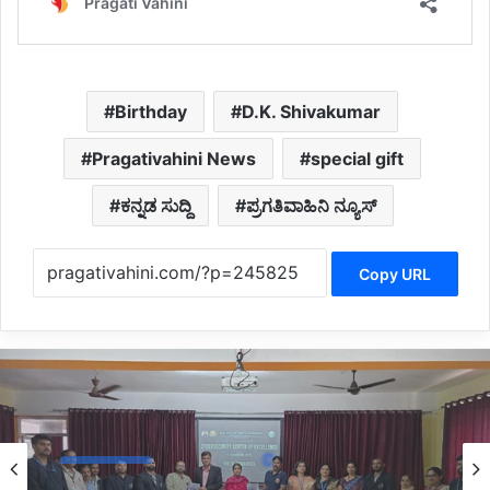
Birthday
D.K. Shivakumar
Pragativahini News
special gift
ಕನ್ನಡ ಸುದ್ದಿ
ಪ್ರಗತಿವಾಹಿನಿ ನ್ಯೂಸ್
Copy URL
Education
2 hours ago