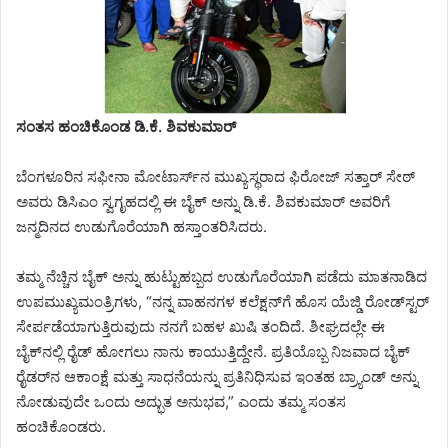
ಸಂತಸ ಹಂಚಿಕೊಂಡ ಡಿ.ಕೆ. ಶಿವಕುಮಾರ್
ಬೆಂಗಳೂರಿನ ಸಫೀನಾ ಮೋಟಾರ್ಸ್‌ನ ಮುಖ್ಯಸ್ಥರಾದ ಫಿರೋಜ್ ಸತ್ತಾರ್ ಸೇಠ್‌
ಅವರು ಡಿಸಿಎಂ ಸ್ವಗೃಹದಲ್ಲಿ ಈ ಬೈಕ್ ಅನ್ನು ಡಿ.ಕೆ. ಶಿವಕುಮಾರ್ ಅವರಿಗೆ
ಜನ್ಮದಿನದ ಉಡುಗೊರೆಯಾಗಿ ಹಸ್ತಾಂತರಿಸಿದರು.
ತಮ್ಮ ನೆಚ್ಚಿನ ಬೈಕ್ ಅನ್ನು ಹುಟ್ಟುಹಬ್ಬದ ಉಡುಗೊರೆಯಾಗಿ ಪಡೆದು ಮಾತನಾಡಿದ
ಉಪಮುಖ್ಯಮಂತ್ರಿಗಳು, “ನನ್ನ ವಾಹನಗಳ ಕಲೆಕ್ಷನ್‌ಗೆ ಹೊಸ ಯೆಜ್ಡಿ ರೋಡ್‌ಸ್ಟರ್
ಸೇರ್ಪಡೆಯಾಗುತ್ತಿರುವುದು ನನಗೆ ಬಹಳ ಖುಷಿ ತಂದಿದೆ. ಶೀಘ್ರದಲ್ಲೇ ಈ
ಬೈಕ್‌ನಲ್ಲಿ ರೈಡ್ ಹೋಗಲು ನಾನು ಕಾಯುತ್ತಿದ್ದೇನೆ. ಪ್ರತಿಯೊಬ್ಬ ನಿಜವಾದ ಬೈಕ್
ರೈಡರ್‌ನ ಆಕಾಂಕ್ಷೆ ಮತ್ತು ಸಾಧನೆಯನ್ನು ಪ್ರತಿನಿಧಿಸುವ ಇಂತಹ ಬ್ರ್ಯಾಂಡ್ ಅನ್ನು
ನೋಡುವುದೇ ಒಂದು ಅದ್ಭುತ ಅನುಭವ,” ಎಂದು ತಮ್ಮ ಸಂತಸ
ಹಂಚಿಕೊಂಡರು.