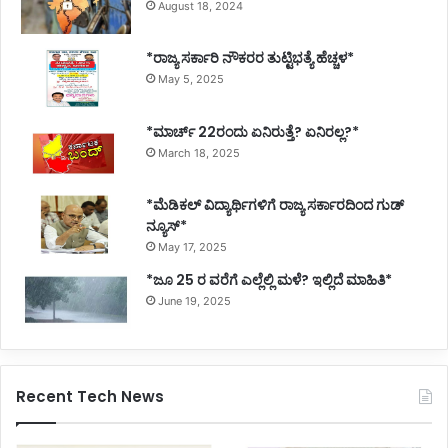
August 18, 2024
*ರಾಜ್ಯ ಸರ್ಕಾರಿ ನೌಕರರ ತುಟ್ಟಿಭತ್ಯೆ ಹೆಚ್ಚಳ*
May 5, 2025
*ಮಾರ್ಚ್ 22ರಂದು ಏನಿರುತ್ತೆ? ಏನಿರಲ್ಲ?*
March 18, 2025
*ಮೆಡಿಕಲ್ ವಿದ್ಯಾರ್ಥಿಗಳಿಗೆ ರಾಜ್ಯ ಸರ್ಕಾರದಿಂದ ಗುಡ್
ನ್ಯೂಸ್*
May 17, 2025
*ಜೂ 25 ರ ವರೆಗೆ ಎಲ್ಲೆಲ್ಲಿ ಮಳೆ? ಇಲ್ಲಿದೆ ಮಾಹಿತಿ*
June 19, 2025
Recent Tech News