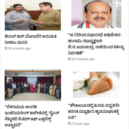
*ಆ.13ರಿಂದ ವಿಧಾನಸಭೆ ಅಧಿವೇಶನ:
ಕೇಬಲ್ ಕಾರ್ ಯೋಜನೆಗೆ ಅನುಮತಿ
ಹಂಗಾಮಿ ಸಭಾಧ್ಯಕ್ಷರಾಗಿ
ನೀಡಲು ಮನವಿ
ಟಿ.ಬಿ.ಜಯಚಂದ್ರ: ನಾಳೆಯಿಂದ ಕರ್ತವ್ಯ
19 minutes ago
ನಿರ್ವಹಣೆ*
55 minutes ago
*ಶೌಚಾಲಯದಲ್ಲಿ ಕುಸಿದು ಬಿದ್ದ 8ನೇ
*ಬೆಳಗಾವಿಯ ಅಂಗಡಿ
ತರಗತಿ ವಿದ್ಯಾರ್ಥಿನಿ ಹೃದಯಾಘಾತಕ್ಕೆ
ಇಂಜಿನಿಯರಿಂಗ್ ಕಾಲೇಜಿನಲ್ಲಿ ‘ಸೈಬರ್
ಬಲಿ*
ಸೆಕ್ಯುರಿಟಿ ಸೆಂಟರ್ ಆಫ್ ಎಕ್ಸಲೆನ್ಸ್’
2 hours ago
ಉದ್ಘಾಟನೆ*