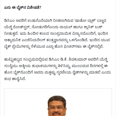
ಏನು ಈ ಬೈಕ್‌ನ ವಿಶೇಷತೆ?
ಡಿಸಿಎಂ ಅವರಿಗೆ ಉಡುಗೊರೆಯಾಗಿ ನೀಡಲಾಗಿರುವ ‘ಷಾಡೋ ಬ್ಲಾಕ್’ ಬಣ್ಣದ
ಯೆಜ್ಡಿ ರೋಡ್‌ಸ್ಟರ್, ನೋಡುಗರಿಗೊಂದು ರಾಯಲ್ ಹಾಗೂ ಕ್ಲಾಸಿಕ್ ಲುಕ್
ನೀಡುತ್ತದೆ. ಇದು ಹಿಂದಿನ ಕಾಲದ ಸಾಂಪ್ರದಾಯಿಕ ವಿನ್ಯಾಸದೊಂದಿಗೆ, ಇಂದಿನ
ಅತ್ಯಾಧುನಿಕ ಎಂಜಿನಿಯರಿಂಗ್ ತಂತ್ರಜ್ಞಾನವನ್ನು ಒಳಗೊಂಡಿದೆ. ಇಂದಿನ ಯುವ
ಬೈಕ್ ಪ್ರೇಮಿಗಳನ್ನು ಸೆಳೆಯುವ ಎಲ್ಲಾ ಹೊಸ ಫೀಚರ್‌ಗಳೂ ಈ ಬೈಕ್‌ನಲ್ಲಿವೆ.
ಹುಟ್ಟುಹಬ್ಬದ ಸಂಭ್ರಮದಲ್ಲಿರುವ ಡಿಸಿಎಂ ಡಿ.ಕೆ. ಶಿವಕುಮಾರ್‌ ಅವರಿಗೆ ಯೆಜ್ಡಿ
ಸಂಸ್ಥೆಯು ಆತ್ಮೀಯ ಶುಭಾಶಯಗಳನ್ನು ತಿಳಿಸಿದ್ದು, ಮುಂಬರುವ ದಿನಗಳಲ್ಲಿ ಈ
ಹೊಸ ಬೈಕ್‌ನೊಂದಿಗೆ ಅವರು ಮತ್ತಷ್ಟು ಸ್ಮರಣೀಯ ರೈಡ್‌ಗಳನ್ನು ಮಾಡಲಿ ಎಂದು
ಶುಭ ಹಾರೈಸಿದೆ.