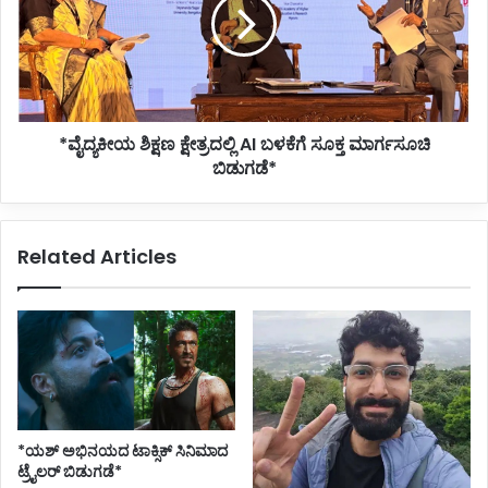
AI
ಬಳಕೆಗೆ
ಸೂಕ್ತ
ಮಾರ್ಗಸೂಚಿ
ಬಿಡುಗಡೆ*
*ವೈದ್ಯಕೀಯ ಶಿಕ್ಷಣ ಕ್ಷೇತ್ರದಲ್ಲಿ AI ಬಳಕೆಗೆ ಸೂಕ್ತ ಮಾರ್ಗಸೂಚಿ
ಬಿಡುಗಡೆ*
Related Articles
*ಯಶ್ ಅಭಿನಯದ ಟಾಕ್ಸಿಕ್ ಸಿನಿಮಾದ
ಟ್ರೈಲರ್ ಬಿಡುಗಡೆ*