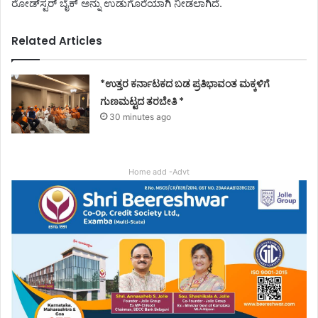
ರೋಡ್‌ಸ್ಟರ್ ಬೈಕ್ ಅನ್ನು ಉಡುಗೊರೆಯಾಗಿ ನೀಡಲಾಗಿದೆ.
Related Articles
*ಉತ್ತರ ಕರ್ನಾಟಕದ ಬಡ ಪ್ರತಿಭಾವಂತ ಮಕ್ಕಳಿಗೆ
ಗುಣಮಟ್ಟದ ತರಬೇತಿ *
30 minutes ago
Home add -Advt