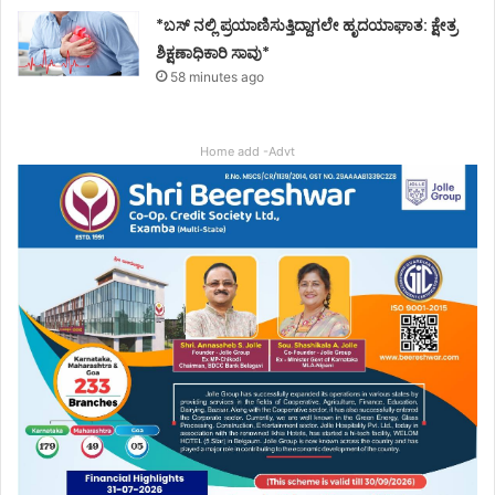
*ಬಸ್ ನಲ್ಲಿ ಪ್ರಯಾಣಿಸುತ್ತಿದ್ದಾಗಲೇ ಹೃದಯಾಘಾತ: ಕ್ಷೇತ್ರ
ಶಿಕ್ಷಣಾಧಿಕಾರಿ ಸಾವು*
58 minutes ago
Home add -Advt