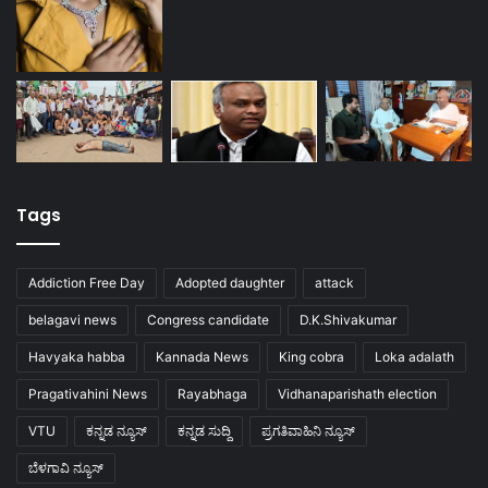
Tags
Addiction Free Day
Adopted daughter
attack
belagavi news
Congress candidate
D.K.Shivakumar
Havyaka habba
Kannada News
King cobra
Loka adalath
Pragativahini News
Rayabhaga
Vidhanaparishath election
VTU
ಕನ್ನಡ ನ್ಯೂಸ್
ಕನ್ನಡ ಸುದ್ದಿ
ಪ್ರಗತಿವಾಹಿನಿ ನ್ಯೂಸ್
ಬೆಳಗಾವಿ ನ್ಯೂಸ್