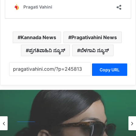
Kannada News
Pragativahini News
ಪ್ರಗತಿವಾಹಿನಿ ನ್ಯೂಸ್
ಬೆಳಗಾವಿ ನ್ಯೂಸ್
Copy URL
Latest
3 hours ago
*ಇದ್ದಕ್ಕಿದ್ದಂತೆ ಆತ್ಮಹತ್ಯೆಗೆ ಶರಣಾದ ಕಾರಾವಳಿ ಮೂಲದ