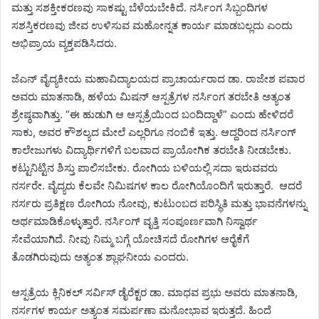
ಮತ್ತು ಸಶಕ್ತೀಕರಣವು ಸಾಕಷ್ಟು ಬೆಳೆಯಬೇಕಿದೆ. ನರ್ಸಿಂಗ ಸಿಬ್ಬಂದಿಗಳ
ಸಶಸ್ತಿಕರಣವು ಜೀವ ಉಳಿಸುವ ಮಹೋನ್ನತ ಕಾರ್ಯ ಮಾಡಬಲ್ಲದು ಎಂದು
ಅಭಿಪ್ರಾಯ ವ್ಯಕ್ತಪಡಿಸಿದರು.
ಜೆಎನ್‌ ವೈದ್ಯಕೀಯ ಮಹಾವಿದ್ಯಾಲಯದ ಪ್ರಾಚಾರ್ಯರಾದ ಡಾ. ರಾಜೇಶ ಪವಾರ
ಅವರು ಮಾತನಾಡಿ, ಹಳೆಯ ಮಿಷನ್ ಆಸ್ಪತ್ರೆಗಳ ನರ್ಸಿಂಗ ತರಬೇತಿ ಅತ್ಯಂತ
ಶ್ರೇಷ್ಠವಾಗಿತ್ತು. “ಈ ಹುಡುಗಿ ಆ ಆಸ್ಪತ್ರೆಯಿಂದ ಬಂದಿದ್ದಾಳೆ” ಎಂದು ಹೇಳಿದರೆ
ಸಾಕು, ಅವರ ಕೌಶಲ್ಯದ ಮೇಲೆ ಎಲ್ಲರಿಗೂ ನಂಬಿಕೆ ಇತ್ತು. ಆದ್ದರಿಂದ ನರ್ಸಿಂಗ್
ಕಾಲೇಜುಗಳು ವಿದ್ಯಾರ್ಥಿಗಳಿಗೆ ಬಲವಾದ ಪ್ರಾಯೋಗಿಕ ತರಬೇತಿ ನೀಡಬೇಕು.
ಕಟ್ಟುನಿಟ್ಟಿನ ಶಿಸ್ತು ಪಾಲಿಸಬೇಕು. ರೋಗಿಯ ಬಳಿಯಲ್ಲಿ ಸದಾ ಇರುವವರು
ನರ್ಸರೇ. ವೈದ್ಯರು ಕೆಲವೇ ನಿಮಿಷಗಳ ಕಾಲ ರೋಗಿಯೊಂದಿಗೆ ಇರುತ್ತಾರೆ. ಆದರೆ
ನರ್ಸರು ಪ್ರತಿಕ್ಷಣ ರೋಗಿಯ ನೋವು, ಕುಟುಂಬದ ಪರಿಸ್ಥಿತಿ ಮತ್ತು ಭಾವನೆಗಳನ್ನು
ಅರ್ಥಮಾಡಿಕೊಳ್ಳುತ್ತಾರೆ. ನರ್ಸಿಂಗ್ ವೃತ್ತಿ ಸಂಪೂರ್ಣವಾಗಿ ನಿಸ್ವಾರ್ಥ
ಸೇವೆಯಾಗಿದೆ. ನೀವು ನಿಮ್ಮ ಬಗ್ಗೆ ಯೋಚಿಸದೆ ರೋಗಿಗಳ ಆರೈಕೆಗೆ
ತೊಡಗಿರುವುದು ಅತ್ಯಂತ ಶ್ಲಾಘನೀಯ ಎಂದರು.
ಆಸ್ಪತ್ರೆಯ ಕ್ಲಿನಿಕಲ್‌ ಸರ್ವಿಸ್‌ ಡೈರೆಕ್ಟರ ಡಾ. ಮಾಧವ ಪ್ರಭು ಅವರು ಮಾತನಾಡಿ,
ನರ್ಸಗಳ ಕಾರ್ಯ ಅತ್ಯಂತ ಸಮರ್ಪಣಾ ಮನೋಭಾವ ಇರುತ್ತದೆ. ಹಿಂದೆ