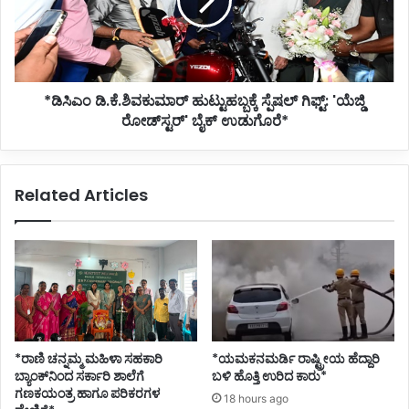
ಗಿಫ್ಟ್:
'ಯೆಜ್ಡಿ
ರೋಡ್‌ಸ್ಟರ್'
ಬೈಕ್
ಉಡುಗೊರೆ*
*ಡಿಸಿಎಂ ಡಿ.ಕೆ.ಶಿವಕುಮಾರ್‌ ಹುಟ್ಟುಹಬ್ಬಕ್ಕೆ ಸ್ಪೆಷಲ್ ಗಿಫ್ಟ್: 'ಯೆಜ್ಡಿ
ರೋಡ್‌ಸ್ಟರ್' ಬೈಕ್ ಉಡುಗೊರೆ*
Related Articles
*ರಾಣಿ ಚನ್ನಮ್ಮ ಮಹಿಳಾ ಸಹಕಾರಿ
*ಯಮಕನಮರ್ಡಿ ರಾಷ್ಟ್ರೀಯ ಹೆದ್ದಾರಿ
ಬ್ಯಾಂಕ್‌ನಿಂದ ಸರ್ಕಾರಿ ಶಾಲೆಗೆ
ಬಳಿ ಹೊತ್ತಿ ಉರಿದ ಕಾರು*
ಗಣಕಯಂತ್ರ ಹಾಗೂ ಪರಿಕರಗಳ
18 hours ago