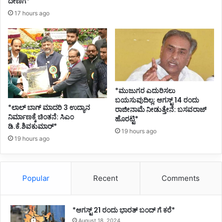
ದೇಣಿಗೆ*
17 hours ago
*ಮುಜುಗರ ಎದುರಿಸಲು
ಬಯಸುವುದಿಲ್ಲ; ಆಗಸ್ಟ್ 14 ರಂದು
*ಲಾಲ್ ಬಾಗ್ ಮಾದರಿ 3 ಉದ್ಯಾನ
ರಾಜೀನಾಮೆ ನೀಡುತ್ತೇನೆ: ಬಸವರಾಜ್
ನಿರ್ಮಾಣಕ್ಕೆ ಚಿಂತನೆ: ಸಿಎಂ
ಹೊರಟ್ಟಿ*
ಡಿ.ಕೆ.ಶಿವಕುಮಾರ್*
19 hours ago
19 hours ago
Popular
Recent
Comments
*ಆಗಸ್ಟ್ 21 ರಂದು ಭಾರತ್‌ ಬಂದ್‌ ಗೆ ಕರೆ*
August 18, 2024