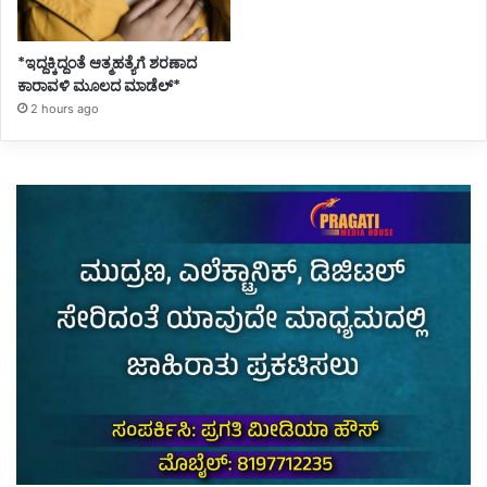
*ಇದ್ದಕ್ಕಿದ್ದಂತೆ ಆತ್ಮಹತ್ಯೆಗೆ ಶರಣಾದ
ಕಾರಾವಳಿ ಮೂಲದ ಮಾಡೆಲ್*
2 hours ago