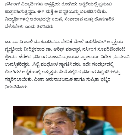
ನರ್ಸಿಂಗ್ ವಿದ್ಯಾರ್ಥಿಗಳು ಆಸ್ಪತ್ರೆಯ ರೋಗಿಯ ಆರೈಕೆಯಲ್ಲಿ ಪ್ರಮುಖ
ಪಾತ್ರವಹಿಸುತ್ತಿದ್ದರು. ಈಗ ಮತ್ತೆ ಆ ಪದ್ಧತಿಯನ್ನು ಬಲಪಡಿಸಬೇಕು.
ವಿದ್ಯಾರ್ಥಿಗಳಲ್ಲಿ ಆರಂಭದಲ್ಲೇ ಕರುಣೆ, ಸೇವಾಭಾವ ಮತ್ತು ಹೊಣೆಗಾರಿಕೆ
ಬೆಳೆಸಬೇಕು ಎಂದು ತಿಳಿಸಿದರು.
ಡಾ. ಎಂ ವಿ ಜಾಲಿ ಮಾತನಾಡಿದರು. ವೇದಿಕೆ ಮೇಲೆ ಚಾರಿಟೇಬಲ್‌ ಆಸ್ಪತ್ರೆಯ
ವೈದ್ಯಕೀಯ ನೀರಿಕ್ಷಕರಾದ ಡಾ. ಆರಿಫ್‌ ಮಾಲ್ದಾರ, ನರ್ಸಿಂಗ ಸೂಪರಿಟೆಂಡೆಂಟ
ಶ್ರೇಯಾ ಹೆರೆಕರ, ನರ್ಸಿಂಗ ಮಹಾವಿದ್ಯಾಲಯದ ಪ್ರಾಚಾರ್ಯ ವಿರೇಶ ನಂದಗಾವಿ
ಉಪಸ್ಥಿತರಿದ್ದರು. .ಸಿಲ್ವಿ ಮುಧೋಳ ಸ್ವಾಗತಿಸಿದರು. ಇದೇ ಸಂದರ್ಭದಲ್ಲಿ
ರೋಗಿಗಳ ಆರೈಕೆಯಲ್ಲಿ ಅತ್ಯುತ್ತಮ ಸೇವೆ ಸಲ್ಲಿಸಿದ ನರ್ಸಿಂಗ ಸಿಬ್ಬಂದಿಗಳನ್ನು
ಸತ್ಕರಿಸಲಾಯಿತು. ವೀಣಾ ಅರುನಾಚಲಮಠ ಹಾಗೂ ಸುಪ್ರಿತಾ ಭಟ್ಕರ
ನಿರೂಪಿಸಿದರು.