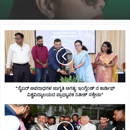
ಮಾಡೆಲ್*
*ಸೈಬರ್
ಅಪರಾಧಗಳ
ಜಾಗೃತಿ
ಅಗತ್ಯ:
ಇಂಗ್ಲೆಂಡ್
ನ
ಕಾರ್ಡಿಫ್
ವಿಶ್ವವಿದ್ಯಾಲಯದ
ಪ್ರಾಧ್ಯಾಪಕ
*ಸೈಬರ್ ಅಪರಾಧಗಳ ಜಾಗೃತಿ ಅಗತ್ಯ: ಇಂಗ್ಲೆಂಡ್ ನ ಕಾರ್ಡಿಫ್
ನಿತೀಶ್
ಸಕ್ಸೇನಾ*
ವಿಶ್ವವಿದ್ಯಾಲಯದ ಪ್ರಾಧ್ಯಾಪಕ ನಿತೀಶ್ ಸಕ್ಸೇನಾ*
*ಡಿಸಿಎಂ
ಡಿ.ಕೆ.ಶಿವಕುಮಾರ್‌
ಹುಟ್ಟುಹಬ್ಬಕ್ಕೆ
ಸ್ಪೆಷಲ್