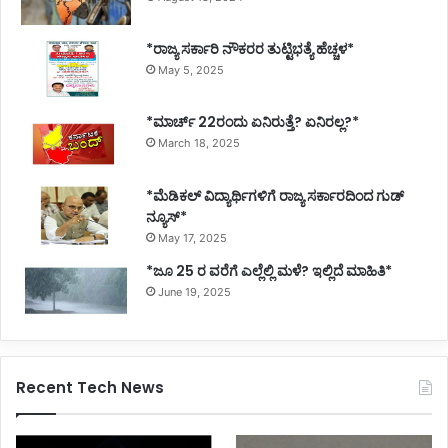
*ರಾಜ್ಯ ಸರ್ಕಾರಿ ನೌಕರರ ತುಟ್ಟಿಭತ್ಯೆ ಹೆಚ್ಚಳ*
May 5, 2025
*ಮಾರ್ಚ್ 22ರಂದು ಏನಿರುತ್ತೆ? ಏನಿರಲ್ಲ?*
March 18, 2025
*ಮೆಡಿಕಲ್ ವಿದ್ಯಾರ್ಥಿಗಳಿಗೆ ರಾಜ್ಯ ಸರ್ಕಾರದಿಂದ ಗುಡ್
ನ್ಯೂಸ್*
May 17, 2025
*ಜೂ 25 ರ ವರೆಗೆ ಎಲ್ಲೆಲ್ಲಿ ಮಳೆ? ಇಲ್ಲಿದೆ ಮಾಹಿತಿ*
June 19, 2025
Recent Tech News