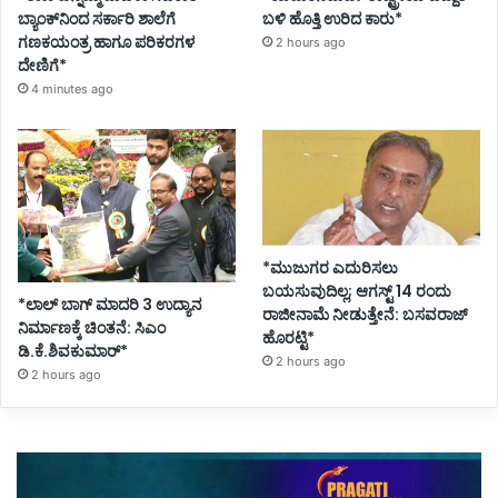
ಬ್ಯಾಂಕ್‌ನಿಂದ ಸರ್ಕಾರಿ ಶಾಲೆಗೆ
ಬಳಿ ಹೊತ್ತಿ ಉರಿದ ಕಾರು*
ಗಣಕಯಂತ್ರ ಹಾಗೂ ಪರಿಕರಗಳ
2 hours ago
ದೇಣಿಗೆ*
4 minutes ago
*ಮುಜುಗರ ಎದುರಿಸಲು
ಬಯಸುವುದಿಲ್ಲ; ಆಗಸ್ಟ್ 14 ರಂದು
*ಲಾಲ್ ಬಾಗ್ ಮಾದರಿ 3 ಉದ್ಯಾನ
ರಾಜೀನಾಮೆ ನೀಡುತ್ತೇನೆ: ಬಸವರಾಜ್
ನಿರ್ಮಾಣಕ್ಕೆ ಚಿಂತನೆ: ಸಿಎಂ
ಹೊರಟ್ಟಿ*
ಡಿ.ಕೆ.ಶಿವಕುಮಾರ್*
2 hours ago
2 hours ago