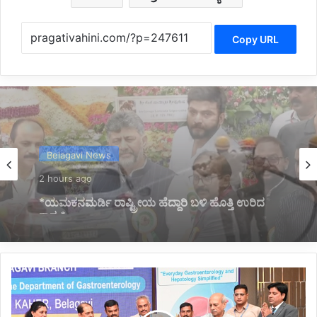
Copy URL
Karnataka News
2 hours ago
*ಲಾಲ್ ಬಾಗ್ ಮಾದರಿ 3 ಉದ್ಯಾನ ನಿರ್ಮಾಣಕ್ಕೆ ಚಿಂತನೆ:
ಸಿಎಂ ಡಿ.ಕೆ.ಶಿವಕುಮಾರ್*
*ಐಎಂಎ
ವತಿಯಿಂದ
ಗ್ಯಾಸ್ಟ್ರೋಎಂಟರಾಲಜಿ