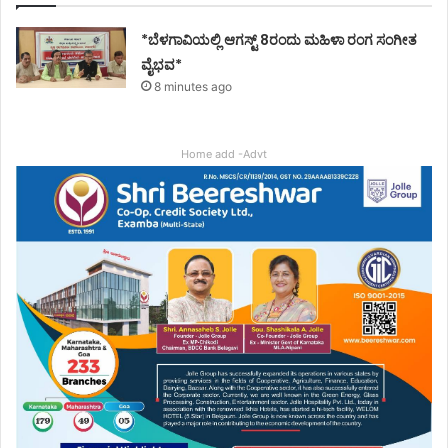
*ಬೆಳಗಾವಿಯಲ್ಲಿ ಆಗಸ್ಟ್ 8ರಂದು ಮಹಿಳಾ ರಂಗ ಸಂಗೀತ
ವೈಭವ*
8 minutes ago
Home add -Advt