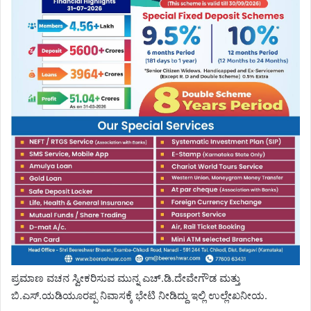
ಪ್ರಮಾಣ ವಚನ ಸ್ವೀಕರಿಸುವ ಮುನ್ನ ಎಚ್.ಡಿ.ದೇವೇಗೌಡ ಮತ್ತು
ಬಿ.ಎಸ್.ಯಡಿಯೂರಪ್ಪ ನಿವಾಸಕ್ಕೆ ಭೇಟಿ ನೀಡಿದ್ದು ಇಲ್ಲಿ ಉಲ್ಲೇಖನೀಯ.