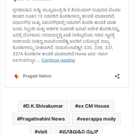
D.K.Shivakumar
ex CM House
Pragativahini News
veerappa moily
visit
ಪ್ರಗತಿವಾಹಿನಿ ನ್ಯೂಸ್