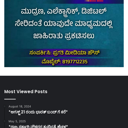
Most Viewed Posts
August 18, 2024
*ಆಗಸ್ಟ್ 21 ರಂದು ಭಾರತ್‌ ಬಂದ್‌ ಗೆ ಕರೆ*
May 5, 2025
*ರಾಜ್ಯ ಸರ್ಕಾರಿ ನೌಕರರ ತುಟ್ಟಿಭತ್ಯೆ ಹೆಚ್ಚಳ*