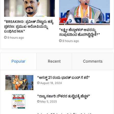
*BREAKING: ಪ್ರವೀಣ್ ನೆಟ್ಟಾರು ಹತ್ಯೆ
ಪ್ರಕರಣ: ಪ್ರಮುಖ ಆರೋಪಿಯನ್ನು
*ಲಕ್ಷ್ಮೀ ಹೆಬ್ಬಾಳಕರ್ ಅವರನ್ನು
ಬಂಧಿಸಿದ NIA*
ಸಂಪುಟದಿಂದ ಹೊರಗಿಟ್ಟಿದ್ದೇಕೆ?*
9 hours ago
9 hours ago
Popular
Recent
Comments
*ಆಗಸ್ಟ್ 21 ರಂದು ಭಾರತ್‌ ಬಂದ್‌ ಗೆ ಕರೆ*
August 18, 2024
*ರಾಜ್ಯ ಸರ್ಕಾರಿ ನೌಕರರ ತುಟ್ಟಿಭತ್ಯೆ ಹೆಚ್ಚಳ*
May 5, 2025