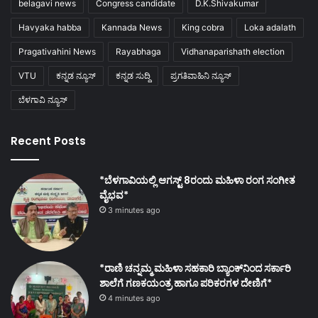
belagavi news
Congress candidate
D.K.Shivakumar
Havyaka habba
Kannada News
King cobra
Loka adalath
Pragativahini News
Rayabhaga
Vidhanaparishath election
VTU
ಕನ್ನಡ ನ್ಯೂಸ್
ಕನ್ನಡ ಸುದ್ದಿ
ಪ್ರಗತಿವಾಹಿನಿ ನ್ಯೂಸ್
ಬೆಳಗಾವಿ ನ್ಯೂಸ್
Recent Posts
*ಬೆಳಗಾವಿಯಲ್ಲಿ ಆಗಸ್ಟ್ 8ರಂದು ಮಹಿಳಾ ರಂಗ ಸಂಗೀತ
ವೈಭವ*
3 minutes ago
*ರಾಣಿ ಚನ್ನಮ್ಮ ಮಹಿಳಾ ಸಹಕಾರಿ ಬ್ಯಾಂಕ್‌ನಿಂದ ಸರ್ಕಾರಿ
ಶಾಲೆಗೆ ಗಣಕಯಂತ್ರ ಹಾಗೂ ಪರಿಕರಗಳ ದೇಣಿಗೆ*
4 minutes ago