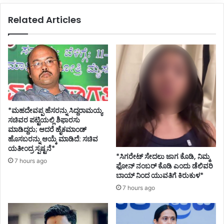
Related Articles
*ಮಹದೇವಪ್ಪ ಹೆಸರನ್ನು ಸಿದ್ದರಾಮಯ್ಯ
ಸಚಿವರ ಪಟ್ಟಿಯಲ್ಲಿ ಶಿಫಾರಸು
ಮಾಡಿದ್ದರು; ಆದರೆ ಹೈಕಮಾಂಡ್
ಹೊಸಬರನ್ನು ಆಯ್ಕೆ ಮಾಡಿದೆ: ಸಚಿವ
ಯತೀಂದ್ರ ಸ್ಪಷ್ಟನೆ*
*ಸಿಗರೇಟ್ ಸೇದಲು ಜಾಗ ಕೊಡಿ, ನಿಮ್ಮ
7 hours ago
ಫೋನ್ ನಂಬರ್ ಕೊಡಿ ಎಂದು ಡೆಲಿವರಿ
ಬಾಯ್ ನಿಂದ ಯುವತಿಗೆ ಕಿರುಕುಳ*
7 hours ago