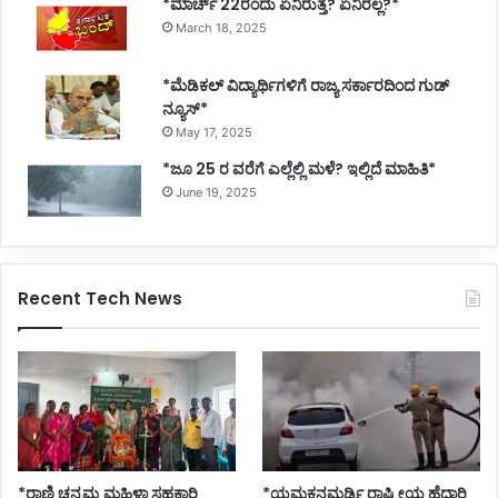
*ಮಾರ್ಚ್ 22ರಂದು ಏನಿರುತ್ತೆ? ಏನಿರಲ್ಲ?*
March 18, 2025
*ಮೆಡಿಕಲ್ ವಿದ್ಯಾರ್ಥಿಗಳಿಗೆ ರಾಜ್ಯ ಸರ್ಕಾರದಿಂದ ಗುಡ್
ನ್ಯೂಸ್*
May 17, 2025
*ಜೂ 25 ರ ವರೆಗೆ ಎಲ್ಲೆಲ್ಲಿ ಮಳೆ? ಇಲ್ಲಿದೆ ಮಾಹಿತಿ*
June 19, 2025
Recent Tech News
*ರಾಣಿ ಚನ್ನಮ್ಮ ಮಹಿಳಾ ಸಹಕಾರಿ
*ಯಮಕನಮರ್ಡಿ ರಾಷ್ಟ್ರೀಯ ಹೆದ್ದಾರಿ