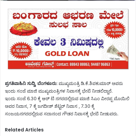
ಪ್ರಗತಿವಾಹಿನಿ ಸುದ್ದಿ, ಬೆಂಗಳೂರು:
ಮುಖ್ಯಮಂತ್ರಿ ಡಿ.ಕೆ.ಶಿವಕುಮಾರ್ ಅವರು
ಇಂದು ಸಂಜೆ ಮಾಜಿ ಮುಖ್ಯಮಂತ್ರಿಗಳ ನಿವಾಸಕ್ಕೆ ಭೇಟಿ ನೀಡಲಿದ್ದಾರೆ.
ಇಂದು ಸಂಜೆ 6.30 ಕ್ಕೆ ಆರ್ ಟಿ ನಗರದಲ್ಲಿರುವ ಮಾಜಿ ಸಿಎಂ ವೀರಪ್ಪ ಮೊಯಿಲಿ
ಅವರ ನಿವಾಸ, 7 ಕ್ಕೆ ಜಗದೀಶ್ ಶೆಟ್ಟರ್ ನಿವಾಸ , 7.30 ಕ್ಕೆ
ಸಂಜಯನಗರದಲ್ಲಿರುವ ಸದಾನಂದ ಗೌಡರ ನಿವಾಸಕ್ಕೆ ಭೇಟಿ ನೀಡುವರು.
Related Articles