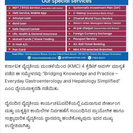
ಕರ್ನಾಟಕ ವೈದ್ಯಕೀಯ ಮಂಡಳಿಯಿಂದ (KMC) 4 ಕ್ರೆಡಿಟ್ ಅವರ್ಸ್ ಮಾನ್ಯತೆ
ಪಡೆದ ಈ ಸಮ್ಮೇಳನವು “Bridging Knowledge and Practice –
Everyday Gastroenterology and Hepatology Simplified”
ಎಂಬ ಧ್ಯೇಯವಾಕ್ಯದಡಿ ನಡೆಯಿತು.
ದೈನಂದಿನ ವೈದ್ಯಕೀಯ ಕಾರ್ಯಚಟುವಟಿಕೆಯಲ್ಲಿ ಎದುರಾಗುವ ಜೀರ್ಣಾಂಗ
ಮತ್ತು ಯಕೃತ್ತಿನ ಕಾಯಿಲೆಗಳ ನಿರ್ವಹಣೆಗೆ ಸಂಬಂಧಿಸಿದ ಪ್ರಾಯೋಗಿಕ ಹಾಗೂ
ಸಾಕ್ಷ್ಯಾಧಾರಿತ ವೈದ್ಯಕೀಯ ಜ್ಞಾನವನ್ನು ಹಂಚಿಕೊಳ್ಳುವುದು ಇದರ ಮುಖ್ಯ
ಉದ್ದೇಶವಾಗಿತ್ತು.