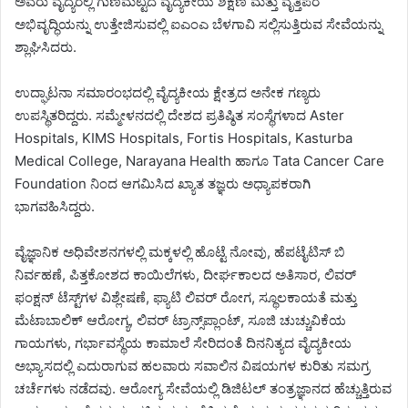
ಅವರು ವೈದ್ಯರಲ್ಲಿ ಗುಣಮಟ್ಟದ ವೈದ್ಯಕೀಯ ಶಿಕ್ಷಣ ಮತ್ತು ವೃತ್ತಿಪರ
ಅಭಿವೃದ್ಧಿಯನ್ನು ಉತ್ತೇಜಿಸುವಲ್ಲಿ ಐಎಂಎ ಬೆಳಗಾವಿ ಸಲ್ಲಿಸುತ್ತಿರುವ ಸೇವೆಯನ್ನು
ಶ್ಲಾಘಿಸಿದರು.
ಉದ್ಘಾಟನಾ ಸಮಾರಂಭದಲ್ಲಿ ವೈದ್ಯಕೀಯ ಕ್ಷೇತ್ರದ ಅನೇಕ ಗಣ್ಯರು
ಉಪಸ್ಥಿತರಿದ್ದರು. ಸಮ್ಮೇಳನದಲ್ಲಿ ದೇಶದ ಪ್ರತಿಷ್ಠಿತ ಸಂಸ್ಥೆಗಳಾದ Aster
Hospitals, KIMS Hospitals, Fortis Hospitals, Kasturba
Medical College, Narayana Health ಹಾಗೂ Tata Cancer Care
Foundation ನಿಂದ ಆಗಮಿಸಿದ ಖ್ಯಾತ ತಜ್ಞರು ಅಧ್ಯಾಪಕರಾಗಿ
ಭಾಗವಹಿಸಿದ್ದರು.
ವೈಜ್ಞಾನಿಕ ಅಧಿವೇಶನಗಳಲ್ಲಿ ಮಕ್ಕಳಲ್ಲಿ ಹೊಟ್ಟೆ ನೋವು, ಹೆಪಟೈಟಿಸ್ ಬಿ
ನಿರ್ವಹಣೆ, ಪಿತ್ತಕೋಶದ ಕಾಯಿಲೆಗಳು, ದೀರ್ಘಕಾಲದ ಅತಿಸಾರ, ಲಿವರ್
ಫಂಕ್ಷನ್ ಟೆಸ್ಟ್‌ಗಳ ವಿಶ್ಲೇಷಣೆ, ಫ್ಯಾಟಿ ಲಿವರ್ ರೋಗ, ಸ್ಥೂಲಕಾಯತೆ ಮತ್ತು
ಮೆಟಾಬಾಲಿಕ್ ಆರೋಗ್ಯ, ಲಿವರ್ ಟ್ರಾನ್ಸ್‌ಪ್ಲಾಂಟ್, ಸೂಜಿ ಚುಚ್ಚುವಿಕೆಯ
ಗಾಯಗಳು, ಗರ್ಭಾವಸ್ಥೆಯ ಕಾಮಾಲೆ ಸೇರಿದಂತೆ ದಿನನಿತ್ಯದ ವೈದ್ಯಕೀಯ
ಅಭ್ಯಾಸದಲ್ಲಿ ಎದುರಾಗುವ ಹಲವಾರು ಸವಾಲಿನ ವಿಷಯಗಳ ಕುರಿತು ಸಮಗ್ರ
ಚರ್ಚೆಗಳು ನಡೆದವು. ಆರೋಗ್ಯ ಸೇವೆಯಲ್ಲಿ ಡಿಜಿಟಲ್ ತಂತ್ರಜ್ಞಾನದ ಹೆಚ್ಚುತ್ತಿರುವ