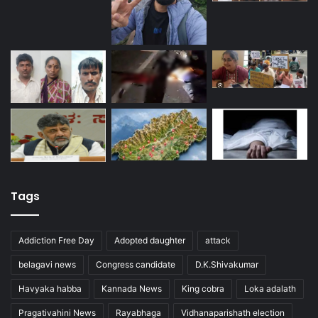
Tags
Addiction Free Day
Adopted daughter
attack
belagavi news
Congress candidate
D.K.Shivakumar
Havyaka habba
Kannada News
King cobra
Loka adalath
Pragativahini News
Rayabhaga
Vidhanaparishath election