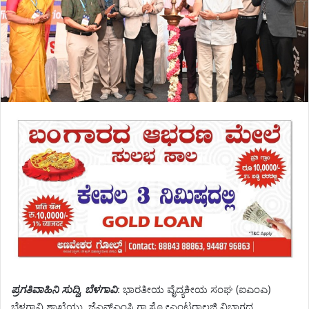
ಪ್ರಗತಿವಾಹಿನಿ ಸುದ್ದಿ, ಬೆಳಗಾವಿ
: ಭಾರತೀಯ ವೈದ್ಯಕೀಯ ಸಂಘ (ಐಎಂಎ)
ಬೆಳಗಾವಿ ಶಾಖೆಯು, ಜೆಎನ್‌ಎಂಸಿ ಗ್ಯಾಸ್ಟ್ರೋಎಂಟರಾಲಜಿ ವಿಭಾಗದ