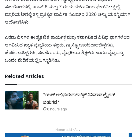
ಸಹಯೋಗದಲ್ಲಿ, ಜೂನ್ 6 ಮತ್ತು 7 ರಂದು ಬೆಳಗಾವಿಯ ಫೇರ್‌ಫೀಲ್ಡ್ ಬೈ
ಮ್ಯಾರಿಯಟ್‌ನಲ್ಲಿ ತನ್ನ ಪ್ರತಿಷ್ಠಿತ ವಾರ್ಷಿಕ ಸಿಎಮ್‌ಇ 2026 ಅನ್ನು ಯಶಸ್ವಿಯಾಗಿ
ಆಯೋಜಿಸಿತು.
ಎರಡು ದಿನಗಳ ಈ ಶೈಕ್ಷಣಿಕ ಕಾರ್ಯಕ್ರಮವು ಕರ್ನಾಟಕದ ವಿವಿಧ ಭಾಗಗಳಿಂದ
ಆಗಮಿಸಿದ ಖ್ಯಾತ ವೈದ್ಯಕೀಯ ತಜ್ಞರು, ಗ್ಯಾಸ್ಟ್ರೋಎಂಟರಾಲಜಿಸ್ಟ್‌ಗಳು,
ಹೆಪಟಾಲಜಿಸ್ಟ್‌ಗಳು, ಸಲಹೆಗಾರರು, ವೈದ್ಯಕೀಯ ಶಿಕ್ಷಕರು ಹಾಗೂ ವೈದ್ಯರನ್ನು
ಒಂದೇ ವೇದಿಕೆಯಲ್ಲಿ ಒಗ್ಗೂಡಿಸಿತು.
Related Articles
*ಯಶ್ ಅಭಿನಯದ ಟಾಕ್ಸಿಕ್ ಸಿನಿಮಾದ ಟ್ರೈಲರ್
ಬಿಡುಗಡೆ*
6 hours ago
Home add -Advt