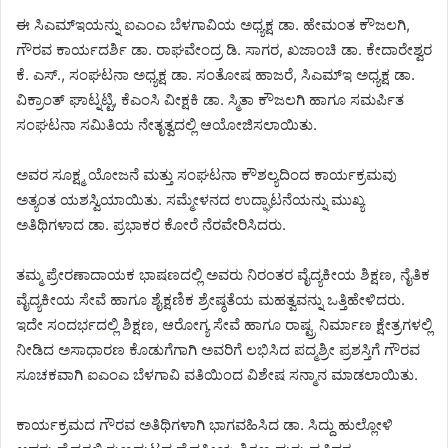
ಈ ಸಿಎಮ್‌ಇಯನ್ನು ಐಎಂಎ ಬೆಳಗಾವಿಯ ಅಧ್ಯಕ್ಷ ಡಾ. ಹೇಮಂತ ಕೌಜಲಗಿ,
ಗೌರವ ಕಾರ್ಯದರ್ಶಿ ಡಾ. ರಾಘವೇಂದ್ರ ಡಿ. ಸಾಗರ, ಖಜಾಂಚಿ ಡಾ. ಕೇದಾರೇಶ್ವರ
ಕೆ. ಎಸ್., ಸಂಘಟನಾ ಅಧ್ಯಕ್ಷ ಡಾ. ಸಂತೋಷ ಹಾಜರೆ, ಸಿಎಮ್‌ಇ ಅಧ್ಯಕ್ಷ ಡಾ.
ವಿಕ್ರಾಂತ್ ಘಾಟ್ನಟ್ಟಿ, ಕೆಎಂಸಿ ವೀಕ್ಷಕಿ ಡಾ. ಸ್ಮಿತಾ ಕೌಜಲಗಿ ಹಾಗೂ ಸಮರ್ಪಿತ
ಸಂಘಟನಾ ಸಮಿತಿಯ ನೇತೃತ್ವದಲ್ಲಿ ಆಯೋಜಿಸಲಾಯಿತು.
ಅವರ ಸೂಕ್ಷ್ಮ ಯೋಜನೆ ಮತ್ತು ಸಂಘಟನಾ ಕೌಶಲ್ಯದಿಂದ ಕಾರ್ಯಕ್ರಮವು
ಅತ್ಯಂತ ಯಶಸ್ವಿಯಾಯಿತು. ಸಮ್ಮೇಳನದ ಉದ್ಘಾಟನೆಯನ್ನು ಮುಖ್ಯ
ಅತಿಥಿಗಳಾದ ಡಾ. ಪ್ರಭಾಕರ ಕೋರೆ ನೆರವೇರಿಸಿದರು.
ತಮ್ಮ ಪ್ರೇರಣಾದಾಯಕ ಭಾಷಣದಲ್ಲಿ ಅವರು ನಿರಂತರ ವೈದ್ಯಕೀಯ ಶಿಕ್ಷಣ, ನೈತಿಕ
ವೈದ್ಯಕೀಯ ಸೇವೆ ಹಾಗೂ ಶೈಕ್ಷಣಿಕ ಶ್ರೇಷ್ಠತೆಯ ಮಹತ್ವವನ್ನು ಒತ್ತಿಹೇಳಿದರು.
ಇದೇ ಸಂದರ್ಭದಲ್ಲಿ ಶಿಕ್ಷಣ, ಆರೋಗ್ಯ ಸೇವೆ ಹಾಗೂ ರಾಷ್ಟ್ರ ನಿರ್ಮಾಣ ಕ್ಷೇತ್ರಗಳಲ್ಲಿ
ನೀಡಿದ ಅಸಾಧಾರಣ ಕೊಡುಗೆಗಾಗಿ ಅವರಿಗೆ ಲಭಿಸಿದ ಪದ್ಮಶ್ರೀ ಪ್ರಶಸ್ತಿಗೆ ಗೌರವ
ಸೂಚಕವಾಗಿ ಐಎಂಎ ಬೆಳಗಾವಿ ವತಿಯಿಂದ ವಿಶೇಷ ಸನ್ಮಾನ ಮಾಡಲಾಯಿತು.
ಕಾರ್ಯಕ್ರಮದ ಗೌರವ ಅತಿಥಿಗಳಾಗಿ ಭಾಗವಹಿಸಿದ ಡಾ. ಸಿದ್ದು ಹುಲ್ಲೋಳಿ