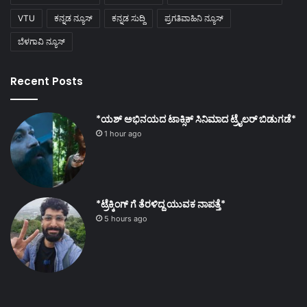
VTU
ಕನ್ನಡ ನ್ಯೂಸ್
ಕನ್ನಡ ಸುದ್ದಿ
ಪ್ರಗತಿವಾಹಿನಿ ನ್ಯೂಸ್
ಬೆಳಗಾವಿ ನ್ಯೂಸ್
Recent Posts
*ಯಶ್ ಅಭಿನಯದ ಟಾಕ್ಸಿಕ್ ಸಿನಿಮಾದ ಟ್ರೈಲರ್ ಬಿಡುಗಡೆ*
1 hour ago
*ಟ್ರೆಕ್ಕಿಂಗ್ ಗೆ ತೆರಳಿದ್ದ ಯುವಕ ನಾಪತ್ತೆ*
5 hours ago