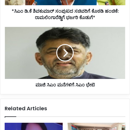
ಭರ್ಜರಿ
*ಸಿಎಂ ಡಿ.ಕೆ ಶಿವಕುಮಾರ್ ಸಂಪುಟದ ಸಚಿವರಿಗೆ ಕೊಠಡಿ ಹಂಚಿಕೆ:
ಕೊಡುಗೆ*
ರಾಮಲಿಂಗಾರೆಡ್ಡಿಗೆ ಭರ್ಜರಿ ಕೊಡುಗೆ*
ಮಾಜಿ
ಸಿಎಂ
ಮನೆಗಳಿಗೆ
ಸಿಎಂ
ಭೇಟಿ
ಮಾಜಿ ಸಿಎಂ ಮನೆಗಳಿಗೆ ಸಿಎಂ ಭೇಟಿ
Related Articles