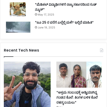
*ಮೆಡಿಕಲ್ ವಿದ್ಯಾರ್ಥಿಗಳಿಗೆ ರಾಜ್ಯ ಸರ್ಕಾರದಿಂದ ಗುಡ್
ನ್ಯೂಸ್*
May 17, 2025
*ಜೂ 25 ರ ವರೆಗೆ ಎಲ್ಲೆಲ್ಲಿ ಮಳೆ? ಇಲ್ಲಿದೆ ಮಾಹಿತಿ*
June 19, 2025
Recent Tech News
*ಅಕ್ರಮ ಸಂಬಂಧಕ್ಕೆ ಅಡ್ಡಿಯಾಗಿದ್ದ
ಗಂಡನ ಕೊಲೆ: ತಿಂಗಳ ಬಳಿಕ ಕೊಲೆ
ರಹಸ್ಯ ಬಯಲು*