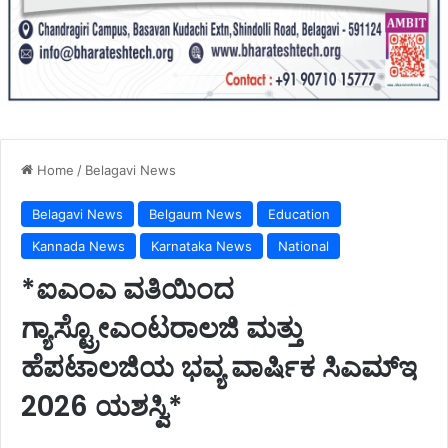
Home
/
Belagavi News
Belagavi News
Belgaum News
Education
Kannada News
Karnataka News
National
*ಐಎಂಎ ವತಿಯಿಂದ
ಗ್ಯಾಸ್ಟ್ರೋಎಂಟರಾಲಜಿ ಮತ್ತು
ಹೆಪಟಾಲಜಿಯ ಭವ್ಯ ವಾರ್ಷಿಕ ಸಿಎಮ್‌ಇ
2026 ಯಶಸ್ವಿ*