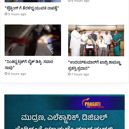
6 hours ago
*ಟ್ರೆಕ್ಕಿಂಗ್ ಗೆ ತೆರಳಿದ್ದ ಯುವಕ ನಾಪತ್ತೆ*
5 hours ago
*ನಿಂತಿದ್ದ ಟ್ರಕ್‌ಗೆ ಬೈಕ್ ಡಿಕ್ಕಿ; ಸವಾರ
*ಉದಯ್‌ಕುಮಾರ್‌ಗೆ ಖಾದ್ರಿ ಶಾಮಣ್ಣ
ಸಾವು*
ಪ್ರಶಸ್ತಿ ಪ್ರದಾನ*
6 hours ago
7 hours ago