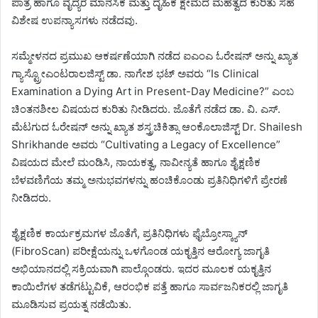
ಪಾತ್ರ ಹಾಗೂ ವೈದ್ಯರ ಮಾನಸಿಕ ಮತ್ತು ದೈಹಿಕ ಕ್ಷೇಮದ ಮಹತ್ವದ ಕುರಿತು ಸಹ
ವಿಶೇಷ ಉಪನ್ಯಾಸಗಳು ನಡೆದವು.
ಸಮ್ಮೇಳನದ ಪ್ರಮುಖ ಆಕರ್ಷಣೆಯಾಗಿ ನಡೆದ ಐಎಂಎ ಓರೇಷನ್ ಅನ್ನು ಖ್ಯಾತ
ಗ್ಯಾಸ್ಟ್ರೋಎಂಟರಾಲಜಿಸ್ಟ್ ಡಾ. ನಾಗೇಶ ಭಟ್ ಅವರು “Is Clinical
Examination a Dying Art in Present-Day Medicine?” ಎಂಬ
ಚಿಂತನಶೀಲ ವಿಷಯದ ಕುರಿತು ನೀಡಿದರು. ಜೊತೆಗೆ ನಡೆದ ಡಾ. ವಿ. ಎಸ್.
ಮೆಟಗುದ ಓರೇಷನ್ ಅನ್ನು ಖ್ಯಾತ ಶಸ್ತ್ರಚಿಕಿತ್ಸಾ ಆಂಕೊಲಾಜಿಸ್ಟ್ Dr. Shailesh
Shrikhande ಅವರು “Cultivating a Legacy of Excellence”
ವಿಷಯದ ಮೇಲೆ ಮಂಡಿಸಿ, ನಾಯಕತ್ವ, ನಾವೀನ್ಯತೆ ಹಾಗೂ ಶೈಕ್ಷಣಿಕ
ಬೆಳವಣಿಗೆಯ ತಮ್ಮ ಅನುಭವಗಳನ್ನು ಹಂಚಿಕೊಂಡು ಪ್ರತಿನಿಧಿಗಳಿಗೆ ಪ್ರೇರಣೆ
ನೀಡಿದರು.
ಶೈಕ್ಷಣಿಕ ಕಾರ್ಯಕ್ರಮಗಳ ಜೊತೆಗೆ, ಪ್ರತಿನಿಧಿಗಳು ಫೈಬ್ರೋಸ್ಕ್ಯಾನ್
(FibroScan) ಪರೀಕ್ಷೆಯನ್ನು ಒಳಗೊಂಡ ಯಕೃತ್ತಿನ ಆರೋಗ್ಯ ಜಾಗೃತಿ
ಅಭಿಯಾನದಲ್ಲಿ ಸಕ್ರಿಯವಾಗಿ ಪಾಲ್ಗೊಂಡರು. ಇದರ ಮೂಲಕ ಯಕೃತ್ತಿನ
ಕಾಯಿಲೆಗಳ ತಡೆಗಟ್ಟುವಿಕೆ, ಆರಂಭಿಕ ಪತ್ತೆ ಹಾಗೂ ಸಾರ್ವಜನಿಕರಲ್ಲಿ ಜಾಗೃತಿ
ಮೂಡಿಸುವ ಪ್ರಯತ್ನ ನಡೆಯಿತು.