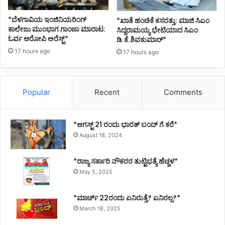
*ಬೆಳಗಾವಿಯ ಇಂಜಿನಿಯರಿಂಗ್‌
*ಖಾತೆ ಹಂಚಿಕೆ ಕಸರತ್ತು: ಮಾಜಿ ಸಿಎಂ
ಕಾಲೇಜು ಮುಂಭಾಗ ಗಾಂಜಾ ಮಾರಾಟ:
ಸಿದ್ದರಾಮಯ್ಯ ಭೇಟಿಯಾದ ಸಿಎಂ
ಓರ್ವ ಆರೋಪಿ ಅರೆಸ್ಟ್*
ಡಿ.ಕೆ.ಶಿವಕುಮಾರ್*
17 hours ago
17 hours ago
Popular
Recent
Comments
*ಆಗಸ್ಟ್ 21 ರಂದು ಭಾರತ್‌ ಬಂದ್‌ ಗೆ ಕರೆ*
August 18, 2024
*ರಾಜ್ಯ ಸರ್ಕಾರಿ ನೌಕರರ ತುಟ್ಟಿಭತ್ಯೆ ಹೆಚ್ಚಳ*
May 5, 2025
*ಮಾರ್ಚ್ 22ರಂದು ಏನಿರುತ್ತೆ? ಏನಿರಲ್ಲ?*
March 18, 2025