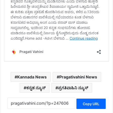
Kannada News
Pragativahini News
ಕನ್ನಡ ನ್ಯೂಸ್
ಪ್ರಗತಿವಾಹಿನಿ ನ್ಯೂಸ್
Copy URL