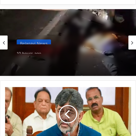
Belagavi News
10 hours ago
*ನಿಂತಿದ್ದ ಟ್ರಕ್‌ಗೆ ಬೈಕ್ ಡಿಕ್ಕಿ; ಸವಾರ ಸಾವು*
*ಸಿಎಂ
ಡಿ.ಕೆ
ಶಿವಕುಮಾರ್
ಸಂಪುಟದ
ಸಚಿವರಿಗೆ
ಕೊಠಡಿ
ಹಂಚಿಕೆ:
ರಾಮಲಿಂಗಾರೆಡ್ಡಿಗೆ