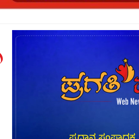
ನೆಸ್ ಫೋರಂ ಮಹಿಳಾ ವಿಭಾಗದ ಉದ್ಘಾಟನೆ-ಪದಗ್ರಹಣ*