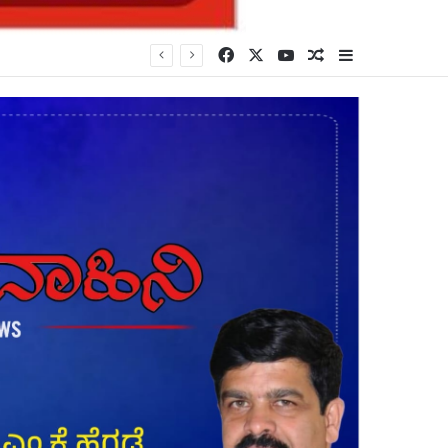
Facebook
X
YouTube
Random Article
Sidebar