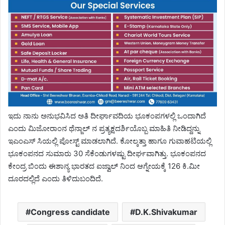
ಇದು ನಾನು ಅನುಭವಿಸಿದ ಅತಿ ದೀರ್ಘಾವದಿಯ ಭೂಕಂಪಗಳಲ್ಲಿ ಒಂದಾಗಿದೆ
ಎಂದು ಮಿಜೋರಾಂನ ಥೆನ್ಜಾಲ್ ನ ಪ್ರತ್ಯಕ್ಷದರ್ಶಿಯೊಬ್ಬ ಮಾಹಿತಿ ನೀಡಿದ್ದನ್ನು
ಇಎಂಎಸ್ ಸಿಯಲ್ಲಿ ಪೋಸ್ಟ್ ಮಾಡಲಾಗಿದೆ. ಕೋಲ್ಕತ್ತಾ ಹಾಗೂ ಗುವಾಹಟಿಯಲ್ಲಿ
ಭೂಕಂಪನದ ಸುಮಾರು 30 ಸೆಕೆಂಡುಗಳಷ್ಟು ದೀರ್ಘವಾಗಿತ್ತು. ಭೂಕಂಪನದ
ಕೇಂದ್ರ ಬಿಂದು ಈಶಾನ್ಯ ಭಾರತದ ಐಜ್ವಾಲ್ ನಿಂದ ಆಗ್ನೇಯಕ್ಕೆ 126 ಕಿ.ಮೀ
ದೂರದಲ್ಲಿದೆ ಎಂದು ತಿಳಿದುಬಂದಿದೆ.
Congress candidate
D.K.Shivakumar