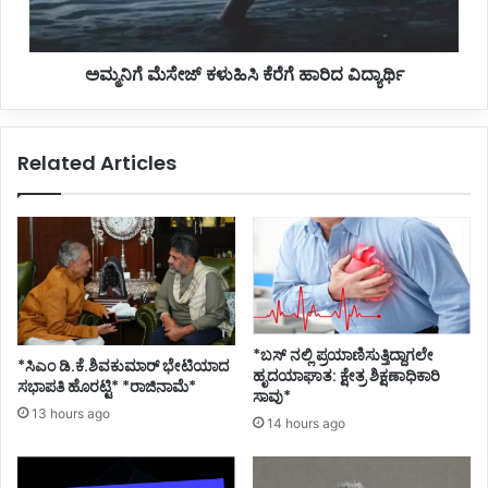
ನಿ
ಸೇ
ಲ್
ಜ್
ಲ
ಕ
ಅಮ್ಮನಿಗೆ ಮೆಸೇಜ್ ಕಳುಹಿಸಿ ಕೆರೆಗೆ ಹಾರಿದ ವಿದ್ಯಾರ್ಥಿ
ಳು
ಹಿ
ಸಿ
ಕೆ
Related Articles
ರೆ
ಗೆ
ಹಾ
ರಿ
ದ
ವಿ
ದ್
ಯಾ
ರ್
*ಬಸ್ ನಲ್ಲಿ ಪ್ರಯಾಣಿಸುತ್ತಿದ್ದಾಗಲೇ
*ಸಿಎಂ ಡಿ.ಕೆ.ಶಿವಕುಮಾರ್ ಭೇಟಿಯಾದ
ಥಿ
ಹೃದಯಾಘಾತ: ಕ್ಷೇತ್ರ ಶಿಕ್ಷಣಾಧಿಕಾರಿ
ಸಭಾಪತಿ ಹೊರಟ್ಟಿ* *ರಾಜಿನಾಮೆ*
ಸಾವು*
13 hours ago
14 hours ago