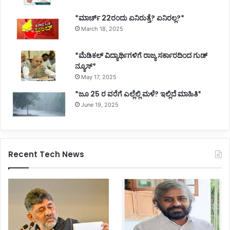
*ಮಾರ್ಚ್ 22ರಂದು ಏನಿರುತ್ತೆ? ಏನಿರಲ್ಲ?*
March 18, 2025
*ಮೆಡಿಕಲ್ ವಿದ್ಯಾರ್ಥಿಗಳಿಗೆ ರಾಜ್ಯ ಸರ್ಕಾರದಿಂದ ಗುಡ್
ನ್ಯೂಸ್*
May 17, 2025
*ಜೂ 25 ರ ವರೆಗೆ ಎಲ್ಲೆಲ್ಲಿ ಮಳೆ? ಇಲ್ಲಿದೆ ಮಾಹಿತಿ*
June 19, 2025
Recent Tech News