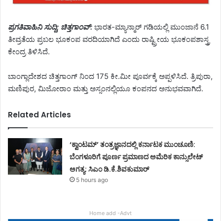
ಪ್ರಗತಿವಾಹಿನಿ ಸುದ್ದಿ; ಚಿತ್ತಗಾಂವ್:
ಭಾರತ-ಮ್ಯಾನ್ಮಾರ್ ಗಡಿಯಲ್ಲಿ ಮುಂಜಾನೆ 6.1
ತೀವ್ರತೆಯ ಪ್ರಬಲ ಭೂಕಂಪ ವರದಿಯಾಗಿದೆ ಎಂದು ರಾಷ್ಟ್ರೀಯ ಭೂಕಂಪಶಾಸ್ತ್ರ
ಕೇಂದ್ರ ತಿಳಿಸಿದೆ.
ಬಾಂಗ್ಲಾದೇಶದ ಚಿತ್ತಗಾಂಗ್ ನಿಂದ 175 ಕೀ.ಮೀ ಪೂರ್ವಕ್ಕೆ ಅಪ್ಪಳಿಸಿದೆ. ತ್ರಿಪುರಾ,
ಮಣಿಪುರ, ಮಿಜೋರಾಂ ಮತ್ತು ಅಸ್ಸಂನಲ್ಲಿಯೂ ಕಂಪನದ ಅನುಭವವಾಗಿದೆ.
Related Articles
‘ಕ್ವಾಂಟಮ್’ ತಂತ್ರಜ್ಞಾನದಲ್ಲಿ ಕರ್ನಾಟಕ ಮುಂಚೂಣಿ:
ಬೆಂಗಳೂರಿಗೆ ಪೂರ್ಣ ಪ್ರಮಾಣದ ಅಮೆರಿಕ ಕಾನ್ಸುಲೇಟ್
ಅಗತ್ಯ: ಸಿಎಂ ಡಿ.ಕೆ.ಶಿವಕುಮಾರ್
5 hours ago
Home add -Advt