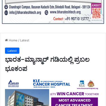
Home
/
Latest
Latest
ಭಾರತ-ಮ್ಯಾನ್ಮಾರ್ ಗಡಿಯಲ್ಲಿ ಪ್ರಬಲ
ಭೂಕಂಪ