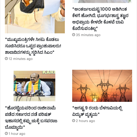
*ಅಂತರ್ಜಲಮಟ್ಟ 1000 ಅಡಿಗಿಂತ
ಕೆಳಗೆ ಹೋಗಿದೆ; ಭೂಗರ್ಭಶಾಸ್ತ್ರ ತಜ್ಞರ
ಅಭಿಪ್ರಾಯ ಕೇಳದೇ ಕೊಳವೆ ಬಾವಿ
ಕೊರೆಸುವಂತಿಲ್ಲ*
35 minutes ago
*ಮುಖ್ಯಮಂತ್ರಿಗಳೇ ಸೀಟು ಕೊಡಲು
ಸೂಚಿಸಿದರೂ ಒಪ್ಪದ ಪ್ರಾಂಶುಪಾಲರು!
ಶಾಲಾದಿನಗಳನ್ನು ಸ್ಮರಿಸಿದ ಸಿಎಂ*
12 minutes ago
*ಹೊರಟ್ಟಿಯವರಿಂದ ರಾಜೀನಾಮೆ
*ಆಗಷ್ಟ 9 ರಂದು ಬೆಳಗಾವಿಯಲ್ಲಿ
ಪಡೆದ ಸರ್ಕಾರದ ನಡೆ ಪರಿಷತ್
ವಿದ್ಯುತ್ ವ್ಯತ್ಯಯ*
ಇಹಾಸದಲ್ಲಿ ಕಪ್ಪು ಚುಕ್ಕೆ:ಬಸವರಾಜ
2 hours ago
ಬೊಮ್ಮಾಯಿ*
1 hour ago