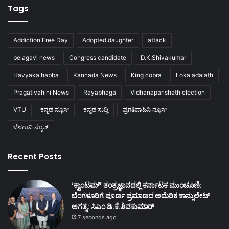
Tags
Addiction Free Day
Adopted daughter
attack
belagavi news
Congress candidate
D.K.Shivakumar
Havyaka habba
Kannada News
King cobra
Loka adalath
Pragativahini News
Rayabhaga
Vidhanaparishath election
VTU
ಕನ್ನಡ ನ್ಯೂಸ್
ಕನ್ನಡ ಸುದ್ದಿ
ಪ್ರಗತಿವಾಹಿನಿ ನ್ಯೂಸ್
ಬೆಳಗಾವಿ ನ್ಯೂಸ್
Recent Posts
‘ಕ್ವಾಂಟಮ್’ ತಂತ್ರಜ್ಞಾನದಲ್ಲಿ ಕರ್ನಾಟಕ ಮುಂಚೂಣಿ:
ಬೆಂಗಳೂರಿಗೆ ಪೂರ್ಣ ಪ್ರಮಾಣದ ಅಮೆರಿಕ ಕಾನ್ಸುಲೇಟ್
ಅಗತ್ಯ: ಸಿಎಂ ಡಿ.ಕೆ.ಶಿವಕುಮಾರ್
7 seconds ago