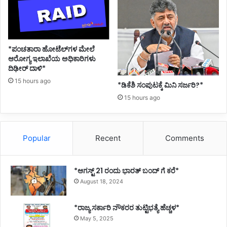
*ಪಂಚತಾರಾ ಹೋಟೆಲ್‌ಗಳ ಮೇಲೆ
ಆರೋಗ್ಯ ಇಲಾಖೆಯ ಅಧಿಕಾರಿಗಳು
ದಿಢೀರ್ ದಾಳಿ*
15 hours ago
*ಡಿಕೆಶಿ ಸಂಪುಟಕ್ಕೆ ಮಿನಿ ಸರ್ಜರಿ?*
15 hours ago
Popular
Recent
Comments
*ಆಗಸ್ಟ್ 21 ರಂದು ಭಾರತ್‌ ಬಂದ್‌ ಗೆ ಕರೆ*
August 18, 2024
*ರಾಜ್ಯ ಸರ್ಕಾರಿ ನೌಕರರ ತುಟ್ಟಿಭತ್ಯೆ ಹೆಚ್ಚಳ*
May 5, 2025