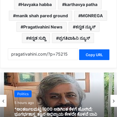
Havyaka habba
karthavya patha
manik shah pared ground
MGNREGA
Pragativahini News
ಕನ್ನಡ ನ್ಯೂಸ್
ಕನ್ನಡ ಸುದ್ದಿ
ಪ್ರಗತಿವಾಹಿನಿ ನ್ಯೂಸ್
Copy URL
Politics
6 hours ago
*ಹೊರಟ್ಟಿಯವರಿಂದ ರಾಜೀನಾಮೆ ಪಡೆದ ಸರ್ಕಾರದ ನಡೆ
ಪರಿಷತ್ ಇಹಾಸದಲ್ಲಿ ಕಪ್ಪು ಚುಕ್ಕೆ:ಬಸವರಾಜ ಬೊಮ್ಮಾಯಿ*