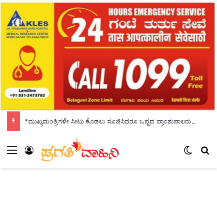
*ಮುಖ್ಯಮಂತ್ರಿಗಳೇ ಸೀಟು ಕೊಡಲು ಸೂಚಿಸಿದರೂ ಒಪ್ಪದ ಪ್ರಾಂಶುಪಾಲರು!ಶಾಲಾದಿನಗಳನ್ನು ಸ್ಮರಿಸಿದ ಸಿಎಂ*
Menu
Log In
Switch
S