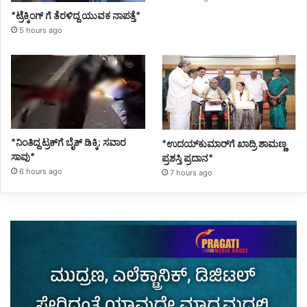
*ಟ್ರೆಕ್ಕಿಂಗ್ ಗೆ ತೆರಳಿದ್ದ ಯುವಕ ನಾಪತ್ತೆ*
5 hours ago
*ನಿಂತಿದ್ದ ಟ್ರಕ್‌ಗೆ ಬೈಕ್ ಡಿಕ್ಕಿ; ಸವಾರ
*ಉದಯ್‌ಕುಮಾರ್‌ಗೆ ಖಾದ್ರಿ ಶಾಮಣ್ಣ
ಸಾವು*
ಪ್ರಶಸ್ತಿ ಪ್ರದಾನ*
6 hours ago
7 hours ago