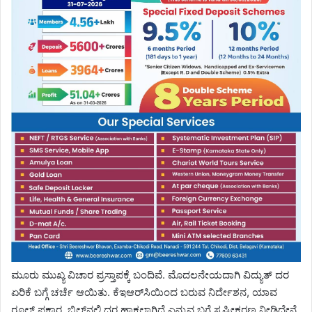
ಮೂರು ಮುಖ್ಯ ವಿಚಾರ ಪ್ರಸ್ತಾಪಕ್ಕೆ ಬಂದಿವೆ. ಮೊದಲನೇಯದಾಗಿ ವಿದ್ಯುತ್ ದರ
ಏರಿಕೆ ಬಗ್ಗೆ ಚರ್ಚೆ ಆಯಿತು. ಕೆಇಆರ್‌ಸಿಯಿಂದ ಬರುವ ನಿರ್ದೇಶನ, ಯಾವ
ರೂಲ್ಸ್ ಪ್ರಕಾರ ಬಿಲ್‌ನಲ್ಲಿ ದರ ಹಾಕಲಾಗಿದೆ ಎನ್ನುವ ಬಗ್ಗೆ ಸ್ಪಷ್ಟೀಕರಣ ನೀಡಿದ್ದೇನೆ.