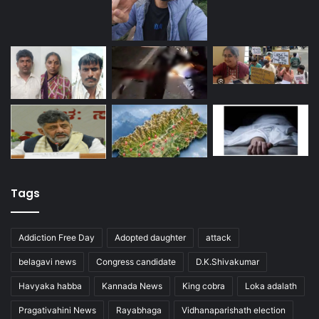
Tags
Addiction Free Day
Adopted daughter
attack
belagavi news
Congress candidate
D.K.Shivakumar
Havyaka habba
Kannada News
King cobra
Loka adalath
Pragativahini News
Rayabhaga
Vidhanaparishath election