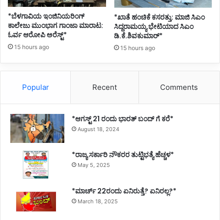
*ಬೆಳಗಾವಿಯ ಇಂಜಿನಿಯರಿಂಗ್‌
*ಖಾತೆ ಹಂಚಿಕೆ ಕಸರತ್ತು: ಮಾಜಿ ಸಿಎಂ
ಕಾಲೇಜು ಮುಂಭಾಗ ಗಾಂಜಾ ಮಾರಾಟ:
ಸಿದ್ದರಾಮಯ್ಯ ಭೇಟಿಯಾದ ಸಿಎಂ
ಓರ್ವ ಆರೋಪಿ ಅರೆಸ್ಟ್*
ಡಿ.ಕೆ.ಶಿವಕುಮಾರ್*
15 hours ago
15 hours ago
Popular
Recent
Comments
*ಆಗಸ್ಟ್ 21 ರಂದು ಭಾರತ್‌ ಬಂದ್‌ ಗೆ ಕರೆ*
August 18, 2024
*ರಾಜ್ಯ ಸರ್ಕಾರಿ ನೌಕರರ ತುಟ್ಟಿಭತ್ಯೆ ಹೆಚ್ಚಳ*
May 5, 2025
*ಮಾರ್ಚ್ 22ರಂದು ಏನಿರುತ್ತೆ? ಏನಿರಲ್ಲ?*
March 18, 2025