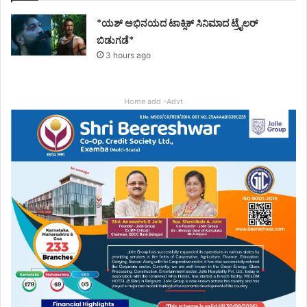
*ಯಶ್ ಅಭಿನಯದ ಟಾಕ್ಸಿಕ್ ಸಿನಿಮಾದ ಟ್ರೈಲರ್
ಬಿಡುಗಡೆ*
3 hours ago
Home add -Advt