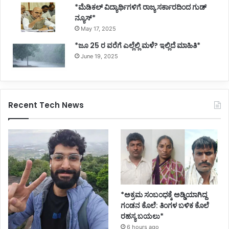
*ಮೆಡಿಕಲ್ ವಿದ್ಯಾರ್ಥಿಗಳಿಗೆ ರಾಜ್ಯ ಸರ್ಕಾರದಿಂದ ಗುಡ್
ನ್ಯೂಸ್*
May 17, 2025
*ಜೂ 25 ರ ವರೆಗೆ ಎಲ್ಲೆಲ್ಲಿ ಮಳೆ? ಇಲ್ಲಿದೆ ಮಾಹಿತಿ*
June 19, 2025
Recent Tech News
*ಅಕ್ರಮ ಸಂಬಂಧಕ್ಕೆ ಅಡ್ಡಿಯಾಗಿದ್ದ
ಗಂಡನ ಕೊಲೆ: ತಿಂಗಳ ಬಳಿಕ ಕೊಲೆ
ರಹಸ್ಯ ಬಯಲು*
6 hours ago