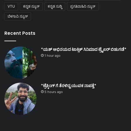
VTU
ಕನ್ನಡ ನ್ಯೂಸ್
ಕನ್ನಡ ಸುದ್ದಿ
ಪ್ರಗತಿವಾಹಿನಿ ನ್ಯೂಸ್
ಬೆಳಗಾವಿ ನ್ಯೂಸ್
Recent Posts
*ಯಶ್ ಅಭಿನಯದ ಟಾಕ್ಸಿಕ್ ಸಿನಿಮಾದ ಟ್ರೈಲರ್ ಬಿಡುಗಡೆ*
1 hour ago
*ಟ್ರೆಕ್ಕಿಂಗ್ ಗೆ ತೆರಳಿದ್ದ ಯುವಕ ನಾಪತ್ತೆ*
5 hours ago