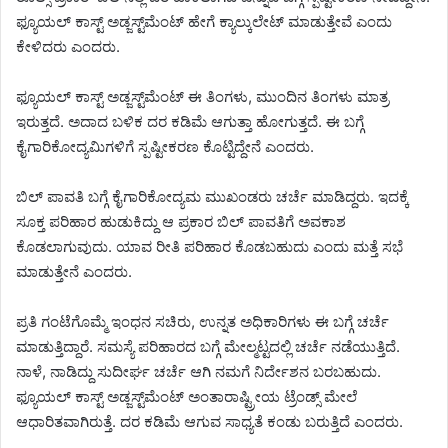
ಫ್ಯೂಯಲ್ ಕಾಸ್ಟ್ ಅಡ್ಜಸ್ಟ್‌ಮೆಂಟ್ ಹೇಗೆ ಕ್ಯಾಲ್ಕುಲೇಟ್ ಮಾಡುತ್ತೇವೆ ಎಂದು
ಕೇಳಿದರು ಎಂದರು‌.
ಫ್ಯೂಯಲ್‌ ಕಾಸ್ಟ್ ಅಡ್ಜಸ್ಟ್‌ಮೆಂಟ್ ಈ ತಿಂಗಳು, ಮುಂದಿನ ತಿಂಗಳು ಮಾತ್ರ
ಇರುತ್ತದೆ. ಅದಾದ ಬಳಿಕ ದರ ಕಡಿಮೆ ಆಗುತ್ತಾ ಹೋಗುತ್ತದೆ. ಈ ಬಗ್ಗೆ
ಕೈಗಾರಿಕೋದ್ಯಮಿಗಳಿಗೆ ಸ್ಪಷ್ಟೀಕರಣ ಕೊಟ್ಟಿದ್ದೇನೆ ಎಂದರು.
ಬಿಲ್ ಪಾವತಿ ಬಗ್ಗೆ ಕೈಗಾರಿಕೋದ್ಯಮ ಮುಖಂಡರು ಚರ್ಚೆ ಮಾಡಿದ್ದರು‌. ಇದಕ್ಕೆ
ಸೂಕ್ತ ಪರಿಹಾರ ಹುಡುಕಿದ್ದು ಆ ಪ್ರಕಾರ ಬಿಲ್ ಪಾವತಿಗೆ ಅವಕಾಶ
ಕೊಡಲಾಗುವುದು. ಯಾವ ರೀತಿ ಪರಿಹಾರ ಕೊಡಬಹುದು ಎಂದು ಮತ್ತೆ ಸಭೆ
ಮಾಡುತ್ತೇನೆ ಎಂದರು.
ಪ್ರತಿ ಗಂಟೆಗೊಮ್ಮೆ ಇಂಧನ ಸಚಿರು, ಉನ್ನತ ಅಧಿಕಾರಿಗಳು ಈ ಬಗ್ಗೆ ಚರ್ಚೆ
ಮಾಡುತ್ತಿದ್ದಾರೆ. ಸಮಸ್ಯೆ ಪರಿಹಾರದ ಬಗ್ಗೆ ಮೇಲ್ಮಟ್ಟದಲ್ಲಿ ಚರ್ಚೆ ನಡೆಯುತ್ತಿದೆ.
ನಾಳೆ, ನಾಡಿದ್ದು ಸುದೀರ್ಘ ಚರ್ಚೆ ಆಗಿ ನಮಗೆ‌ ನಿರ್ದೇಶನ ಬರಬಹುದು.
ಫ್ಯೂಯಲ್ ಕಾಸ್ಟ್ ಅಡ್ಜಸ್ಟ್‌ಮೆಂಟ್ ಅಂತಾರಾಷ್ಟ್ರೀಯ ಟ್ರೆಂಡ್ಸ್ ಮೇಲೆ
ಆಧಾರಿತವಾಗಿರುತ್ತೆ. ದರ ಕಡಿಮೆ ಆಗುವ ಸಾಧ್ಯತೆ ಕಂಡು ಬರುತ್ತಿದೆ ಎಂದರು.