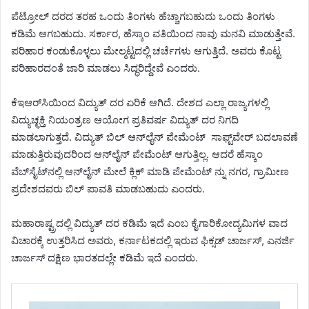
ಪೆಟ್ರೋಲ್ ದರದ ತರಹ ಒಂದು ತಿಂಗಳು ಹೆಚ್ಚಾಗಬಹುದು ಒಂದು ತಿಂಗಳು
ಕಡಿಮೆ ಆಗಬಹುದು. ಸರ್ಕಾರ, ಹೆಸ್ಕಾಂ ವತಿಯಿಂದ ನಾವು ಮನವಿ ಮಾಡುತ್ತೇವೆ.
ಪರಿಹಾರ ಕಂಡುಕೊಳ್ಳಲು ಮೇಲ್ಮಟ್ಟದಲ್ಲಿ ಚರ್ಚೆಗಳು ಆಗುತ್ತಿದೆ. ಅವರು ಕೊಟ್ಟ
ಪರಿಹಾರದಂತೆ ಜಾರಿ ಮಾಡಲು ಸಿದ್ಧರಿದ್ದೇವೆ ಎಂದರು.
ಕೆಇಆರ್‌ಸಿಯಿಂದ ವಿದ್ಯುತ್ ದರ ಏರಿಕೆ ಆಗಿದೆ. ದೇಶದ ಎಲ್ಲಾ ರಾಜ್ಯಗಳಲ್ಲಿ
ವಿದ್ಯುಚ್ಛಕ್ತಿ ನಿಯಂತ್ರಣ ಆಯೋಗ ಪ್ರತಿವರ್ಷ ವಿದ್ಯುತ್ ದರ ನಿಗದಿ
ಮಾಡಲಾಗುತ್ತದೆ. ವಿದ್ಯುತ್ ಬಿಲ್ ಆನ್‌ಲೈನ್ ಪೇಮೆಂಟ್ ಸಾಫ್ಟ್‌ವೇರ್ ಬದಲಾವಣೆ
ಮಾಡುತ್ತಿರುವುದರಿಂದ ಆನ್‌ಲೈನ್ ಪೇಮೆಂಟ್ ಆಗುತ್ತಿಲ್ಲ. ಆದರೆ ಹೆಸ್ಕಾಂ
ವೆಬ್‌ಸೈಟ್‌ನಲ್ಲಿ ಆನ್‌ಲೈನ್ ಮೇಲೆ ಕ್ಲಿಕ್ ಮಾಡಿ ಪೇಮೆಂಟ್ ನ್ನು ನಗರ, ಗ್ರಾಮೀಣ
ಪ್ರದೇಶದವರು ಬಿಲ್ ಪಾವತಿ ಮಾಡಬಹುದು‌ ಎಂದರು.
ಮಹಾರಾಷ್ಟ್ರದಲ್ಲಿ ವಿದ್ಯುತ್ ದರ ಕಡಿಮೆ ಇದೆ ಎಂಬ ಕೈಗಾರಿಕೋದ್ಯಮಿಗಳ ವಾದ
ವಿಚಾರಕ್ಕೆ ಉತ್ತರಿಸಿದ ಅವರು, ಕರ್ನಾಟಕದಲ್ಲಿ ಇರುವ ಫಿಕ್ಸಡ್ ಚಾರ್ಜಸ್, ಎನರ್ಜಿ
ಚಾರ್ಜಸ್ ದಕ್ಷಿಣ ಭಾರತದಲ್ಲೇ ಕಡಿಮೆ ಇದೆ ಎಂದರು.