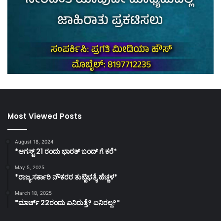
Most Viewed Posts
August 18, 2024
*ಆಗಸ್ಟ್ 21 ರಂದು ಭಾರತ್‌ ಬಂದ್‌ ಗೆ ಕರೆ*
May 5, 2025
*ರಾಜ್ಯ ಸರ್ಕಾರಿ ನೌಕರರ ತುಟ್ಟಿಭತ್ಯೆ ಹೆಚ್ಚಳ*
March 18, 2025
*ಮಾರ್ಚ್ 22ರಂದು ಏನಿರುತ್ತೆ? ಏನಿರಲ್ಲ?*