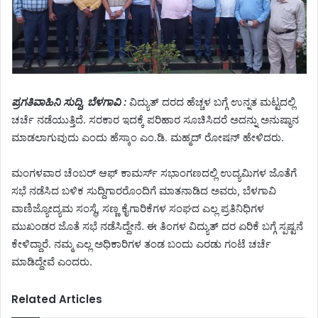
ಪ್ರಗತಿವಾಹಿನಿ ಸುದ್ದಿ, ಬೆಳಗಾವಿ :
ವಿದ್ಯುತ್ ದರದ ಹೆಚ್ಚಳ ಬಗ್ಗೆ ಉನ್ನತ ಮಟ್ಟದಲ್ಲಿ
ಚರ್ಚೆ ನಡೆಯುತ್ತಿದೆ. ಸರಕಾರ ಇದಕ್ಕೆ ಪರಿಹಾರ ಸೂಚಿಸಿದರೆ ಅದನ್ನು ಅನುಷ್ಠಾನ
ಮಾಡಲಾಗುವುದು ಎಂದು ಹೆಸ್ಕಾಂ ಎಂ.ಡಿ. ಮಹ್ಮದ್ ರೋಷನ್ ಹೇಳಿದರು.
ಮಂಗಳವಾರ ಚೆಂಬರ್ ಆಫ್ ಕಾಮರ್ಸ್ ಸಭಾಂಗಣದಲ್ಲಿ ಉದ್ಯಮಿಗಳ ಜೊತೆಗೆ
ಸಭೆ ನಡೆಸಿದ ಬಳಿಕ ಸುದ್ದಿಗಾರರೊಂದಿಗೆ ಮಾತನಾಡಿದ ಅವರು, ಬೆಳಗಾವಿ
ವಾಣಿಜ್ಯೋದ್ಯಮ ಸಂಸ್ಥೆ, ಸಣ್ಣ ಕೈಗಾರಿಕೆಗಳ ಸಂಘದ ಎಲ್ಲ ಪ್ರತಿನಿಧಿಗಳ
ಮುಖಂಡರ ಜೊತೆ ಸಭೆ ನಡೆಸಿದ್ದೇನೆ. ಈ ತಿಂಗಳ ವಿದ್ಯುತ್ ದರ ಏರಿಕೆ ಬಗ್ಗೆ ಸ್ಪಷ್ಟನೆ
ಕೇಳಿದ್ದಾರೆ. ನಮ್ಮ ಎಲ್ಲ ಅಧಿಕಾರಿಗಳ ತಂಡ ಬಂದು ಎರಡು ಗಂಟೆ ಚರ್ಚೆ
ಮಾಡಿದ್ದೇವೆ ಎಂದರು‌.
Related Articles