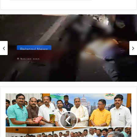
Belagavi News
8 hours ago
*ನಿಂತಿದ್ದ ಟ್ರಕ್‌ಗೆ ಬೈಕ್ ಡಿಕ್ಕಿ; ಸವಾರ ಸಾವು*
NPS
ನೌಕರರಿಗೆ
ಮುಖ್ಯಮಂತ್ರಿ
ಸ್ಪಷ್ಟ
ಭರವಸೆ