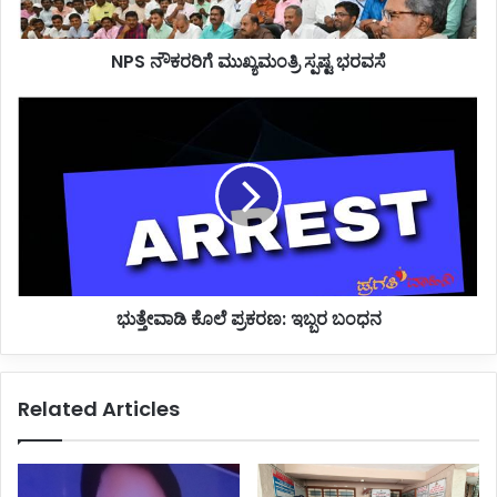
NPS ನೌಕರರಿಗೆ ಮುಖ್ಯಮಂತ್ರಿ ಸ್ಪಷ್ಟ ಭರವಸೆ
ಭುತ್ತೇವಾಡಿ
ಕೊಲೆ
ಪ್ರಕರಣ:
ಇಬ್ಬರ
ಬಂಧನ
ಭುತ್ತೇವಾಡಿ ಕೊಲೆ ಪ್ರಕರಣ: ಇಬ್ಬರ ಬಂಧನ
Related Articles