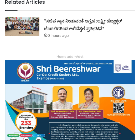
Related Articles
*ಸಚಿವ ಸ್ಥಾನ ನೀಡುವಂತೆ ಆಗ್ರಹ :ಲಕ್ಷ್ಮೀ ಹೆಬ್ಬಾಳ್ಕರ್
ಬೆಂಬಲಿಗರಿಂದ ಅರೆಬೆತ್ತಲೆ ಪ್ರತಿಭಟನೆ*
3 hours ago
Home add -Advt