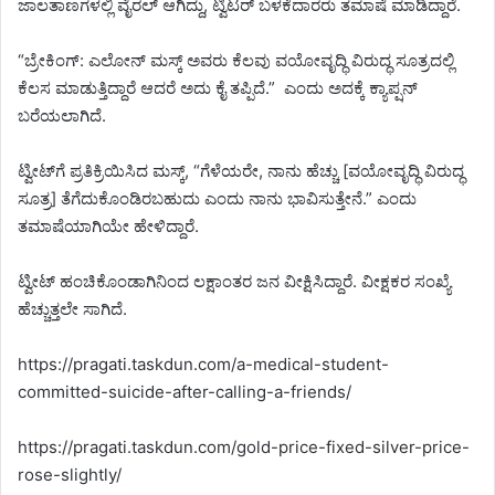
ಜಾಲತಾಣಗಳಲ್ಲಿ ವೈರಲ್ ಆಗಿದ್ದು, ಟ್ವಿಟರ್ ಬಳಕೆದಾರರು ತಮಾಷೆ ಮಾಡಿದ್ದಾರೆ.
“ಬ್ರೇಕಿಂಗ್: ಎಲೋನ್ ಮಸ್ಕ್ ಅವರು ಕೆಲವು ವಯೋವೃದ್ಧಿ ವಿರುದ್ಧ ಸೂತ್ರದಲ್ಲಿ
ಕೆಲಸ ಮಾಡುತ್ತಿದ್ದಾರೆ ಆದರೆ ಅದು ಕೈ ತಪ್ಪಿದೆ.” ಎಂದು ಅದಕ್ಕೆ ಕ್ಯಾಪ್ಷನ್
ಬರೆಯಲಾಗಿದೆ.
ಟ್ವೀಟ್‌ಗೆ ಪ್ರತಿಕ್ರಿಯಿಸಿದ ಮಸ್ಕ್, “ಗೆಳೆಯರೇ, ನಾನು ಹೆಚ್ಚು [ವಯೋವೃದ್ಧಿ ವಿರುದ್ಧ
ಸೂತ್ರ] ತೆಗೆದುಕೊಂಡಿರಬಹುದು ಎಂದು ನಾನು ಭಾವಿಸುತ್ತೇನೆ.” ಎಂದು
ತಮಾಷೆಯಾಗಿಯೇ ಹೇಳಿದ್ದಾರೆ.
ಟ್ವೀಟ್ ಹಂಚಿಕೊಂಡಾಗಿನಿಂದ ಲಕ್ಷಾಂತರ ಜನ ವೀಕ್ಷಿಸಿದ್ದಾರೆ. ವೀಕ್ಷಕರ ಸಂಖ್ಯೆ
ಹೆಚ್ಚುತ್ತಲೇ ಸಾಗಿದೆ.
https://pragati.taskdun.com/a-medical-student-
committed-suicide-after-calling-a-friends/
https://pragati.taskdun.com/gold-price-fixed-silver-price-
rose-slightly/