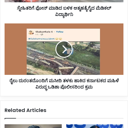
ಮಾ
ಸ್ನೇಹಿತರಿಗೆ ಫೋನ್ ಮಾಡಿದ ಬಳಿಕ ಆತ್ಮಹತ್ಯೆಗೈದ ಮೆಡಿಕಲ್
ಡಿ
ವಿದ್ಯಾರ್ಥಿನಿ
ದ
ಬ
ಳಿ
ರೈ
ಕ
ಲು
ಆ
ದು
ತ್
ರಂ
ಮ
ತ
ಹ
ದೊಂ
ತ್
ದಿ
ಯೆ
ಗೆ
ಗೈ
ಮ
ದ
ರೈಲು ದುರಂತದೊಂದಿಗೆ ಮಸೀದಿ ತಳಕು ಹಾಕಿದ ಕರ್ನಾಟಕದ ಮಹಿಳೆ
ಸೀ
ಮೆ
ವಿರುದ್ಧ ಒಡಿಶಾ ಪೊಲೀಸರಿಂದ ಕ್ರಮ
ದಿ
ಡಿ
ತ
ಕ
ಳ
ಲ್
ಕು
Related Articles
ವಿ
ಹಾ
ದ್
ಕಿ
ಯಾ
ದ
ರ್