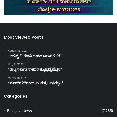
Most Viewed Posts
August 18, 2024
*ಆಗಸ್ಟ್ 21 ರಂದು ಭಾರತ್‌ ಬಂದ್‌ ಗೆ ಕರೆ*
May 5, 2025
*ರಾಜ್ಯ ಸರ್ಕಾರಿ ನೌಕರರ ತುಟ್ಟಿಭತ್ಯೆ ಹೆಚ್ಚಳ*
March 18, 2025
*ಮಾರ್ಚ್ 22ರಂದು ಏನಿರುತ್ತೆ? ಏನಿರಲ್ಲ?*
Categories
Belagavi News
(7,785)