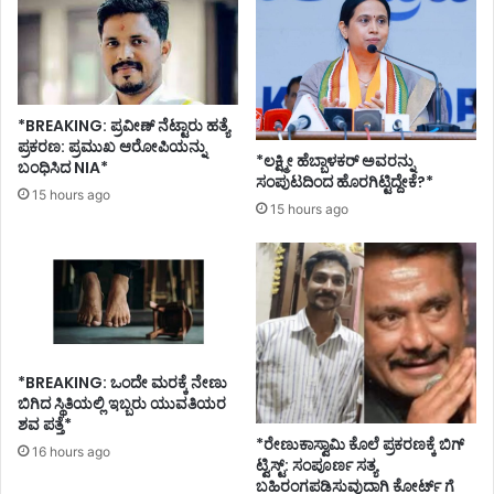
ಕ
ಥಿ
ರ್
ನಿ
ನಾ
ಟ
ಕ
ದ
*BREAKING: ಪ್ರವೀಣ್ ನೆಟ್ಟಾರು ಹತ್ಯೆ
ಮ
ಪ್ರಕರಣ: ಪ್ರಮುಖ ಆರೋಪಿಯನ್ನು
*ಲಕ್ಷ್ಮೀ ಹೆಬ್ಬಾಳಕರ್ ಅವರನ್ನು
ಹಿ
ಬಂಧಿಸಿದ NIA*
ಸಂಪುಟದಿಂದ ಹೊರಗಿಟ್ಟಿದ್ದೇಕೆ?*
ಳೆ
15 hours ago
ವಿ
15 hours ago
ರು
ದ್
ಧ
ಒ
ಡಿ
ಶಾ
ಪೊ
*BREAKING: ಒಂದೇ ಮರಕ್ಕೆ ನೇಣು
ಲೀ
ಬಿಗಿದ ಸ್ಥಿತಿಯಲ್ಲಿ ಇಬ್ಬರು ಯುವತಿಯರ
ಸ
ಶವ ಪತ್ತೆ*
ರಿಂ
*ರೇಣುಕಾಸ್ವಾಮಿ ಕೊಲೆ ಪ್ರಕರಣಕ್ಕೆ ಬಿಗ್
16 hours ago
ಟ್ವಿಸ್ಟ್: ಸಂಪೂರ್ಣ ಸತ್ಯ
ದ
ಬಹಿರಂಗಪಡಿಸುವುದಾಗಿ ಕೋರ್ಟ್ ಗೆ
ಕ್