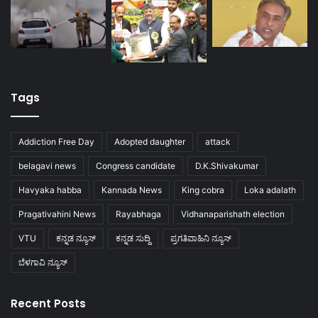
Tags
Addiction Free Day
Adopted daughter
attack
belagavi news
Congress candidate
D.K.Shivakumar
Havyaka habba
Kannada News
King cobra
Loka adalath
Pragativahini News
Rayabhaga
Vidhanaparishath election
VTU
ಕನ್ನಡ ನ್ಯೂಸ್
ಕನ್ನಡ ಸುದ್ದಿ
ಪ್ರಗತಿವಾಹಿನಿ ನ್ಯೂಸ್
ಬೆಳಗಾವಿ ನ್ಯೂಸ್
Recent Posts