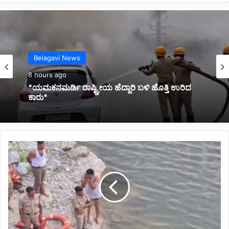
Karnataka News
9 hours ago
*ಲಾಲ್ ಬಾಗ್ ಮಾದರಿ 3 ಉದ್ಯಾನ ನಿರ್ಮಾಣಕ್ಕೆ ಚಿಂತನೆ:
ಸಿಎಂ ಡಿ.ಕೆ.ಶಿವಕುಮಾರ್*
ಸ್
ನೇ
ಹಿ
ತ
ರಿ
ಗೆ
ಫೋ
ನ್