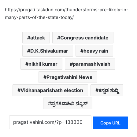
https://pragati.taskdun.com/thunderstorms-are-likely-in-
many-parts-of-the-state-today/
attack
Congress candidate
D.K.Shivakumar
heavy rain
nikhil kumar
paramashivaiah
Pragativahini News
Vidhanaparishath election
ಕನ್ನಡ ಸುದ್ದಿ
ಪ್ರಗತಿವಾಹಿನಿ ನ್ಯೂಸ್
Copy URL