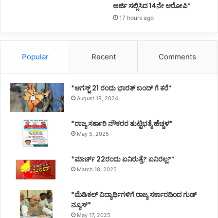
ಅರ್ಜಿ ಸಲ್ಲಿಸಿದ 14ನೇ ಆರೋಪಿ*
ರ
ಮ
17 hours ago
Popular
Recent
Comments
*ಆಗಸ್ಟ್ 21 ರಂದು ಭಾರತ್‌ ಬಂದ್‌ ಗೆ ಕರೆ*
August 18, 2024
*ರಾಜ್ಯ ಸರ್ಕಾರಿ ನೌಕರರ ತುಟ್ಟಿಭತ್ಯೆ ಹೆಚ್ಚಳ*
May 5, 2025
*ಮಾರ್ಚ್ 22ರಂದು ಏನಿರುತ್ತೆ? ಏನಿರಲ್ಲ?*
March 18, 2025
*ಮೆಡಿಕಲ್ ವಿದ್ಯಾರ್ಥಿಗಳಿಗೆ ರಾಜ್ಯ ಸರ್ಕಾರದಿಂದ ಗುಡ್
ನ್ಯೂಸ್*
May 17, 2025