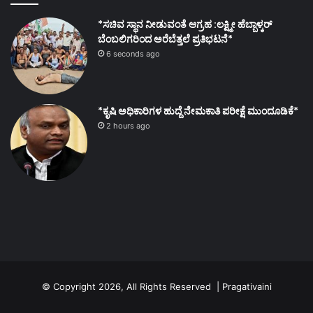
*ಸಚಿವ ಸ್ಥಾನ ನೀಡುವಂತೆ ಆಗ್ರಹ :ಲಕ್ಷ್ಮೀ ಹೆಬ್ಬಾಳ್ಕರ್
ಬೆಂಬಲಿಗರಿಂದ ಅರೆಬೆತ್ತಲೆ ಪ್ರತಿಭಟನೆ*
6 seconds ago
*ಕೃಷಿ ಅಧಿಕಾರಿಗಳ ಹುದ್ದೆ ನೇಮಕಾತಿ ಪರೀಕ್ಷೆ ಮುಂದೂಡಿಕೆ*
2 hours ago
© Copyright 2026, All Rights Reserved | Pragativaini