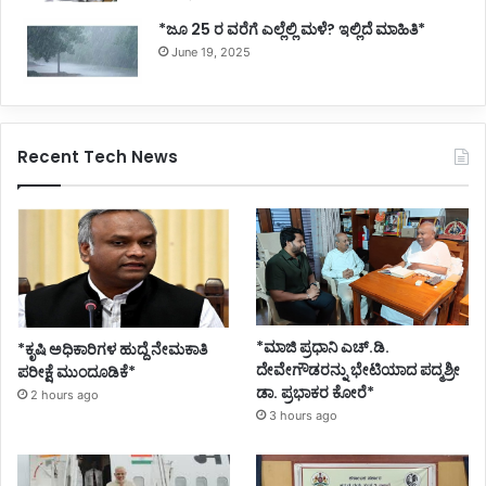
*ಜೂ 25 ರ ವರೆಗೆ ಎಲ್ಲೆಲ್ಲಿ ಮಳೆ? ಇಲ್ಲಿದೆ ಮಾಹಿತಿ*
June 19, 2025
Recent Tech News
*ಮಾಜಿ ಪ್ರಧಾನಿ ಎಚ್.ಡಿ.
*ಕೃಷಿ ಅಧಿಕಾರಿಗಳ ಹುದ್ದೆ ನೇಮಕಾತಿ
ದೇವೇಗೌಡರನ್ನು ಭೇಟಿಯಾದ ಪದ್ಮಶ್ರೀ
ಪರೀಕ್ಷೆ ಮುಂದೂಡಿಕೆ*
ಡಾ. ಪ್ರಭಾಕರ ಕೋರೆ*
2 hours ago
3 hours ago