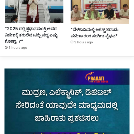
*2025 ರಲ್ಲಿ ಪ್ರಧಾನಮಂತ್ರಿ ಅವರ
*ಬೆಳಗಾವಿಯಲ್ಲಿ ಆಗಸ್ಟ್ 8ರಂದು
ವಿದೇಶಕ್ಕೆ ತಗುಲಿದ ಒಟ್ಟು ವೆಚ್ಚ ಎಷ್ಟು
ಮಹಿಳಾ ರಂಗ ಸಂಗೀತ ವೈಭವ*
ಗೋತ್ತಾ..?*
3 hours ago
3 hours ago