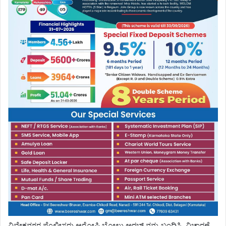
ವಿವೇಕನಗರ ಪೊಲೀಸರು ಆರೋಪಿ ಬೋಲು ಅರಬ್ ನನ್ನು ಬಂಧಿಸಿ, ವಿಚಾರಣೆ