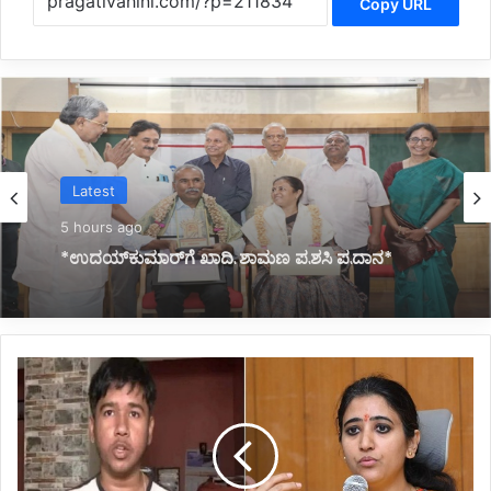
Copy URL
Latest
6 hours ago
*ಜ್ಞಾನಭಾರತಿ ರಸ್ತೆ ಅಪಘಾತದಲ್ಲಿ ವಿದ್ಯಾರ್ಥಿನಿ ಸಾವು:
ಕುಟುಂಬಕ್ಕೆ ಸರ್ಕಾರದಿಂದ 10 ಲಕ್ಷ ರೂ. ಪರಿಹಾರ*
*ಸಿಇಟಿ
ಪರೀಕ್ಷೆ
ವೇಳೆ
ಜನಿವಾರ
ತೆಗೆಸಿದ
ಪ್ರಕರಣ: