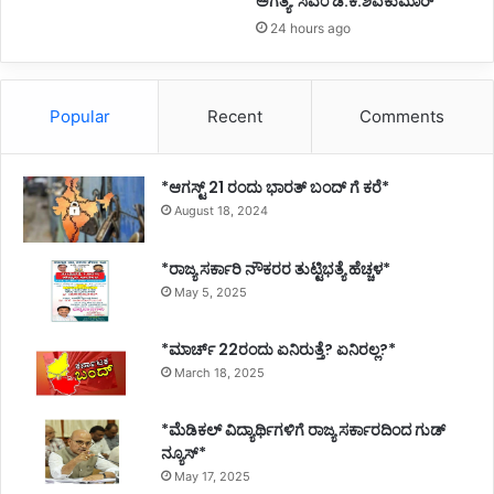
ಅಗತ್ಯ: ಸಿಎಂ ಡಿ.ಕೆ.ಶಿವಕುಮಾರ್
24 hours ago
Popular
Recent
Comments
*ಆಗಸ್ಟ್ 21 ರಂದು ಭಾರತ್‌ ಬಂದ್‌ ಗೆ ಕರೆ*
August 18, 2024
*ರಾಜ್ಯ ಸರ್ಕಾರಿ ನೌಕರರ ತುಟ್ಟಿಭತ್ಯೆ ಹೆಚ್ಚಳ*
May 5, 2025
*ಮಾರ್ಚ್ 22ರಂದು ಏನಿರುತ್ತೆ? ಏನಿರಲ್ಲ?*
March 18, 2025
*ಮೆಡಿಕಲ್ ವಿದ್ಯಾರ್ಥಿಗಳಿಗೆ ರಾಜ್ಯ ಸರ್ಕಾರದಿಂದ ಗುಡ್
ನ್ಯೂಸ್*
May 17, 2025