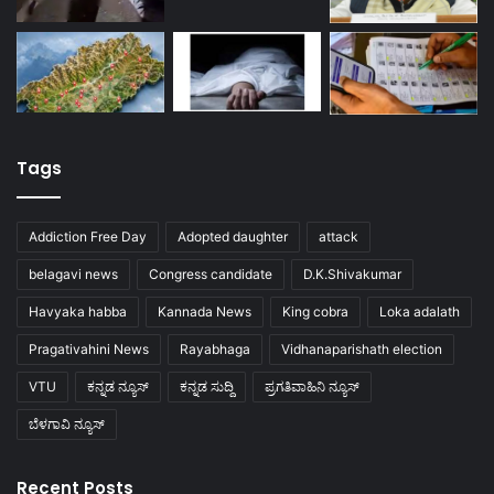
Tags
Addiction Free Day
Adopted daughter
attack
belagavi news
Congress candidate
D.K.Shivakumar
Havyaka habba
Kannada News
King cobra
Loka adalath
Pragativahini News
Rayabhaga
Vidhanaparishath election
VTU
ಕನ್ನಡ ನ್ಯೂಸ್
ಕನ್ನಡ ಸುದ್ದಿ
ಪ್ರಗತಿವಾಹಿನಿ ನ್ಯೂಸ್
ಬೆಳಗಾವಿ ನ್ಯೂಸ್
Recent Posts