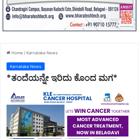
Home
/
Karnataka News
Karnataka News
*ತಂದೆಯನ್ನೇ ಇರಿದು ಕೊಂದ ಮಗ*