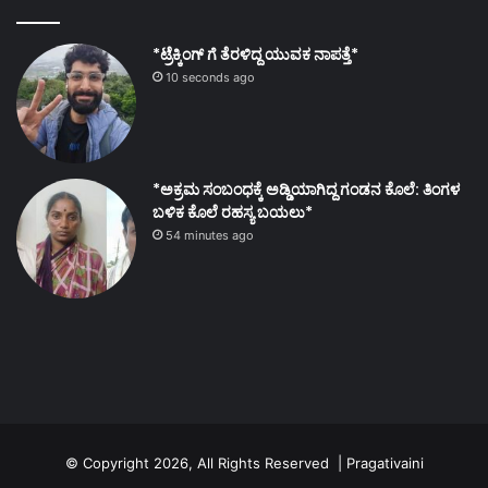
*ಟ್ರೆಕ್ಕಿಂಗ್ ಗೆ ತೆರಳಿದ್ದ ಯುವಕ ನಾಪತ್ತೆ*
10 seconds ago
*ಅಕ್ರಮ ಸಂಬಂಧಕ್ಕೆ ಅಡ್ಡಿಯಾಗಿದ್ದ ಗಂಡನ ಕೊಲೆ: ತಿಂಗಳ
ಬಳಿಕ ಕೊಲೆ ರಹಸ್ಯ ಬಯಲು*
54 minutes ago
© Copyright 2026, All Rights Reserved | Pragativaini