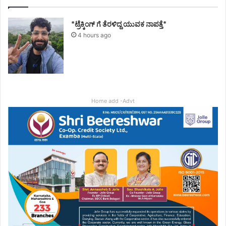
*ಟ್ರೆಕ್ಕಿಂಗ್ ಗೆ ತೆರಳಿದ್ದ ಯುವಕ ನಾಪತ್ತೆ*
4 hours ago
Home add -Advt