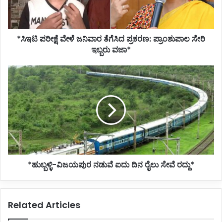
ಪ್ರಾಂಶುಪಾಲ
ಸೇರಿ
ಇಬ್ಬರು
*ಸಿಇಟಿ ಪರೀಕ್ಷೆ ವೇಳೆ ಜನಿವಾರ ತೆಗೆಸಿದ ಪ್ರಕರಣ: ಪ್ರಾಂಶುಪಾಲ ಸೇರಿ
ವಜಾ*
ಇಬ್ಬರು ವಜಾ*
*ಹುಬ್ಬಳ್ಳಿ-
ವಿಜಯಪುರ
ನಡುವೆ
ಐದು
ದಿನ
ರೈಲು
ಸೇವೆ
ರದ್ದು*
*ಹುಬ್ಬಳ್ಳಿ-ವಿಜಯಪುರ ನಡುವೆ ಐದು ದಿನ ರೈಲು ಸೇವೆ ರದ್ದು*
Related Articles