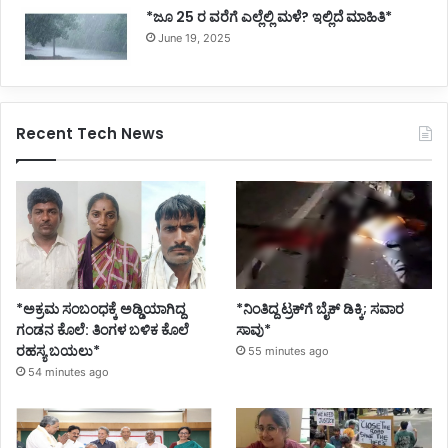
*ಜೂ 25 ರ ವರೆಗೆ ಎಲ್ಲೆಲ್ಲಿ ಮಳೆ? ಇಲ್ಲಿದೆ ಮಾಹಿತಿ*
June 19, 2025
Recent Tech News
*ಅಕ್ರಮ ಸಂಬಂಧಕ್ಕೆ ಅಡ್ಡಿಯಾಗಿದ್ದ
*ನಿಂತಿದ್ದ ಟ್ರಕ್‌ಗೆ ಬೈಕ್ ಡಿಕ್ಕಿ; ಸವಾರ
ಗಂಡನ ಕೊಲೆ: ತಿಂಗಳ ಬಳಿಕ ಕೊಲೆ
ಸಾವು*
ರಹಸ್ಯ ಬಯಲು*
55 minutes ago
54 minutes ago