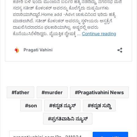
father
murder
Pragativahini News
son
ಕನ್ನಡ ನ್ಯೂಸ್
ಕನ್ನಡ ಸುದ್ದಿ
ಪ್ರಗತಿವಾಹಿನಿ ನ್ಯೂಸ್