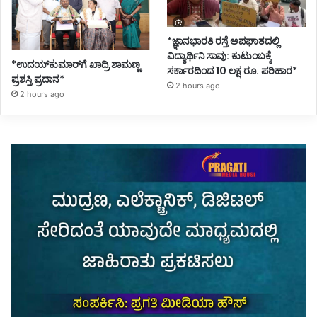
*ಜ್ಞಾನಭಾರತಿ ರಸ್ತೆ ಅಪಘಾತದಲ್ಲಿ
ವಿದ್ಯಾರ್ಥಿನಿ ಸಾವು: ಕುಟುಂಬಕ್ಕೆ
*ಉದಯ್‌ಕುಮಾರ್‌ಗೆ ಖಾದ್ರಿ ಶಾಮಣ್ಣ
ಸರ್ಕಾರದಿಂದ 10 ಲಕ್ಷ ರೂ. ಪರಿಹಾರ*
ಪ್ರಶಸ್ತಿ ಪ್ರದಾನ*
2 hours ago
2 hours ago