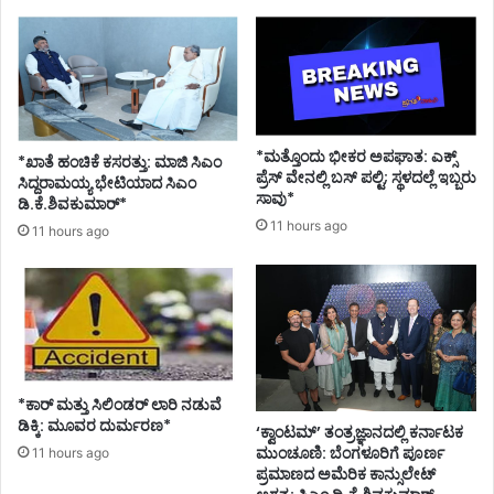
*ಮತ್ತೊಂದು ಭೀಕರ ಅಪಘಾತ: ಎಕ್ಸ್
*ಖಾತೆ ಹಂಚಿಕೆ ಕಸರತ್ತು: ಮಾಜಿ ಸಿಎಂ
ಪ್ರೆಸ್ ವೇನಲ್ಲಿ ಬಸ್ ಪಲ್ಟಿ; ಸ್ಥಳದಲ್ಲೆ ಇಬ್ಬರು
ಸಿದ್ದರಾಮಯ್ಯ ಭೇಟಿಯಾದ ಸಿಎಂ
ಸಾವು*
ಡಿ.ಕೆ.ಶಿವಕುಮಾರ್*
11 hours ago
11 hours ago
*ಕಾರ್ ಮತ್ತು ಸಿಲಿಂಡ‌ರ್ ಲಾರಿ ನಡುವೆ
ಡಿಕ್ಕಿ: ಮೂವರ ದುರ್ಮರಣ*
‘ಕ್ವಾಂಟಮ್’ ತಂತ್ರಜ್ಞಾನದಲ್ಲಿ ಕರ್ನಾಟಕ
ಮುಂಚೂಣಿ: ಬೆಂಗಳೂರಿಗೆ ಪೂರ್ಣ
11 hours ago
ಪ್ರಮಾಣದ ಅಮೆರಿಕ ಕಾನ್ಸುಲೇಟ್