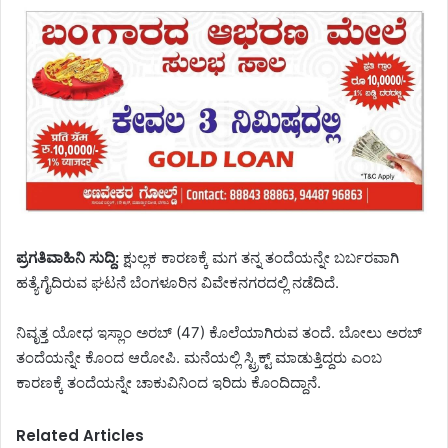
ಪ್ರಗತಿವಾಹಿನಿ ಸುದ್ದಿ:
ಕ್ಷುಲ್ಲಕ ಕಾರಣಕ್ಕೆ ಮಗ ತನ್ನ ತಂದೆಯನ್ನೇ ಬರ್ಬರವಾಗಿ
ಹತ್ಯೆಗೈದಿರುವ ಘಟನೆ ಬೆಂಗಳೂರಿನ ವಿವೇಕನಗರದಲ್ಲಿ ನಡೆದಿದೆ.
ನಿವೃತ್ತ ಯೋಧ ಇಸ್ಲಾಂ ಅರಬ್ (47) ಕೊಲೆಯಾಗಿರುವ ತಂದೆ. ಬೋಲು ಅರಬ್
ತಂದೆಯನ್ನೇ ಕೊಂದ ಆರೋಪಿ. ಮನೆಯಲ್ಲಿ ಸ್ಟ್ರಿಕ್ಟ್ ಮಾಡುತ್ತಿದ್ದರು ಎಂಬ
ಕಾರಣಕ್ಕೆ ತಂದೆಯನ್ನೇ ಚಾಕುವಿನಿಂದ ಇರಿದು ಕೊಂದಿದ್ದಾನೆ.
Related Articles