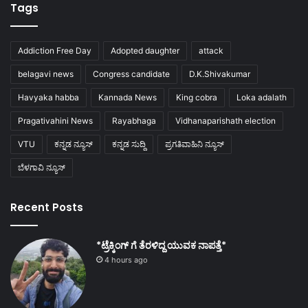
Tags
Addiction Free Day
Adopted daughter
attack
belagavi news
Congress candidate
D.K.Shivakumar
Havyaka habba
Kannada News
King cobra
Loka adalath
Pragativahini News
Rayabhaga
Vidhanaparishath election
VTU
ಕನ್ನಡ ನ್ಯೂಸ್
ಕನ್ನಡ ಸುದ್ದಿ
ಪ್ರಗತಿವಾಹಿನಿ ನ್ಯೂಸ್
ಬೆಳಗಾವಿ ನ್ಯೂಸ್
Recent Posts
*ಟ್ರೆಕ್ಕಿಂಗ್ ಗೆ ತೆರಳಿದ್ದ ಯುವಕ ನಾಪತ್ತೆ*
4 hours ago