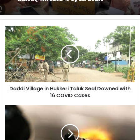
D
a
d
d
i
V
i
l
l
Daddi Village in Hukkeri Taluk Seal Downed with
a
16 COVID Cases
g
e
i
ಮ
n
ನೆ
H
ಬಾ
u
ಡಿ
k
ಗೆ