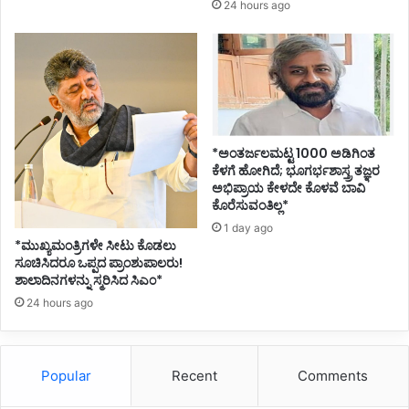
24 hours ago
h
1
6
C
O
V
I
D
*ಅಂತರ್ಜಲಮಟ್ಟ 1000 ಅಡಿಗಿಂತ
C
ಕೆಳಗೆ ಹೋಗಿದೆ; ಭೂಗರ್ಭಶಾಸ್ತ್ರ ತಜ್ಞರ
ಅಭಿಪ್ರಾಯ ಕೇಳದೇ ಕೊಳವೆ ಬಾವಿ
a
ಕೊರೆಸುವಂತಿಲ್ಲ*
s
e
1 day ago
*ಮುಖ್ಯಮಂತ್ರಿಗಳೇ ಸೀಟು ಕೊಡಲು
s
ಸೂಚಿಸಿದರೂ ಒಪ್ಪದ ಪ್ರಾಂಶುಪಾಲರು!
ಶಾಲಾದಿನಗಳನ್ನು ಸ್ಮರಿಸಿದ ಸಿಎಂ*
24 hours ago
Popular
Recent
Comments