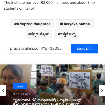
The Institute has over 62,000 members and about 3 lakh
students on its roll.
Adopted daughter
Havyaka habba
ಕನ್ನಡ ನ್ಯೂಸ್
ಕನ್ನಡ ಸುದ್ದಿ
Copy URL
Politics
7 hours ago
*ಸಚಿವ ಸಂಪುಟದಲ್ಲಿ ಮಹಿಳೆಯರಿಗೆ ಸ್ಥಾನ ಸಿಗಲಿದೆ: ಸಿಎಂ
ಡಿ.ಕೆ.ಶಿವಕುಮಾರ್ ಭರವಸೆ*