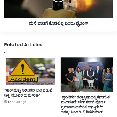
k
ಕೊ
e
ಡ
r
ಲಿ
i
ಲ್
T
ಮನೆ ಬಾಡಿಗೆ ಕೊಡಲಿಲ್ಲ ಎಂದು ಫೈರಿಂಗ್
ಲ
a
ಎಂ
l
ದು
u
ಫೈ
Related Articles
k
ರಿಂ
S
ಗ್
e
a
l
D
o
w
n
*ಕಾರ್ ಮತ್ತು ಸಿಲಿಂಡ‌ರ್ ಲಾರಿ ನಡುವೆ
e
ಡಿಕ್ಕಿ: ಮೂವರ ದುರ್ಮರಣ*
‘ಕ್ವಾಂಟಮ್’ ತಂತ್ರಜ್ಞಾನದಲ್ಲಿ ಕರ್ನಾಟಕ
d
ಮುಂಚೂಣಿ: ಬೆಂಗಳೂರಿಗೆ ಪೂರ್ಣ
12 hours ago
w
ಪ್ರಮಾಣದ ಅಮೆರಿಕ ಕಾನ್ಸುಲೇಟ್
i
ಅಗತ್ಯ: ಸಿಎಂ ಡಿ.ಕೆ.ಶಿವಕುಮಾರ್
t