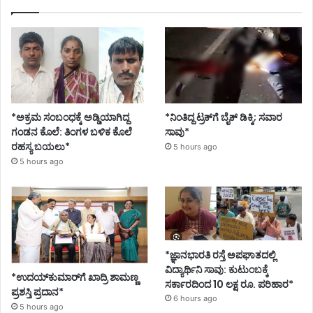
*ಅಕ್ರಮ ಸಂಬಂಧಕ್ಕೆ ಅಡ್ಡಿಯಾಗಿದ್ದ
*ನಿಂತಿದ್ದ ಟ್ರಕ್‌ಗೆ ಬೈಕ್ ಡಿಕ್ಕಿ; ಸವಾರ
ಗಂಡನ ಕೊಲೆ: ತಿಂಗಳ ಬಳಿಕ ಕೊಲೆ
ಸಾವು*
ರಹಸ್ಯ ಬಯಲು*
5 hours ago
5 hours ago
*ಜ್ಞಾನಭಾರತಿ ರಸ್ತೆ ಅಪಘಾತದಲ್ಲಿ
ವಿದ್ಯಾರ್ಥಿನಿ ಸಾವು: ಕುಟುಂಬಕ್ಕೆ
*ಉದಯ್‌ಕುಮಾರ್‌ಗೆ ಖಾದ್ರಿ ಶಾಮಣ್ಣ
ಸರ್ಕಾರದಿಂದ 10 ಲಕ್ಷ ರೂ. ಪರಿಹಾರ*
ಪ್ರಶಸ್ತಿ ಪ್ರದಾನ*
6 hours ago
5 hours ago