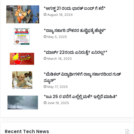
*ಆಗಸ್ಟ್ 21 ರಂದು ಭಾರತ್‌ ಬಂದ್‌ ಗೆ ಕರೆ*
August 18, 2024
*ರಾಜ್ಯ ಸರ್ಕಾರಿ ನೌಕರರ ತುಟ್ಟಿಭತ್ಯೆ ಹೆಚ್ಚಳ*
May 5, 2025
*ಮಾರ್ಚ್ 22ರಂದು ಏನಿರುತ್ತೆ? ಏನಿರಲ್ಲ?*
March 18, 2025
*ಮೆಡಿಕಲ್ ವಿದ್ಯಾರ್ಥಿಗಳಿಗೆ ರಾಜ್ಯ ಸರ್ಕಾರದಿಂದ ಗುಡ್
ನ್ಯೂಸ್*
May 17, 2025
*ಜೂ 25 ರ ವರೆಗೆ ಎಲ್ಲೆಲ್ಲಿ ಮಳೆ? ಇಲ್ಲಿದೆ ಮಾಹಿತಿ*
June 19, 2025
Recent Tech News