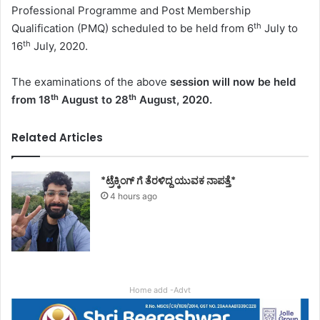
Professional Programme and Post Membership
th
Qualification (PMQ) scheduled to be held from 6
July to
th
16
July, 2020.
The examinations of the above
session will now be held
th
th
from 18
August to 28
August, 2020.
Related Articles
*ಟ್ರೆಕ್ಕಿಂಗ್ ಗೆ ತೆರಳಿದ್ದ ಯುವಕ ನಾಪತ್ತೆ*
4 hours ago
Home add -Advt