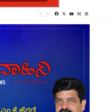
Facebook
X
YouTube
Random Article
Sidebar