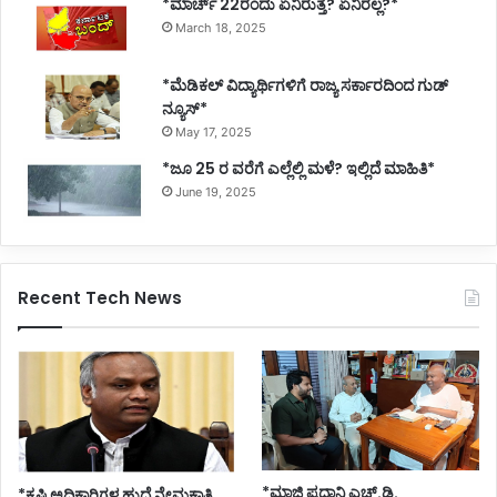
*ಮಾರ್ಚ್ 22ರಂದು ಏನಿರುತ್ತೆ? ಏನಿರಲ್ಲ?*
March 18, 2025
*ಮೆಡಿಕಲ್ ವಿದ್ಯಾರ್ಥಿಗಳಿಗೆ ರಾಜ್ಯ ಸರ್ಕಾರದಿಂದ ಗುಡ್
ನ್ಯೂಸ್*
May 17, 2025
*ಜೂ 25 ರ ವರೆಗೆ ಎಲ್ಲೆಲ್ಲಿ ಮಳೆ? ಇಲ್ಲಿದೆ ಮಾಹಿತಿ*
June 19, 2025
Recent Tech News
*ಮಾಜಿ ಪ್ರಧಾನಿ ಎಚ್.ಡಿ.
*ಕೃಷಿ ಅಧಿಕಾರಿಗಳ ಹುದ್ದೆ ನೇಮಕಾತಿ