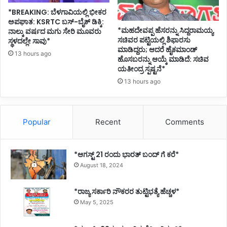
*BREAKING: ಬೆಳಗಾವಿಯಲ್ಲಿ ಭೀಕರ
ಅಪಘಾತ: KSRTC ಬಸ್-ಬೈಕ್ ಡಿಕ್ಕಿ:
*ಮಹದೇವಪ್ಪ ಹೆಸರನ್ನು ಸಿದ್ದರಾಮಯ್ಯ
ನಾಲ್ಕು ವರ್ಷದ ಮಗು ಸೇರಿ ಮೂವರು
ಸಚಿವರ ಪಟ್ಟಿಯಲ್ಲಿ ಶಿಫಾರಸು
ಸ್ಥಳದಲ್ಲೇ ಸಾವು*
ಮಾಡಿದ್ದರು; ಆದರೆ ಹೈಕಮಾಂಡ್
13 hours ago
ಹೊಸಬರನ್ನು ಆಯ್ಕೆ ಮಾಡಿದೆ: ಸಚಿವ
ಯತೀಂದ್ರ ಸ್ಪಷ್ಟನೆ*
13 hours ago
Popular
Recent
Comments
*ಆಗಸ್ಟ್ 21 ರಂದು ಭಾರತ್‌ ಬಂದ್‌ ಗೆ ಕರೆ*
August 18, 2024
*ರಾಜ್ಯ ಸರ್ಕಾರಿ ನೌಕರರ ತುಟ್ಟಿಭತ್ಯೆ ಹೆಚ್ಚಳ*
May 5, 2025