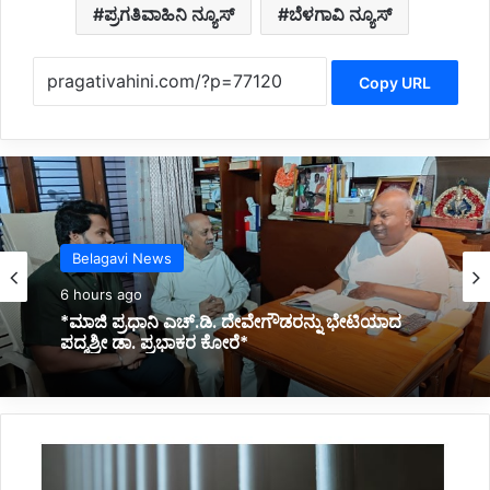
ಪ್ರಗತಿವಾಹಿನಿ ನ್ಯೂಸ್
ಬೆಳಗಾವಿ ನ್ಯೂಸ್
Copy URL
Kannada News
7 hours ago
Belagavi News
*2025 ರಲ್ಲಿ ಪ್ರಧಾನಮಂತ್ರಿ ಅವರ ವಿದೇಶಕ್ಕೆ ತಗುಲಿದ
6 hours ago
ಒಟ್ಟು ವೆಚ್ಚ ಎಷ್ಟು ಗೋತ್ತಾ..?*
ಅ
*ಮಾಜಿ ಪ್ರಧಾನಿ ಎಚ್.ಡಿ. ದೇವೇಗೌಡರನ್ನು ಭೇಟಿಯಾದ
ಪ್