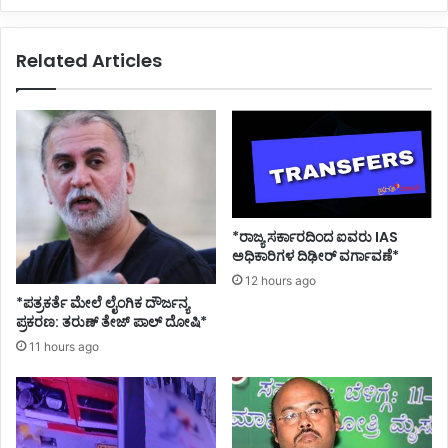
ವ
ವ
ರ್
ರ
Related Articles
ಷ
ಹ
ಜೈ
ಕ್
ಲು
ಕ
ಶಿ
ನ್
ಕ್
ನು
ಷೆ
ಕೇ
ಪ್
ಳ
ರ
ಲಿ
ಕ
ಎಂ
*ರಾಜ್ಯ ಸರ್ಕಾರದಿಂದ ಐವರು IAS
ಟ
ದ
ಅಧಿಕಾರಿಗಳ ದಿಢೀರ್ ವರ್ಗಾವಣೆ*
ಸ
12 hours ago
ಚಿ
*ಪತ್ರಕರ್ತೆ ಮೇಲೆ ಲೈಂಗಿಕ ದೌರ್ಜನ್ಯ
ವ
ಪ್ರಕರಣ: ತರುಣ್ ತೇಜ್ ಪಾಲ್ ದೋಷಿ*
ಸೋ
11 hours ago
ಮ
ಣ್
ಣ