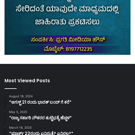
Most Viewed Posts
August 18, 2024
*ಆಗಸ್ಟ್ 21 ರಂದು ಭಾರತ್‌ ಬಂದ್‌ ಗೆ ಕರೆ*
May 5, 2025
*ರಾಜ್ಯ ಸರ್ಕಾರಿ ನೌಕರರ ತುಟ್ಟಿಭತ್ಯೆ ಹೆಚ್ಚಳ*
March 18, 2025
*ಮಾರ್ಚ್ 22ರಂದು ಏನಿರುತ್ತೆ? ಏನಿರಲ್ಲ?*