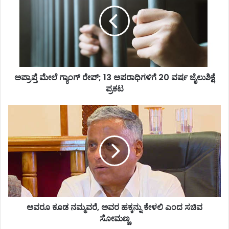
ಪದ್ಮಶ್ರೀ ಡಾ. ಪ್ರಭಾಕರ ಕೋರೆ*
ರಾ
ಪ್
ತೆ
ಮೇ
ಲೆ
ಗ್
ಯಾಂ
ಅಪ್ರಾಪ್ತೆ ಮೇಲೆ ಗ್ಯಾಂಗ್ ರೇಪ್; 13 ಅಪರಾಧಿಗಳಿಗೆ 20 ವರ್ಷ ಜೈಲುಶಿಕ್ಷೆ
ಗ್
ಪ್ರಕಟ
ರೇ
ಪ್
;
ಅ
1
ವ
3
ರೂ
ಅ
ಕೂ
ಪ
ಡ
ರಾ
ನ
ಧಿ
ಮ್
ಗ
ಮ
ಳಿ
ವ
ಗೆ
ಅವರೂ ಕೂಡ ನಮ್ಮವರೆ, ಅವರ ಹಕ್ಕನ್ನು ಕೇಳಲಿ ಎಂದ ಸಚಿವ
ರೆ
2
ಸೋಮಣ್ಣ
,
0
ಅ