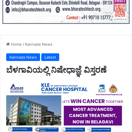
Home
/
Kannada News
Kannada News
Latest
ಬೆಳಗಾವಿಯಲ್ಲಿ ನಿಷೇಧಾಜ್ಞೆ ವಿಸ್ತರಣೆ