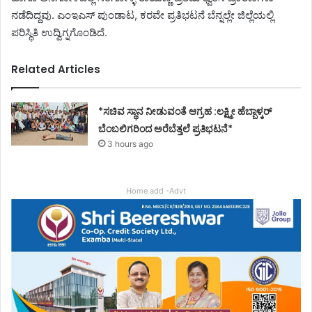
ನಡೆದಿದ್ದವು. ಎಂಇಎಸ್ ಪುಂಡಾಟ, ಕರವೇ ಪ್ರತಿಭಟನೆ ಬೆನ್ನಲ್ಲೇ ಜಿಲ್ಲೆಯಲ್ಲಿ
ಪರಿಸ್ಥಿತಿ ಉದ್ವಿಗ್ನಗೊಂಡಿದೆ.
Related Articles
*ಸಚಿವ ಸ್ಥಾನ ನೀಡುವಂತೆ ಆಗ್ರಹ :ಲಕ್ಷ್ಮೀ ಹೆಬ್ಬಾಳ್ಕರ್
ಬೆಂಬಲಿಗರಿಂದ ಅರೆಬೆತ್ತಲೆ ಪ್ರತಿಭಟನೆ*
3 hours ago
Home add -Advt