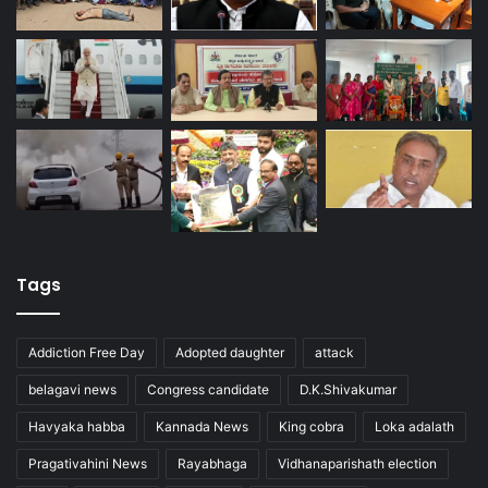
Tags
Addiction Free Day
Adopted daughter
attack
belagavi news
Congress candidate
D.K.Shivakumar
Havyaka habba
Kannada News
King cobra
Loka adalath
Pragativahini News
Rayabhaga
Vidhanaparishath election