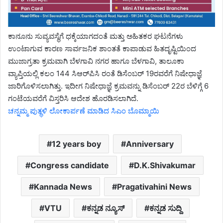
ಕಾನೂನು ಸುವ್ಯವಸ್ಥೆಗೆ ಧಕ್ಕೆಯಾಗದಂತೆ ಮತ್ತು ಅಹಿತಕರ ಘಟನೆಗಳು
ಉಂಟಾಗುವ ಕಾರಣ ಸಾರ್ವಜನಿಕ ಶಾಂತತೆ ಕಾಪಾಡುವ ಹಿತದೃಷ್ಟಿಯಿಂದ
ಮುಜಾಗ್ರತಾ ಕ್ರಮವಾಗಿ ಬೆಳಗಾವಿ ನಗರ ಹಾಗೂ ಬೆಳಗಾವಿ, ತಾಲೂಕಾ
ವ್ಯಾಪ್ತಿಯಲ್ಲಿ ಕಲಂ 144 ಸಿಆರ್‌ಪಿಸಿ ರಂತೆ ಡಿಸೆಂಬರ್ 19ರವರೆಗೆ ನಿಷೇಧಾಜ್ಞೆ
ಜಾರಿಗೊಳಿಸಲಾಗಿತ್ತು. ಇದೀಗ ನಿಷೇಧಾಜ್ಞೆ ಕ್ರಮವನ್ನು ಡಿಸೆಂಬರ್ 22ರ ಬೆಳಿಗ್ಗೆ 6
ಗಂಟೆಯವರೆಗೆ ವಿಸ್ತರಿಸಿ ಆದೇಶ ಹೊರಡಿಸಲಾಗಿದೆ.
ಚನ್ನಮ್ಮ ಪುತ್ಥಳಿ ಲೋಕಾರ್ಪಣೆ ಮಾಡಿದ ಸಿಎಂ ಬೊಮ್ಮಾಯಿ
12 years boy
Anniversary
Congress candidate
D.K.Shivakumar
Kannada News
Pragativahini News
VTU
ಕನ್ನಡ ನ್ಯೂಸ್
ಕನ್ನಡ ಸುದ್ದಿ