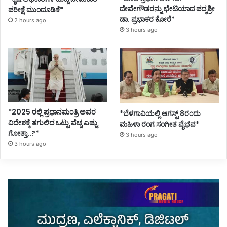
ದೇವೇಗೌಡರನ್ನು ಭೇಟಿಯಾದ ಪದ್ಮಶ್ರೀ
ಪರೀಕ್ಷೆ ಮುಂದೂಡಿಕೆ*
ಡಾ. ಪ್ರಭಾಕರ ಕೋರೆ*
2 hours ago
3 hours ago
*2025 ರಲ್ಲಿ ಪ್ರಧಾನಮಂತ್ರಿ ಅವರ
*ಬೆಳಗಾವಿಯಲ್ಲಿ ಆಗಸ್ಟ್ 8ರಂದು
ವಿದೇಶಕ್ಕೆ ತಗುಲಿದ ಒಟ್ಟು ವೆಚ್ಚ ಎಷ್ಟು
ಮಹಿಳಾ ರಂಗ ಸಂಗೀತ ವೈಭವ*
ಗೋತ್ತಾ..?*
3 hours ago
3 hours ago