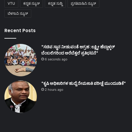
VTU
ಕನ್ನಡ ನ್ಯೂಸ್
ಕನ್ನಡ ಸುದ್ದಿ
ಪ್ರಗತಿವಾಹಿನಿ ನ್ಯೂಸ್
ಬೆಳಗಾವಿ ನ್ಯೂಸ್
Recent Posts
*ಸಚಿವ ಸ್ಥಾನ ನೀಡುವಂತೆ ಆಗ್ರಹ :ಲಕ್ಷ್ಮೀ ಹೆಬ್ಬಾಳ್ಕರ್
ಬೆಂಬಲಿಗರಿಂದ ಅರೆಬೆತ್ತಲೆ ಪ್ರತಿಭಟನೆ*
6 seconds ago
*ಕೃಷಿ ಅಧಿಕಾರಿಗಳ ಹುದ್ದೆ ನೇಮಕಾತಿ ಪರೀಕ್ಷೆ ಮುಂದೂಡಿಕೆ*
2 hours ago