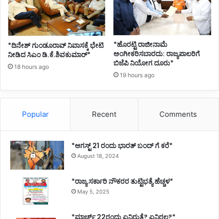
*ಹೊರಟ್ಟಿ ರಾಜೀನಾಮೆ
*ದಿನೇಶ್ ಗುಂಡೂರಾವ್ ನಿವಾಸಕ್ಕೆ ಭೇಟಿ
ಅಂಗೀಕರಿಸಬಾರದು: ರಾಜ್ಯಪಾಲರಿಗೆ
ನೀಡಿದ ಸಿಎಂ ಡಿ.ಕೆ.ಶಿವಕುಮಾರ್*
ಬಿಜೆಪಿ ನಿಯೋಗ ದೂರು*
18 hours ago
19 hours ago
Popular
Recent
Comments
*ಆಗಸ್ಟ್ 21 ರಂದು ಭಾರತ್‌ ಬಂದ್‌ ಗೆ ಕರೆ*
August 18, 2024
*ರಾಜ್ಯ ಸರ್ಕಾರಿ ನೌಕರರ ತುಟ್ಟಿಭತ್ಯೆ ಹೆಚ್ಚಳ*
May 5, 2025
*ಮಾರ್ಚ್ 22ರಂದು ಏನಿರುತ್ತೆ? ಏನಿರಲ್ಲ?*