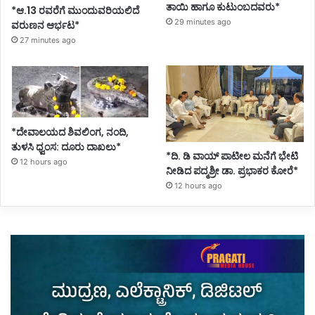
ತಾಯಿ ಹಾಗೂ ಕುಟುಂಬದವರು*
*ಆ.13 ರವರೆಗೆ ಮುಂದುವರಿಯಲಿದೆ
29 minutes ago
ವರುಣನ ಆರ್ಭಟ*
27 minutes ago
*ದೇವಾಲಯದ ಶಿವಲಿಂಗ, ನಂದಿ,
ತುಳಸಿ ಧ್ವಂಸ: ದೂರು ದಾಖಲು*
*ದಿ. ಡಿ ವಾಯ್ ಪಾಟೀಲ ಮನೆಗೆ ಭೇಟಿ
12 hours ago
ನೀಡಿದ ಪದ್ಮಶ್ರೀ ಡಾ. ಪ್ರಭಾಕರ ಕೋರೆ*
12 hours ago