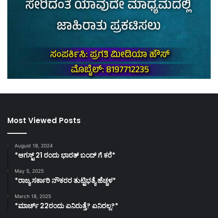
Most Viewed Posts
August 18, 2024
*ಆಗಸ್ಟ್ 21 ರಂದು ಭಾರತ್‌ ಬಂದ್‌ ಗೆ ಕರೆ*
May 5, 2025
*ರಾಜ್ಯ ಸರ್ಕಾರಿ ನೌಕರರ ತುಟ್ಟಿಭತ್ಯೆ ಹೆಚ್ಚಳ*
March 18, 2025
*ಮಾರ್ಚ್ 22ರಂದು ಏನಿರುತ್ತೆ? ಏನಿರಲ್ಲ?*