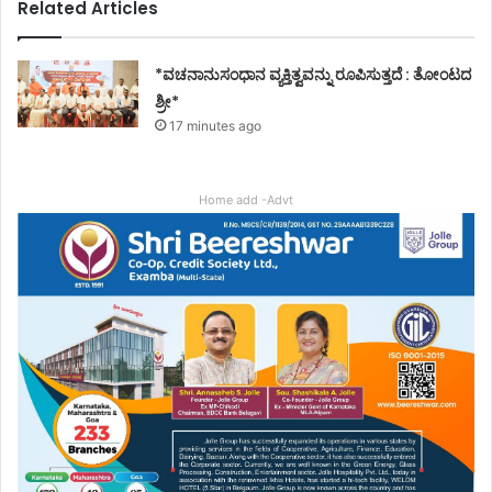
Related Articles
*ವಚನಾನುಸಂಧಾನ ವ್ಯಕ್ತಿತ್ವವನ್ನು ರೂಪಿಸುತ್ತದೆ : ತೋಂಟದ
ಶ್ರೀ*
17 minutes ago
Home add -Advt