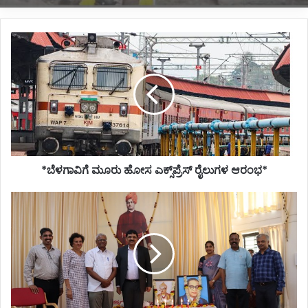
*ಬೆಳಗಾವಿಗೆ
ಮೂರು
ಹೋಸ
ಎಕ್ಸ್‌ಪ್ರೆಸ್
ರೈಲುಗಳ
ಆರಂಭ*
*ಬೆಳಗಾವಿಗೆ ಮೂರು ಹೋಸ ಎಕ್ಸ್‌ಪ್ರೆಸ್ ರೈಲುಗಳ ಆರಂಭ*
*ಪ್ರಜಾಸತ್ತಾತ್ಮಕತೆ
ಭಾಷಣದ
ಭಾಗವಾಗದೆ
ವರ್ತಮಾನದ
ವಿದ್ಯಮಾನವಾಗಬೇಕು:
ಡಾ.
ನಟರಾಜ್
ಬೂದಾಳು*