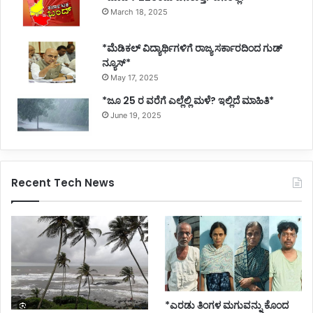
March 18, 2025
*ಮೆಡಿಕಲ್ ವಿದ್ಯಾರ್ಥಿಗಳಿಗೆ ರಾಜ್ಯ ಸರ್ಕಾರದಿಂದ ಗುಡ್
ನ್ಯೂಸ್*
May 17, 2025
*ಜೂ 25 ರ ವರೆಗೆ ಎಲ್ಲೆಲ್ಲಿ ಮಳೆ? ಇಲ್ಲಿದೆ ಮಾಹಿತಿ*
June 19, 2025
Recent Tech News
*ಎರಡು ತಿಂಗಳ ಮಗುವನ್ನು ಕೊಂದ