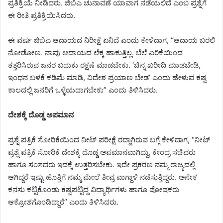
ಪ್ರತಿಕ್ರಿಯೆ ನೀಡಿದರು. ಜಿಬಿಎ ಚುನಾವಣೆ ಯಾವಾಗ ನಡೆಯಲಿದೆ ಎಂಬ ಪ್ರಶ್ನೆಗೆ
ಈ ರೀತಿ ಪ್ರತಿಕ್ರಿಯಿಸಿದರು.
ಈ ವರ್ಷ ಜಿಬಿಎ ಆದಾಯದ ನಿರೀಕ್ಷೆ ಏನಿದೆ ಎಂದು ಕೇಳಿದಾಗ, “ಆದಾಯ ಬರಲಿ
ನೋಡೋಣ. ನಾವು ಆದಾಯದ ಲೆಕ್ಕ ಹಾಕುತ್ತಿಲ್ಲ. ಬೆಲೆ ಏರಿಕೆಯಿಂದ
ತತ್ತರಿಸಿರುವ ಜನರ ಬದುಕು ರಕ್ಷಣೆ ಮಾಡಬೇಕು. ‘ಚಿನ್ನ ಖರೀದಿ ಮಾಡಬೇಡಿ,
ಇಂಧನ ಬಳಕೆ ಕಡಿಮೆ ಮಾಡಿ, ವಿದೇಶ ಪ್ರಯಾಣ ಬೇಡ’ ಎಂದು ಹೇಳುವ ಕಷ್ಟ
ಕಾಲದಲ್ಲಿ ಜನರಿಗೆ ಒಳ್ಳೆಯದಾಗಬೇಕು” ಎಂದು ತಿಳಿಸಿದರು.
ದೇಶಕ್ಕೆ ದೊಡ್ಡ ಅಪಮಾನ
ಪ್ರಶ್ನೆ ಪತ್ರಿಕೆ ಸೋರಿಕೆಯಿಂದ ನೀಟ್ ಪರೀಕ್ಷೆ ರದ್ದಾಗಿರುವ ಬಗ್ಗೆ ಕೇಳಿದಾಗ, “ನೀಟ್
ಪ್ರಶ್ನೆ ಪತ್ರಿಕೆ ಸೋರಿಕೆ ದೇಶಕ್ಕೆ ದೊಡ್ಡ ಅಪಮಾನವಾಗಿದ್ದು, ಕೇಂದ್ರ ಸಚಿವರು
ಹಾಗೂ ಸಂಸದರು ಇದಕ್ಕೆ ಉತ್ತರಿಸಬೇಕು. ಇದೇ ಪ್ರಕರಣ ನಮ್ಮ ರಾಜ್ಯದಲ್ಲಿ
ಆಗಿದ್ದರೆ ಇಷ್ಟು ಹೊತ್ತಿಗೆ ನಮ್ಮ ಮೇಲೆ ತೀವ್ರ ವಾಗ್ದಾಳಿ ನಡೆಸುತ್ತಿದ್ದರು. ಅನೇಕ
ಕನಸು ಕಟ್ಟಿಕೊಂಡು ಕಷ್ಟಪಟ್ಟಿದ್ದ ವಿದ್ಯಾರ್ಥಿಗಳು ಹಾಗೂ ಪೋಷಕರು
ಆಕ್ರೋಶಗೊಂಡಿದ್ದಾರೆ” ಎಂದು ತಿಳಿಸಿದರು.