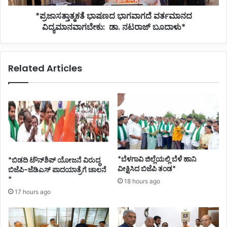
*ಪ್ರಜಾಸತ್ತಾತ್ಮಕತೆ ಭಾಷಣದ ಭಾಗವಾಗದೆ ವರ್ತಮಾನದ
ವಿದ್ಯಮಾನವಾಗಬೇಕು: ಡಾ. ನಟರಾಜ್ ಬೂದಾಳು*
Related Articles
*ಬೆಳಗಾವಿ ಜಿಲ್ಲೆಯಲ್ಲಿ ಬೆಳೆ ಹಾನಿ
*ಬಿಡದಿ ಟೌನ್‌ಶಿಪ್ ಯೋಜನೆ ವಿರುದ್ಧ
ವೀಕ್ಷಿಸಿದ ಬಿಜೆಪಿ ತಂಡ*
ಬಿಜೆಪಿ-ಜೆಡಿಎಸ್ ಪಾದಯಾತ್ರೆಗೆ ಚಾಲನೆ
*
18 hours ago
17 hours ago