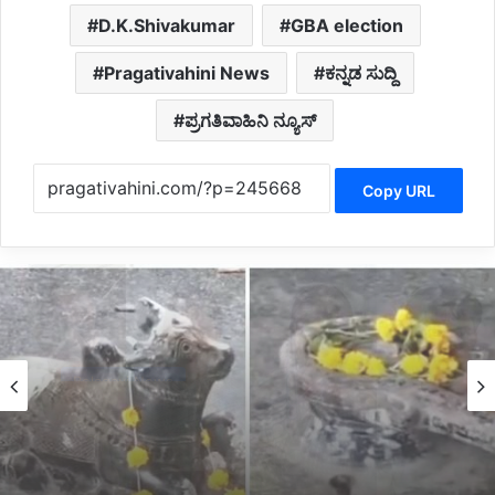
D.K.Shivakumar
GBA election
Pragativahini News
ಕನ್ನಡ ಸುದ್ದಿ
ಪ್ರಗತಿವಾಹಿನಿ ನ್ಯೂಸ್
Copy URL
Belagavi News
12 hours ago
*ದೇವಾಲಯದ ಶಿವಲಿಂಗ, ನಂದಿ, ತುಳಸಿ ಧ್ವಂಸ: ದೂರು
ದಾಖಲು*