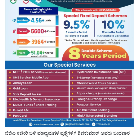
ಜಿಬಿಎ ಕಚೇರಿ ಬಳಿ ಮಾಧ್ಯಮಗಳ ಪ್ರಶ್ನೆಗಳಿಗೆ ಶಿವಕುಮಾರ್ ಅವರು ಬುಧವಾರ