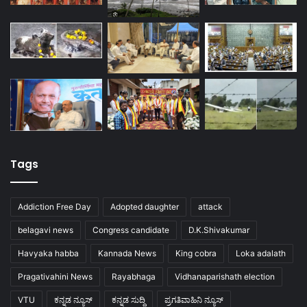
Tags
Addiction Free Day
Adopted daughter
attack
belagavi news
Congress candidate
D.K.Shivakumar
Havyaka habba
Kannada News
King cobra
Loka adalath
Pragativahini News
Rayabhaga
Vidhanaparishath election
VTU
ಕನ್ನಡ ನ್ಯೂಸ್
ಕನ್ನಡ ಸುದ್ದಿ
ಪ್ರಗತಿವಾಹಿನಿ ನ್ಯೂಸ್