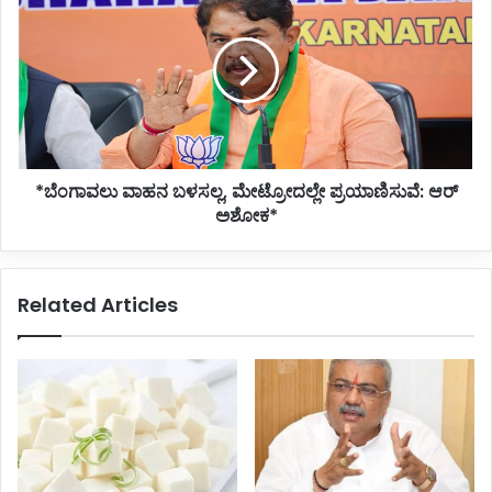
ವಾಹನ
ಬಳಸಲ್ಲ,
ಮೇಟ್ರೋದಲ್ಲೇ
ಪ್ರಯಾಣಿಸುವೆ:
ಆರ್
ಅಶೋಕ*
*ಬೆಂಗಾವಲು ವಾಹನ ಬಳಸಲ್ಲ, ಮೇಟ್ರೋದಲ್ಲೇ ಪ್ರಯಾಣಿಸುವೆ: ಆರ್
ಅಶೋಕ*
Related Articles