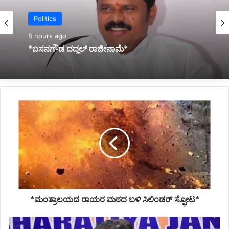
Politics
Belgaum News
8 hours ago
9 hours ago
*ಬಸನಗೌಡ ದದ್ದಲ್‌ ರಾಜೀನಾಮೆ*
*ಆ.13 ರಂದು ಕರ್ನಾಟಕ ಬಂದ್ ಮಾಡಿಯೇ ತೀರುತ್ತೇವೆ:
*ಮಂತ್ರಾಲಯದ
ವಾಟಾಳ್ ನಾಗರಾಜ*
ರಾಯರ
ಮಠದ
ಬಳಿ
ಸಿಲಿಂಡರ್
ಸ್ಫೋಟ*
*ಮಂತ್ರಾಲಯದ ರಾಯರ ಮಠದ ಬಳಿ ಸಿಲಿಂಡರ್ ಸ್ಫೋಟ*
*ಬೆಂಗಾವಲು