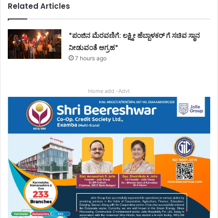
Related Articles
*ಪಂಜಿನ ಮೆರವಣಿಗೆ: ಲಕ್ಷ್ಮೀ ಹೆಬ್ಬಾಳಕರ್ ಗೆ ಸಚಿವ ಸ್ಥಾನ
ನೀಡುವಂತೆ ಆಗ್ರಹ*
7 hours ago
Home add -Advt