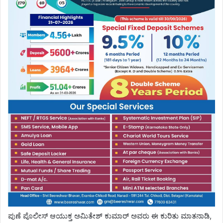
ಪುಣೆ ಪೊಲೀಸ್ ಆಯುಕ್ತ ಅಮಿತೇಶ್ ಕುಮಾರ್ ಅವರು ಈ ಕುರಿತು ಮಾತನಾಡಿ,