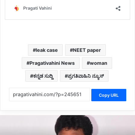
leak case
NEET paper
Pragativahini News
woman
ಕನ್ನಡ ಸುದ್ದಿ
ಪ್ರಗತಿವಾಹಿನಿ ನ್ಯೂಸ್
Copy URL