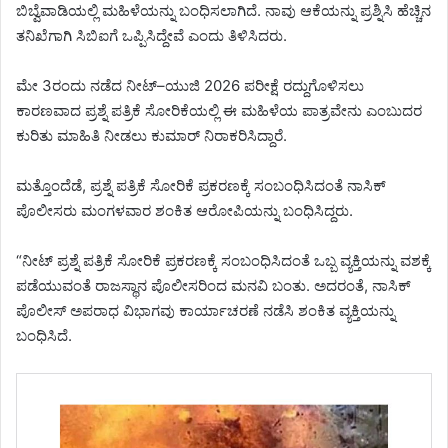
ಬಿಬ್ವೆವಾಡಿಯಲ್ಲಿ ಮಹಿಳೆಯನ್ನು ಬಂಧಿಸಲಾಗಿದೆ. ನಾವು ಆಕೆಯನ್ನು ಪ್ರಶ್ನಿಸಿ ಹೆಚ್ಚಿನ
ತನಿಖೆಗಾಗಿ ಸಿಬಿಐಗೆ ಒಪ್ಪಿಸಿದ್ದೇವೆ ಎಂದು ತಿಳಿಸಿದರು.
ಮೇ 3ರಂದು ನಡೆದ ನೀಟ್‌–ಯುಜಿ 2026 ಪರೀಕ್ಷೆ ರದ್ದುಗೊಳಿಸಲು
ಕಾರಣವಾದ ಪ್ರಶ್ನೆ ಪತ್ರಿಕೆ ಸೋರಿಕೆಯಲ್ಲಿ ಈ ಮಹಿಳೆಯ ಪಾತ್ರವೇನು ಎಂಬುದರ
ಕುರಿತು ಮಾಹಿತಿ ನೀಡಲು ಕುಮಾರ್ ನಿರಾಕರಿಸಿದ್ದಾರೆ.
ಮತ್ತೊಂದೆಡೆ, ಪ್ರಶ್ನೆ ಪತ್ರಿಕೆ ಸೋರಿಕೆ ಪ್ರಕರಣಕ್ಕೆ ಸಂಬಂಧಿಸಿದಂತೆ ನಾಸಿಕ್
ಪೊಲೀಸರು ಮಂಗಳವಾರ ಶಂಕಿತ ಆರೋಪಿಯನ್ನು ಬಂಧಿಸಿದ್ದರು.
“ನೀಟ್ ಪ್ರಶ್ನೆ ಪತ್ರಿಕೆ ಸೋರಿಕೆ ಪ್ರಕರಣಕ್ಕೆ ಸಂಬಂಧಿಸಿದಂತೆ ಒಬ್ಬ ವ್ಯಕ್ತಿಯನ್ನು ವಶಕ್ಕೆ
ಪಡೆಯುವಂತೆ ರಾಜಸ್ಥಾನ ಪೊಲೀಸರಿಂದ ಮನವಿ ಬಂತು. ಅದರಂತೆ, ನಾಸಿಕ್
ಪೊಲೀಸ್ ಅಪರಾಧ ವಿಭಾಗವು ಕಾರ್ಯಾಚರಣೆ ನಡೆಸಿ ಶಂಕಿತ ವ್ಯಕ್ತಿಯನ್ನು
ಬಂಧಿಸಿದೆ.