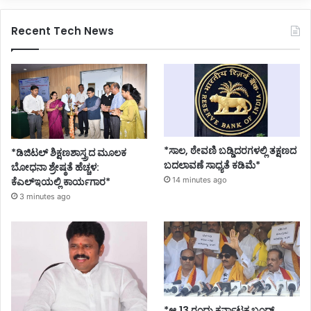
Recent Tech News
*ಸಾಲ, ಠೇವಣಿ ಬಡ್ಡಿದರಗಳಲ್ಲಿ ತಕ್ಷಣದ
*ಡಿಜಿಟಲ್ ಶಿಕ್ಷಣಶಾಸ್ತ್ರದ ಮೂಲಕ
ಬದಲಾವಣೆ ಸಾಧ್ಯತೆ ಕಡಿಮೆ*
ಬೋಧನಾ ಶ್ರೇಷ್ಠತೆ ಹೆಚ್ಚಳ:
ಕೆಎಲ್ಇಯಲ್ಲಿ ಕಾರ್ಯಗಾರ*
14 minutes ago
3 minutes ago
*ಆ.13 ರಂದು ಕರ್ನಾಟಕ ಬಂದ್