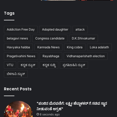
Tags
Addiction Free Day
Adopted daughter
attack
belagavi news
Congress candidate
D.K.Shivakumar
Havyaka habba
Kannada News
King cobra
Loka adalath
Pragativahini News
Rayabhaga
Vidhanaparishath election
VTU
ಕನ್ನಡ ನ್ಯೂಸ್
ಕನ್ನಡ ಸುದ್ದಿ
ಪ್ರಗತಿವಾಹಿನಿ ನ್ಯೂಸ್
ಬೆಳಗಾವಿ ನ್ಯೂಸ್
Recent Posts
*ಪಂಜಿನ ಮೆರವಣಿಗೆ: ಲಕ್ಷ್ಮೀ ಹೆಬ್ಬಾಳಕರ್ ಗೆ ಸಚಿವ ಸ್ಥಾನ
ನೀಡುವಂತೆ ಆಗ್ರಹ*
8 seconds ago