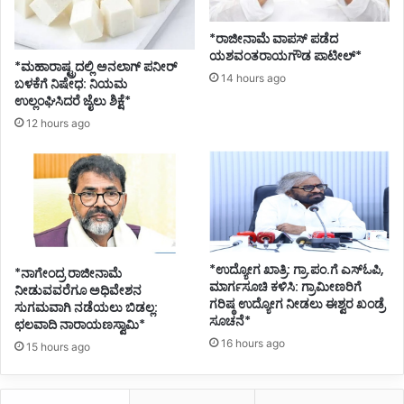
*ರಾಜೀನಾಮೆ ವಾಪಸ್ ಪಡೆದ
ಯಶವಂತರಾಯಗೌಡ ಪಾಟೀಲ್*
*ಮಹಾರಾಷ್ಟ್ರದಲ್ಲಿ ಅನಲಾಗ್ ಪನೀರ್
14 hours ago
ಬಳಕೆಗೆ ನಿಷೇಧ: ನಿಯಮ
ಉಲ್ಲಂಘಿಸಿದರೆ ಜೈಲು ಶಿಕ್ಷೆ*
12 hours ago
*ಉದ್ಯೋಗ ಖಾತ್ರಿ: ಗ್ರಾ.ಪಂ.ಗೆ ಎಸ್ಓಪಿ,
*ನಾಗೇಂದ್ರ ರಾಜೀನಾಮೆ
ಮಾರ್ಗಸೂಚಿ ಕಳಿಸಿ: ಗ್ರಾಮೀಣರಿಗೆ
ನೀಡುವವರೆಗೂ ಅಧಿವೇಶನ
ಗರಿಷ್ಠ ಉದ್ಯೋಗ ನೀಡಲು ಈಶ್ವರ ಖಂಡ್ರೆ
ಸುಗಮವಾಗಿ ನಡೆಯಲು ಬಿಡಲ್ಲ:
ಸೂಚನೆ*
ಛಲವಾದಿ ನಾರಾಯಣಸ್ವಾಮಿ*
16 hours ago
15 hours ago