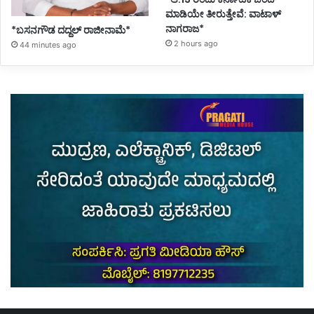
ಮಾಡಿಯೇ ತೀರುತ್ತೇವೆ: ವಾಟಾಳ್
ನಾಗರಾಜ*
*ಬಸನಗೌಡ ದದ್ದಲ್‌ ರಾಜೀನಾಮೆ*
2 hours ago
44 minutes ago