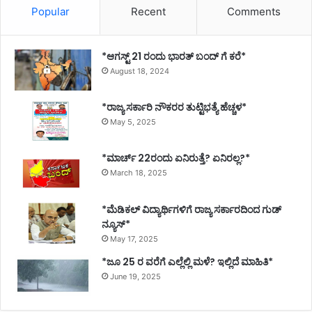
Popular
Recent
Comments
*ಆಗಸ್ಟ್ 21 ರಂದು ಭಾರತ್‌ ಬಂದ್‌ ಗೆ ಕರೆ*
August 18, 2024
*ರಾಜ್ಯ ಸರ್ಕಾರಿ ನೌಕರರ ತುಟ್ಟಿಭತ್ಯೆ ಹೆಚ್ಚಳ*
May 5, 2025
*ಮಾರ್ಚ್ 22ರಂದು ಏನಿರುತ್ತೆ? ಏನಿರಲ್ಲ?*
March 18, 2025
*ಮೆಡಿಕಲ್ ವಿದ್ಯಾರ್ಥಿಗಳಿಗೆ ರಾಜ್ಯ ಸರ್ಕಾರದಿಂದ ಗುಡ್
ನ್ಯೂಸ್*
May 17, 2025
*ಜೂ 25 ರ ವರೆಗೆ ಎಲ್ಲೆಲ್ಲಿ ಮಳೆ? ಇಲ್ಲಿದೆ ಮಾಹಿತಿ*
June 19, 2025