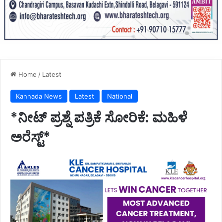
Home
/
Latest
Kannada News
Latest
National
*ನೀಟ್ ಪ್ರಶ್ನೆ ಪತ್ರಿಕೆ ಸೋರಿಕೆ: ಮಹಿಳೆ
ಅರೆಸ್ಟ್*