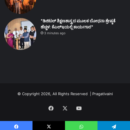
*ಡಿಜಿಟಲ್ ಶಿಕ್ಷಣಶಾಸ್ತ್ರದ ಮೂಲಕ ಬೋಧನಾ ಶ್ರೇಷ್ಠತೆ
ಹೆಚ್ಚಳ: ಕೆಎಲ್ಇಯಲ್ಲಿ ಕಾರ್ಯಗಾರ*
3 minutes ago
© Copyright 2026, All Rights Reserved | Pragativaini
Facebook
X
YouTube