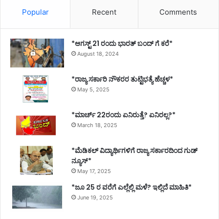
Popular
Recent
Comments
*ಆಗಸ್ಟ್ 21 ರಂದು ಭಾರತ್‌ ಬಂದ್‌ ಗೆ ಕರೆ*
August 18, 2024
*ರಾಜ್ಯ ಸರ್ಕಾರಿ ನೌಕರರ ತುಟ್ಟಿಭತ್ಯೆ ಹೆಚ್ಚಳ*
May 5, 2025
*ಮಾರ್ಚ್ 22ರಂದು ಏನಿರುತ್ತೆ? ಏನಿರಲ್ಲ?*
March 18, 2025
*ಮೆಡಿಕಲ್ ವಿದ್ಯಾರ್ಥಿಗಳಿಗೆ ರಾಜ್ಯ ಸರ್ಕಾರದಿಂದ ಗುಡ್
ನ್ಯೂಸ್*
May 17, 2025
*ಜೂ 25 ರ ವರೆಗೆ ಎಲ್ಲೆಲ್ಲಿ ಮಳೆ? ಇಲ್ಲಿದೆ ಮಾಹಿತಿ*
June 19, 2025