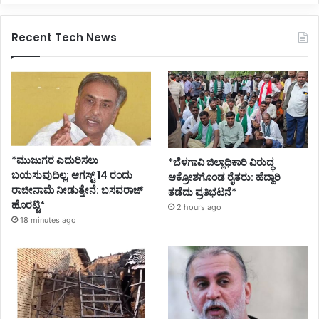
Recent Tech News
*ಮುಜುಗರ ಎದುರಿಸಲು
*ಬೆಳಗಾವಿ ಜಿಲ್ಲಾಧಿಕಾರಿ ವಿರುದ್ಧ
ಬಯಸುವುದಿಲ್ಲ; ಆಗಸ್ಟ್ 14 ರಂದು
ಆಕ್ರೋಶಗೊಂಡ ರೈತರು: ಹೆದ್ದಾರಿ
ರಾಜೀನಾಮೆ ನೀಡುತ್ತೇನೆ: ಬಸವರಾಜ್
ತಡೆದು ಪ್ರತಿಭಟನೆ*
ಹೊರಟ್ಟಿ*
2 hours ago
18 minutes ago