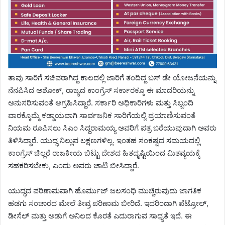
ತಾವು ಸಾರಿಗೆ ಸಚಿವರಾಗಿದ್ದ ಕಾಲದಲ್ಲಿ ಜಾರಿಗೆ ತಂದಿದ್ದ ಬಸ್ ಡೇ ಯೋಜನೆಯನ್ನು
ನೆನಪಿಸಿದ ಅಶೋಕ್, ರಾಜ್ಯದ ಕಾಂಗ್ರೆಸ್ ಸರ್ಕಾರಕ್ಕೂ ಈ ಮಾದರಿಯನ್ನು
ಅನುಸರಿಸುವಂತೆ ಆಗ್ರಹಿಸಿದ್ದಾರೆ. ಸರ್ಕಾರಿ ಅಧಿಕಾರಿಗಳು ಮತ್ತು ಸಿಬ್ಬಂದಿ
ವಾರಕ್ಕೊಮ್ಮೆ ಕಡ್ಡಾಯವಾಗಿ ಸಾರ್ವಜನಿಕ ಸಾರಿಗೆಯಲ್ಲಿ ಪ್ರಯಾಣಿಸುವಂತೆ
ನಿಯಮ ರೂಪಿಸಲು ಸಿಎಂ ಸಿದ್ದರಾಮಯ್ಯ ಅವರಿಗೆ ಪತ್ರ ಬರೆಯುವುದಾಗಿ ಅವರು
ತಿಳಿಸಿದ್ದಾರೆ. ಯುದ್ಧ ನಿಲ್ಲುವ ಲಕ್ಷಣಗಳಿಲ್ಲ. ಇಂತಹ ಸಂಕಷ್ಟದ ಸಮಯದಲ್ಲಿ
ಕಾಂಗ್ರೆಸ್ ಚಿಲ್ಲರೆ ರಾಜಕೀಯ ಬಿಟ್ಟು ದೇಶದ ಹಿತದೃಷ್ಟಿಯಿಂದ ಮಿತವ್ಯಯಕ್ಕೆ
ಸಹಕರಿಸಬೇಕು, ಎಂದು ಅವರು ಚಾಟಿ ಬೀಸಿದ್ದಾರೆ.
ಯುದ್ಧದ ಪರಿಣಾಮವಾಗಿ ಹೊರ್ಮುಜ್ ಜಲಸಂಧಿ ಮುಚ್ಚಿರುವುದು ಜಾಗತಿಕ
ಹಡಗು ಸಂಚಾರದ ಮೇಲೆ ತೀವ್ರ ಪರಿಣಾಮ ಬೀರಿದೆ. ಇದರಿಂದಾಗಿ ಪೆಟ್ರೋಲ್,
ಡೀಸೆಲ್ ಮತ್ತು ಅಡುಗೆ ಅನಿಲದ ಕೊರತೆ ಎದುರಾಗುವ ಸಾಧ್ಯತೆ ಇದೆ. ಈ