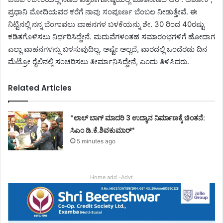
ಪ್ರಧಾನಿ ಮೋದಿಯವರ ಕರೆಗೆ ನಾವು ಸಂಪೂರ್ಣ ಬೆಂಬಲ ನೀಡುತ್ತೇವೆ. ಈ
ನಿಟ್ಟಿನಲ್ಲಿ ನನ್ನ ಬೆಂಗಾವಲು ವಾಹನಗಳ ಬಳಕೆಯನ್ನು ಶೇ. 30 ರಿಂದ 40ರಷ್ಟು
ಕಡಿತಗೊಳಿಸಲು ನಿರ್ಧರಿಸಿದ್ದೇನೆ. ಮದುವೆಗಳಂತಹ ಸಮಾರಂಭಗಳಿಗೆ ಹೋದಾಗ
ಎಲ್ಲಾ ವಾಹನಗಳನ್ನು ಬಳಸುವುದಿಲ್ಲ. ಅಷ್ಟೇ ಅಲ್ಲದೆ, ವಾರದಲ್ಲಿ ಒಂದೆರಡು ದಿನ
ಮೆಟ್ರೋ ರೈಲಿನಲ್ಲಿ ಸಂಚರಿಸಲು ತೀರ್ಮಾನಿಸಿದ್ದೇನೆ, ಎಂದು ತಿಳಿಸಿದರು.
Related Articles
*ಲಾಲ್ ಬಾಗ್ ಮಾದರಿ 3 ಉದ್ಯಾನ ನಿರ್ಮಾಣಕ್ಕೆ ಚಿಂತನೆ:
ಸಿಎಂ ಡಿ.ಕೆ.ಶಿವಕುಮಾರ್*
5 minutes ago
Home add -Advt