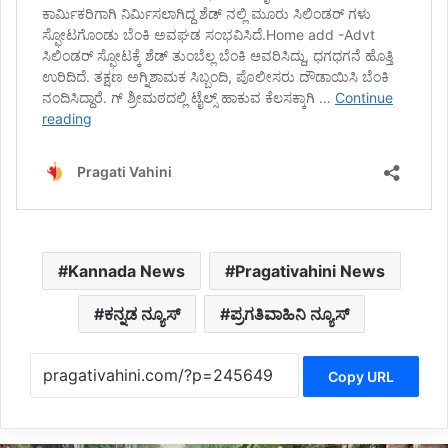
Kannada News
Pragativahini News
ಕನ್ನಡ ನ್ಯೂಸ್
ಪ್ರಗತಿವಾಹಿನಿ ನ್ಯೂಸ್
Copy URL