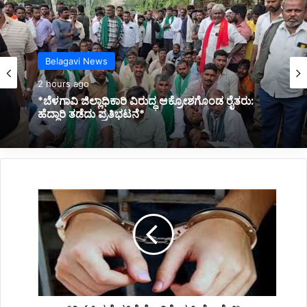
Kannada News
2 hours ago
*ಭಾರಿ ಮಳೆಗೆ ಗೋಡೆ ಕುಸಿತ: 9 ಜನ ಸಾವು*
*ನೀಟ್
ಪ್ರಶ್ನೆ
ಪತ್ರಿಕೆ
ಸೋರಿಕೆ:
ಮಹಿಳೆ
ಅರೆಸ್ಟ್*