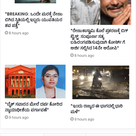
*BREAKING: ಒಂದೇ ಮರಕ್ಕೆ ನೇಣು
ಬಿಗಿದ ಸ್ಥಿತಿಯಲ್ಲಿ ಇಬ್ಬರು ಯುವತಿಯರ
ಶವ ಪತ್ತೆ*
*ರೇಣುಕಾಸ್ವಾಮಿ ಕೊಲೆ ಪ್ರಕರಣಕ್ಕೆ ಬಿಗ್
8 hours ago
ಟ್ವಿಸ್ಟ್: ಸಂಪೂರ್ಣ ಸತ್ಯ
ಬಹಿರಂಗಪಡಿಸುವುದಾಗಿ ಕೋರ್ಟ್ ಗೆ
ಅರ್ಜಿ ಸಲ್ಲಿಸಿದ 14ನೇ ಆರೋಪಿ*
8 hours ago
*ಬೈಕ್ ಸವಾರನ ಮೇಲೆ ದರ್ಪ ತೋರಿದ
*ಇಂದು ರಾಜ್ಯದ ಈ ಭಾಗದಲ್ಲಿ ಭಾರಿ
ನ್ಯಾಯಾಧೀಶೆಯ ವರ್ಗಾವಣೆ*
ಮಳೆ*
9 hours ago
9 hours ago