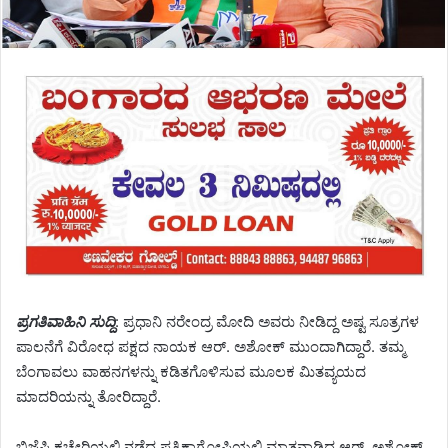
ಪ್ರಗತಿವಾಹಿನಿ ಸುದ್ದಿ
: ಪ್ರಧಾನಿ ನರೇಂದ್ರ ಮೋದಿ ಅವರು ನೀಡಿದ್ದ ಅಷ್ಟ ಸೂತ್ರಗಳ
ಪಾಲನೆಗೆ ವಿರೋಧ ಪಕ್ಷದ ನಾಯಕ ಆರ್. ಅಶೋಕ್ ಮುಂದಾಗಿದ್ದಾರೆ. ತಮ್ಮ
ಬೆಂಗಾವಲು ವಾಹನಗಳನ್ನು ಕಡಿತಗೊಳಿಸುವ ಮೂಲಕ ಮಿತವ್ಯಯದ
ಮಾದರಿಯನ್ನು ತೋರಿದ್ದಾರೆ.
ಬಿಜೆಪಿ ಕಚೇರಿಯಲ್ಲಿ ನಡೆದ ಪತ್ರಿಕಾಗೋಷ್ಠಿಯಲ್ಲಿ ಮಾತನಾಡಿದ ಆರ್. ಅಶೋಕ್,