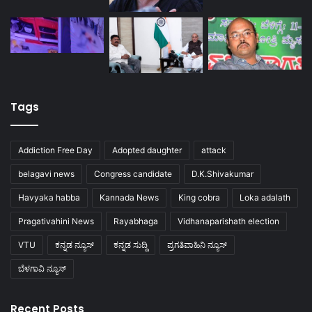
Tags
Addiction Free Day
Adopted daughter
attack
belagavi news
Congress candidate
D.K.Shivakumar
Havyaka habba
Kannada News
King cobra
Loka adalath
Pragativahini News
Rayabhaga
Vidhanaparishath election
VTU
ಕನ್ನಡ ನ್ಯೂಸ್
ಕನ್ನಡ ಸುದ್ದಿ
ಪ್ರಗತಿವಾಹಿನಿ ನ್ಯೂಸ್
ಬೆಳಗಾವಿ ನ್ಯೂಸ್
Recent Posts