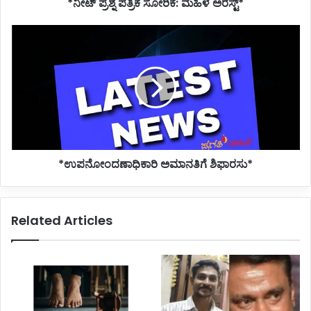
*ನೀಟ್ ಪ್ರಶ್ನೆ ಪತ್ರಿಕೆ ಸೋರಿಕೆ: ಮಹಿಳೆ ಅರೆಸ್ಟ್*
*ಉಪನೋಂದಣಾಧಿಕಾರಿ
ಅಮಾನತಿಗೆ
ಶಿಫಾರಸು*
*ಉಪನೋಂದಣಾಧಿಕಾರಿ ಅಮಾನತಿಗೆ ಶಿಫಾರಸು*
Related Articles