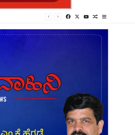
Facebook
X
YouTube
Random Article
Sidebar