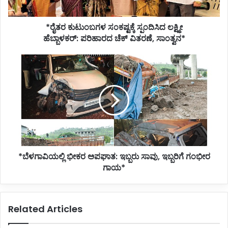
ವಿತರಣೆ,
ಸಾಂತ್ವನ*
*ರೈತರ ಕುಟುಂಬಗಳ ಸಂಕಷ್ಟಕ್ಕೆ ಸ್ಪಂದಿಸಿದ ಲಕ್ಷ್ಮೀ
ಹೆಬ್ಬಾಳಕರ್: ಪರಿಹಾರದ ಚೆಕ್ ವಿತರಣೆ, ಸಾಂತ್ವನ*
*ಬೆಳಗಾವಿಯಲ್ಲಿ
ಭೀಕರ
ಅಪಘಾತ:
ಇಬ್ಬರು
ಸಾವು,
ಇಬ್ಬರಿಗೆ
ಗಂಭೀರ
ಗಾಯ*
*ಬೆಳಗಾವಿಯಲ್ಲಿ ಭೀಕರ ಅಪಘಾತ: ಇಬ್ಬರು ಸಾವು, ಇಬ್ಬರಿಗೆ ಗಂಭೀರ
ಗಾಯ*
Related Articles