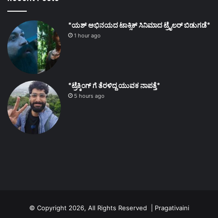
*ಯಶ್ ಅಭಿನಯದ ಟಾಕ್ಸಿಕ್ ಸಿನಿಮಾದ ಟ್ರೈಲರ್ ಬಿಡುಗಡೆ*
1 hour ago
*ಟ್ರೆಕ್ಕಿಂಗ್ ಗೆ ತೆರಳಿದ್ದ ಯುವಕ ನಾಪತ್ತೆ*
5 hours ago
© Copyright 2026, All Rights Reserved | Pragativaini