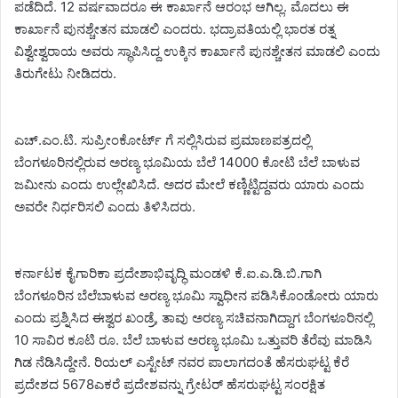
ಪಡೆದಿದೆ. 12 ವರ್ಷವಾದರೂ ಈ ಕಾರ್ಖಾನೆ ಆರಂಭ ಆಗಿಲ್ಲ. ಮೊದಲು ಈ
ಕಾರ್ಖಾನೆ ಪುನಶ್ಚೇತನ ಮಾಡಲಿ ಎಂದರು. ಭದ್ರಾವತಿಯಲ್ಲಿ ಭಾರತ ರತ್ನ
ವಿಶ್ವೇಶ್ವರಾಯ ಅವರು ಸ್ಥಾಪಿಸಿದ್ದ ಉಕ್ಕಿನ ಕಾರ್ಖಾನೆ ಪುನಶ್ಚೇತನ ಮಾಡಲಿ ಎಂದು
ತಿರುಗೇಟು ನೀಡಿದರು.
ಎಚ್.ಎಂ.ಟಿ. ಸುಪ್ರೀಂಕೋರ್ಟ್ ಗೆ ಸಲ್ಲಿಸಿರುವ ಪ್ರಮಾಣಪತ್ರದಲ್ಲಿ
ಬೆಂಗಳೂರಿನಲ್ಲಿರುವ ಅರಣ್ಯ ಭೂಮಿಯ ಬೆಲೆ 14000 ಕೋಟಿ ಬೆಲೆ ಬಾಳುವ
ಜಮೀನು ಎಂದು ಉಲ್ಲೇಖಿಸಿದೆ. ಅದರ ಮೇಲೆ ಕಣ್ಣಿಟ್ಟಿದ್ದವರು ಯಾರು ಎಂದು
ಅವರೇ ನಿರ್ಧರಿಸಲಿ ಎಂದು ತಿಳಿಸಿದರು.
ಕರ್ನಾಟಕ ಕೈಗಾರಿಕಾ ಪ್ರದೇಶಾಭಿವೃದ್ಧಿ ಮಂಡಳಿ ಕೆ.ಐ.ಎ.ಡಿ.ಬಿ.ಗಾಗಿ
ಬೆಂಗಳೂರಿನ ಬೆಲೆಬಾಳುವ ಅರಣ್ಯ ಭೂಮಿ ಸ್ವಾಧೀನ ಪಡಿಸಿಕೊಂಡೋರು ಯಾರು
ಎಂದು ಪ್ರಶ್ನಿಸಿದ ಈಶ್ವರ ಖಂಡ್ರೆ, ತಾವು ಅರಣ್ಯ ಸಚಿವನಾಗಿದ್ದಾಗ ಬೆಂಗಳೂರಿನಲ್ಲಿ
10 ಸಾವಿರ ಕೂಟಿ ರೂ. ಬೆಲೆ ಬಾಳುವ ಅರಣ್ಯ ಭೂಮಿ ಒತ್ತುವರಿ ತೆರೆವು ಮಾಡಿಸಿ
ಗಿಡ ನೆಡಿಸಿದ್ದೇನೆ. ರಿಯಲ್ ಎಸ್ಟೇಟ್ ನವರ ಪಾಲಾಗದಂತೆ ಹೆಸರುಘಟ್ಟ ಕೆರೆ
ಪ್ರದೇಶದ 5678ಎಕರೆ ಪ್ರದೇಶವನ್ನು ಗ್ರೇಟರ್ ಹೆಸರುಘಟ್ಟ ಸಂರಕ್ಷಿತ