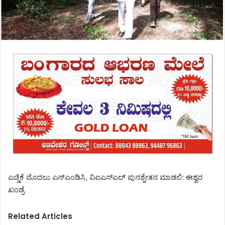
ಎಚ್ಡಿಕೆ ಮೊದಲು ಎನ್ಎಂಡಿಸಿ, ವಿಐಎಸ್ಎಲ್ ಪುನಶ್ಚೇತನ ಮಾಡಲಿ: ಈಶ್ವರ
ಖಂಡ್ರೆ
Related Articles