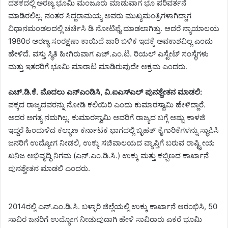
ದಶಕದಲ್ಲಿ ಅರಣ್ಯ ಭೂಮಿ ಮಂಜೂರು ಮಾಡುವಾಗ ಭೂ ಪರಿವರ್ತನೆ
ಮಾಡಿರಲಿಲ್ಲ. ನಂತರ ಸಿದ್ದರಾಮಯ್ಯ ಅವರು ಮುಖ್ಯಮಂತ್ರಿಗಳಾಗಿದ್ದಾಗ
ವಿಧಾನಮಂಡಲದಲ್ಲಿ ಚರ್ಚಿಸಿ ಡಿ ನೋಟಿಫೈ ಮಾಡಲಾಗಿತ್ತು. ಆದರೆ ನ್ಯಾಯಾಲಯ
1980ರ ಅರಣ್ಯ ಸಂರಕ್ಷಣಾ ಕಾಯಿದೆ ಜಾರಿ ಬಳಿಕ ಇದಕ್ಕೆ ಅವಕಾಶವಿಲ್ಲ ಎಂದು
ಹೇಳಿದೆ. ವಸ್ತು ಸ್ಥಿತಿ ಹೀಗಿರುವಾಗ ಎಚ್.ಎಂ.ಟಿ. ರಿಯಲ್ ಎಸ್ಟೇಟ್ ಸಂಸ್ಥೆಗಳು
ಮತ್ತು ಇತರರಿಗೆ ಭೂಮಿ ಮಾರಾಟ ಮಾಡಿರುವುದೇ ಅಕ್ರಮ ಎಂದರು.
ಎಚ್.ಡಿ.ಕೆ. ಮೊದಲು ಎನ್ಎಂಡಿಸಿ, ವಿ.ಐಎಸ್ಎಲ್ ಪುನಶ್ಚೇತನ ಮಾಡಲಿ:
ಪಕ್ಕದ ರಾಜ್ಯದವರನ್ನು ನೋಡಿ ಕಲಿಯಿರಿ ಎಂದು ಕುಮಾರಸ್ವಾಮಿ ಹೇಳಿದ್ದಾರೆ.
ಅದರ ಅಗತ್ಯ ನಮಗಿಲ್ಲ. ಕುಮಾರಸ್ವಾಮಿ ಅವರಿಗೆ ರಾಜ್ಯದ ಬಗ್ಗೆ ಅಷ್ಟು ಕಾಳಜಿ
ಇದ್ದರೆ ಹಿಂದುಳಿದ ಕಲ್ಯಾಣ ಕರ್ನಾಟಕ ಭಾಗದಲ್ಲಿ ಬೃಹತ್ ಕೈಗಾರಿಕೆಗಳನ್ನು ಸ್ಥಾಪಿಸಿ
ಜನರಿಗೆ ಉದ್ಯೋಗ ನೀಡಲಿ, ಉಕ್ಕು ಸಚಿವಾಲಯದ ವ್ಯಾಪ್ತಿಗೆ ಬರುವ ರಾಷ್ಟ್ರೀಯ
ಖನಿಜ ಅಭಿವೃದ್ಧಿ ನಿಗಮ (ಎನ್.ಎಂ.ಡಿ.ಸಿ.) ಉಕ್ಕು ಮತ್ತು ಕಬ್ಬಿಣದ ಕಾರ್ಖಾನೆ
ಪುನಶ್ಚೇತನ ಮಾಡಲಿ ಎಂದರು.
2014ರಲ್ಲಿ ಎನ್.ಎಂ.ಡಿ.ಸಿ. ಬಳ್ಳಾರಿ ಜಿಲ್ಲೆಯಲ್ಲಿ ಉಕ್ಕು ಕಾರ್ಖಾನೆ ಆರಂಭಿಸಿ, 50
ಸಾವಿರ ಜನರಿಗೆ ಉದ್ಯೋಗ ನೀಡುವುದಾಗಿ ಹೇಳಿ ಸಾವಿರಾರು ಎಕರೆ ಭೂಮಿ