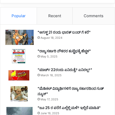
Popular
Recent
Comments
*ಆಗಸ್ಟ್ 21 ರಂದು ಭಾರತ್‌ ಬಂದ್‌ ಗೆ ಕರೆ*
August 18, 2024
*ರಾಜ್ಯ ಸರ್ಕಾರಿ ನೌಕರರ ತುಟ್ಟಿಭತ್ಯೆ ಹೆಚ್ಚಳ*
May 5, 2025
*ಮಾರ್ಚ್ 22ರಂದು ಏನಿರುತ್ತೆ? ಏನಿರಲ್ಲ?*
March 18, 2025
*ಮೆಡಿಕಲ್ ವಿದ್ಯಾರ್ಥಿಗಳಿಗೆ ರಾಜ್ಯ ಸರ್ಕಾರದಿಂದ ಗುಡ್
ನ್ಯೂಸ್*
May 17, 2025
*ಜೂ 25 ರ ವರೆಗೆ ಎಲ್ಲೆಲ್ಲಿ ಮಳೆ? ಇಲ್ಲಿದೆ ಮಾಹಿತಿ*
June 19, 2025