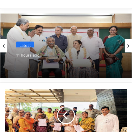
Latest
11 hours ago
*ಉದಯ್‌ಕುಮಾರ್‌ಗೆ ಖಾದ್ರಿ ಶಾಮಣ್ಣ ಪ್ರಶಸ್ತಿ ಪ್ರದಾನ*
*ರೈತರ
ಕುಟುಂಬಗಳ
ಸಂಕಷ್ಟಕ್ಕೆ
ಸ್ಪಂದಿಸಿದ
ಲಕ್ಷ್ಮೀ
ಹೆಬ್ಬಾಳಕರ್: ಪರಿಹಾರದ
ಚೆಕ್