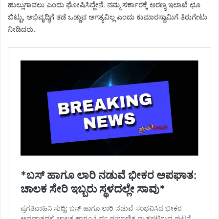
ಹುಲ್ಲುಗಾವಲು ಎಂದು ಘೋಷಿಸಿದ್ದೇನೆ. ನಮ್ಮ ಸರ್ಕಾರಕ್ಕೆ ಅರಣ್ಯ ಇಲಾಖೆ ಛೂ
ಬಿಟ್ಟು, ಅಭಿವೃದ್ಧಿಗೆ ತಡೆ ಒಡ್ಡುವ ಅಗತ್ಯವಿಲ್ಲ ಎಂದು ಕುಮಾರಸ್ವಾಮಿಗೆ ತಿರುಗೇಟು
ನೀಡಿದರು.