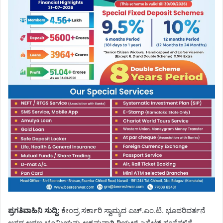
ಪ್ರಗತಿವಾಹಿನಿ ಸುದ್ದಿ:
ಕೇಂದ್ರ ಸರ್ಕಾರಿ ಸ್ವಾಮ್ಯದ ಎಚ್.ಎಂ.ಟಿ. ಭೂಪರಿವರ್ತನೆ
ಆಗದ ಅರಣ್ಯ ಭೂಮಿಯನ್ನು ಅಕ್ರಮವಾಗಿ ರಿಯಲ್ ಎಸ್ಟೇಟ್ ಸಂಸ್ಥೆಗಳಿಗೆ