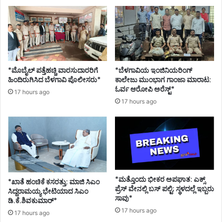
*ಮೊಬೈಲ್ ಪತ್ತೆಹಚ್ಚಿ ವಾರಸುದಾರರಿಗೆ
*ಬೆಳಗಾವಿಯ ಇಂಜಿನಿಯರಿಂಗ್‌
ಹಿಂದಿರುಗಿಸಿದ ಬೆಳಗಾವಿ ಪೊಲೀಸರು*
ಕಾಲೇಜು ಮುಂಭಾಗ ಗಾಂಜಾ ಮಾರಾಟ:
ಓರ್ವ ಆರೋಪಿ ಅರೆಸ್ಟ್*
17 hours ago
17 hours ago
*ಮತ್ತೊಂದು ಭೀಕರ ಅಪಘಾತ: ಎಕ್ಸ್
*ಖಾತೆ ಹಂಚಿಕೆ ಕಸರತ್ತು: ಮಾಜಿ ಸಿಎಂ
ಪ್ರೆಸ್ ವೇನಲ್ಲಿ ಬಸ್ ಪಲ್ಟಿ; ಸ್ಥಳದಲ್ಲೆ ಇಬ್ಬರು
ಸಿದ್ದರಾಮಯ್ಯ ಭೇಟಿಯಾದ ಸಿಎಂ
ಸಾವು*
ಡಿ.ಕೆ.ಶಿವಕುಮಾರ್*
17 hours ago
17 hours ago