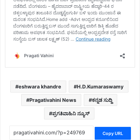
eshwara khandre
H.D.Kumaraswamy
Pragativahini News
ಕನ್ನಡ ಸುದ್ದಿ
ಪ್ರಗತಿವಾಹಿನಿ ನ್ಯೂಸ್
Copy URL