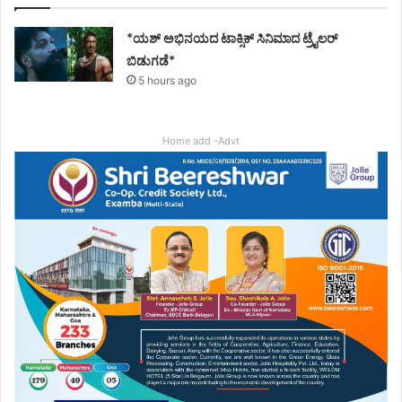
*ಯಶ್ ಅಭಿನಯದ ಟಾಕ್ಸಿಕ್ ಸಿನಿಮಾದ ಟ್ರೈಲರ್
ಬಿಡುಗಡೆ*
5 hours ago
Home add -Advt