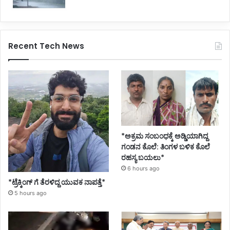
Recent Tech News
*ಅಕ್ರಮ ಸಂಬಂಧಕ್ಕೆ ಅಡ್ಡಿಯಾಗಿದ್ದ
ಗಂಡನ ಕೊಲೆ: ತಿಂಗಳ ಬಳಿಕ ಕೊಲೆ
ರಹಸ್ಯ ಬಯಲು*
6 hours ago
*ಟ್ರೆಕ್ಕಿಂಗ್ ಗೆ ತೆರಳಿದ್ದ ಯುವಕ ನಾಪತ್ತೆ*
5 hours ago