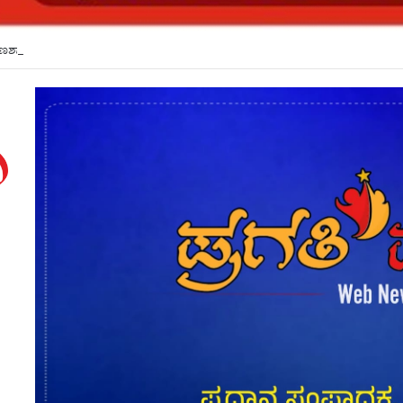
್ಷಣಶಾಸ್ತ್ರದ ಮೂಲಕ ಬೋಧನಾ ಶ್ರೇಷ್ಠತೆ ಹೆಚ್ಚಳ: ಕೆಎಲ್ಇಯಲ್ಲಿ ಕಾರ್ಯಗಾರ*