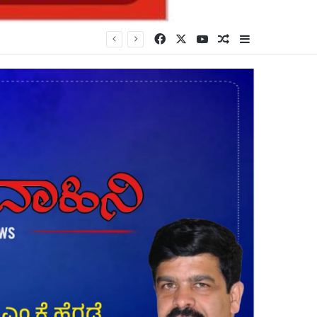
Facebook
X
YouTube
Random Article
Sidebar