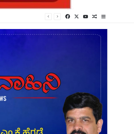
Facebook
X
YouTube
Random Article
Sidebar