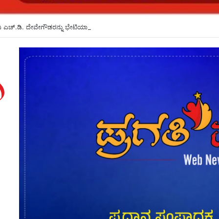
ಿ ಎಚ್.ಡಿ. ದೇವೇಗೌಡರನ್ನು ಭೇಟಿಯಾದ ಪದ್ಮಶ್ರೀ ಡಾ. ಪ್ರಭಾಕರ ಕೋರೆ*